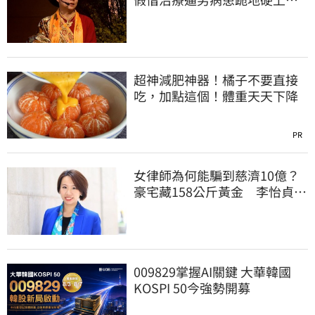
遭判刑4年8月
超神減肥神器！橘子不要直接
吃，加點這個！體重天天下降
PR
女律師為何能騙到慈濟10億？
豪宅藏158公斤黃金 李怡貞驚
曝背後身分
009829掌握AI關鍵 大華韓國
KOSPI 50今強勢開募