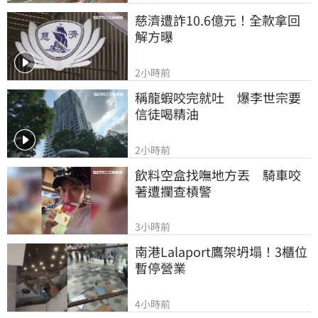
慈濟遭詐10.6億元！全款拿回
解方曝
2小時前
稱龍蝦咬完就吐　爆李世宗要
信徒喝精油
2小時前
飲料空盒找嘸地方丟　騎車咬
著遭攔查槓警
3小時前
南港Lalaport鷹架坍塌！3櫃位
暫停營業
4小時前