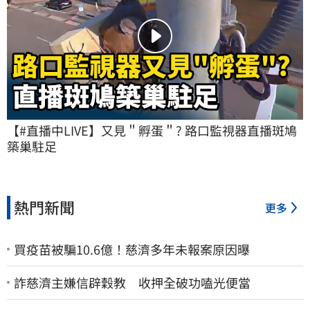
【#直播中LIVE】又見＂孵蛋＂? 路口監視器直播斑鳩
築巢駐足
熱門新聞
更多
買疫苗被騙10.6億！慈濟多年未報案原因曝
詐慈濟主嫌信辟穀教 收押全破功嗑光便當