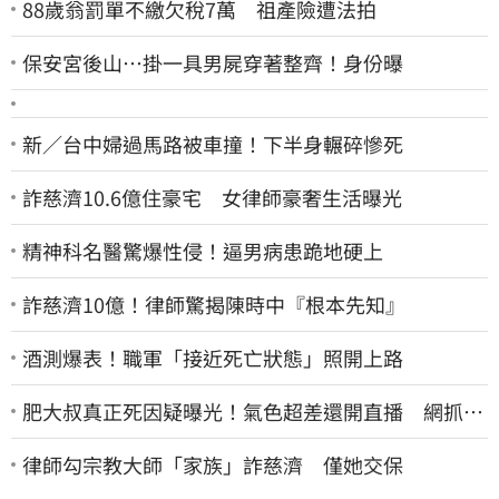
88歲翁罰單不繳欠稅7萬 祖產險遭法拍
保安宮後山…掛一具男屍穿著整齊！身份曝
新／台中婦過馬路被車撞！下半身輾碎慘死
詐慈濟10.6億住豪宅 女律師豪奢生活曝光
精神科名醫驚爆性侵！逼男病患跪地硬上
詐慈濟10億！律師驚揭陳時中『根本先知』
酒測爆表！職軍「接近死亡狀態」照開上路
肥大叔真正死因疑曝光！氣色超差還開直播 網抓這
一點超不合理
律師勾宗教大師「家族」詐慈濟 僅她交保