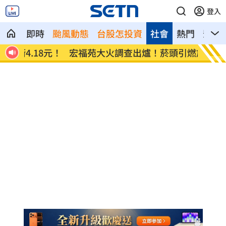
登入
即時
颱風動態
台股怎投資
社會
熱門
影音
8元！
宏福苑大火調查出爐！菸頭引燃施工雜物
定投1
位！