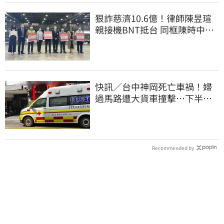
狠詐慈濟10.6億！律師陳昱瑄
親接機BNT抵台 同框陳時中、
張淑芬畫面曝光
快訊／台中神岡死亡車禍！婦
過馬路遭大貨車撞擊…下半身
輾碎慘死路口
Recommended by