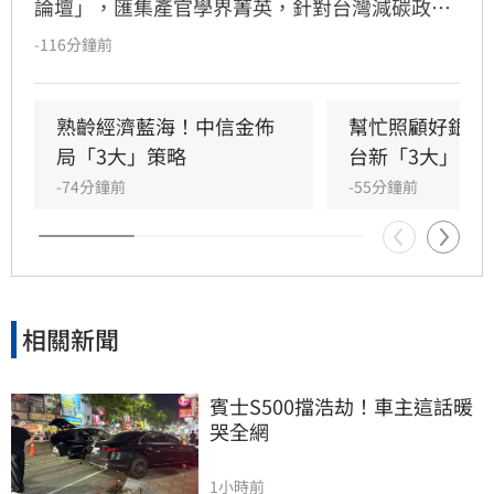
論壇」，匯集產官學界菁英，針對台灣減碳政
策、碳定價制度及企業轉型策略進行深度對話。
-116分鐘前
國發會主委葉俊顯與環境部部長彭啟明出席，強
調台灣正邁向碳定價市場機制時代。台新新光金
控總經理林維俊指出，論壇邁入第五年，致力協
熟齡經濟藍海！中信金佈
幫忙照顧好銀髮
助企業將永續轉化為國際競爭力。會中上銀、強
局「3大」策略
台新「3大」防
茂、宏碁及金寶等指標企業分享低碳實踐經驗。
-74分鐘前
-55分鐘前
台新新光金控憑藉優異的永續績效，不僅連續三
年獲標普全球永續年鑑銀行業全球前1%，更獲
MSCI ESG AAA最高評級，展現其帶領產業接軌
國際、推進淨零韌性家園的決心，持續成為企業
邁向永續發展的強力後盾。
相關新聞
賓士S500擋浩劫！車主這話暖
哭全網
1小時前