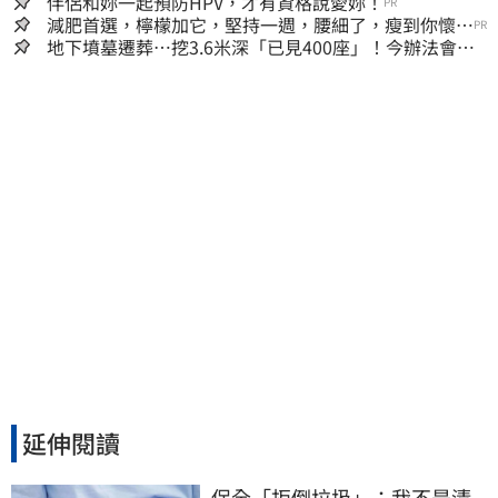
伴侶和妳一起預防HPV，才有資格說愛妳！
PR
減肥首選，檸檬加它，堅持一週，腰細了，瘦到你懷疑
PR
人生
地下墳墓遷葬…挖3.6米深「已見400座」！今辦法會安
撫祖先
延伸閱讀
保全「拒倒垃圾」：我不是清