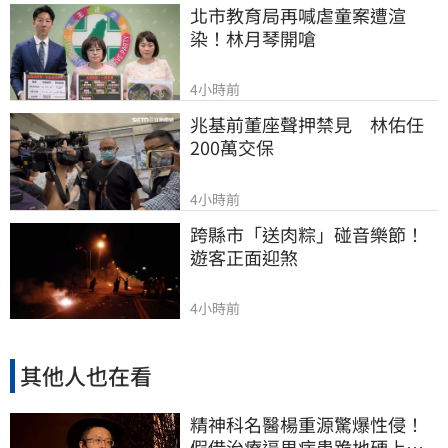
北市教育局再喊虐童案遭渲
染！林月琴開嗆
4小時前
兆基前董座聲押禁見　林佑任
200萬交保
4小時前
跨縣市「送肉粽」碰音樂節！
遊客正面迎煞
4小時前
其他人也在看
精神科名醫楊重源驚爆性侵！
假借治療逼男病患跪地硬上…