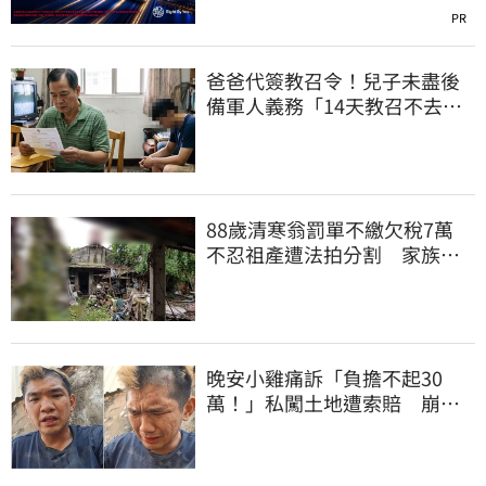
PR
爸爸代簽教召令！兒子未盡後
備軍人義務「14天教召不去」
換3個月刑期
88歲清寒翁罰單不繳欠稅7萬
不忍祖產遭法拍分割 家族按
月代繳償債
晚安小雞痛訴「負擔不起30
萬！」私闖土地遭索賠 崩
潰：不接受漫天要價