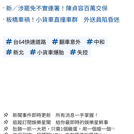
新／涉罷免不實連署！陳貞容百萬交保
板橋車禍！小貨車直撞車群 外送員陷昏迷
台64快速道路
翻車意外
中和
新北
小貨車爆胎
失控
新聞事件即時更新 所有消息一手掌握！
追蹤訂閱娛樂星聞 給你最即時的娛樂星鮮事
肚腩一抓一大把，只需1個雞蛋，用一個瘦一個
PR