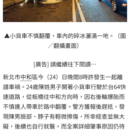
▲小貨車不慎翻覆，車內的碎冰灑滿一地。（圖
／翻攝畫面）
[廣告] 請繼續往下閱讀…
新北市
中和
區今（24）日晚間8時許發生一起離
譜車禍。24歲陳姓男子開著小貨車行駛於
台64快
速道路
，從板橋往中和方向時，因右後輪爆胎而
不慎連人帶車於路中翻覆。警方獲報後趕抵，發
現陳男臉部、脖子有輕微擦傷，所幸經查並無大
礙，後續也自行就醫。而全案詳細肇事原因仍待