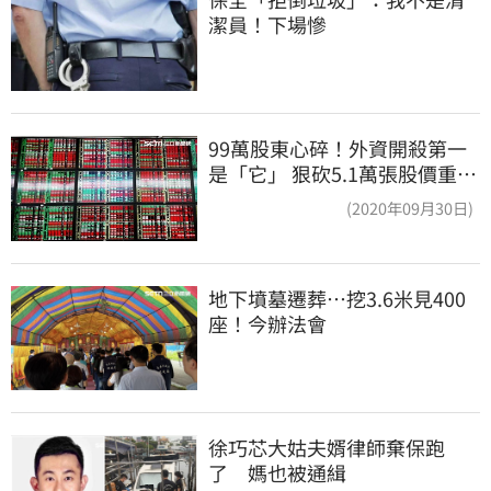
潔員！下場慘
99萬股東心碎！外資開殺第一
是「它」 狠砍5.1萬張股價重挫
近5%
(2020年09月30日)
地下墳墓遷葬…挖3.6米見400
座！今辦法會
徐巧芯大姑夫婿律師棄保跑
了　媽也被通緝