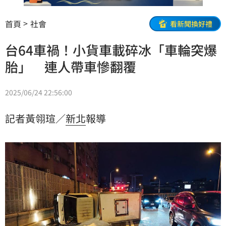
首頁
社會
看新聞換好禮
台64車禍！小貨車載碎冰「車輪突爆
胎」 連人帶車慘翻覆
2025/06/24 22:56:00
記者黃翎瑄／
新北
報導