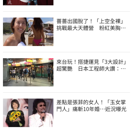
薔薔出國脫了！「上空全裸」
挑戰最大天體營 粉紅美胸被
路人狂讚
來台玩！搭捷運見「3大設計」
超驚艷 日本工程師大讚：台
灣太先進了
差點是張菲的女人！「玉女掌
門人」痛斬10年婚…近況曝光