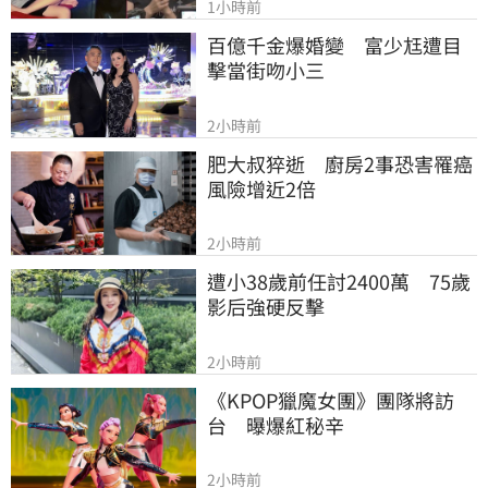
1小時前
百億千金爆婚變　富少尪遭目
擊當街吻小三
2小時前
肥大叔猝逝　廚房2事恐害罹癌
風險增近2倍
2小時前
遭小38歲前任討2400萬　75歲
影后強硬反擊
2小時前
《KPOP獵魔女團》團隊將訪
台　曝爆紅秘辛
2小時前