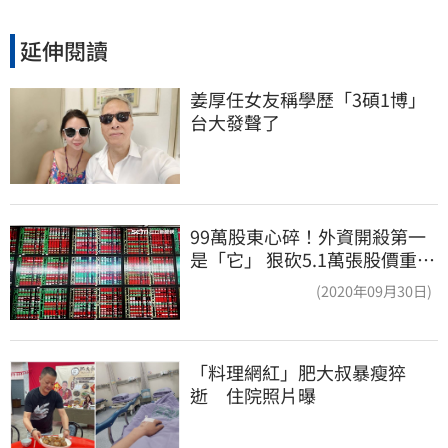
延伸閱讀
姜厚任女友稱學歷「3碩1博」 
台大發聲了
99萬股東心碎！外資開殺第一
是「它」 狠砍5.1萬張股價重挫
近5%
(2020年09月30日)
「料理網紅」肥大叔暴瘦猝
逝　住院照片曝