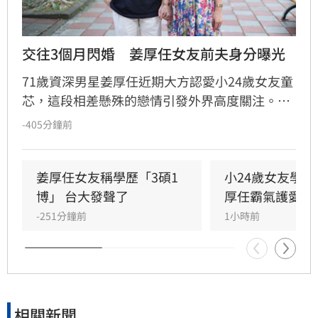
交往3個月閃婚　姜厚任女友前夫身分曝光
71歲資深男星姜厚任近期大方認愛小24歲女友童
芯，這段相差懸殊的戀情引發外界高度關注。隨
後，女方過往婚姻史被起底，據悉童芯曾於2014
-405分鐘前
年參加縣府聯合婚禮，與當時任職農業處科長閃
婚。除了婚姻背景，童芯自稱擁有台大「3碩1
博」的學歷也遭到網友質疑造假。面對外界排山
姜厚任女友稱學歷「3碩1
小24歲女友學
倒海的輿論與質疑，姜厚任透過媒體公開回應，
博」 台大發聲了
厚任霸氣護愛回
強調自己對於女友的過往有充分了解，並呼籲外
-251分鐘前
1小時前
界能給予他們更多私人空間。
相關新聞