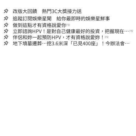
改版大回饋 熱門3C大獎接力送
追蹤訂閱娛樂星聞 給你最即時的娛樂星鮮事
做到這點才有資格說愛你
PR
立即諮詢HPV！是對自己健康最好的投資，把握現在不
PR
嫌晚！
伴侶和妳一起預防HPV，才有資格說愛妳！
PR
地下墳墓遷葬…挖3.6米深「已見400座」！今辦法會安
撫祖先