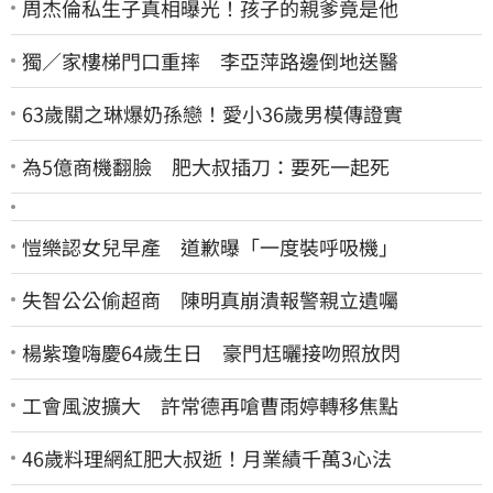
周杰倫私生子真相曝光！孩子的親爹竟是他
獨／家樓梯門口重摔 李亞萍路邊倒地送醫
63歲關之琳爆奶孫戀！愛小36歲男模傳證實
為5億商機翻臉 肥大叔插刀：要死一起死
愷樂認女兒早產 道歉曝「一度裝呼吸機」
失智公公偷超商 陳明真崩潰報警親立遺囑
楊紫瓊嗨慶64歲生日 豪門尪曬接吻照放閃
工會風波擴大 許常德再嗆曹雨婷轉移焦點
46歲料理網紅肥大叔逝！月業績千萬3心法