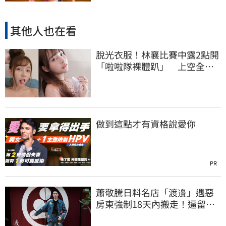
其他人也在看
脫光衣服！林襄比賽中露2點開
「啦啦隊裸體趴」 上空全裸
被看光光
做到這點才有資格說愛你
PR
蕭敬騰日料名店「渡邉」遇惡
房東強制18天內搬走！逼留裝
潢：好聚好散