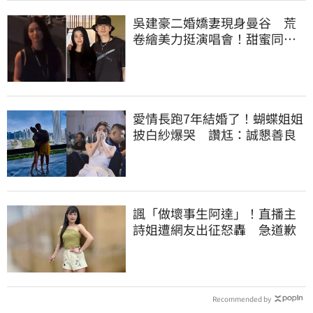
吳建豪二婚嬌妻現身曼谷 荒
卷繪美力挺演唱會！甜蜜同框
合照首度曝光
愛情長跑7年結婚了！蝴蝶姐姐
披白紗爆哭 讚尪：誠懇善良
諷「做壞事生阿達」！直播主
詩姐遭網友出征怒轟 急道歉
Recommended by