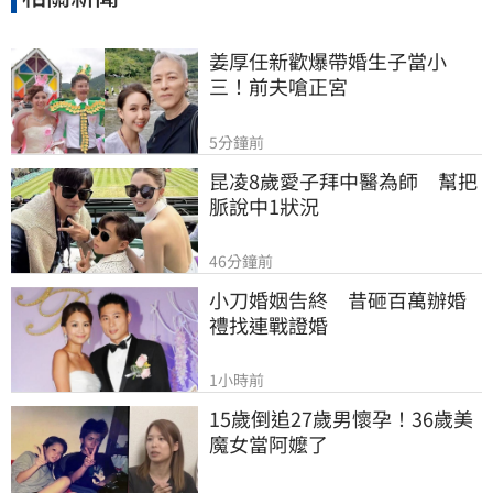
姜厚任新歡爆帶婚生子當小
三！前夫嗆正宮
5分鐘前
昆凌8歲愛子拜中醫為師　幫把
脈說中1狀況
46分鐘前
小刀婚姻告終　昔砸百萬辦婚
禮找連戰證婚
1小時前
15歲倒追27歲男懷孕！36歲美
魔女當阿嬤了