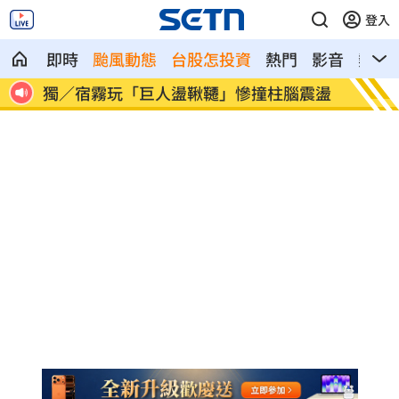
登入
即時
颱風動態
台股怎投資
熱門
影音
熱搜
千億
獨／宿霧玩「巨人盪鞦韆」慘撞柱腦震盪
MVP
灣