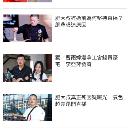
肥大叔猝逝前為何堅持直播？
網悲曝這原因
獨／曹雨婷爆拿工會錢買豪
宅　李亞萍發聲
肥大叔真正死因疑曝光！氣色
超差還開直播