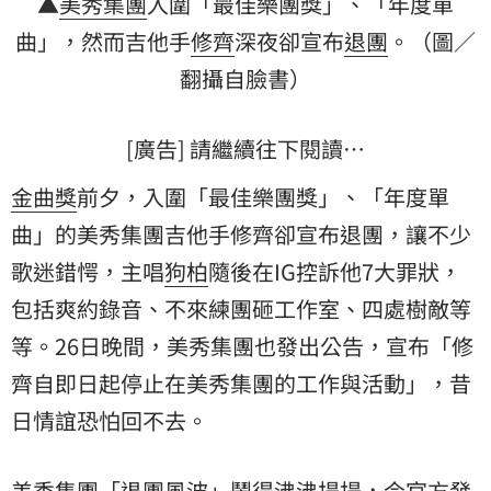
▲
美秀集團
入圍「最佳樂團獎」、「年度單
曲」，然而吉他手
修齊
深夜卻宣布
退團
。（圖／
翻攝自臉書）
[廣告] 請繼續往下閱讀…
金曲獎
前夕，入圍「最佳樂團獎」、「年度單
曲」的美秀集團吉他手修齊卻宣布退團，讓不少
歌迷錯愕，主唱
狗柏
隨後在IG控訴他7大罪狀，
包括爽約錄音、不來練團砸工作室、四處樹敵等
等。26日晚間，美秀集團也發出公告，宣布「修
齊自即日起停止在美秀集團的工作與活動」，昔
日情誼恐怕回不去。
美秀集團「退團風波」鬧得沸沸揚揚，今官方發