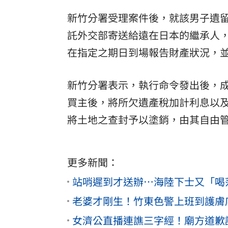
新竹分署受理案件後，就該男子遺留
託外交部寄送給遠在日本的繼承人，
在指定之期日到場報告財產狀況，
新竹分署表示，執行命令發出後，
買主後，將所欠遺產稅加計利息以及罰
將土地之查封予以塗銷，由其自由
更多新聞：
站哨遲到才送辦…海陸下士又「喝
老婆才剛生！竹東色警上班到護膚
女濟公直播連譙三字經！廟方道歉