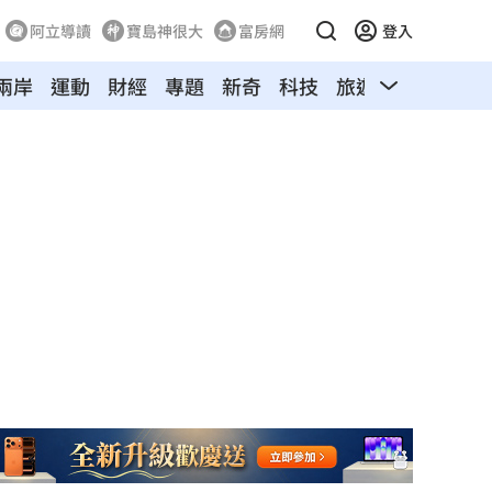
阿立導讀
寶島神很大
富房網
登入
兩岸
運動
財經
專題
新奇
科技
旅遊
汽車
寵物