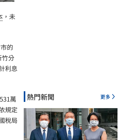
本
，未
竹市的
新竹分
計利息
熱門新聞
更多
531萬
依規定
國稅局