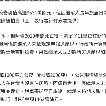
熱潮
10:00
公告現值高達9531萬餘元，但因繼承人長年旅居
日
15
地險被拍賣（圖／
執行署
新竹分署提供）
本，但阿偉2019年間死亡後，遺留了11筆位在新
元。但阿偉的繼承人未依規定申報遺產稅，行政執行署
欲將土地查封拍賣，果然繼承人立即將所欠遺產稅加
1000平方公尺（約1萬2000坪），公告現值總計9
承人在台灣也沒有住居所，阿偉過世後，其繼承人未
產稅並裁罰，稅單寄送至日本後，繼承人逾期未繳，
執行，移送金額1462萬餘元。