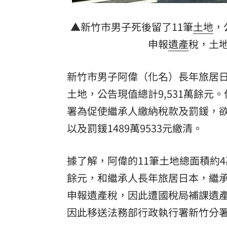
8國球員齊聚高雄 Formosa 7s掀足球
▲新竹市男子死後留了11筆
土地
，
理想混蛋號召粉絲跨海追星吃美食！
18:
申報
遺產
稅，土
新竹市男子阿偉（化名）長年旅居日
土地，公告現值總計9,531萬餘
署為促使繼承人繳納稅款及罰鍰，
以及罰鍰1489萬9533元繳清。
據了解，阿偉的11筆土地總面積約4萬
餘元，和繼承人長年旅居日本，繼
申報遺產稅，因此遭國稅局補課遺
因此移送法務部行政執行署新竹分署