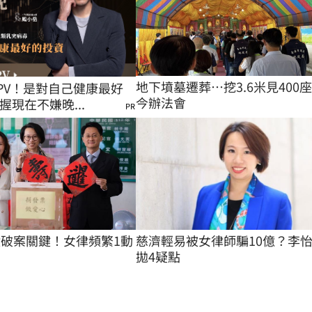
地下墳墓遷葬…挖3.6米見400
PV！是對自己健康最好
今辦法會
握現在不嫌晚...
PR
慈濟輕易被女律師騙10億？李
億破案關鍵！女律頻繁1動
拋4疑點