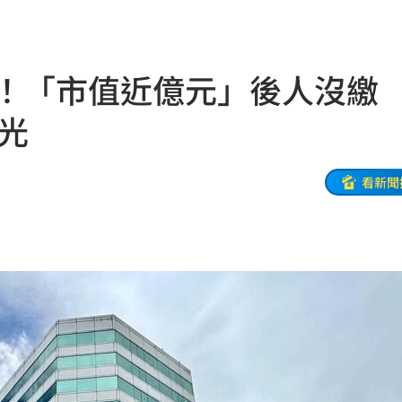
一場
04:58
發聲
04:43
地！「市值近億元」後人沒繳
0%
04:20
曝光
04:17
04:04
看新聞
拉鋸
03:10
分
03:08
創高
03:06
:53
報酬
01:45