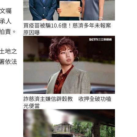
文囑
承人
買疫苗被騙10.6億！慈濟多年未報案
拍賣。
原因曝
土地之
分署依法
詐慈濟主嫌信辟穀教　收押全破功嗑
光便當