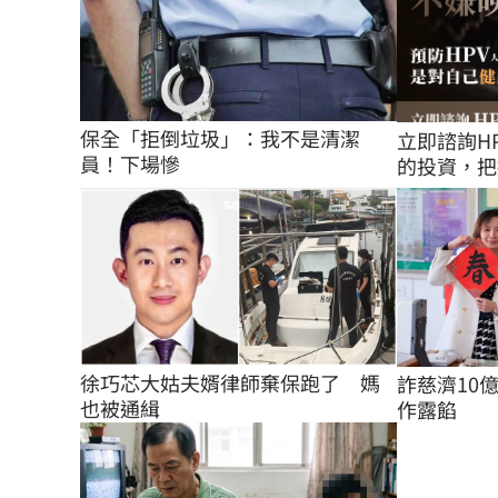
保全「拒倒垃圾」：我不是清潔
立即諮詢H
員！下場慘
的投資，把
徐巧芯大姑夫婿律師棄保跑了　媽
詐慈濟10
也被通緝
作露餡