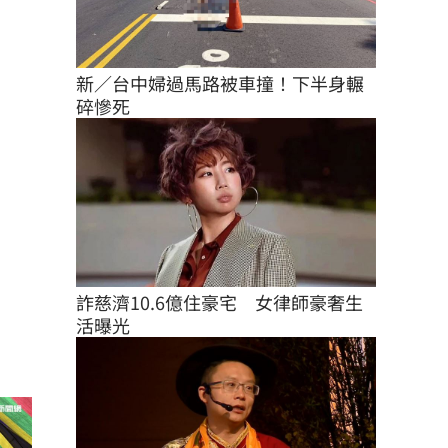
新／台中婦過馬路被車撞！下半身輾
碎慘死
詐慈濟10.6億住豪宅　女律師豪奢生
活曝光