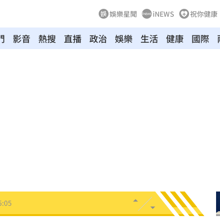
娛樂星聞
iNEWS
祝你健康
門
影音
熱搜
直播
政治
娛樂
生活
健康
國際
！
05:45
率曝
05:44
炸鍋
05:43
新高
05:23
關稅
05:13
5:05