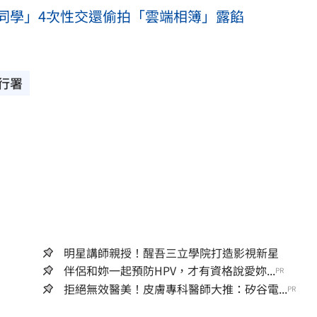
同學」4次性交還偷拍「雲端相簿」露餡
行署
明星講師親授！醒吾三立學院打造影視新星
伴侶和妳一起預防HPV，才有資格說愛妳...
PR
拒絕無效醫美！皮膚專科醫師大推：矽谷電...
PR