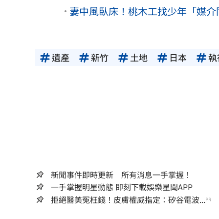
妻中風臥床！桃木工找少年「媒介
遺產
新竹
土地
日本
執
新聞事件即時更新 所有消息一手掌握！
一手掌握明星動態 即刻下載娛樂星聞APP
拒絕醫美冤枉錢！皮膚權威指定：矽谷電波...
PR