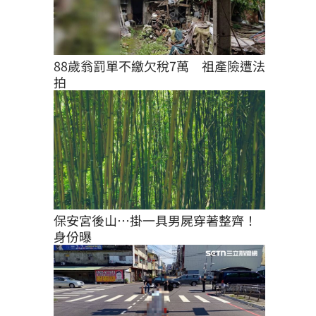
88歲翁罰單不繳欠稅7萬　祖產險遭法
拍
保安宮後山…掛一具男屍穿著整齊！
身份曝