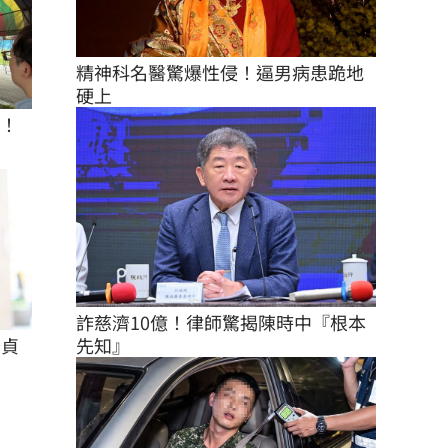
精神科名醫驚爆性侵！逼男病患跪地
硬上
座！
詐慈濟10億！律師驚揭陳時中『根本
怡貞
先知』