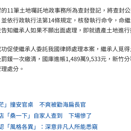
的11筆土地囑託地政事務所為查封登記，將查封公
並依行政執行法第14條規定，核發執行命令，命繼
並告知繼承人如果不願出面處理，即就遺產土地進行
成功促使繼承人委託我國律師處理本案，繼承人覓得
鍰一次繳清，國庫進帳1,489萬9,533元，新竹
管理處分。
茫」撞安官桌 不爽被勸海扁長官
店「桑一下」自家人查到 下場慘了
認「風格各異」：深意非凡人所能悉窺