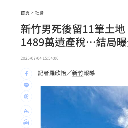
解散統促黨？他曝翁曉玲一招：恐白忙
首頁
社會
疫苗真相！蔣萬安嗆一句 謝金河痛心
新竹男死後留11筆土
股災這8檔規模逆勢創高 它最猛成長逾1
1489萬遺產稅…結局
爆掛表妹當小三！表姊擅貼IG下場慘了
半導體與綠能雙箭頭！ 「它」霸氣狂賺
2025/07/04 15:54:00
華許9月升息？ING：匯市在他與戰爭間
記者羅欣怡／
新竹
報導
老後離婚財產怎麼分？ 丈夫退休金拒
「這餐飲集團」擺脫陰霾！上半年營收
賓士S500擋浩劫！車主這話暖哭全網
01
台股暴跌誰最能扛 高含金這幾檔繳正