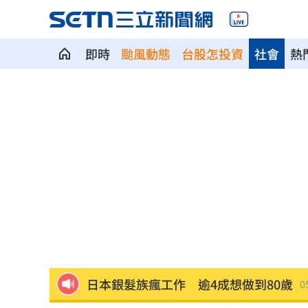
即時
颱風動態
台股怎投資
社會
熱
7月急跌觸底 高含積這幾檔受益人激增
白海豚海警範圍擴大！最新暴風圈侵襲
慈濟遭詐10億 國民黨不認錯反嗆⋯網
就業意外爆冷！那指漲342點 標普500
美通過制裁案！川普可課俄國商品500%
日本銀髮族瘋工作 逾4成想做到80歲
0