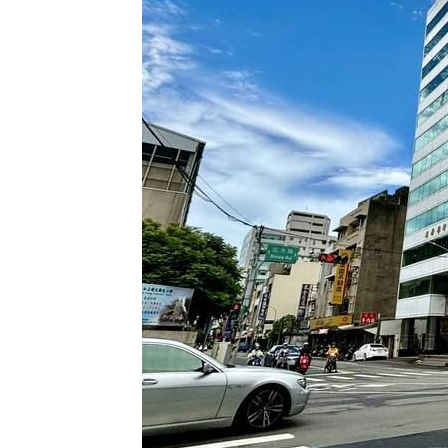
Q2獲利年增221% 愛普*EPS衝4.18元
宏福苑大火調查出爐！菸頭引燃施工雜
定投10年翻逾5倍 這檔吸引存股族卡位
新／四指齊揚！台指期飆破500點
00:48
台灣彩券開獎直播中
20:31
LIVE三立+24小時直播
15:27
三立iNEWS新聞台線上直播
18:00
商場戰國來臨 台中「頂奢大道」逐漸
台彩父親節推新刮刮樂千萬頭獎超「爸
「拍片人的多重宇宙」職涯論壇9/12登