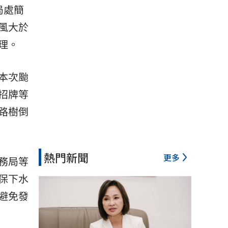
局處簡
風大於
理。
本次颱
招牌等
路樹倒
熱門新聞
更多
務局等
保下水
避免發