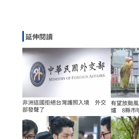
延伸閱讀
非洲這國拒絕台灣護照入境　外交
有望放颱風
部發聲了
爐 8縣市