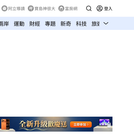
阿立導讀
寶島神很大
富房網
登入
兩岸
運動
財經
專題
新奇
科技
旅遊
汽車
寵物