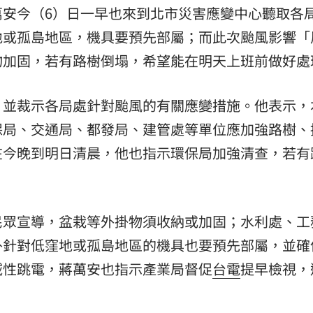
萬安今（6）日一早也來到北市災害應變中心聽取各
熱潮
10:00
地或孤島地區，機具要預先部屬；而此次颱風影響「
15
物加固，若有路樹倒塌，希望能在明天上班前做好處
，並裁示各局處針對颱風的有關應變措施。他表示，
保局、交通局、都發局、建管處等單位應加強路樹、
在今晚到明日清晨，他也指示環保局加強清查，若有
民眾宣導，盆栽等外掛物須收納或加固；水利處、工
外針對低窪地或孤島地區的機具也要預先部屬，並確
域性跳電，蔣萬安也指示產業局督促
台電
提早檢視，