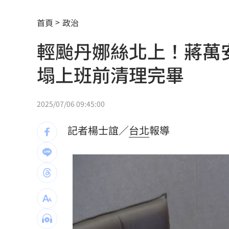
攪局父親節！中颱白海豚挾狂風暴雨炸
首頁
政治
泰國少年槍案 揭家庭、校園槍枝管理
輕颱丹娜絲北上！蔣萬
獨／早療課彈7歲童額頭 家長控不當治
塌上班前清理完畢
AKIRA開唱藏彩蛋！兒子首度驚喜獻「
台灣囡仔來了 馬蒔權開唱嗨喊：我是
2025/07/06 09:45:00
驚傳駭客猛攻華爾街 多家受害者已吐
記者楊士誼／
台北
報導
公推孫散步遭撞亡 女慟:沒有爸爸的父親
台南大貨車、自小客事故 1名駕駛死亡
崔立于高雄開唱 台下讓他氣噗噗：隨
兄弟打線突破後勁 黃韋盛3打點率隊2