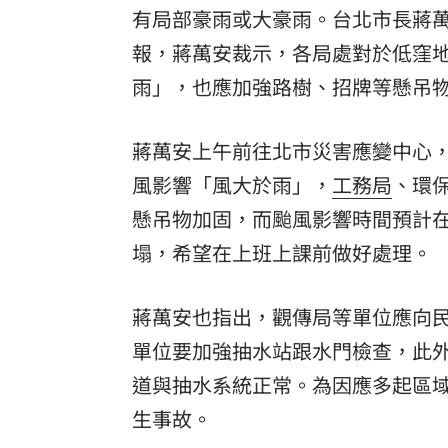
有局部豪雨或大豪雨。台北市長蔣
8國球員齊聚高雄 Formosa 7s掀足球
報，蔣萬安裁示，各局處對於低窪
理想混蛋號召粉絲跨海追星吃美食！
18:
雨」，也應加強路樹、招牌等懸吊
蔣萬安上午前往北市災害應變中心
風影響「風大於雨」，
工務局
、環
懸吊物加固，而颱風影響時間預計
塌，希望在上班上課前做好處理。
蔣萬安也指出，觀傳局等單位應向
單位要加強抽水站跟水門檢查，此
道與抽水系統正常。為因應多起區
生事故。