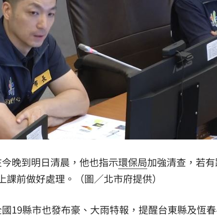
結帳
19:29
休
19:20
目標
19:18
19:12
在今晚到明日清晨，他也指示
環保局
加強清查，若有
成形
12:00
上課前做好處理。（圖／北市府提供）
」氣
12:00
國19縣市也發布豪、大雨特報，提醒台東縣及恆春
場！
10:30