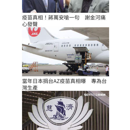
疫苗真相！蔣萬安嗆一句　謝金河痛
心發聲
當年日本捐台AZ疫苗真相曝　專為台
灣生產