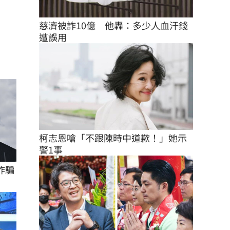
慈濟被詐10億　他轟：多少人血汗錢
遭誤用
柯志恩嗆「不跟陳時中道歉！」她示
警1事
詐騙