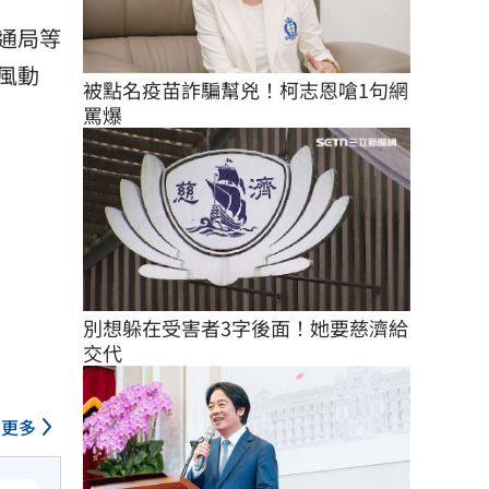
通局等
風動
被點名疫苗詐騙幫兇！柯志恩嗆1句網
罵爆
別想躲在受害者3字後面！她要慈濟給
交代
更多