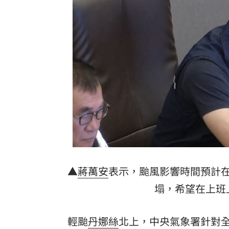
龍藏經7折仍要131.6萬 他原價現金秒
99歲婆婆「月花35萬」！66歲媳無法退
外野僅是短暫快樂 餅總曝張皓崴終極
想靠正二翻本？ 達人教戰槓反ETF心法
台灣彩券開獎直播中
20:31
LIVE三立+24小時直播
15:27
三立iNEWS新聞台線上直播
18:00
▲
蔣萬安
表示，颱風影響時間預計
商場戰國來臨 台中「頂奢大道」逐漸
塌，希望在上班
台彩父親節推新刮刮樂千萬頭獎超「爸
輕颱
丹娜絲
北上，中央氣象署針對全
「拍片人的多重宇宙」職涯論壇9/12登