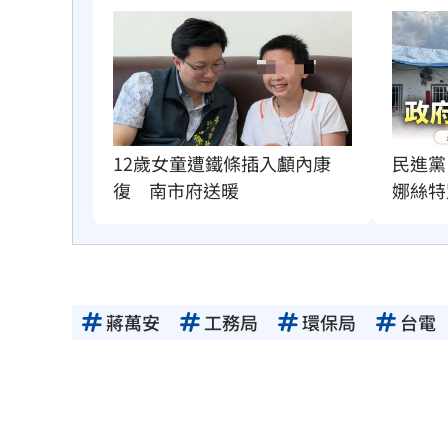
12歲女童遭鐵條插入顱內康
民進黨
復　南市府送暖
娜絲特
蔣萬安
工務局
環保局
台電