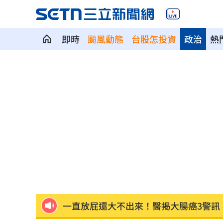
即時
颱風動態
台股怎投資
政治
熱
颱風假宣布了 明「新竹縣8校」停課不停
太陽下抽菸突倒地！醫：猝死風險高3倍
下週鬼門開12禁忌風水 家中2物易招好
Apink降臨高雄 她新歌曝光：唱不好別
吃剉冰拉到脫水洗腎 醫揭1類人4大危
一直放屁還大不出來！醫揭大腸癌3警訊