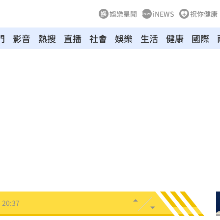
娛樂星聞
iNEWS
祝你健康
門
影音
熱搜
直播
社會
娛樂
生活
健康
國際
班
21:04
20:58
兄弟
20:57
發
20:57
機
20:41
20:37