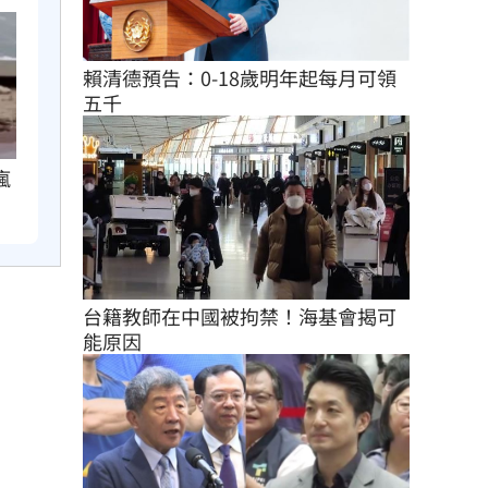
賴清德預告：0-18歲明年起每月可領
五千
瘋
台籍教師在中國被拘禁！海基會揭可
能原因