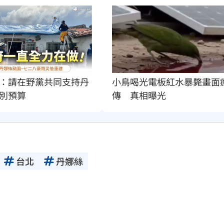
：請在野黨共同支持丹
小鳥喝光電板紅水暴斃畫面
別預算
傳　真相曝光
台北
丹娜絲