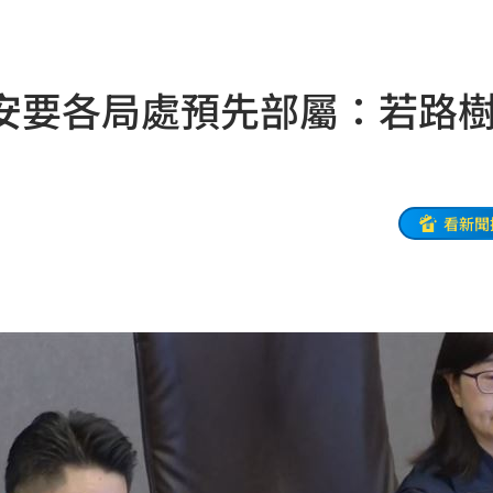
雙北
20:30
困境
20:20
安要各局處預先部屬：若路
療
20:11
聲」
20:06
誰？
20:05
看新聞
贖金
20:02
節
19:42
19:38
便啦
19:32
連勝
19:32