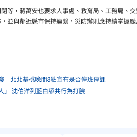
關閉等，蔣萬安也要求人事處、教育局、工務局、交
布，並與鄰近縣市保持連繫，災防辦則應持續掌握颱
襲 北北基桃晚間8點宣布是否停班停課
人」 沈伯洋列藍白舔共行為打臉