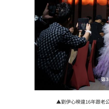
▲劉伊心暌違16年跟老