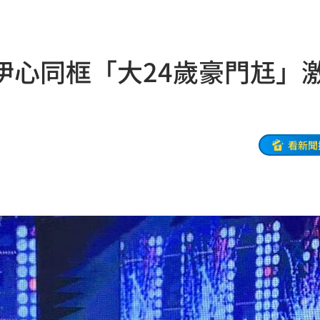
來襲
03:04
2元
02:30
伊心同框「大24歲豪門尪」
相
02:10
02:00
朝聖
01:35
看新聞
8元
01:30
穩
01:26
年
01:20
發展
01:13
2歲
01:10