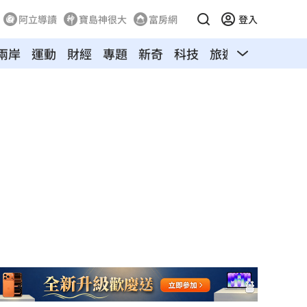
阿立導讀
寶島神很大
富房網
登入
兩岸
運動
財經
專題
新奇
科技
旅遊
汽車
寵物