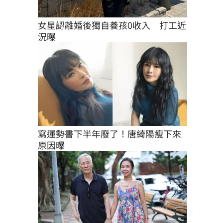
女星認離婚後獨自養孩0收入　打工近
況曝
寫運勢書下半年廢了！唐綺陽瘦下來
原因曝