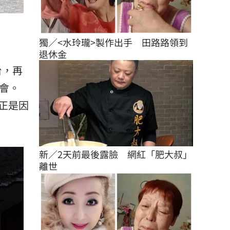
獨／<水玲瓏>製作出手　田路路領到
退休金
台，再
會。
正是因
新／2天前最後露臉　網紅「肥大叔」
離世