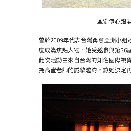
▲
劉伊心
跟
曾於2009年代表台灣勇奪亞洲小姐
度成為焦點人物。她受邀參與第36
此次活動由來自台灣的知名國際視
為高豐老師的誠摯邀約，讓她決定