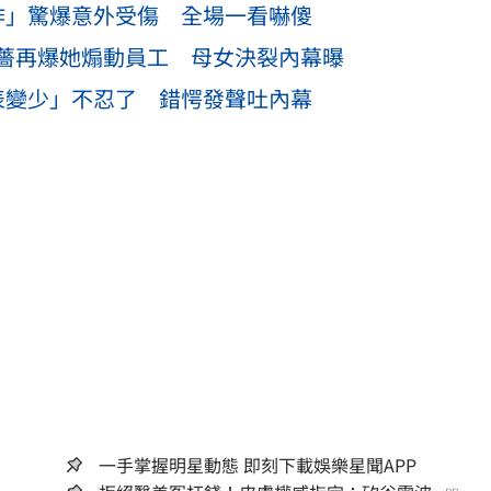
作」驚爆意外受傷 全場一看嚇傻
薔再爆她煽動員工 母女決裂內幕曝
表變少」不忍了 錯愕發聲吐內幕
一手掌握明星動態 即刻下載娛樂星聞APP