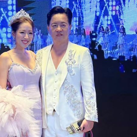
光
01:05
宿費
01:04
孝順
01:02
15