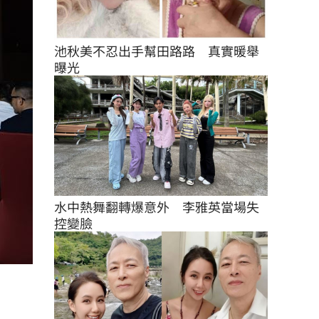
池秋美不忍出手幫田路路　真實暖舉
曝光
水中熱舞翻轉爆意外　李雅英當場失
控變臉