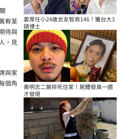
關
姜厚任小24歲女友智商146！獲台大3
黃宥荃
碩博士
期待與
人，見
牌與家
每個角
黃明志二舅猝死住家！屍體發臭一週
才發現