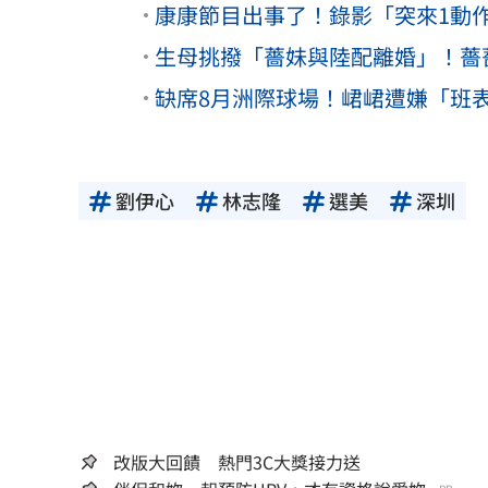
康康節目出事了！錄影「突來1動
生母挑撥「薔妹與陸配離婚」！薔
缺席8月洲際球場！峮峮遭嫌「班
劉伊心
林志隆
選美
深圳
改版大回饋 熱門3C大獎接力送