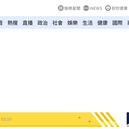
娛樂星聞
iNEWS
祝你健康
音
熱搜
直播
政治
社會
娛樂
生活
健康
國際
8
牛！
04:22
驗！
04:02
03:57
03:10