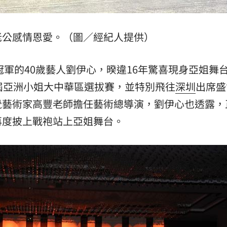
老公感情恩愛。（圖／經紀人提供）
冠軍的40歲藝人劉伊心，暌違16年驚喜現身亞姐舞
屆亞洲小姐大中華區選拔賽，並特別飛往
深圳
出席盛
覺藝術家高豐老師擔任藝術總導演，劉伊心也透露，
再度披上戰袍站上亞姐舞台。