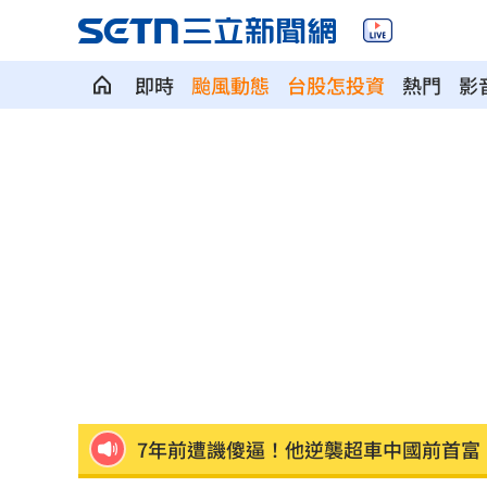
即時
颱風動態
台股怎投資
熱門
影
ETF爆208億逃命潮！ 溫建勳揭買盤
04:2
記憶體加金融雙王牌 這檔瞄準韓股長
台中社宅驚見中國國徽！網全炸鍋
04:09
瞄準胃癌新療法 醣聯啟動一期臨床試
到了機場才知出不去！中國爆鎖國新法
7年前遭譏傻逼！他逆襲超車中國前首富
女兒一句話 兩老退休生活全變調
03:05