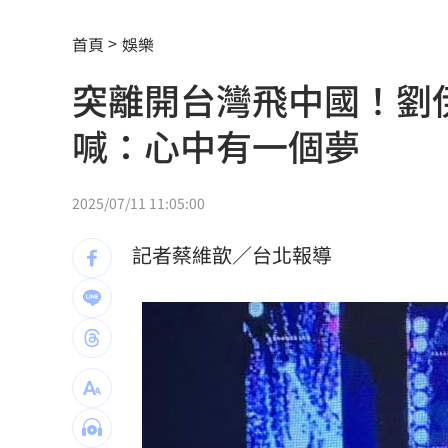
記憶體產能全被大廠包下 驚人漲價潮
首頁
娛樂
北美訂單補爆 聯發科小金雞EPS至27.1
突離開台灣飛中國！劉
AI和你讀的不同！實測《時代》驚揭1真
喊：心中有一個夢
這大廠三支柱到位 全年EPS上看5.68元
慈濟買BNT被詐10億！藍昔嗆擋疫苗網
2025/07/11 11:05:00
它躋身美禁令受惠者 上半年EPS衝2.5
記者蔡維歆／台北報導
高溫重創雞蛋產量 最快要等到9月才回
7月營收寫同期次高 聯寶訂單看到2027
台股收復44000點大關 2關鍵看AI產業
他見搶案挺身相救遭圍毆亡！嫌犯最小1