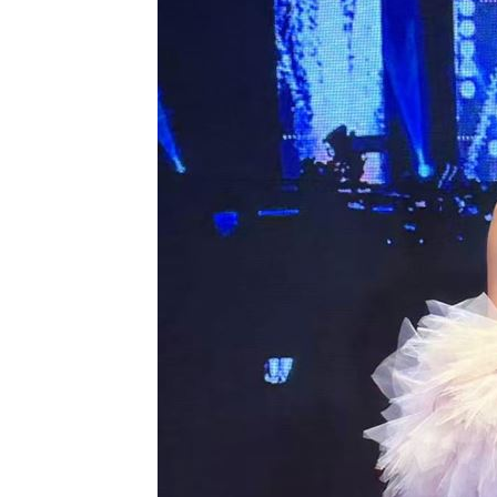
扣款人數狂增4成 國泰小龍基金布局曝
車是我的、油也是我的 睡車竟被收住
24歲存款破百萬！她公開致富關鍵：超
台灣彩券開獎直播中
20:31
LIVE三立+24小時直播
15:27
三立iNEWS新聞台線上直播
18:00
理想混蛋號召粉絲跨海追星吃美食！
18: