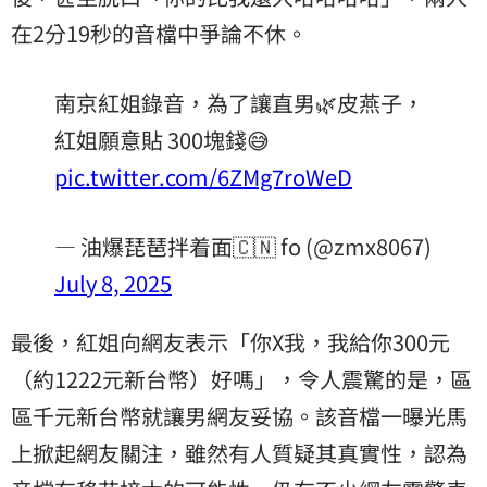
在2分19秒的音檔中爭論不休。
南京紅姐錄音，為了讓直男🌿皮燕子，
紅姐願意貼 300塊錢😅
pic.twitter.com/6ZMg7roWeD
— 油爆琵琶拌着面🇨🇳 fo (@zmx8067)
July 8, 2025
最後，紅姐向網友表示「你X我，我給你300元
（約1222元新台幣）好嗎」，令人震驚的是，區
區千元新台幣就讓男網友妥協。該音檔一曝光馬
上掀起網友關注，雖然有人質疑其真實性，認為