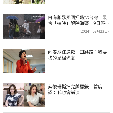
白海豚暴風圈掃過北台灣！最
快「這時」解除海警 9日停班
停課一覽
(2024年07月23日)
向姜厚任道歉　田路路：我要
找的是楊光友
蔡依珊撕掉完美標籤　首度
認：我也會崩潰