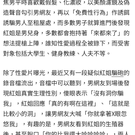
焦男平時喜歡戴假髮、化濃妝，以美顏濾鏡及偽
造聲音勾引男網友，再以「免費性行為」作誘餌
誘騙男人至租屋處，而多數男子就算進門後發現
紅姐是男兒身，多數都會抱持著「來都來了」的
想法提槍上陣，誰知性愛過程全被錄下，而受害
對象包括大學生、健身教練、人夫不等。
除了性愛片曝光，最近又有一段疑似紅姐
騙砲
的
錄音檔流出，音檔中可以聽到，男網友到場後發
現紅姐真實生理性別，傻眼表示「沒有洞你騙
我」，紅姐回應「真的有啊在這裡」、「這就是
比較小的洞」，讓男網友大喊「你就拿著X眼忽
悠我」，有趣的是，男網友看到紅姐的生殖器
後，甚至脫口「你的比我還大哈哈哈哈」，兩人