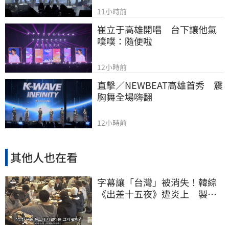
11小時前
崔立于高雄開唱　台下讓他氣
噗噗：隨便啦
12小時前
直擊／NEWBEAT高雄首秀　震
胸舞全場嗨翻
12小時前
其他人也在看
字幕讓「台灣」被消失！韓綜
《出差十五夜》遭炎上 製作
組發聲認錯了