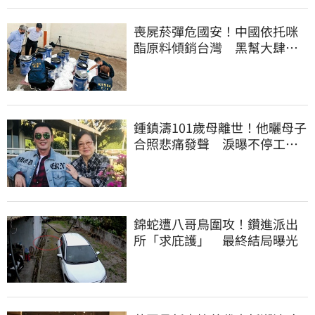
喪屍菸彈危國安！中國依托咪
酯原料傾銷台灣 黑幫大肆走
私震撼國安單位
鍾鎮濤101歲母離世！他曬母子
合照悲痛發聲 淚曝不停工原
因：擺脫思念
錦蛇遭八哥鳥圍攻！鑽進派出
所「求庇護」 最終結局曝光