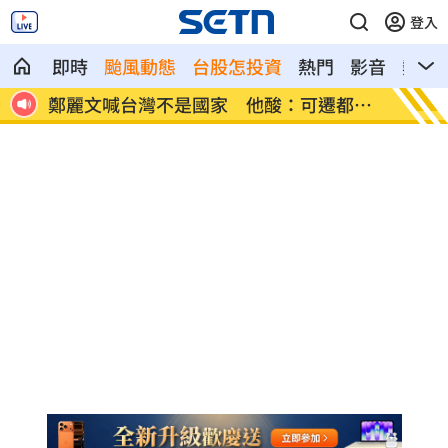
登入
即時
颱風動態
台股怎投資
熱門
影音
熱搜
打給我
鄭麗文喊台灣不是國家 他酸：可遷都重
張景森
慶