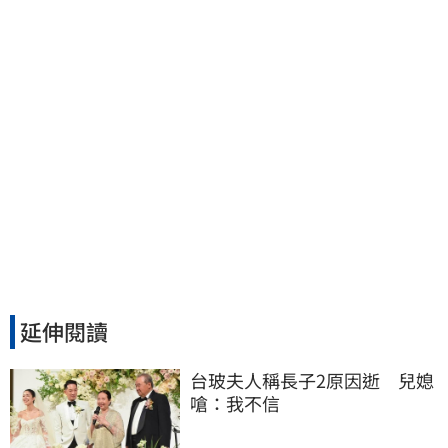
延伸閱讀
台玻夫人稱長子2原因逝　兒媳
嗆：我不信