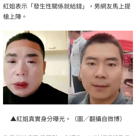
紅姐表示「發生性關係就給錢」，男網友馬上提
槍上陣。
▲紅姐真實身分曝光。（圖／翻攝自微博）