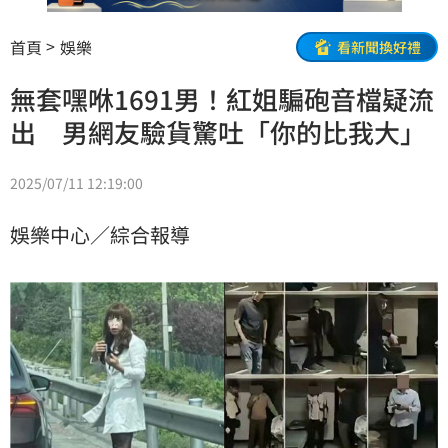
首頁
娛樂
看新聞換好禮
無套嘿咻1691男！紅姐騙砲音檔疑流
出 男網友驗貨驚吐「你的比我大」
2025/07/11 12:19:00
娛樂中心／綜合報導