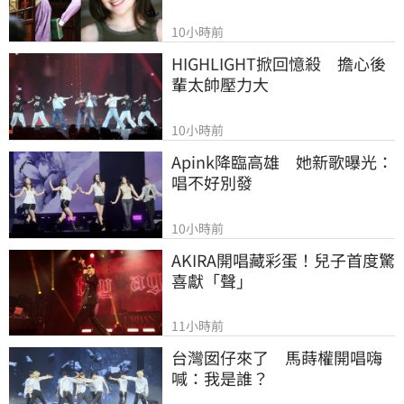
10小時前
HIGHLIGHT掀回憶殺　擔心後
輩太帥壓力大
10小時前
Apink降臨高雄　她新歌曝光：
唱不好別發
10小時前
AKIRA開唱藏彩蛋！兒子首度驚
喜獻「聲」
11小時前
台灣囡仔來了　馬蒔權開唱嗨
喊：我是誰？