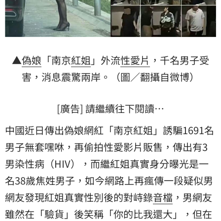
▲
偽娘
「南京
紅姐
」外流
性愛片
，千名男子受
害，消息震驚兩岸。（圖／翻攝自微博）
[廣告] 請繼續往下閱讀…
中國近日傳出偽娘網紅「南京紅姐」誘騙1691名
男子無套嘿咻，再偷拍性愛影片販售，傳出有3
男染性病（HIV），而繼紅姐真實身分曝光是一
名38歲焦姓男子，如今網路上再瘋傳一段疑似男
網友發現紅姐真實性別後的對峙錄
音檔
，男網友
雖然在「驗貨」後笑稱「你的比我還大」，但在