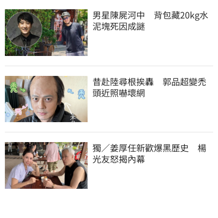
男星陳屍河中　背包藏20kg水
泥塊死因成謎
昔赴陸尋根挨轟　郭品超變禿
頭近照嚇壞網
獨／姜厚任新歡爆黑歷史　楊
光友怒揭內幕