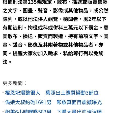
根據刑法第235條規定，散布、播送或販賣猥褻
之文字、圖畫、聲音、影像或其他物品，或公然
陳列，或以他法供人觀覽、聽聞者，處2年以下
有期徒刑、拘役或科或併科三萬元以下罰金。意
圖散布、播送、販賣而製造、持有前項文字、圖
畫、聲音、影像及其附著物或其他物品者，亦
同。提醒大家勿加入跪求、私給等行列以免觸
法。
更多新聞：
權恩妃爆整很大 舊照出土遭質疑動3部位
偽娘大叔約砲1691男 卸妝真面目震撼曝光
網美6小時嘿咻583男 下體大量出血現況曝