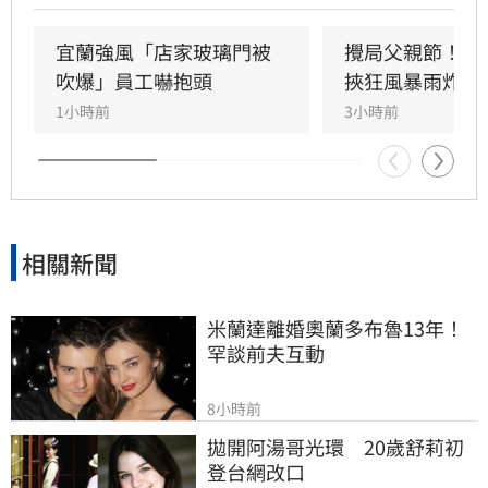
舉看板受強風吹襲搖搖欲墜，烏石港賞鯨船被迫
全面停駛。
宜蘭強風「店家玻璃門被
攪局父親節！中
吹爆」員工嚇抱頭
挾狂風暴雨炸雙
1小時前
3小時前
相關新聞
米蘭達離婚奧蘭多布魯13年！
罕談前夫互動
8小時前
拋開阿湯哥光環　20歲舒莉初
登台網改口