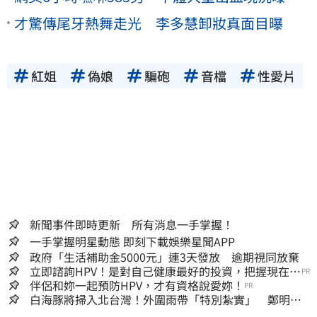
才驚傳尾牙熱舞走光 李多慧卸妝真面目曝
紅姐
偽娘
騙砲
音檔
性愛片
新聞事件即時更新 所有消息一手掌握！
一手掌握明星動態 即刻下載娛樂星聞APP
政府「生活補助金5000元」連3天發放 逾期視同放棄
立即諮詢HPV！是對自己健康最好的投資，把握現在不
PR
嫌晚！
伴侶和妳一起預防HPV，才有資格說愛妳！
PR
白海豚將掃入北台灣！外圍雨帶「特別紮實」 鄭明典
警告別出門