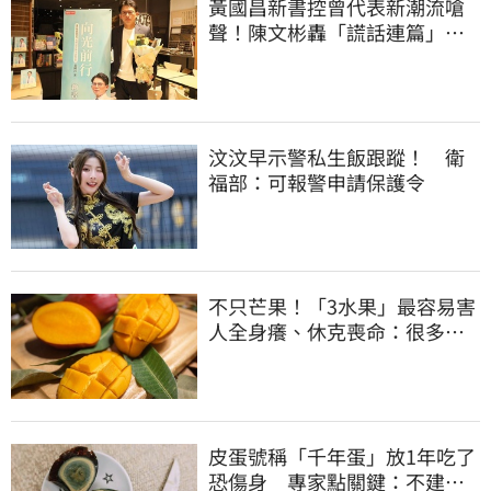
黃國昌新書控曾代表新潮流嗆
聲！陳文彬轟「謊話連篇」：
心情像被狗咬到
汶汶早示警私生飯跟蹤！ 衛
福部：可報警申請保護令
不只芒果！「3水果」最容易害
人全身癢、休克喪命：很多人
不知道
皮蛋號稱「千年蛋」放1年吃了
恐傷身 專家點關鍵：不建議