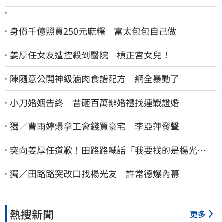
身價千億照買250元麻糬 富太包包自己做
姜厚任女友遭控殺到醫院 槓正宮女兒！
陳隨意公開神級滷肉食譜配方 網全暴動了
小刀婚姻告終 昔砸百萬辦婚禮找連戰證婚
獨／曹雨婷爆拿工會錢買豪宅 李亞萍發聲
突向姜厚任道歉！田路路喊話「我要找的是楊光
友」：當時太衝動
獨／田路路突改口找楊光友 許常德爆內幕
熱搜新聞
更多