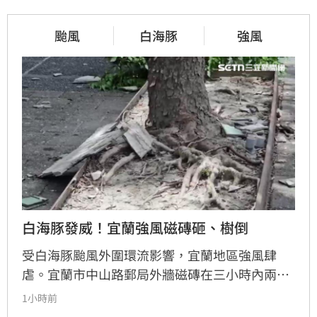
颱風
白海豚
強風
白海豚發威！宜蘭強風磁磚砸、樹倒
受白海豚颱風外圍環流影響，宜蘭地區強風肆
虐。宜蘭市中山路郵局外牆磁磚在三小時內兩度
剝落，武營街亦發生磁磚砸地險象，所幸無人傷
1小時前
亡。此外，五結與三星鄉傳出路樹倒塌，市區選