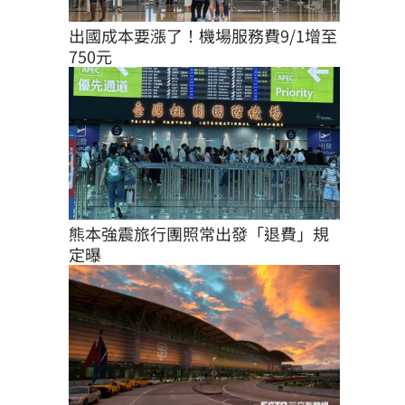
出國成本要漲了！機場服務費9/1增至
750元
熊本強震旅行團照常出發「退費」規
定曝