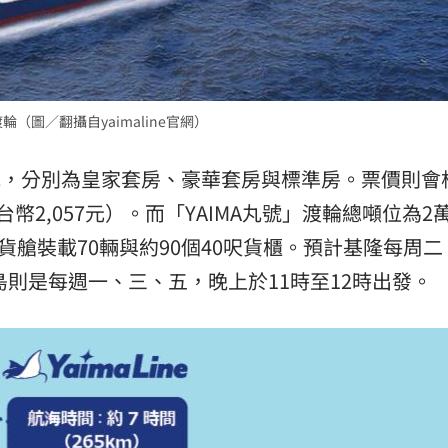
（圖／翻攝自yaimaline官網）
曝光，分別為皇家套房、豪華套房與標準房。票價則會
2,057元）。而「YAIMA丸號」渡輪總噸位為2萬1
貨艙裝載70輛與約90個40呎貨櫃。預計基隆每周
島則是每週一、三、五，晚上於11時至12時出發。