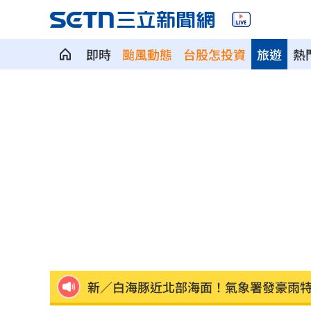
即時
颱風動態
台股怎投資
旅遊
熱
Fed沒升息股市跌 投信揭下一步布局方
少女在家產子男嬰夭折 裹毛巾藏住處
劍橋最年輕黑人教授閃辭！爆論文抄襲
遊日瘋買恢復衣「穿」越疲勞 2因素助
煮菜遭婆婆罵！尫勸別計較 人妻嘆像
新／白海豚近北部海面！氣象署發豪雨