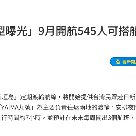
命
23:59
型曝光」9月開航545人可
關注
23:50
互動
23:40
衛隊
23:37
看新聞
溫
23:34
足壇
23:31
石垣島
」定期
渡輪
航線，將開始提供台灣民眾赴日新
體
23:29
YAIMA丸號」為主要負責往返兩地的渡輪，安排夜
」
23:27
行時間約7小時，並預計在未來每周開出3個航班，
主導
23:25