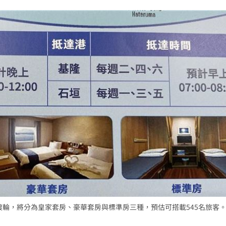
23:22
23:21
趕人
23:16
憂
23:09
」氣
12:00
成形
12:00
渡輪，將分為皇家套房、豪華套房與標準房三種，預估可搭載545名旅客
場！
10:30