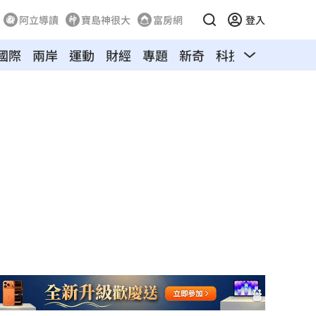
阿立導讀
寶島神很大
富房網
登入
國際
兩岸
運動
財經
專題
新奇
科技
汽車
寵物