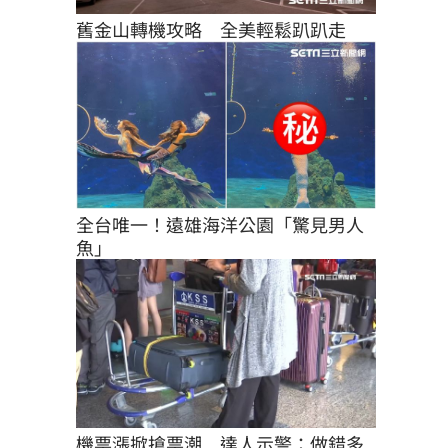
舊金山轉機攻略　全美輕鬆趴趴走
全台唯一！遠雄海洋公園「驚見男人
魚」
機票漲掀搶票潮　達人示警：做錯多