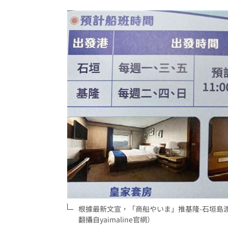
拆監獄家書見「叫別人老婆」人妻氣炸
ETF存到2千萬退休！他因1封信重回職場
社宅包租爆糾紛 房客控業者硬闖屋內
馬斯克蓋地球最大晶圓廠 專家揭3大隱
台灣彩券開獎直播中
20:31
LIVE三立+24小時直播
15:27
三立iNEWS新聞台線上直播
18:00
台彩父親節推新刮刮樂千萬頭獎超「爸
商場戰國來臨 台中「頂奢大道」逐漸
根據最新文宣，「商船やいま」推基隆-石垣島
翻攝自yaimaline官網）
「拍片人的多重宇宙」職涯論壇9/12登