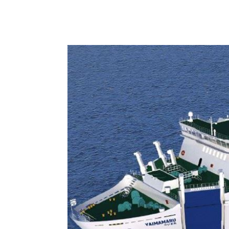
8國球員齊聚高雄 Formosa 7s掀足球
理想混蛋號召粉絲跨海追星吃美食！
18: