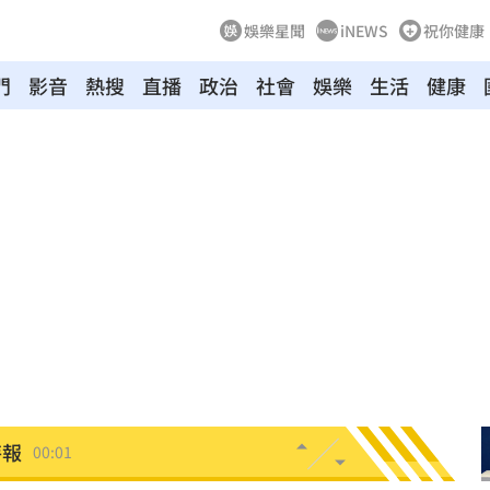
娛樂星聞
iNEWS
祝你健康
門
影音
熱搜
直播
政治
社會
娛樂
生活
健康
向
01:22
多日
01:08
造假
00:18
旺
00:15
台傭
00:12
特報
00:01