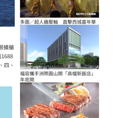
多圖／超人雞壓軸　直擊西城嘉年華
根據艙
688
二、四、
福容攜手洲際圓山開「高檔新飯店」
年底開