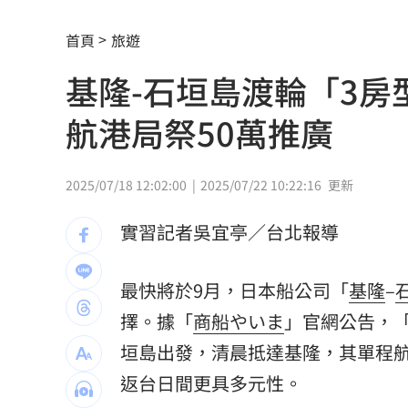
南電Q2財報公布後 目標價調升
00:00
首頁
旅遊
俄軍空襲烏克蘭首都基輔及周邊 4人喪
基隆-石垣島渡輪「3房
費仔確定成自由球員 下一步動向引人
航港局祭50萬推廣
米蘭達離婚奧蘭多布魯13年！罕談前夫
美制裁杜拜加密幣交所！控助伊朗革命
2025/07/18 12:02:00
2025/07/22 10:22:16
更新
美就業數據爆冷 這信號Fed升息警報降
實習記者吳宜亭／台北報導
梅西父親病逝享壽68歲 一路陪伴兒闖
最快將於9月，日本船公司「
基隆
–
5登山客2025年雪崩失蹤 尼泊爾尋獲遺
擇。據「
商船やいま
」官網公告，「
喝錯傷身！營養師整理喝咖啡「7大守則
垣島出發，清晨抵達基隆，其單程航
返台日間更具多元性。
美：東南亞詐騙園區多由中國背景組織