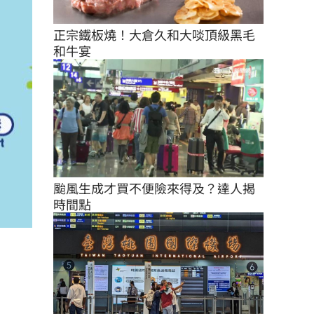
正宗鐵板燒！大倉久和大啖頂級黑毛
和牛宴
颱風生成才買不便險來得及？達人揭
時間點