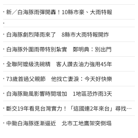
新／白海豚雨彈開轟！10縣市豪、大雨特報
白海豚劇烈降雨來了 8縣市大雨特報開炸
白海豚外圍雨帶特別紮實 鄭明典：別出門
全聯阿嬤級洗碗精 客人讚去油力強用45年
73歲首過父親節 他找亡妻淚：今天好快樂
白海豚颱風影響時間增加 1地區恐炸雨3天
斷交19年看見台灣實力！「這國連2年來台」尋找商
機
中颱白海豚逐漸逼近 北市工地鷹架突倒塌