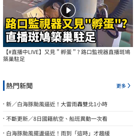
【#直播中LIVE】又見＂孵蛋＂? 路口監視器直播斑鳩
築巢駐足
熱門新聞
更多
新／白海豚颱風逼近！大雷雨轟雙北1小時
不斷更新／8日國籍航空、船班異動一次看
白海豚颱風擺盪逼近！雨到「這時」才趨緩