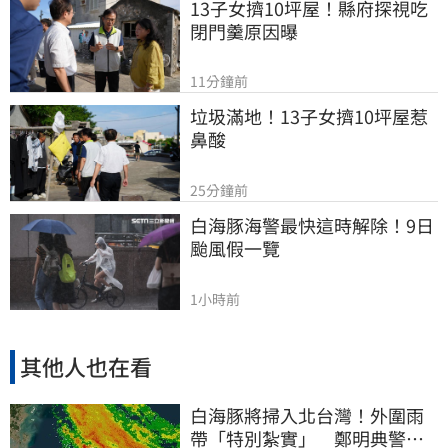
13子女擠10坪屋！縣府探視吃
閉門羹原因曝
11分鐘前
垃圾滿地！13子女擠10坪屋惹
鼻酸
25分鐘前
白海豚海警最快這時解除！9日
颱風假一覽
1小時前
其他人也在看
白海豚將掃入北台灣！外圍雨
帶「特別紮實」 鄭明典警告