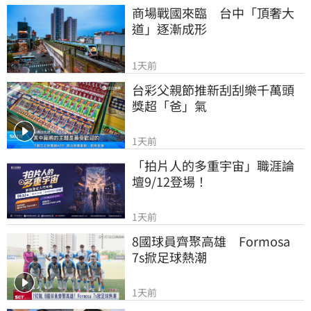
商場戰國來臨　台中「頂奢大
道」逐漸成形
1天前
台彩父親節推新刮刮樂千萬頭
獎超「爸」氣
1天前
「拍片人的多重宇宙」職涯論
壇9/12登場！
1天前
8國球員齊聚高雄　Formosa 
7s掀足球熱潮
1天前