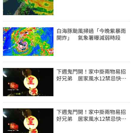
別出門
白海豚颱風掃過「今晚紫暴雨
開炸」 氣象署曝減弱時段
下週鬼門開！家中掛兩物易招
好兄弟 居家風水12禁忌快檢
查
下週鬼門開！家中掛兩物易招
好兄弟 居家風水12禁忌快檢
查