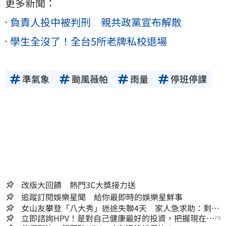
更多新聞：
負責人投中被判刑 親共政黨宣布解散
學生全沒了！全台5所老牌私校退場
準氣象
颱風薇帕
雨量
停班停課
改版大回饋 熱門3C大獎接力送
追蹤訂閱娛樂星聞 給你最即時的娛樂星鮮事
女山友攀登「八大秀」迷途失聯4天 家人急求助：剩我
媽還沒找到
立即諮詢HPV！是對自己健康最好的投資，把握現在不
PR