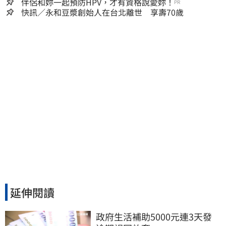
嫌晚！
伴侶和妳一起預防HPV，才有資格說愛妳！
PR
快訊／永和豆漿創始人在台北離世 享壽70歲
延伸閱讀
政府生活補助5000元連3天發 