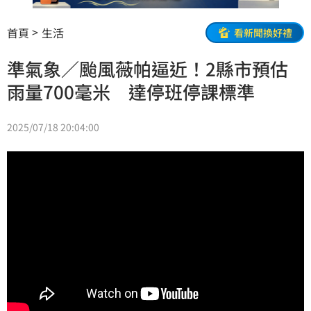
首頁
生活
看新聞換好禮
準氣象／颱風薇帕逼近！2縣市預估
雨量700毫米 達停班停課標準
2025/07/18 20:04:00