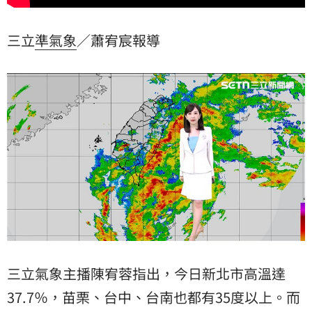
三立
準氣象
／蕭宥宸報導
三立氣象主播陳宥蓉指出，今日新北市高溫達
37.7％，苗栗、台中、台南也都有35度以上。而