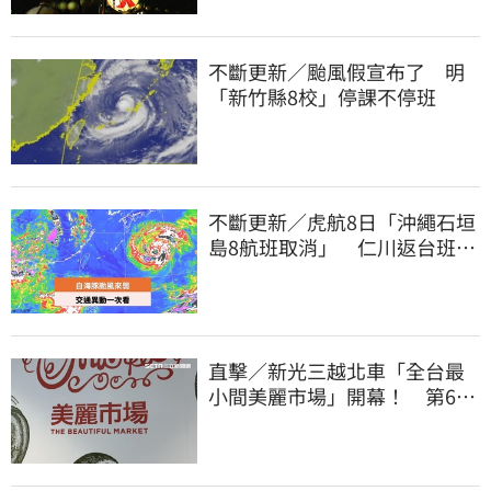
不斷更新／颱風假宣布了 明
「新竹縣8校」停課不停班
不斷更新／虎航8日「沖繩石垣
島8航班取消」 仁川返台班機
提前1天起飛
直擊／新光三越北車「全台最
小間美麗市場」開幕！ 第6家
魁力屋再等等