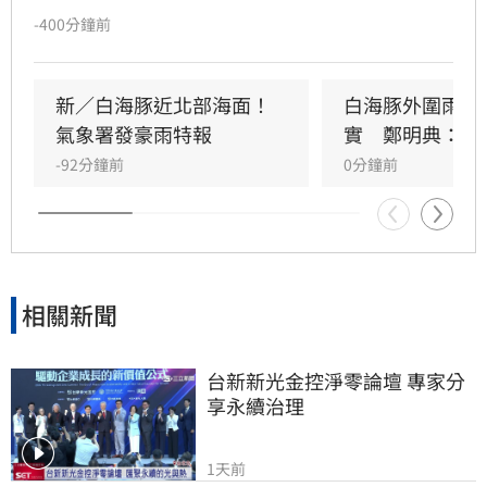
測，白海豚中心位置在臺北東北東方3060公里之
-400分鐘前
海面上，以每小時4轉13公里速度，向西北西轉
北北西進行。其暴風圈已進入臺灣北部海面及東
北部海面，對臺灣北部海面及臺灣東北部海面構
新／白海豚近北部海面！
白海豚外圍雨帶
成威脅，預計白海豚強度有稍減弱且暴風圈有縮
氣象署發豪雨特報
實　鄭明典：別
小的趨勢，最快明日中午前解除海上颱風警報。
-92分鐘前
0分鐘前
相關新聞
台新新光金控淨零論壇 專家分
享永續治理
1天前