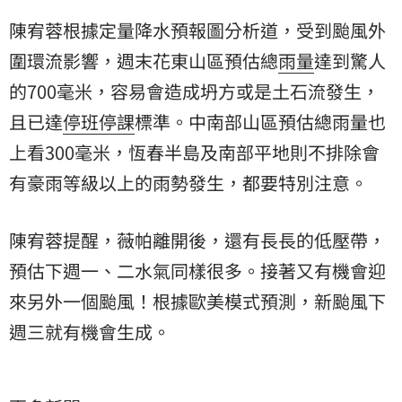
陳宥蓉根據定量降水預報圖分析道，受到颱風外
圍環流影響，週末花東山區預估總
雨量
達到驚人
的700毫米，容易會造成坍方或是土石流發生，
且已達
停班停課
標準。中南部山區預估總雨量也
上看300毫米，恆春半島及南部平地則不排除會
有豪雨等級以上的雨勢發生，都要特別注意。
陳宥蓉提醒，薇帕離開後，還有長長的低壓帶，
預估下週一、二水氣同樣很多。接著又有機會迎
來另外一個颱風！根據歐美模式預測，新颱風下
週三就有機會生成。