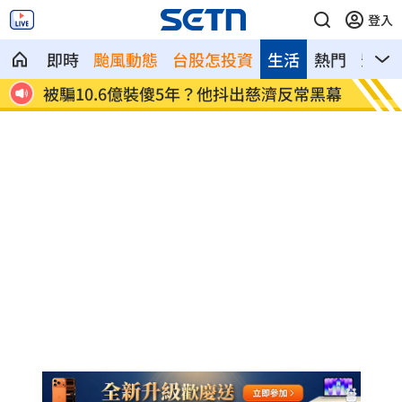
登入
即時
颱風動態
台股怎投資
生活
熱門
影音
被騙10.6億裝傻5年？他抖出慈濟反常黑幕
嚇！1