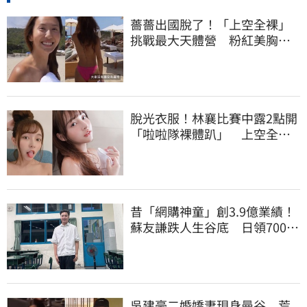
薔薔出國脫了！「上空全裸」
挑戰最大天體營 粉紅美胸被
路人狂讚
脫光衣服！林襄比賽中露2點開
「啦啦隊裸體趴」 上空全裸
被看光光
昔「網購神童」創3.9億業績！
蘇友謙跌人生谷底 日領700元
零用錢重出發
吳建豪二婚嬌妻現身曼谷 荒