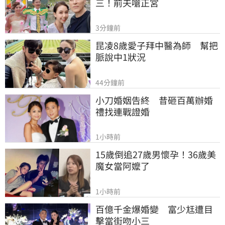
三！前夫嗆正宮
3分鐘前
昆凌8歲愛子拜中醫為師　幫把
脈說中1狀況
44分鐘前
小刀婚姻告終　昔砸百萬辦婚
禮找連戰證婚
1小時前
15歲倒追27歲男懷孕！36歲美
魔女當阿嬤了
1小時前
百億千金爆婚變　富少尪遭目
擊當街吻小三