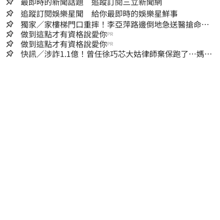
最即時的新聞話題 追蹤訂閱三立新聞網
追蹤訂閱娛樂星聞 給你最即時的娛樂星鮮事
獨家／家樓梯門口重摔！李亞萍路邊倒地急送醫搶命
「最新傷況」曝
做到這點才有資格說愛你
PR
做到這點才有資格說愛你
PR
快訊／涉詐1.1億！曾任徐巧芯大姑律師棄保跑了…媽也
離境 桃檢發通緝