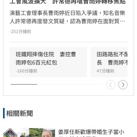
工會風波擴大　許常德再嗆曹雨婷轉移焦點
演藝工會理事長曹雨婷近日陷入爭議，知名音樂
人許常德再度發文質疑，認為曹雨婷在面對質疑
時，不應反問資深藝人池秋美關於田路路協助的
-251分鐘前
問題，而應正面說明工會工作成果與資源運用。
許常德強調，理事長肩負照顧會員權益的責任，
外界關注工會運作屬合理公共討論，核心在於工
班鐵翔摔傷住院　妻控曹
田路路批不配當
會是否善盡職責，而非轉移焦點至個別藝人身
雨婷包6百元紅包
長　曹雨婷不忍
上。由於曹雨婷曾主動表示協助田路路，隨後引
-160分鐘前
47分鐘前
發外界檢視工會作為，許常德呼籲曹雨婷應公開
說明近年會務內容，包括會費、企業贊助與政府
補助等經費運用情形，確保財務透明公開，才能
真正獲取會員信任並提升工會公信力，讓演藝人
員權益獲得實質保障與完善照顧。
相關新聞
姜厚任新歡爆帶婚生子當小