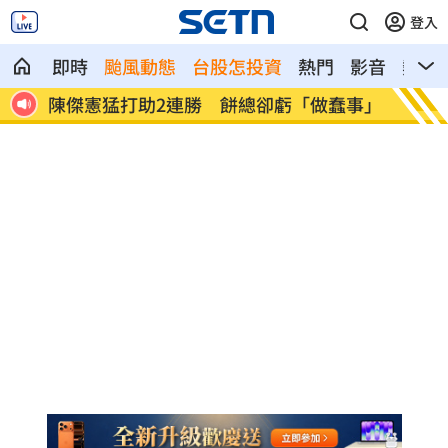
登入
即時
颱風動態
台股怎投資
熱門
影音
熱搜
蠢事」
又有苦茶油苯駢芘超標 218瓶全面追查
白海豚
天