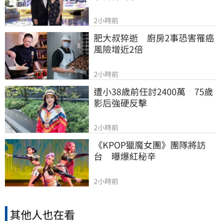
2小時前
肥大叔猝逝　廚房2事恐害罹癌
風險增近2倍
2小時前
遭小38歲前任討2400萬　75歲
影后強硬反擊
2小時前
《KPOP獵魔女團》團隊將訪
台　曝爆紅秘辛
2小時前
其他人也在看