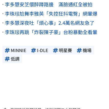
李多慧安芝儇醉蹲路邊 滿臉通紅全被拍
李珠珢尬舞李雅英「失控狂抖電臀」網暈爆
李多慧深夜吐「煩心事」2.4萬名網友急了
李珠珢再跳「炸裂陳子豪」台粉暴動全看暈
MINNIE
I-DLE
明星賽
機場
低調