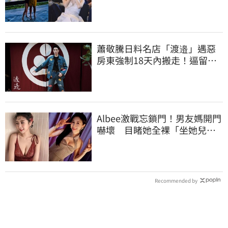
蕭敬騰日料名店「渡邉」遇惡
房東強制18天內搬走！逼留裝
潢：好聚好散
Albee激戰忘鎖門！男友媽開門
嚇壞 目睹她全裸「坐她兒子
身上」
Recommended by