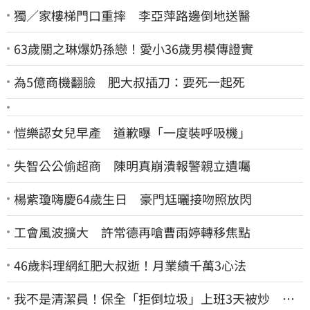
獨／家樓梯門口重摔 李亞萍路邊倒地送醫
63歲關之琳爆奶孫戀！愛小36歲男模傳證實
為5億商機翻臉 肥大叔插刀：要死一起死
愷樂認女兒早產 道歉曝「一度裝呼吸機」
失智公公偷超商 陳明真崩潰報警親立遺囑
楊紫瓊嗨慶64歲生日 豪門尪曬接吻照放閃
工會風波擴大 許常德再嗆曹雨婷轉移焦點
46歲料理網紅肥大叔逝！月業績千萬3心法
我不是清潔員！保全「拒倒垃圾」上班3天被炒 找