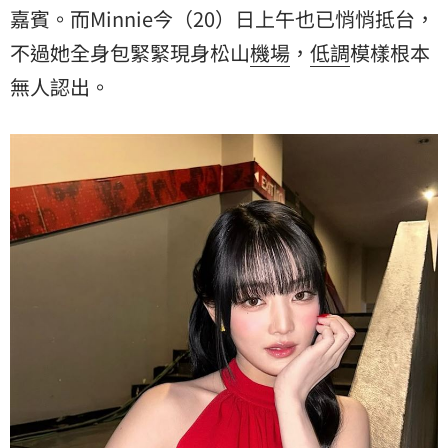
嘉賓。而Minnie今（20）日上午也已悄悄抵台，
不過她全身包緊緊現身松山
機場
，
低調
模樣根本
無人認出。