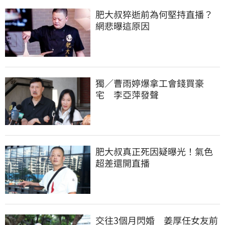
肥大叔猝逝前為何堅持直播？
網悲曝這原因
獨／曹雨婷爆拿工會錢買豪
宅　李亞萍發聲
肥大叔真正死因疑曝光！氣色
超差還開直播
交往3個月閃婚　姜厚任女友前