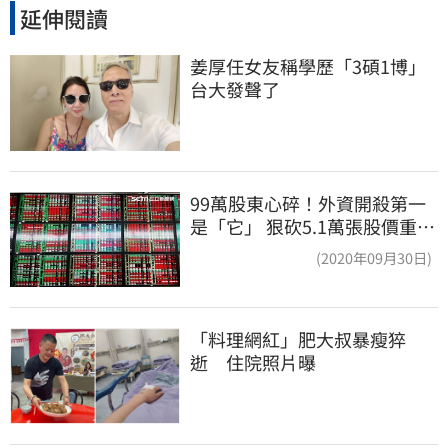
延伸閱讀
姜厚任女友稱學歷「3碩1博」 
台大發聲了
99萬股東心碎！外資開殺第一
是「它」 狠砍5.1萬張股價重挫
近5%
(2020年09月30日)
「料理網紅」肥大叔暴瘦猝
逝　住院照片曝