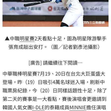
▲中職
明星賽
2天看點十足，圖為明星隊游擊手
張育成敲出安打。（圖／記者劉彥池攝影）
[廣告] 請繼續往下閱讀…
中華職棒明星賽7月19、20日在台北大巨蛋盛大
登場，昨（19）日吸引4萬名球迷入場，刷新中
職票房紀錄，今（20）日同樣話題性十足，除了
第二天的賽事是一大看點，賽後演唱會更邀請到
韓國人氣女團
I-DLE
的泰籍成員
MINNIE
擔任演唱