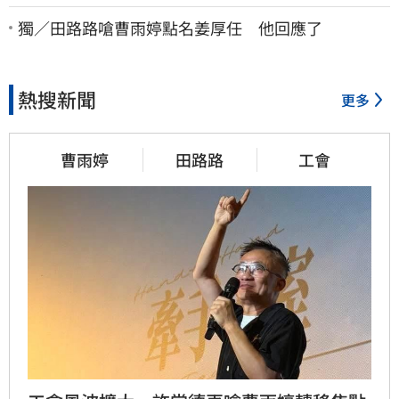
法院討公道結果出爐
獨／田路路嗆曹雨婷點名姜厚任 他回應了
熱搜新聞
更多
曹雨婷
田路路
工會