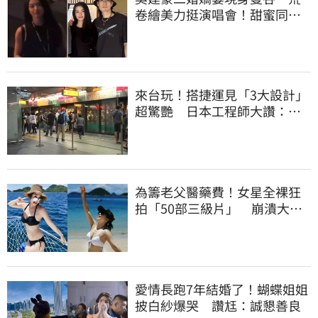
卷繪美力挺演唱會！甜蜜同框
合照首度曝光
來台玩！搭捷運見「3大設計」
超驚艷 日本工程師大讚：台
灣太先進了
為籌老父醫藥費！女星全裸狂
拍「50部三級片」 崩潰大
哭：沒靈魂了
愛情長跑7年結婚了！蝴蝶姐姐
披白紗爆哭 讚尪：誠懇善良