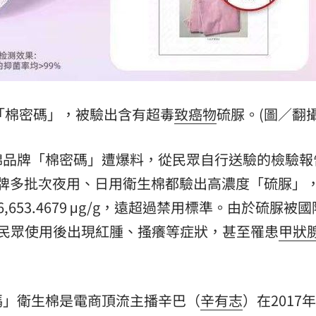
:00
11:00
「棉密碼」，被驗出含有超毒
致癌物
硫脲。(圖／翻
棉品牌「棉密碼」遭爆料，從民眾自行送驗的檢驗報
，該品牌多批次夜用、日用衛生棉都驗出高濃度「硫脲」
653.4679 μg/g，遠超過禁用標準。由於硫脲被
民眾使用後出現紅腫、搔癢等症狀，甚至罹患
甲狀
碼」衛生棉是電商頂流主播辛巴（
辛有志
）在2017