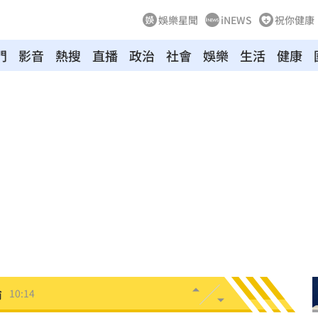
娛樂星聞
iNEWS
祝你健康
門
影音
熱搜
直播
政治
社會
娛樂
生活
健康
爆
10:18
送
10:16
休金
10:16
消
10:16
4倍
10:14
論
10:14