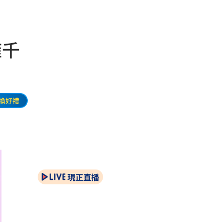
擁千
換好禮
現正直播