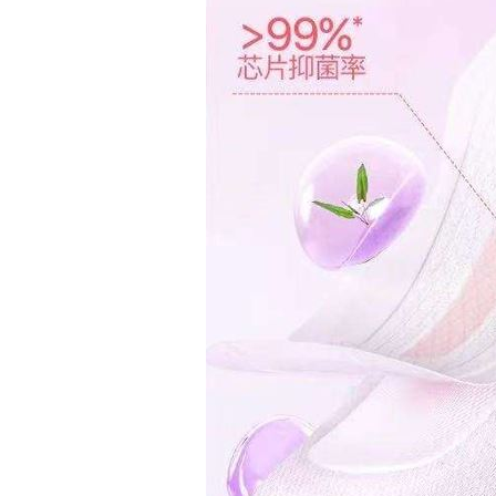
營養午餐「廚餘給弱勢吃」？蔣萬安回
連上路都不行 卻是拍賣會的夢幻逸品
Amelie’s Bagel「野生藍莓貝果」新登
馬斯克喊獨家指定！輝達秀慶祝行情
09:
台灣彩券開獎直播中
20:31
LIVE三立+24小時直播
15:27
三立iNEWS新聞台線上直播
18:00
市場到酒場料理！可果美蕃茄醬創無限
父親節送會拉筋的按摩椅 爸爸「筋歡喜
油品食安事件引關注 挑選保健食品要注