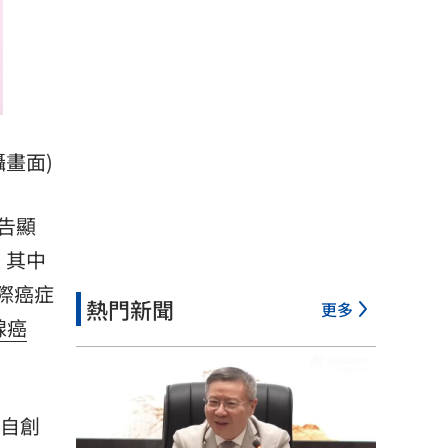
攝畫面)
告顯
，其中
國際癌症
熱門新聞
更多
腺癌
年自創