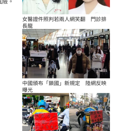
風險。
女醫證件照判若兩人網笑翻　門診排
長龍
中國頒布「鎖國」新規定　陸網反映
曝光