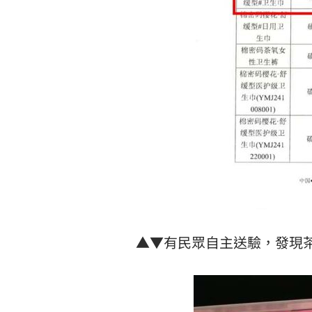
▲▼有民眾自主送驗，發現茶