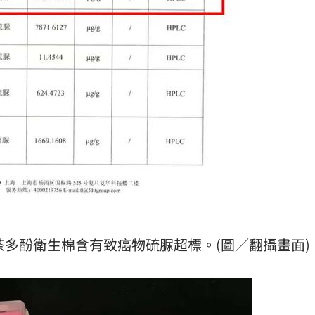
多酚衛生棉含有致癌物硫脲超標。(圖／翻攝畫面)