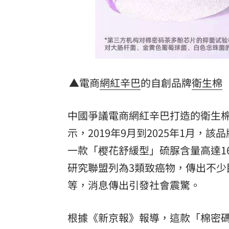
罕病博士彭士齊 輪椅上的生命覺醒！
11
酷澎「爸氣父親節」國際官方品牌齊聚
▲電商
網紅
辛巴
的自創品牌
衛生棉
中國爭議電商網紅辛巴打造的衛生
示，2019年9月到2025年1月
一款「樱花舒緩型」硫脲含量高達16,
研究聯盟列為3類致癌物，傳出不少
等，消息傳出引發社會震驚。
根據《新京報》報導，這款「棉密