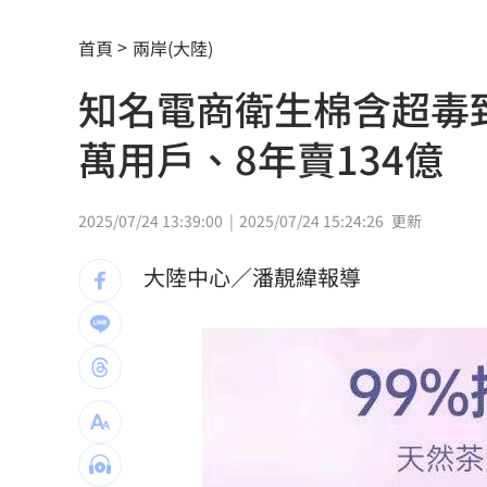
張韶涵來了！悲慟現身化妝師小薇告別
首頁
兩岸(大陸)
詭滑行自撞…他折腰姿勢成屍！死者身
知名電商衛生棉含超毒
議員：台中宣導AI圖，主管機關配中國
萬用戶、8年賣134億
高檢署主任轟「雞同鴨講」 黃偉哲反
東發號遭灌負評破2萬則！老饕真實心得
2025/07/24 13:39:00
2025/07/24 15:24:26
更新
天后化妝師告別式 江蕙、張惠妹花籃
大陸中心／潘靚緯報導
孫燕姿悲慟現身告別式！送別摯友化妝
喝這種冰拿鐵 30歲男劇烈腹痛、險洗
父代簽…兒「14天教召不去」付出慘痛
許忠信質詢炫耀飛行夾克！陳清龍回應