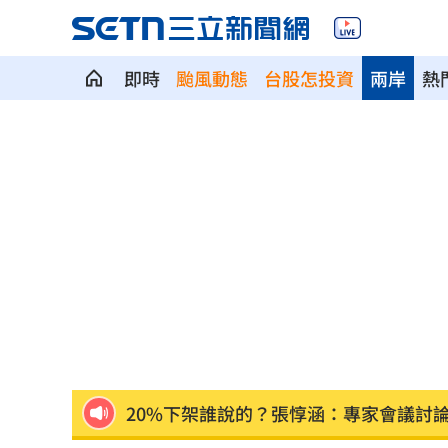
即時
颱風動態
台股怎投資
兩岸
熱
柯文哲曬電子手環喊1句 四叉貓不忍酸
50萬網紅遭「爆頭射殺」！直播全程放
獨／<水玲瓏>製作出手 田路路領到退
新／龜山島今封島 綠島船班7日午後取
毒駕抓不完!台中前4月已1死20傷去年飆
20%下架誰說的？張惇涵：專家會議討