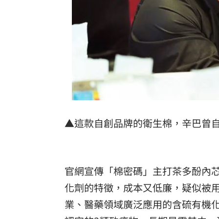
▲這款自創品牌的衛生棉，辛巴曾自
官網宣傳「棉密碼」主打茶多酚內
化劑的特徵，成本又低廉，疑似被
業、醫藥領域廣泛應用的含硫有機