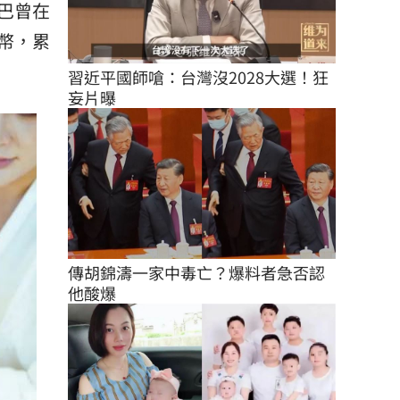
巴曾在
幣，累
習近平國師嗆：台灣沒2028大選！狂
妄片曝
傳胡錦濤一家中毒亡？爆料者急否認
他酸爆