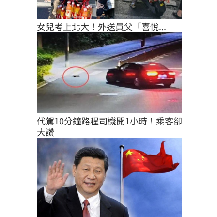
女兒考上北大！外送員父「喜悅...
代駕10分鐘路程司機開1小時！乘客卻
大讚