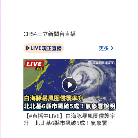
CH54三立新聞台直播
現正直播
更多
【#直播中LIVE】白海豚暴風圈侵襲率
升　北北基6縣市飆破5成！氣象署說
明