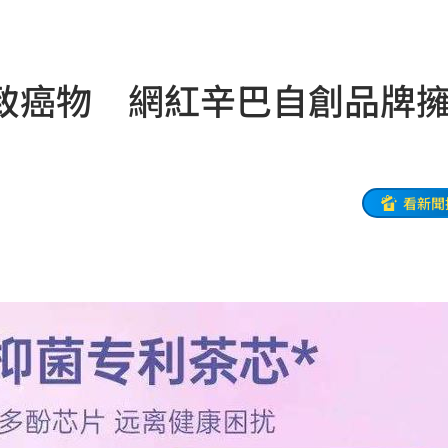
式
10:13
份曝
10:13
致癌物 網紅辛巴自創品牌
國徽
10:13
擊了
10:11
曝
10:11
看新聞
致哀
10:09
師
10:06
腎！
10:03
代價
10:03
了
10:02