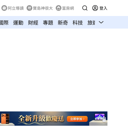
阿立導讀
寶島神很大
富房網
登入
國際
運動
財經
專題
新奇
科技
旅遊
汽車
寵物