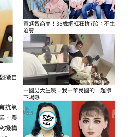
富尪智商高！36歲網紅狂拚7胎：不生
浪費
翻攝自
中國男大生喊：我中華民國的　超慘
下場曝
有抗氧
業、農
究機構