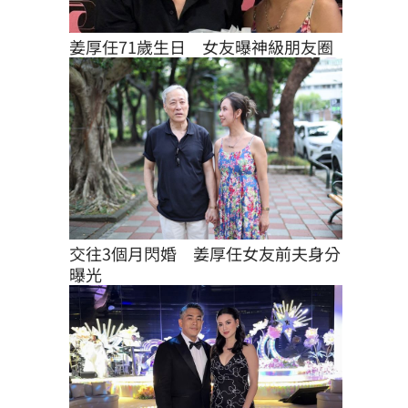
姜厚任71歲生日　女友曝神級朋友圈
交往3個月閃婚　姜厚任女友前夫身分
曝光