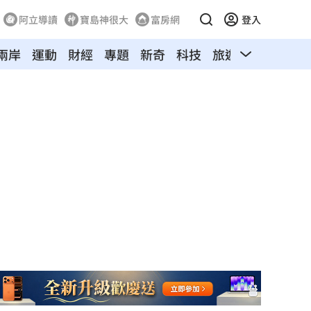
阿立導讀
寶島神很大
富房網
登入
兩岸
運動
財經
專題
新奇
科技
旅遊
汽車
寵物