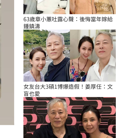
63歲章小蕙吐露心聲：後悔當年嫁給
鍾鎮濤
女友台大3碩1博爆造假！姜厚任：文
盲也愛