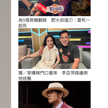
為5億商機翻臉　肥大叔插刀：要死一
起死
獨／家樓梯門口重摔　李亞萍路邊倒
地送醫