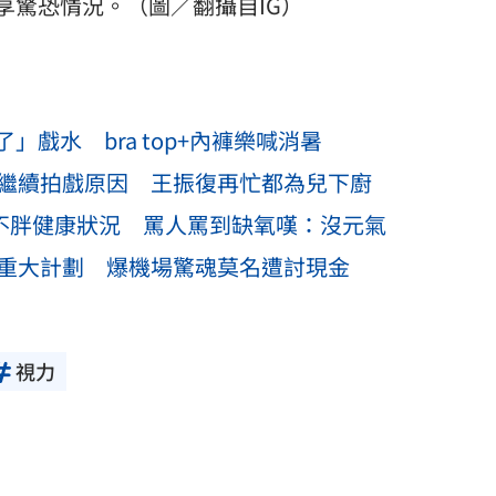
享驚恐情況。（圖／翻攝自IG）
戲水 bra top+內褲樂喊消暑
吐繼續拍戲原因 王振復再忙都為兒下廚
吃不胖健康狀況 罵人罵到缺氧嘆：沒元氣
行重大計劃 爆機場驚魂莫名遭討現金
視力