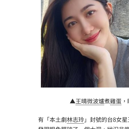
最遺憾童年記憶空白 禹菡：當年真不
每股配12.8元的它 Ｑ2營收曝光
00:00
連續2場安打！ 林安可掃二壘打貢獻1
歐洲避暑天堂失守！地中海熱到像溫泉
台灣彩券開獎直播中
20:31
LIVE三立+24小時直播
15:27
三立iNEWS新聞台線上直播
18:00
台彩父親節推新刮刮樂千萬頭獎超「爸
▲
王晴
微波爐
煮
雞蛋
，
商場戰國來臨 台中「頂奢大道」逐漸
有「本土劇
林志玲
」封號的台8女
「拍片人的多重宇宙」職涯論壇9/12登