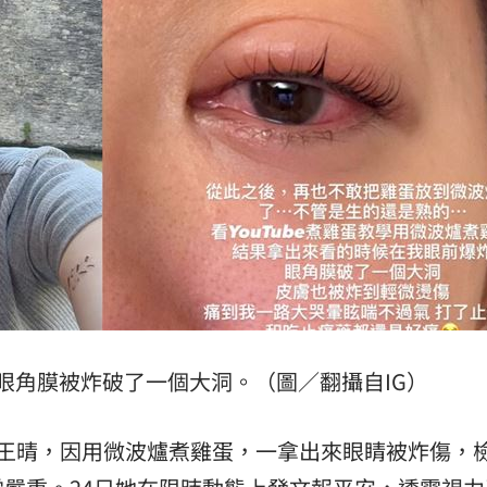
懂事
00:12
打點
23:59
23:53
」氣
12:00
眼角膜被炸破了一個大洞。（圖／翻攝自IG）
成形
12:00
星王晴，因用微波爐煮雞蛋，一拿出來眼睛被炸傷，
場！
10:30