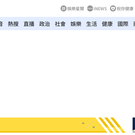
娛樂星聞
iNEWS
祝你健康
音
熱搜
直播
政治
社會
娛樂
生活
健康
國際
:53
報酬
01:45
！
01:20
物
01:17
！
01:03