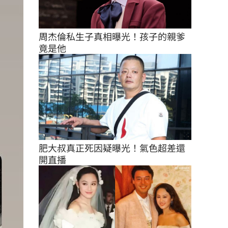
周杰倫私生子真相曝光！孩子的親爹
竟是他
肥大叔真正死因疑曝光！氣色超差還
開直播