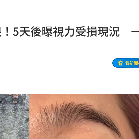
47
油
00:43
眼！5天後曝視力受損現況 
擊
00:41
0萬
00:36
、加
00:31
看新聞
原因
00:26
槓警
00:23
鎮濤
00:22
趨緩
00:19