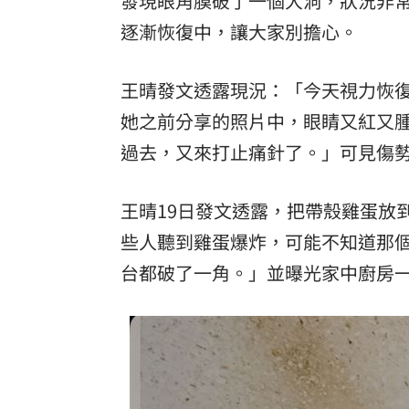
發現眼角膜破了一個大洞，狀況非常
逐漸恢復中，讓大家別擔心。
8國球員齊聚高雄 Formosa 7s掀足球
理想混蛋號召粉絲跨海追星吃美食！
18:
王晴發文透露現況：「今天視力恢
她之前分享的照片中，眼睛又紅又
過去，又來打止痛針了。」可見傷
王晴19日發文透露，把帶殼雞蛋放
些人聽到雞蛋爆炸，可能不知道那
台都破了一角。」並曝光家中廚房