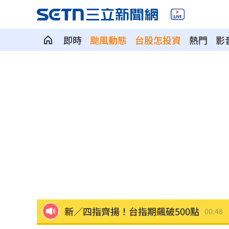
即時
颱風動態
台股怎投資
熱門
影
賓士S500擋浩劫！車主這話暖哭全網
01
台股暴跌誰最能扛 高含金這幾檔繳正
Q2獲利年增221% 愛普*EPS衝4.18元
宏福苑大火調查出爐！菸頭引燃施工雜
定投10年翻逾5倍 這檔吸引存股族卡位
新／四指齊揚！台指期飆破500點
00:48