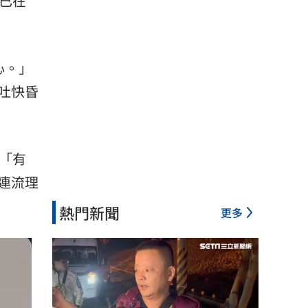
已在
心。」
吐快昏
「有
連流理
熱門新聞
更多