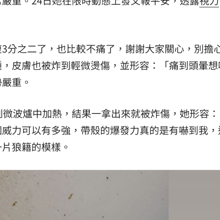
嚴重。24日她在限時動態上發文報平安，透露
視力
熱潮
10:00
15
復3分之二了，也比較不痛了，謝謝大家關心，別擔
腫，皮膚也被炸到輕微燙傷，並形容：「痛到頭暈想
勢嚴重。
到微波爐中加熱，結果一拿出來就被炸傷，她形容：
個威力可以有多強，帶殼的爆發力真的是有嚇到我，
一片狼籍的模樣。