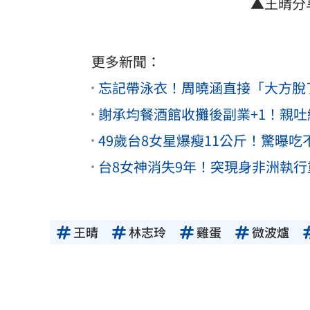
▲王晴分
更多新聞：
忘記帶泳衣！周曉涵直接「大方脫了」
謝承均餐酒館收攤後副業+1！親
49歲台8女星爆瘦11公斤！驚曝
台8女神消失9年！突現身非洲執
王晴
林志玲
雞蛋
微波爐