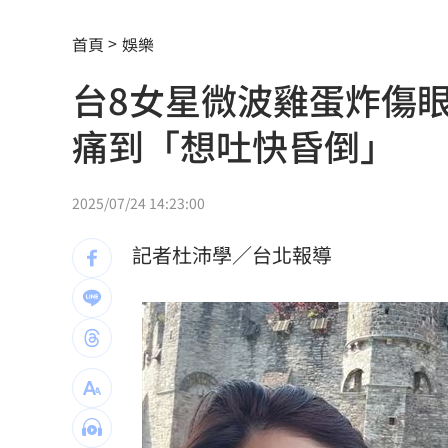
慈濟遭詐10.6億元！全款拿回解方曝
00:
首頁
娛樂
稱龍蝦咬完就吐 爆李世宗要信徒喝精
台8女星微波雞蛋炸傷
樂天女孩淚揭往事 愛意表達障礙遭重
痛到「想吐快昏倒」
一張百萬太貴！他公開高價股買法：賺3
獨／海外遊學增強外語 台人夯英、美
2025/07/24 14:23:00
長尾獼猴失控狂襲居民！官方追查異常
記者杜沛學／台北報導
伊波拉失控！專家憂病毒恐已突變
00:23
飲料空盒找嘸地方丟 騎車咬著遭攔查
63歲章小蕙吐露心聲：後悔當年嫁給鍾
白海豚颱風擺盪逼近！雨到「這時」才