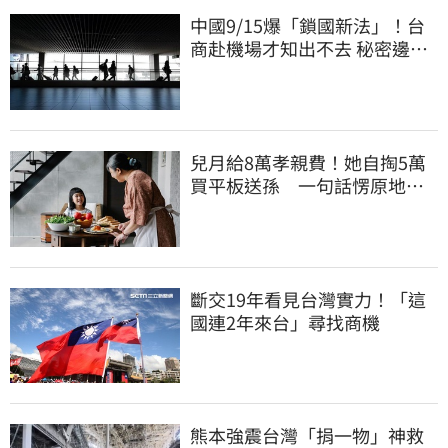
中國9/15爆「鎖國新法」！台
商赴機場才知出不去 秘密邊控
合法化
兒月給8萬孝親費！她自掏5萬
買平板送孫 一句話愣原地
「傷心不已」
斷交19年看見台灣實力！「這
國連2年來台」尋找商機
熊本強震台灣「捐一物」神救