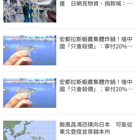
援 日網見物資、捐款喊：給
台灣統治算了
宏都拉斯蝦農集體炸鍋！嗆中
國「只會殺價」：寧付20%關
稅賣白蝦給台灣
宏都拉斯蝦農集體炸鍋！嗆中
國「只會殺價」：寧付20%關
稅賣白蝦給台灣
颱風昌鴻恐撲向日本 可能從
東北登陸並穿越本州