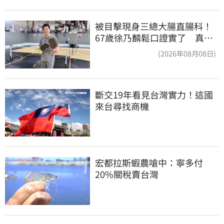
被目擊現身三總大腸直腸科！
67歲徐乃麟鬆口證實了 真實
體況曝光
(2026年08月08日)
斷交19年看見台灣實力！這國
來台尋找商機
宏都拉斯蝦農嗆中：寧多付
20%關稅賣台灣