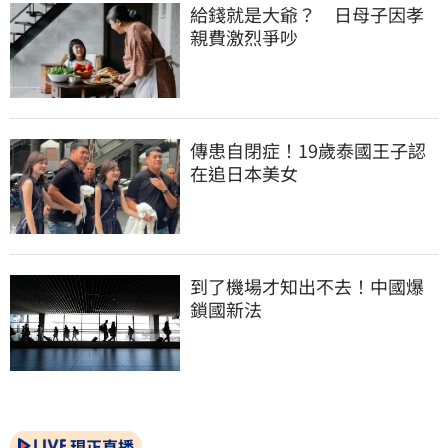
給錢就是大爺？　日母子因孝
親費激烈爭吵
傳患自閉症！19歲泰國王子認
在追日本美女
到了機場才知出不去！中國爆
鎖國新法
現正直播