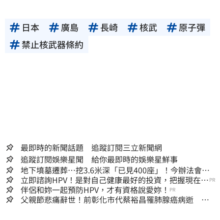
日本
廣島
長崎
核武
原子彈
禁止核武器條約
最即時的新聞話題 追蹤訂閱三立新聞網
追蹤訂閱娛樂星聞 給你最即時的娛樂星鮮事
地下墳墓遷葬…挖3.6米深「已見400座」！今辦法會安
撫祖先
立即諮詢HPV！是對自己健康最好的投資，把握現在不
PR
嫌晚！
伴侶和妳一起預防HPV，才有資格說愛妳！
PR
父親節悲痛辭世！前彰化市代蔡裕昌罹肺腺癌病逝 享
壽71歲