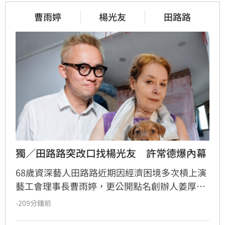
曹雨婷
楊光友
田路路
獨／田路路突改口找楊光友　許常德爆內幕
68歲資深藝人田路路近期因經濟困境多次槓上演
藝工會理事長曹雨婷，更公開點名創辦人姜厚任
出面，事後卻發文坦言搞錯對象，真正想找的是
-209分鐘前
前理事長楊光友。楊光友對此回應，質疑田路路