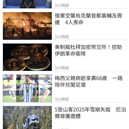
3小時前
俄軍空襲烏克蘭首都基輔及周
邊　4人喪命
3小時前
美制裁杜拜加密幣交所！控助
伊朗革命衛隊
3小時前
梅西父親病逝享壽68歲　一路
陪伴兒闖足壇
3小時前
5登山客2025年雪崩失蹤　尼泊
爾尋獲遺體