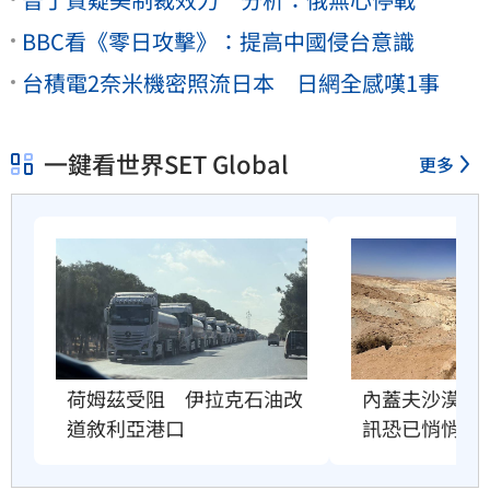
BBC看《零日攻擊》：提高中國侵台意識
台積電2奈米機密照流日本 日網全感嘆1事
一鍵看世界SET Global
更多
荷姆茲受阻　伊拉克石油改
內蓋夫沙漠奇
道敘利亞港口
訊恐已悄悄逼