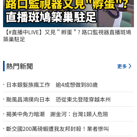
【#直播中LIVE】又見＂孵蛋＂? 路口監視器直播斑鳩
築巢駐足
熱門新聞
更多
日本銀髮族瘋工作 逾4成想做到80歲
颱風昌鴻撲向日本 恐從東北登陸穿越本州
揭美中角力暗潮 謝金河：台灣1類人危險
斷交國200萬磅蝦遭我友邦封殺！業者慘叫