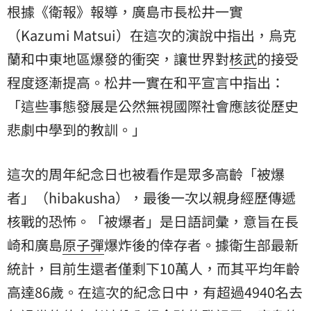
根據《衛報》報導，廣島市長松井一實
（Kazumi Matsui）在這次的演說中指出，烏克
蘭和中東地區爆發的衝突，讓世界對
核武
的接受
程度逐漸提高。松井一實在和平宣言中指出：
「這些事態發展是公然無視國際社會應該從歷史
悲劇中學到的教訓。」
這次的周年紀念日也被看作是眾多高齡「被爆
者」（hibakusha），最後一次以親身經歷傳遞
核戰的恐怖。「被爆者」是日語詞彙，意旨在
長
崎
和廣島
原子彈
爆炸後的倖存者。據衛生部最新
統計，目前生還者僅剩下10萬人，而其平均年齡
高達86歲。在這次的紀念日中，有超過4940名去