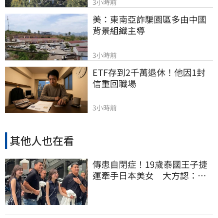
3小時前
美：東南亞詐騙園區多由中國
背景組織主導
3小時前
ETF存到2千萬退休！他因1封
信重回職場
3小時前
其他人也在看
傳患自閉症！19歲泰國王子捷
運牽手日本美女 大方認：
「我在追她」