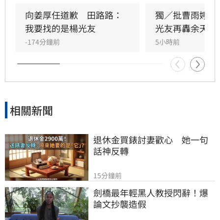
晚年困頓不應全歸咎於工會。對此，音樂人許常
德出面緩頰，建議田路路應先安頓好生活，並提
向姜厚任道歉　田路路：
獨／批曹雨婷帳
議透過口述歷史記錄資深藝人的故事。許常德同
我要找的是楊光友
光友再轟余天工
時批評現任理事長曹雨婷不應神隱，呼籲工會應
-174分鐘前
5小時前
展現具體作為照顧資深藝人，而非僅提供勞健保
功能。整起事件引發關注，田路路則強調目前先
處理身體狀況，後續發展仍待觀察。
相關新聞
退休金買錶討妻歡心　她一句
話神反轉
15分鐘前
劍橋最年輕黑人教授閃辭！爆
論文抄襲造假