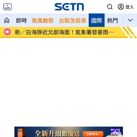
登入
即時
颱風動態
台股怎投資
國際
熱門
影音
像台
新／白海豚近北部海面！氣象署發豪雨特
南電Q
報