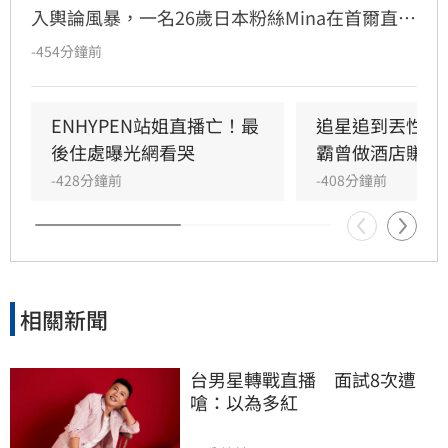
入輿論風暴，一名26歲日本粉絲Mina在首爾直播
期間輕生身亡。事件起因於西村力直播時提及
-454分鐘前
「部分粉絲只想獲關注」，被外界質疑是在影射
Mina，導致她遭到網路霸凌。儘管粉絲後援會發
聲護航，強調西村力並非針對特定個人，但仍引
ENHYPEN站姐直播亡！最
追星追到丟性命
發極大爭議。目前南韓警方已介入調查Mina死
後住處曝光網看哭
霸曾做酒店賺破
因，強調案件仍在釐清中，尚無法將悲劇歸因於
-428分鐘前
-408分鐘前
單一事件，而西村力與所屬經紀公司對此尚未作
出正式回應。這起悲劇也再度引發社會對於網路
霸凌與粉絲文化界線的深刻討論。
相關新聞
台男星轉戰直播　面試8次遭
嗆：以為多紅