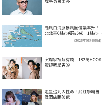
理事長曹雨婷
颱風白海豚暴風圈侵襲率升！
北北基6縣市飆破5成 1縣市
「最高達67%」
(2026年08月06日)
突爆家裡超有錢　182萬HOOK
驚認我是男的
追星追到丟性命！網紅學霸曾
做酒店賺破億