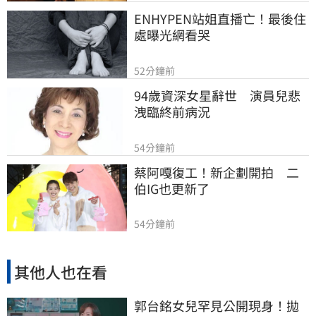
ENHYPEN站姐直播亡！最後住
處曝光網看哭
52分鐘前
94歲資深女星辭世　演員兒悲
洩臨終前病況
54分鐘前
蔡阿嘎復工！新企劃開拍　二
伯IG也更新了
54分鐘前
其他人也在看
郭台銘女兒罕見公開現身！拋