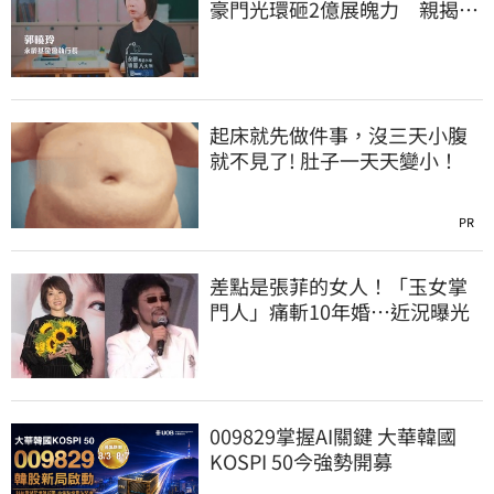
豪門光環砸2億展魄力 親揭教
育殘酷真相
起床就先做件事，沒三天小腹
就不見了! 肚子一天天變小！
PR
差點是張菲的女人！「玉女掌
門人」痛斬10年婚…近況曝光
009829掌握AI關鍵 大華韓國
KOSPI 50今強勢開募