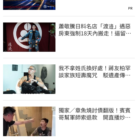
PR
蕭敬騰日料名店「渡邉」遇惡
房東強制18天內搬走！逼留裝
潢：好聚好散
我不拿姓氏換好處！蔣友柏罕
談家族短壽魔咒 駁遺產傳
聞：找到我捐一半
獨家／章魚燒討債翻版！賓賓
哥幫軍師索退款 開直播炒作
店家急報案