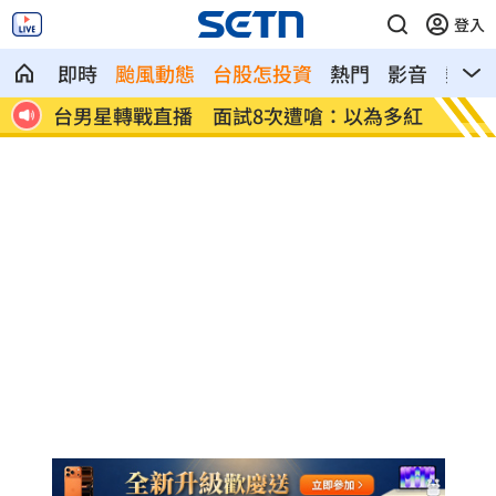
登入
即時
颱風動態
台股怎投資
熱門
影音
熱搜
黃金
台男星轉戰直播 面試8次遭嗆：以為多紅
小說家
金