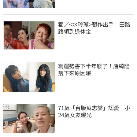
獨／<水玲瓏>製作出手　田路
路領到退休金
寫運勢書下半年廢了！唐綺陽
瘦下來原因曝
71歲「台版蘇志燮」認愛！小
24歲女友曝光