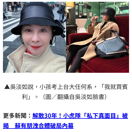
▲吳淡如說，小孩考上台大任何系，「我就買賓
利」。（圖／翻攝自吳淡如臉書）
更多新聞：
解散30年！小虎隊「私下真面目」被
揭 蘇有朋洩合體破局內幕