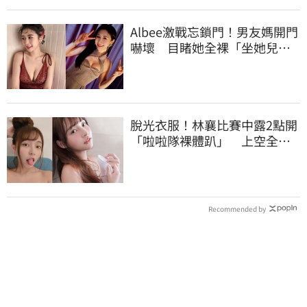
Albee激戰忘鎖門！男友媽開門
嚇壞 目睹她全裸「坐她兒子
身上」
脫光衣服！林襄比賽中露2點開
「啦啦隊裸體趴」 上空全裸
被看光光
Recommended by