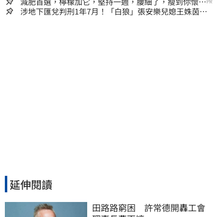
囊，瘦出小蠻腰
減肥首選，檸檬加它，堅持一週，腰細了，瘦到你懷疑
PR
人生
涉地下匯兌判刑1年7月！「白狼」張安樂兒媳王姝茵北
檢報到、今發監執行
延伸閱讀
田路路窮困　許常德開轟工會