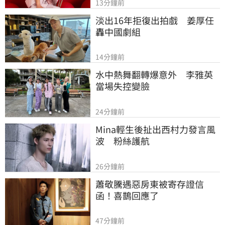
13分鐘前
淡出16年拒復出拍戲　姜厚任
轟中國劇組
14分鐘前
水中熱舞翻轉爆意外　李雅英
當場失控變臉
24分鐘前
Mina輕生後扯出西村力發言風
波　粉絲護航
26分鐘前
蕭敬騰遇惡房東被寄存證信
函！喜鵲回應了
47分鐘前