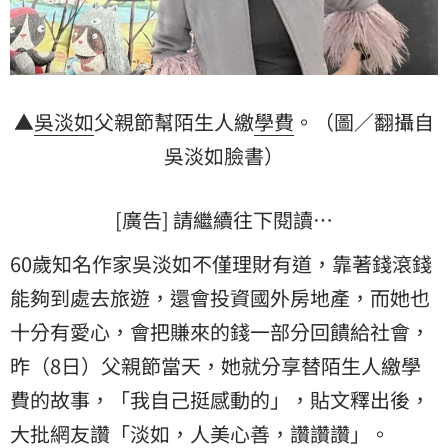
▲
吳淡如
父親節幫陌生人繳
學費
。（圖／翻攝自
吳淡如臉書）
[廣告] 請繼續往下閱讀…
60歲知名作家吳淡如不僅理財有道，靠著錢滾錢
能夠到處去旅遊，還會投資國外房地產，而她也
十分有愛心，會把賺來的錢一部分回饋給社會，
昨（8日）父親節當天，她就分享替陌生人繳學
費的故事，「我自己挺感動的」，貼文釋出後，
大批網友讚「淡如，人美心善，讚讚讚」。