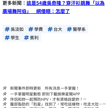
更多新聞：
這是54歲吳奇隆？穿汗衫跳舞「以為
廣場舞阿伯」 網傻眼：怎麼了
吳淡如
學費
台大
醫學系
學生
賓利
新聞事件即時更新 所有消息一手掌握！
一手掌握明星動態 即刻下載娛樂星聞APP
伴侶和妳一起預防HPV，才有資格說愛妳！
PR
腹部脂肪的「剋星」找到了，常吃這幾物，吃走大肚
PR