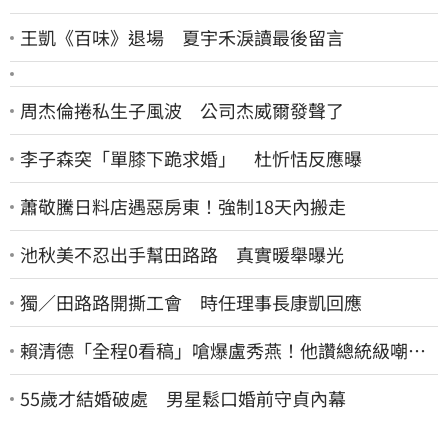
王凱《百味》退場 夏宇禾淚讀最後留言
周杰倫捲私生子風波 公司杰威爾發聲了
李子森突「單膝下跪求婚」 杜忻恬反應曝
蕭敬騰日料店遇惡房東！強制18天內搬走
池秋美不忍出手幫田路路 真實暖舉曝光
獨／田路路開撕工會 時任理事長康凱回應
賴清德「全程0看稿」嗆爆盧秀燕！他讚總統級嘲
諷：把8年總帳一次掀翻
55歲才結婚破處 男星鬆口婚前守貞內幕