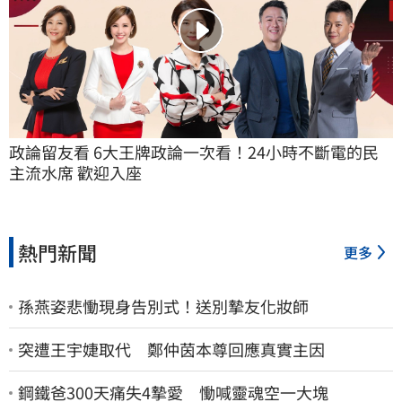
政論留友看 6大王牌政論一次看！24小時不斷電的民
主流水席 歡迎入座
熱門新聞
更多
孫燕姿悲慟現身告別式！送別摯友化妝師
突遭王宇婕取代 鄭仲茵本尊回應真實主因
鋼鐵爸300天痛失4摯愛 慟喊靈魂空一大塊