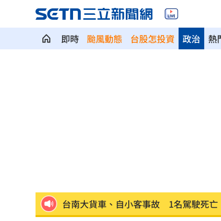
即時
颱風動態
台股怎投資
政治
熱
獨／早療課彈7歲童額頭 家長控不當治
AKIRA開唱藏彩蛋！兒子首度驚喜獻「
台灣囡仔來了 馬蒔權開唱嗨喊：我是
驚傳駭客猛攻華爾街 多家受害者已吐
公推孫散步遭撞亡 女慟:沒有爸爸的父親
台南大貨車、自小客事故 1名駕駛死亡