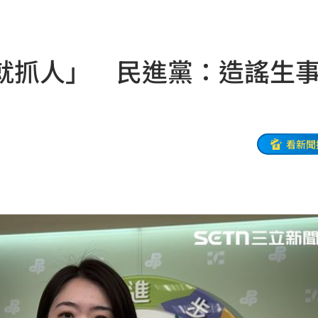
便啦
19:32
連勝
19:32
就抓人」 民進黨：造謠生
結帳
19:29
休
19:20
目標
19:18
看新聞
19:12
霸凌
19:08
19:03
留情
19:03
股
19:03