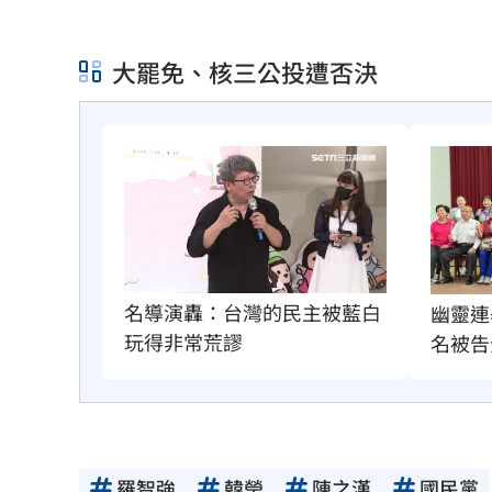
大罷免、核三公投遭否決
名導演轟：台灣的民主被藍白
幽靈連
玩得非常荒謬
名被告
羅智強
韓瑩
陳之漢
國民黨