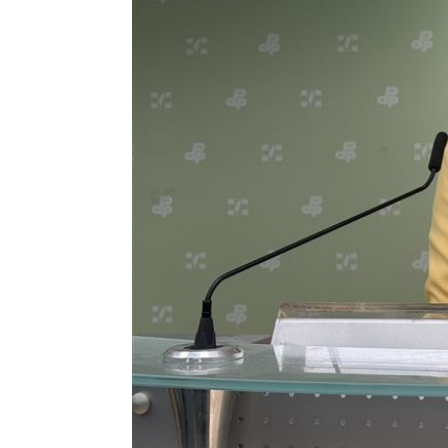
孫易磊登板2局2K無失分！ 飆156公里
直擊／NEWBEAT高雄首秀 震胸舞全場
颱風紫暴雨今晚開炸 估「這時」解除
傅家接班人幕僚酒駕遭移送！公所火速
台灣彩券開獎直播中
20:31
LIVE三立+24小時直播
15:27
三立iNEWS新聞台線上直播
18:00
商場戰國來臨 台中「頂奢大道」逐漸
台彩父親節推新刮刮樂千萬頭獎超「爸
「拍片人的多重宇宙」職涯論壇9/12登