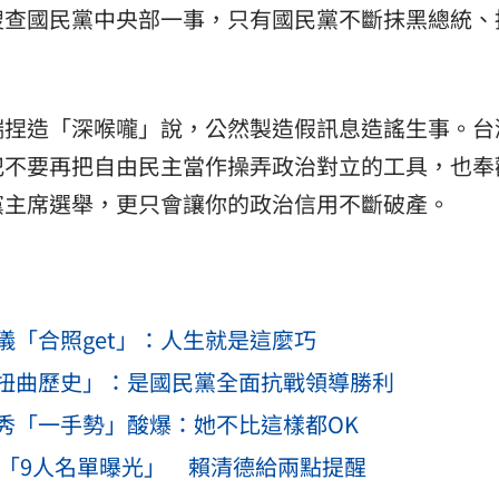
搜查國民黨中央部一事，只有國民黨不斷抹黑總統、
端捏造「深喉嚨」說，公然製造假訊息造謠生事。台
犯不要再把自由民主當作操弄政治對立的工具，也奉
黨主席選舉，更只會讓你的政治信用不斷破產。
「合照get」：人生就是這麼巧
扭曲歷史」：是國民黨全面抗戰領導勝利
秀「一手勢」酸爆：她不比這樣都OK
會「9人名單曝光」 賴清德給兩點提醒