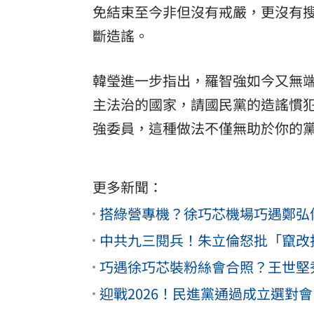
免結束至今非但沒有戒嚴，更沒有
斷造謠。
韓瑩進一步指出，羅智強如今又無
主法治的國家，請國民黨的造謠慣
強委員，這種做法不僅無助於你的
更多新聞：
搭綠營專機？徐巧芯機場巧遇鄭弘儀
中共九三閱兵！朱立倫怒批「竄改
巧遇徐巧芯裝粉絲會合照？王世堅
迎戰2026！民進黨通過成立選對