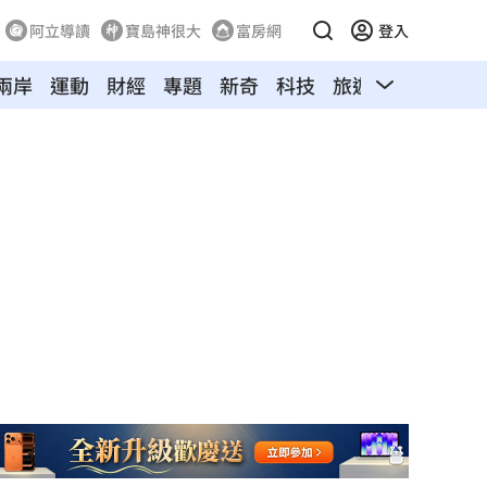
阿立導讀
寶島神很大
富房網
登入
兩岸
運動
財經
專題
新奇
科技
旅遊
汽車
寵物