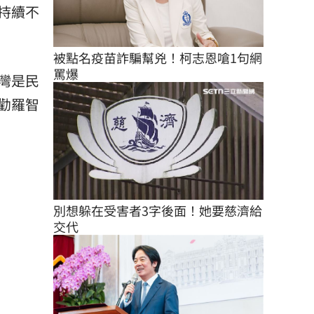
持續不
被點名疫苗詐騙幫兇！柯志恩嗆1句網
罵爆
灣是民
勸羅智
別想躲在受害者3字後面！她要慈濟給
交代