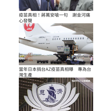
疫苗真相！蔣萬安嗆一句　謝金河痛
心發聲
當年日本捐台AZ疫苗真相曝　專為台
灣生產