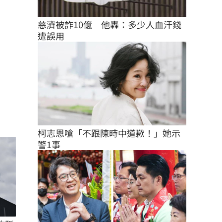
慈濟被詐10億　他轟：多少人血汗錢
遭誤用
柯志恩嗆「不跟陳時中道歉！」她示
警1事