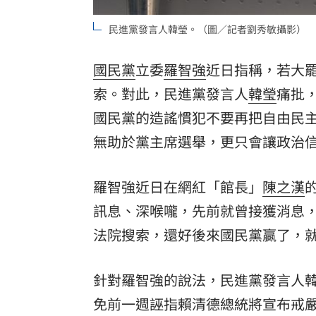
8國球員齊聚高雄 Formosa 7s掀足球
民進黨發言人韓瑩。（圖／記者劉秀敏攝影）
理想混蛋號召粉絲跨海追星吃美食！
18:
國民黨
立委
羅智強
近日指稱，若大罷
索。對此，民進黨發言人
韓瑩
痛批
國民黨的造謠慣犯不要再把自由民
無助於黨主席選舉，更只會讓政治
羅智強近日在網紅「館長」
陳之漢
訊息、深喉嚨，先前就曾接獲消息，
法院搜索，還好後來國民黨贏了，
針對羅智強的說法，民進黨發言人韓
免前一週誣指賴清德總統將宣布戒