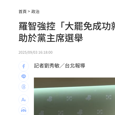
崔立于高雄開唱 台下讓他氣噗噗：隨
首頁
政治
兄弟打線突破後勁 黃韋盛3打點率隊2
羅智強控「大罷免成功
龍藏經7折仍要131.6萬 他原價現金秒
助於黨主席選舉
99歲婆婆「月花35萬」！66歲媳無法退
外野僅是短暫快樂 餅總曝張皓崴終極
2025/09/03 16:18:00
想靠正二翻本？ 達人教戰槓反ETF心法
記者劉秀敏／台北報導
男同事追求不成跟騷偷拍 女師控校方
演習硬上路還無照！鳳山女慘收10萬單
一軍不是來跑龍套 餅總對新人不手下
靠2根鐵軌橫掃AI鏈 川湖財報衝上萬金