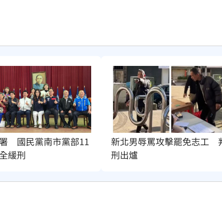
署　國民黨南市黨部11
新北男辱罵攻擊罷免志工　
全緩刑
刑出爐