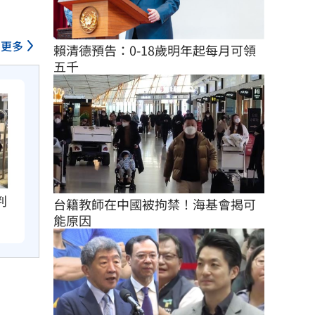
更多
賴清德預告：0-18歲明年起每月可領
五千
判
台籍教師在中國被拘禁！海基會揭可
能原因