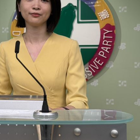
火球
18:57
嗨翻
18:53
海警
18:52
准辭
18:52
成形
12:00
」氣
12:00
場！
10:30