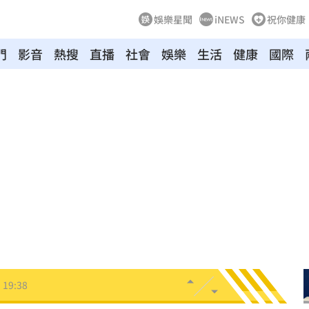
娛樂星聞
iNEWS
祝你健康
門
影音
熱搜
直播
社會
娛樂
生活
健康
國際
療
20:11
聲」
20:06
誰？
20:05
贖金
20:02
節
19:42
19:38