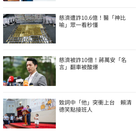
慈濟遭詐10.6億！醫「神比
喻」眾一看秒懂
慈濟被詐10億！蔣萬安「名
言」翻車被酸爆
致詞中「他」突衝上台　賴清
德笑點接班人