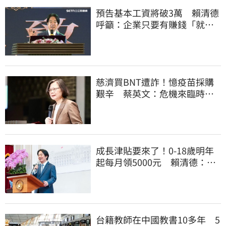
預告基本工資將破3萬 賴清德
呼籲：企業只要有賺錢「就該
幫員工加薪」
慈濟買BNT遭詐！憶疫苗採購
艱辛 蔡英文：危機來臨時務
必相信專業
成長津貼要來了！0-18歲明年
起每月領5000元 賴清德：此
時不生更待何時
台籍教師在中國教書10多年 5