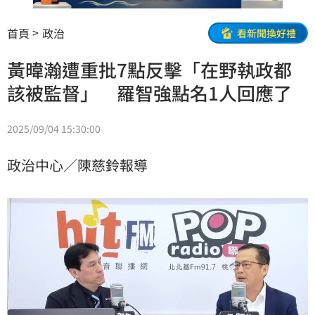
首頁
政治
看新聞換好禮
黃暐瀚遭重批7點反擊「在野執政都
該被監督」 羅智強點名1人回應了
2025/09/04 15:30:00
政治中心／陳慈鈴報導