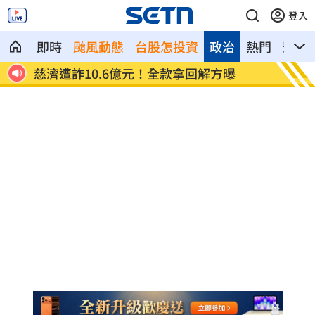
登入
即時
颱風動態
台股怎投資
政治
熱門
影音
慈濟遭詐10.6億元！全款拿回解方曝
稱龍蝦