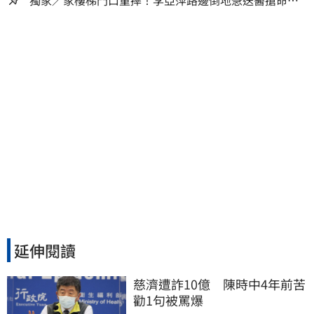
獨家／家樓梯門口重摔！李亞萍路邊倒地急送醫搶命
「最新傷況」曝
延伸閱讀
慈濟遭詐10億　陳時中4年前苦
勸1句被罵爆