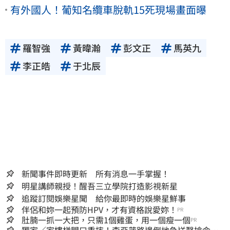
有外國人！葡知名纜車脫軌15死現場畫面曝
羅智強
黃暐瀚
彭文正
馬英九
李正皓
于北辰
新聞事件即時更新 所有消息一手掌握！
明星講師親授！醒吾三立學院打造影視新星
追蹤訂閱娛樂星聞 給你最即時的娛樂星鮮事
伴侶和妳一起預防HPV，才有資格說愛妳！
PR
肚腩一抓一大把，只需1個雞蛋，用一個瘦一個
PR