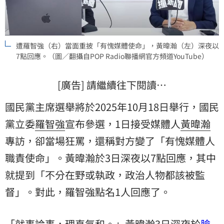
遭羅智強（右）當面重披「有愧媒體使命」，黃暐瀚（左）深夜以
7點回應。（圖／翻攝自POP Radio聯播網官方頻道YouTube）
[廣告] 請繼續往下閱讀…
國民黨主席選舉將於2025年10月18日舉行，國民
黨立委
羅智強
宣布參選，1日接受媒體人
黃暐瀚
專訪，卻當場狂罵，還稱對方變了「有愧媒體人
職責使命」。黃暐瀚於3日深夜以7點回應，其中
就提到「不分在野或執政，政治人物都該被監
督」。對此，羅智強點名1人回應了。
「就事論事，理直氣和。」黃暐瀚3日深夜於
臉