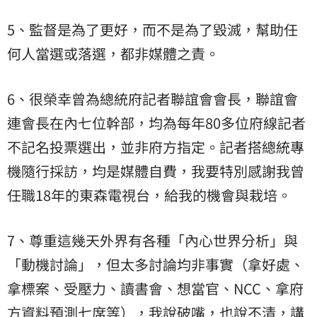
5、監督是為了更好，而不是為了毀滅，幫助任
何人當選或落選，都非媒體之責。
6、很榮幸曾為總統府記者聯誼會會長，聯誼會
連會長在內七位幹部，均為每年80多位府線記者
不記名投票選出，並非府方指定。記者搭總統專
機隨行採訪，均是媒體自費，我要特別感謝我曾
任職18年的東森電視台，給我的機會與栽培。
7、尊重這幾天外界有各種「內心世界分析」與
「動機討論」，但太多討論均非事實（拿好處、
拿標案、受壓力、讀書會、想當官、NCC、拿府
方資料預測七席等），我說破嘴，也說不清，講