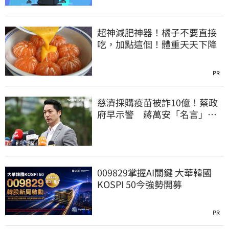
超神減肥神器！橘子不要直接
吃，加點這個！體重天天下降
PR
慈濟採購疫苗被詐10億！蔡政
府早示警 蔣萬安「名言」翻
車被酸爆
009829掌握AI關鍵 大華韓國
KOSPI 50今強勢開募
PR