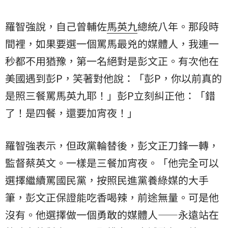
羅智強說，自己曾輔佐
馬英九
總統八年。那段時
間裡，如果要選一個罵馬最兇的媒體人，我連一
秒都不用猶豫，第一名絕對是彭文正。有次他在
美國遇到彭P，笑著對他說：「彭P，你以前真的
是照三餐罵馬英九耶！」彭P立刻糾正他：「錯
了！是四餐，還要加宵夜！」
羅智強表示，但政黨輪替後，彭文正刀鋒一轉，
監督蔡英文。一樣是三餐加宵夜。「他完全可以
選擇繼續罵國民黨，按照民進黨養綠媒的大手
筆，彭文正保證能吃香喝辣，前途無量。可是他
沒有。他選擇做一個勇敢的媒體人——永遠站在