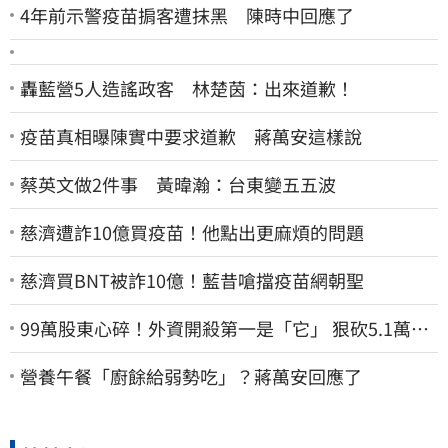
4年前示警疫苗掮客遭抹黑 陳時中回應了
轟藍營5人造謠政客 林楚茵：出來道歉！
疫苗真相曝陳實中要求道歉 蔣萬安這樣說
蔡英文做2件事 黃暐瀚：台東變五五波
慈濟遭詐10億買疫苗！他點出更麻煩的問題
慈濟買BNT被詐10億！藍昔嗆擋疫苗網朝聖
99萬股東心碎！外資開殺第一是「它」 狠砍5.1萬張
股價重挫近5%
營養午餐「廚餘給弱勢吃」？蔣萬安回應了