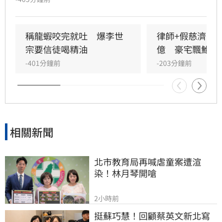
明，表示待法院判決有罪後，將依法請求發還犯
罪所得並保留民事求償權。此舉遭外界質疑慈濟
內部審核機制疏漏，更有法界人士認為聲明內容
稱龍蝦咬完就吐　爆李世
律師+假慈濟青年
顯得被動且不尋常。
宗要信徒喝精油
億　豪宅飄鮑魚
-401分鐘前
-203分鐘前
相關新聞
北市教育局再喊虐童案遭渲
染！林月琴開嗆
2小時前
挺蘇巧慧！回顧蔡英文新北寫