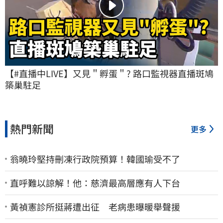
【#直播中LIVE】又見＂孵蛋＂? 路口監視器直播斑鳩
築巢駐足
熱門新聞
更多
翁曉玲堅持刪凍行政院預算！韓國瑜受不了
直呼難以諒解！他：慈濟最高層應有人下台
黃禎憲診所挺蔣遭出征 老病患曝暖舉聲援