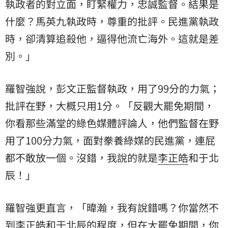
執政者的對立面，盯緊權力，忠誠監督。結果是
什麼？馬英九執政時，尊重的批評。民進黨執政
時，卻清算追殺他，逼得他流亡海外。這就是差
別。」
羅智強說，彭文正監督執政，用了99分的力氣；
批評在野，大概只用1分。「反觀大罷免期間，
你看那些滿堂的綠色媒體評論人，他們監督在野
用了100分力氣，面對豢養綠媒的民進黨，連屁
都不敢放一個。沒錯，我說的就是
李正皓
和
于北
辰
！」
羅智強更直言，「暐瀚，我有說錯嗎？你當然不
到李正皓和于北辰的程度，但在大罷免期間，你