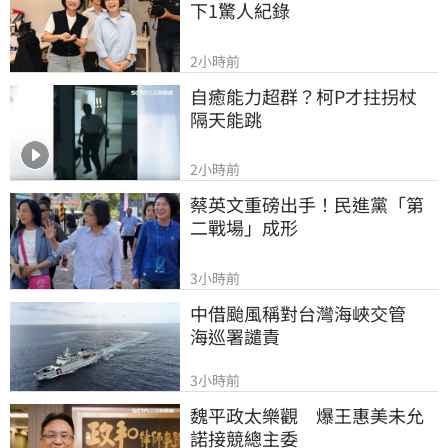
下1驚人紀錄
2小時前
自癒能力超群？柯P才拄拐杖　
隔天能跳
2小時前
蔡英文重磅出手！民進黨「第
二戰場」成形
3小時前
中借颱風稱對台灣海峽交管　
海巡署譴責
3小時前
魏平政太樂觀　爆王惠美未允
諾接競總主委