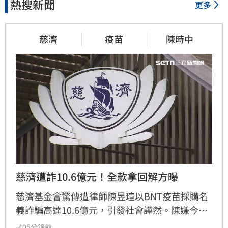
熱搜新聞
更多
慈濟
疫苗
陳時中
慈濟遭詐10.6億元！全款拿回解方曝
慈濟基金會驚傳遭律師陳昱瑄以BNT疫苗採購名
義詐騙高達10.6億元，引發社會譁然。陳嫌今年
5月已遭羈押，但慈濟直到起訴曝光才發表聲
-405分鐘前