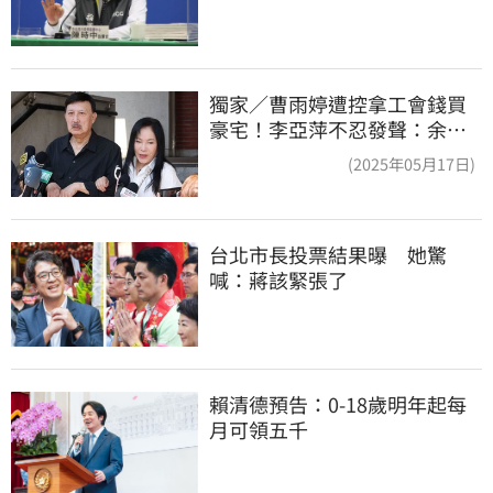
獨家／曹雨婷遭控拿工會錢買
豪宅！李亞萍不忍發聲：余天
管工會都貼錢
(2025年05月17日)
台北市長投票結果曝　她驚
喊：蔣該緊張了
賴清德預告：0-18歲明年起每
月可領五千