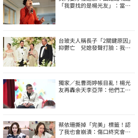
「我要找的是楊光友」：當時
太衝動
台玻夫人稱長子「2關鍵原因」
抑鬱亡 兒媳發聲打臉：我從
來不信⋯
獨家／批曹雨婷帳目亂！楊光
友再轟余天李亞萍：他們工會
跟演藝圈沒關
蔡依珊撕掉「完美」標籤！認
了我也會崩潰：傷口終究會癒