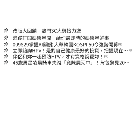
貼、重製、變更、散布，否則概由使用者自負
全責。
改版大回饋 熱門3C大獎接力送
追蹤訂閱娛樂星聞 給你最即時的娛樂星鮮事
009829掌握AI關鍵 大華韓國KOSPI 50今強勢開募
PR
立即諮詢HPV！是對自己健康最好的投資，把握現在不
PR
嫌晚！
伴侶和妳一起預防HPV，才有資格說愛妳！
PR
46歲男星凌晨騎車失蹤「竟陳屍河中」！背包驚見20kg
水泥塊 死因成謎