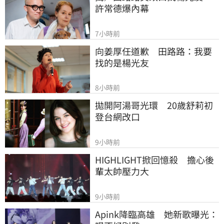
許常德爆內幕
7小時前
向姜厚任道歉　田路路：我要
找的是楊光友
8小時前
拋開阿湯哥光環　20歲舒莉初
登台網改口
9小時前
HIGHLIGHT掀回憶殺　擔心後
輩太帥壓力大
9小時前
Apink降臨高雄　她新歌曝光：