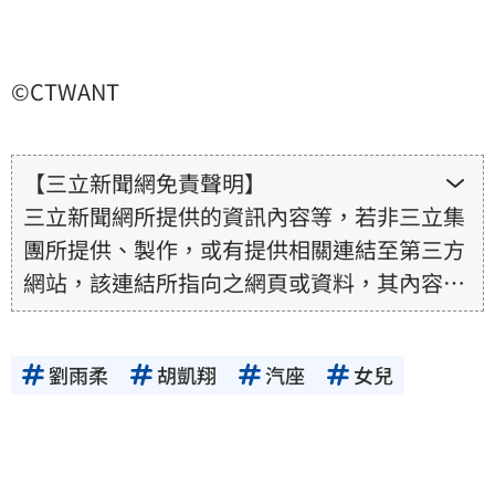
©CTWANT
【三立新聞網免責聲明】
三立新聞網所提供的資訊內容等，若非三立集
團所提供、製作，或有提供相關連結至第三方
網站，該連結所指向之網頁或資料，其內容均
為所連結網站提供，相關權利均為該網站、內
容提供者或合法權利人所有，三立集團不擔保
劉雨柔
胡凱翔
汽座
女兒
其真實性、正確性、即時性、完整性或合法
性。三立新聞網所提供的資訊內容，若其著作
權不屬於三立集團所有，使用者未取得內容提
供者（著作權人）許可之前，亦不得擅自轉