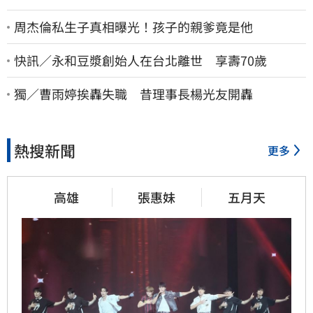
周杰倫私生子真相曝光！孩子的親爹竟是他
快訊／永和豆漿創始人在台北離世 享壽70歲
獨／曹雨婷挨轟失職 昔理事長楊光友開轟
熱搜新聞
更多
高雄
張惠妹
五月天