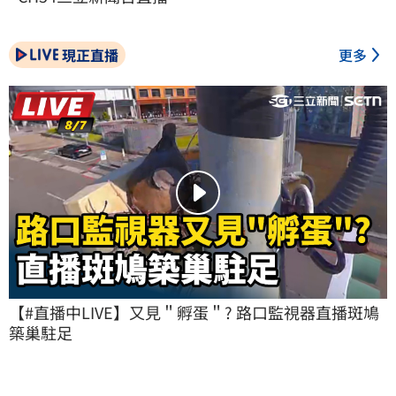
現正直播
更多
【#直播中LIVE】又見＂孵蛋＂? 路口監視器直播斑鳩
築巢駐足