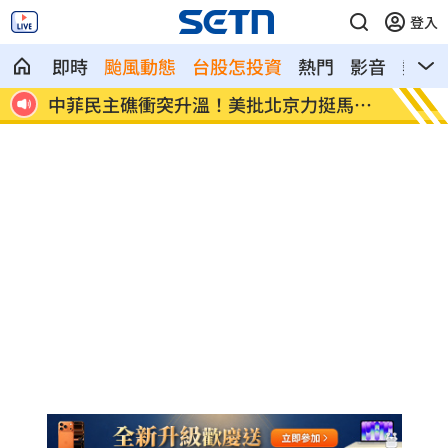
登入
即時
颱風動態
台股怎投資
熱門
影音
熱搜
領域！
中菲民主礁衝突升溫！美批北京力挺馬尼
徐巧芯
拉