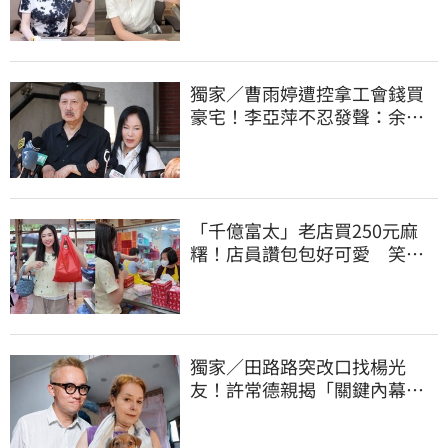
合
獨家／曹雨婷遭控拿工會錢買
豪宅！李亞萍不忍發聲：余天
管工會都貼錢
「千億富太」老店買250元麻
糬！店員讚包包好可愛 笑
回：我自己做的
獨家／田路路突改口找楊光
友！許常德親揭「關鍵內幕」
再轟曹雨婷