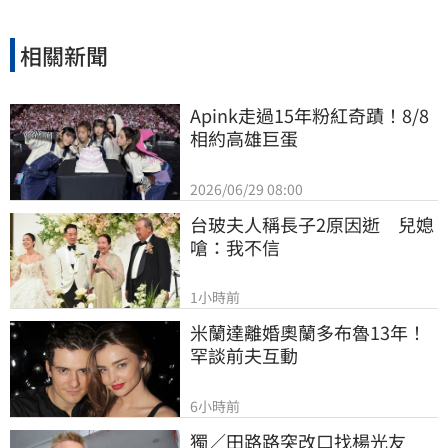
相關新聞
Apink走過15年粉紅奇蹟！8/8
相約高雄巨蛋
2026/06/29 08:00
台玻夫人稱長子2原因逝　兒媳
嗆：我不信
1小時前
米蘭達離婚奧蘭多布魯13年！
罕談前夫互動
6小時前
獨／田路路突改口找楊光友　