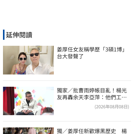
延伸閱讀
姜厚任女友稱學歷「3碩1博」 
台大發聲了
獨家／批曹雨婷帳目亂！楊光
友再轟余天李亞萍：他們工會
跟演藝圈沒關
(2026年08月08日)
獨／姜厚任新歡爆黑歷史　楊