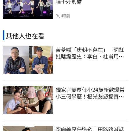
唱不好別發
9小時前
其他人也在看
苦苓喊「唐朝不存在」 網紅
批瞎編歷史：李白、杜甫用鮮
卑文寫詩？
獨家／姜厚任小24歲新歡爆當
小三假學歷！楊光友怒揭真實
內幕：我祝福
突向姜厚任道歉！田路路喊話