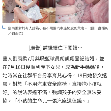
劉雨柔對於有人認為小孩不需要汽車座椅感到荒唐。（圖／翻攝IG
／劉雨柔）
[廣告] 請繼續往下閱讀…
藝人
劉雨柔
7月與職籃球員
胡凱翔
登記結婚，並
在7月16日後順利產下
女兒
，成為新手媽媽後，
她時常在社群平台分享育兒心得。18日她發文透
露，對於「不用汽車安全座椅、直接抱小孩就
好」的說法表達不滿，強調孩子的安全無法妥
協，「小孩的生命比一張
汽座
還值錢。」