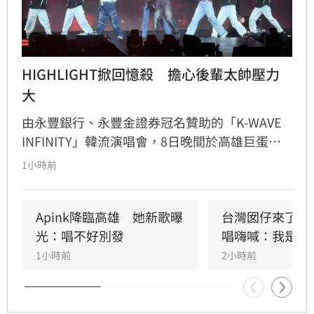
HIGHLIGHT掀回憶殺　擔心後輩太帥壓力
大
由永豐銀行、永豐金證券冠名贊助的「K-WAVE 
INFINITY」韓流演唱會，8日晚間於高雄巨蛋熱
力開唱，集結NEWBEAT、FLARE U、CRAVITY、
1小時前
Apink及HIGHLIGHT五組人氣韓星，從新生代團
體到韓流經典代表接力登台，滿場粉絲高舉手燈
熱情應援，尖叫與歡呼聲一路未停，最後由
Apink降臨高雄　她新歌曝
台灣囡仔來了　
HIGHLIGHT壓軸接管舞台，將現場氣氛推向最高
光：唱不好別發
唱嗨喊：我是誰
潮。
1小時前
2小時前