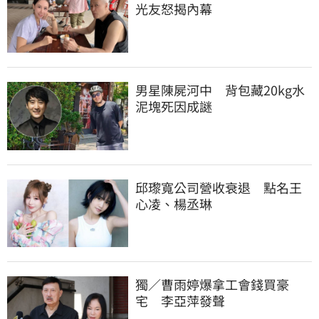
光友怒揭內幕
男星陳屍河中　背包藏20kg水
泥塊死因成謎
邱瓈寬公司營收衰退　點名王
心凌、楊丞琳
獨／曹雨婷爆拿工會錢買豪
宅　李亞萍發聲