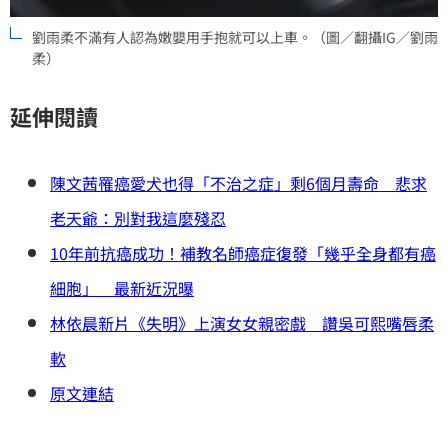
劉雨柔不滿有人認為嫩嬰用手抱就可以上車。（圖／翻攝IG／劉雨
柔）
延伸閱讀
陳文茜罹癌愛犬也得「不治之症」剩6個月壽命 悲求
老天爺：別對我這麼殘忍
10年前抗癌成功！補教名師癌症復發「幾乎全身都有癌
細胞」 最新近況曝
林依晨新片《失明》上演女女親密戲 讚吳可熙嘴唇柔
軟
原文連結