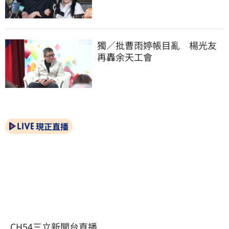
獨／批曹雨婷帳目亂　楊光友
再轟余天工會
現正直播
CH54三立新聞台直播