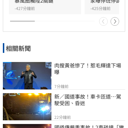
德榮與林得恩示警，隨颱風北轉與移動路徑變
暴風圈觸陸2關鍵
家曝停班停課機
化，北部與中南部需嚴防劇烈天氣，東半部則有
-427分鐘前
-425分鐘前
極端高溫風險。隨後轉為西南風影響，下週一至
週三西南部仍有局部大雨，請民眾持續關注最新
氣象資訊，提前做好防颱準備以保安全。
相關新聞
肉搜黃爸慘了！惹毛輝達下場
曝
7分鐘前
新／國道事故！車卡匝道…駕
駛受困、昏迷
22分鐘前
國道傳嚴重事故！2車碰撞「撇