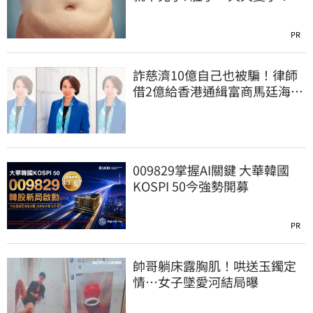
PR
詐慈濟10億自己也被騙！律師
借2億給香港通緝富商馬廷海建
台北天空塔
009829掌握AI關鍵 大華韓國
KOSPI 50今強勢開募
PR
帥哥躺床露胸肌！哄送玉鐲定
情…女子墜愛河結局曝