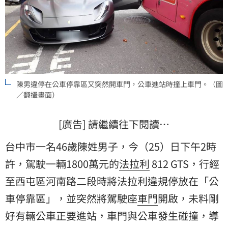
陳男違停在公車停靠區又突然開車門，公車進站時撞上車門。（圖
／翻攝畫面）
[廣告] 請繼續往下閱讀…
台中市一名46歲陳姓男子，今（25）日下午2時
許，駕駛一輛1800萬元的
法拉利
812 GTS，行經
至西屯區河南路二段時將法拉利違規停放在「
公
車
停靠區」，並突然將駕駛座
車門
開啟，未料剛
好有輛公車正要進站，車門與公車發生碰撞，導