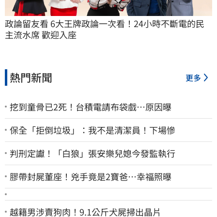
政論留友看 6大王牌政論一次看！24小時不斷電的民
主流水席 歡迎入座
熱門新聞
更多
挖到童骨已2死！台積電請布袋戲…原因曝
保全「拒倒垃圾」：我不是清潔員！下場慘
判刑定讞！「白狼」張安樂兒媳今發監執行
膠帶封屍董座！兇手竟是2寶爸…幸福照曝
越籍男涉賣狗肉！9.1公斤犬屍掃出晶片