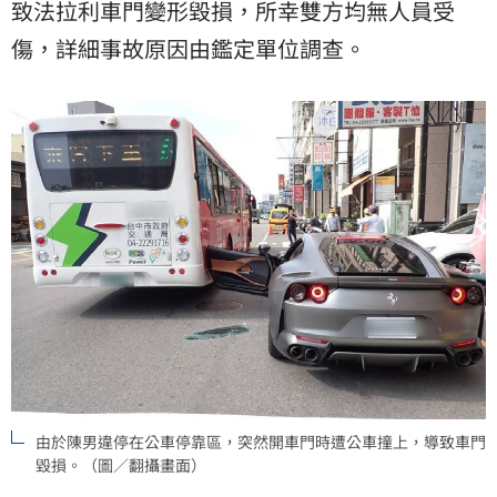
致法拉利車門變形毀損，所幸雙方均無人員受
傷，詳細事故原因由鑑定單位調查。
由於陳男違停在公車停靠區，突然開車門時遭公車撞上，導致車門
毀損。（圖／翻攝畫面）