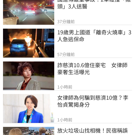
頭」3人送醫
37分鐘前
19歲男上國道「離奇火燒車」3
人急逃保命
57分鐘前
詐慈濟10.6億住豪宅　女律師
豪奢生活曝光
1小時前
女律師為何騙到慈濟10億？李
怡貞驚揭身分
1小時前
放火垃圾山找相機！民宿稱誤