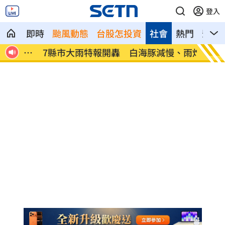
登入
即時
颱風動態
台股怎投資
社會
熱門
影音
、昏
7縣市大雨特報開轟 白海豚減慢、雨炸3
國道傳
天
醫