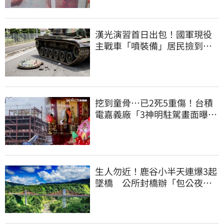
漢光演習首日出包！國軍現役
主戰車「噴裝備」居民撿到零
件…軍方說話了
挖到童骨…已2死5重傷！台積
電嘉義廠「3神明駐駕畫面曝
光」
生人勿近！鹿谷小半天連爆3起
墜橋 公所封橋辦「包公夜
審」替亡魂伸冤