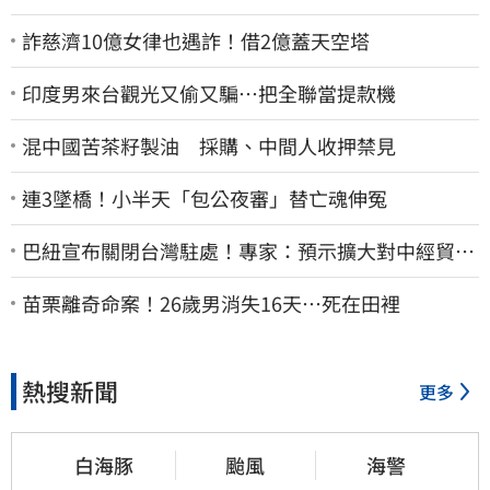
詐慈濟10億女律也遇詐！借2億蓋天空塔
印度男來台觀光又偷又騙…把全聯當提款機
混中國苦茶籽製油 採購、中間人收押禁見
連3墜橋！小半天「包公夜審」替亡魂伸冤
巴紐宣布關閉台灣駐處！專家：預示擴大對中經貿合
作
苗栗離奇命案！26歲男消失16天…死在田裡
熱搜新聞
更多
白海豚
颱風
海警