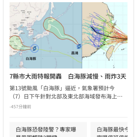
7縣市大雨特報開轟　白海豚減慢、雨炸3天
第13號颱風「白海豚」逼近，氣象署預計今
（7）日下午針對北部及東北部海域發布海上警
報。受外圍環流影響，明（8）日起至10日上半
-457分鐘前
天為影響最劇烈時段，北部及中南部山區恐出現
豪雨等級以上降雨。氣象專家提醒，8日傍晚暴
風圈將觸及警戒線，各地風浪明顯增強。專家吳
白海豚恐發陸警？專家曝
白海豚最快今發