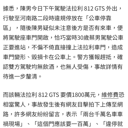
據悉，陳男今日下午駕駛法拉利 812 GTS 外出，
行駛至河南路二段時違規停放在「公車停靠
區」，隨後陳男疑似未注意後方是否有來車，便
將駕駛座車門開啟，恰巧當時30歲蔡男駕駛公車
正要進站，不偏不倚直接撞上法拉利車門，造成
車門變形、毀損卡在公車上。警方獲報趕抵，確
認雙方駕駛均無飲酒，也無人受傷，事故詳情有
待進一步釐清。
而該輛法拉利 812 GTS 要價1800萬元，
維修費
恐
相當驚人，事故發生後有網友目擊拍下上傳至網
路，許多網友紛紛留言，表示「兩台千萬名車車
禍現場」、「這個門應該要一百萬」、「違停就