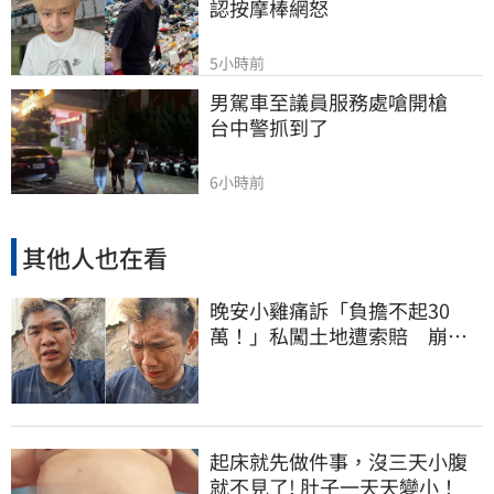
認按摩棒網怒
5小時前
男駕車至議員服務處嗆開槍　
台中警抓到了
6小時前
其他人也在看
晚安小雞痛訴「負擔不起30
萬！」私闖土地遭索賠 崩
潰：不接受漫天要價
起床就先做件事，沒三天小腹
就不見了! 肚子一天天變小！