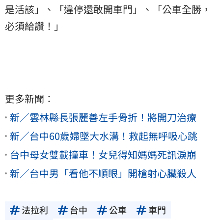
是活該」、「違停還敢開車門」、「公車全勝，
必須給讚！」
更多新聞：
新／雲林縣長張麗善左手骨折！將開刀治療
新／台中60歲婦墜大水溝！救起無呼吸心跳
台中母女雙載撞車！女兒得知媽媽死訊淚崩
新／台中男「看他不順眼」開槍射心臟殺人
法拉利
台中
公車
車門