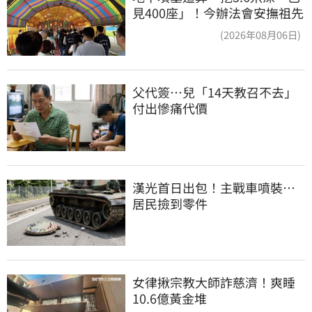
見400座」！今辦法會安撫祖先
(2026年08月06日)
父代簽…兒「14天教召不去」
付出慘痛代價
漢光首日出包！主戰車噴裝…
居民撿到零件
女律揪宗教大師詐慈濟！爽睡
10.6億黃金堆