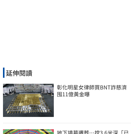
延伸閱讀
彰化明星女律師買BNT詐慈濟 
囤11億黃金曝
地下墳墓遷葬…挖3.6米深「已