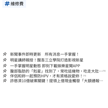
維修費
新聞事件即時更新 所有消息一手掌握！
明星講師親授！醒吾三立學院打造影視新星
一手掌握明星動態 即刻下載娛樂星聞APP
腹部脂肪的「剋星」找到了，常吃這幾物，吃走大肚
PR
囊，瘦出小蠻腰
伴侶和妳一起預防HPV，才有資格說愛妳！
PR
詐慈濟10億破案關鍵！提領上億現金觸發「大額通報」
神鬼律師遭擊落內幕