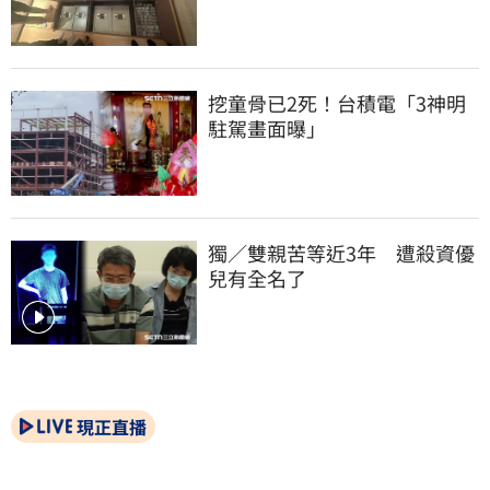
挖童骨已2死！台積電「3神明
駐駕畫面曝」
獨／雙親苦等近3年　遭殺資優
兒有全名了
現正直播