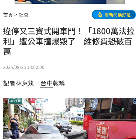
首頁
社會
看新聞換好禮
違停又三寶式開車門！「1800萬法拉
利」遭公車撞爆毀了 維修費恐破百
萬
2025/09/25 18:02:00
記者林意筑／
台中
報導