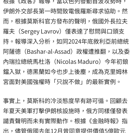
根據《政客》報導，當以色列發動首波攻勢時，
伊朗外交部長第一時間致電俄羅斯尋求協助。然
而，根據莫斯科官方發布的聲明，俄國外長拉夫
羅夫（Sergey Lavrov）僅表達了慰問與口頭支
持。報導深入分析，如同2024年底敘利亞前總統
阿薩德（Bashar-al-Assad）政權遭推翻，以及委
內瑞拉總統馬杜洛（Nicolas Maduro）今年初鋃
鐺入獄，德黑蘭如今也步上後塵，成為克里姆林
宮面對美國強權時「只說不做」的最新實例。
事實上，莫斯科的冷淡態度早有跡可循。回顧去
年夏天美軍打擊伊朗核設施時，俄方同樣僅發表
譴責聲明而未有實際動作。根據《金融時報》指
出，儘管俄國去年12月曾同意提供價值5億歐元