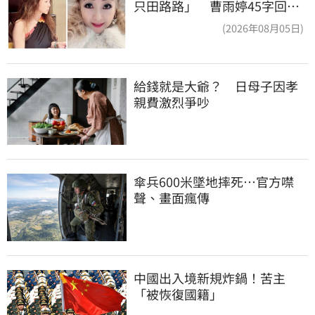
只田路路」 曹雨婷45字回應
了
(2026年08月05日)
給錢就是大爺？　日母子因孝
親費激烈爭吵
傘兵600米墜地摔死…官方噤
聲、畫面瘋傳
中國出入境新規炸鍋！苦主
「被恢復國籍」