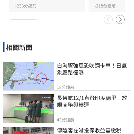
紛紛質疑其操作邏輯。面對排山倒海的酸言酸
-233分鐘前
-218分鐘前
語，品牌最終被迫限制留言權限以止血。此事件
再度凸顯政治敏感議題對品牌經營的巨大風險，
引發各界高度關注。
相關新聞
白海豚強風恐吹翻卡車！日氣
象廳路徑曝
18分鐘前
長榮航12/1直飛印度德里　放
眼商務與轉運
43分鐘前
傳陸客在港投保收益需繳稅 　