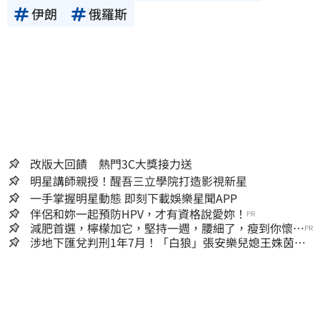
伊朗
俄羅斯
改版大回饋 熱門3C大獎接力送
明星講師親授！醒吾三立學院打造影視新星
一手掌握明星動態 即刻下載娛樂星聞APP
伴侶和妳一起預防HPV，才有資格說愛妳！
PR
減肥首選，檸檬加它，堅持一週，腰細了，瘦到你懷疑
PR
人生
涉地下匯兌判刑1年7月！「白狼」張安樂兒媳王姝茵北
檢報到、今發監執行