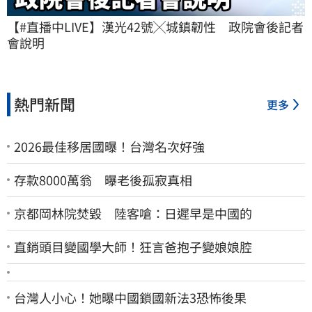
【#直播中LIVE】漢光42號╳城鎮韌性　政院會後記者
會說明
熱門新聞
更多
2026最佳移居國曝！台灣名次好強
存款8000萬翁 曝老後孤寂真相
京都岡林院焚毀 陸客嗆：日遲早是中國的
直銷頭目變國學大師！狂言爸抱子變娘娘腔
台灣人小心！她曝中國鎖國新法3恐怖後果