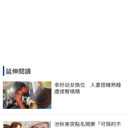
延伸閱讀
幸好幼女換位　人妻搭機熟睡
遭揉臀噴精
池秋美突點名開撕「可憐的不