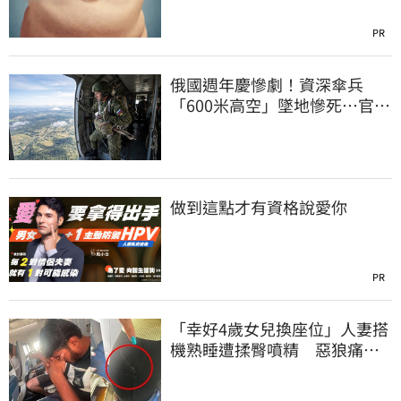
PR
俄國週年慶慘劇！資深傘兵
「600米高空」墜地慘死…官方
噤聲、畫面瘋傳
做到這點才有資格說愛你
PR
「幸好4歲女兒換座位」人妻搭
機熟睡遭揉臀噴精 惡狼痛哭
下跪磕頭求饒