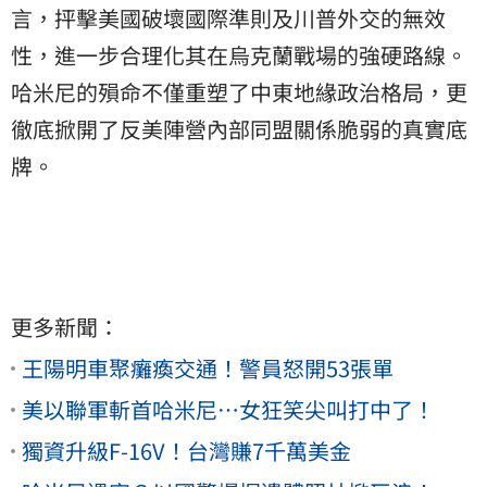
言，抨擊美國破壞國際準則及川普外交的無效
性，進一步合理化其在烏克蘭戰場的強硬路線。
哈米尼的殞命不僅重塑了中東地緣政治格局，更
徹底掀開了反美陣營內部同盟關係脆弱的真實底
牌。
更多新聞：
王陽明車聚癱瘓交通！警員怒開53張單
美以聯軍斬首哈米尼…女狂笑尖叫打中了！
獨資升級F-16V！台灣賺7千萬美金