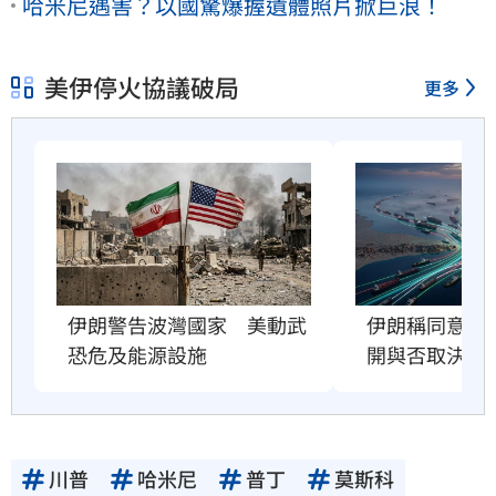
哈米尼遇害？以國驚爆握遺體照片掀巨浪！
美伊停火協議破局
更多
伊朗警告波灣國家　美動武
伊朗稱同意荷
恐危及能源設施
開與否取決美
川普
哈米尼
普丁
莫斯科