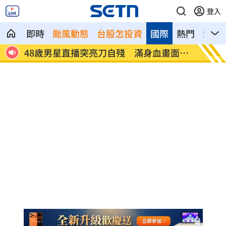
登入
即時
颱風動態
台股怎投資
國際
熱門
影音
48歲男星直播突亮刀自殘 滿身血畫面瘋
酒駕4次全
傳
獄