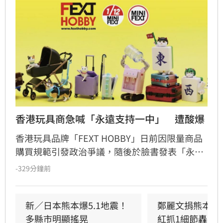
香港玩具商急喊「永遠支持一中」　遭酸爆
香港玩具品牌「FEXT HOBBY」日前因限量商品
購買規範引發政治爭議，隨後於臉書發表「永遠
支持一個中國原則」聲明企圖滅火，卻反遭香港
-329分鐘前
網友群起嘲諷，演變成嚴重公關災難。起因是官
方曾公告不接受台灣、中國及日本訂單，遭小粉
紅撻伐將台灣與中國並列。儘管品牌緊急修改銷
新／日本熊本爆5.1地震！
鄭麗文捐熊本10
售區域並發布效忠聲明，但輿論仍不買單，網友
多縣市明顯搖晃
紅抓1細節轟辱