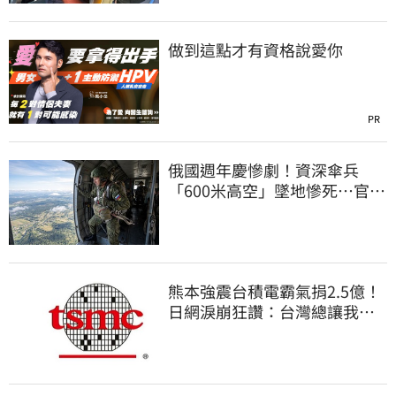
做到這點才有資格說愛你
PR
俄國週年慶慘劇！資深傘兵
「600米高空」墜地慘死…官方
噤聲、畫面瘋傳
熊本強震台積電霸氣捐2.5億！
日網淚崩狂讚：台灣總讓我們
感動