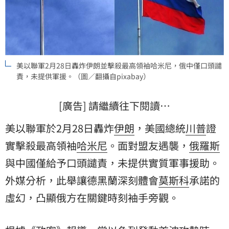
美以聯軍2月28日轟炸伊朗並擊殺最高領袖哈米尼，俄中僅口頭譴
責，未提供軍援。（圖／翻攝自pixabay）
[廣告] 請繼續往下閱讀…
美以聯軍於2月28日轟炸
伊朗
，美國總統
川普
證
實擊殺最高領袖
哈米尼
。面對盟友遇襲，
俄羅斯
與中國僅給予口頭譴責，未提供實質軍事援助。
外媒分析，此舉讓德黑蘭深刻體會
莫斯科
承諾的
虛幻，凸顯俄方在關鍵時刻袖手旁觀。