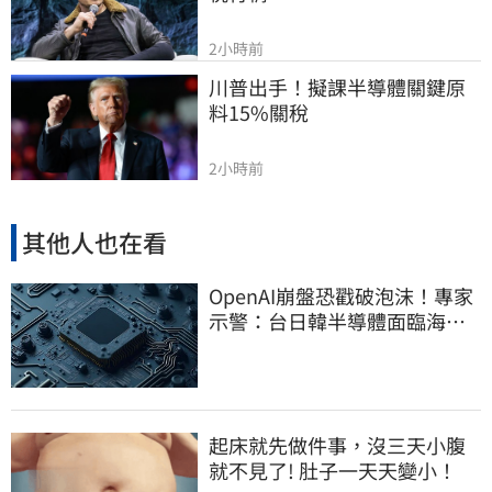
2小時前
川普出手！擬課半導體關鍵原
料15%關稅
2小時前
其他人也在看
OpenAI崩盤恐戳破泡沫！專家
示警：台日韓半導體面臨海嘯
衝擊
起床就先做件事，沒三天小腹
就不見了! 肚子一天天變小！