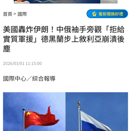
首頁
國際
看新聞換好禮
美國轟炸伊朗！中俄袖手旁觀「拒給
實質軍援」德黑蘭步上敘利亞崩潰後
塵
2026/03/01 11:15:00
國際中心／綜合報導