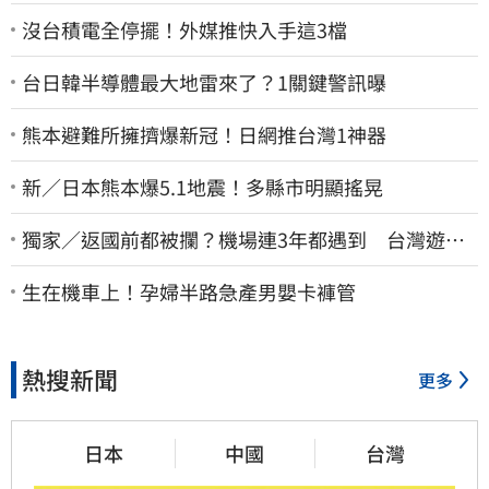
沒台積電全停擺！外媒推快入手這3檔
台日韓半導體最大地雷來了？1關鍵警訊曝
熊本避難所擁擠爆新冠！日網推台灣1神器
新／日本熊本爆5.1地震！多縣市明顯搖晃
獨家／返國前都被攔？機場連3年都遇到 台灣遊
客：難怪日本觀光這麼強
生在機車上！孕婦半路急產男嬰卡褲管
熱搜新聞
更多
日本
中國
台灣