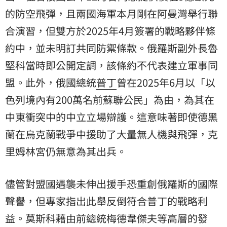
的防空飛彈，且兩國海軍本月剛在阿曼灣舉行聯
合演習，但雙方於2025年4月簽署的戰略夥伴條
約中，並未明訂共同防禦條款。俄羅斯副外長魯
堅科當時即公開定調，該條約不代表建立軍事同
盟。此外，俄國總統
普丁
曾在2025年6月以「以
色列境內有200萬名前蘇聯公民」為由，為其在
中東衝突中的中立立場辯護。這意味著即使德黑
蘭在烏克蘭戰爭中援助了大量無人機與飛彈，克
里姆林宮仍無意為其出兵。
儘管對盟國遇襲未伸出援手恐重創俄羅斯的國際
聲譽，但專家指出此舉反倒符合普丁的戰略利
益。莫斯科藉由前總統梅德韋傑夫等高層的發