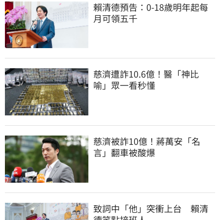
賴清德預告：0-18歲明年起每
月可領五千
慈濟遭詐10.6億！醫「神比
喻」眾一看秒懂
慈濟被詐10億！蔣萬安「名
言」翻車被酸爆
致詞中「他」突衝上台　賴清
德笑點接班人