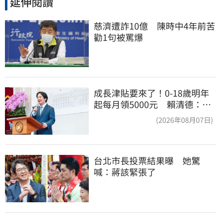
延伸閱讀
慈濟遭詐10億　陳時中4年前苦
勸1句被罵爆
成長津貼要來了！0-18歲明年
起每月領5000元 賴清德：此
時不生更待何時
(2026年08月07日)
台北市長投票結果曝　她驚
喊：蔣該緊張了