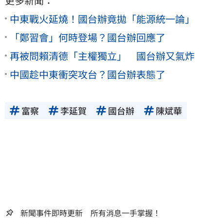
更多新聞：
中東戰火延燒！國台辦竟拋「能源統一論」
「鄭習會」何時登場？國台辦回應了
再被問賴清德「主權獨立」 國台辦又氣炸
中國趁中東衝突攻台？國台辦表態了
富察
李延賀
國台辦
陳斌華
新聞事件即時更新 所有消息一手掌握！