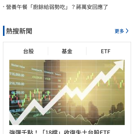
營養午餐「廚餘給弱勢吃」？蔣萬安回應了
熱搜新聞
更多
台股
基金
ETF
強彈千點！「18檔」收復失土台股ETF