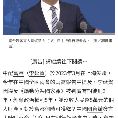
國台辦發言人陳斌華今（18）日主持例行記者會。（圖／翻攝畫
面）
[廣告] 請繼續往下閱讀…
中配
富察
（
李延賀
）於2023年3月在上海失聯，
今年在中國全國兩會的兩高報告中提及，李延賀
因違反《煽動分裂國家罪》被判處有期徒刑3
年，剝奪政治權利5年，並沒收人民幣5萬元的個
人財產。對於富察何時可獲釋？中國
國台辦
發言
人
陳斌華
今（18）日在例行記者會中回應，有關