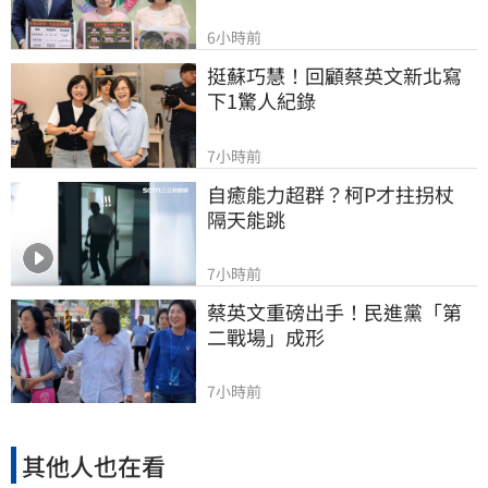
6小時前
挺蘇巧慧！回顧蔡英文新北寫
下1驚人紀錄
7小時前
自癒能力超群？柯P才拄拐杖　
隔天能跳
7小時前
蔡英文重磅出手！民進黨「第
二戰場」成形
7小時前
其他人也在看