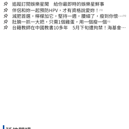
追蹤訂閱娛樂星聞 給你最即時的娛樂星鮮事
伴侶和妳一起預防HPV，才有資格說愛妳！
PR
減肥首選，檸檬加它，堅持一週，腰細了，瘦到你懷疑
PR
人生
肚腩一抓一大把，只需1個雞蛋，用一個瘦一個
PR
台籍教師在中國教書10多年 5月下旬遭拘禁！海基會揭
可能原因