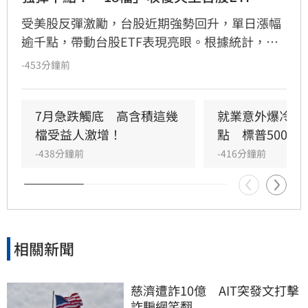
受美股反彈激勵，台股近期強勢回升，單日漲幅
逾千點，帶動台股ETF表現亮眼。根據統計，共
有18檔ETF率先收復7月股災失土並創下波段新
-453分鐘前
高，其中高股息與主動式ETF表現最為強勁。主
動凱基台灣（00407A）單週績效飆升達
19.13%，居市場之冠，主動野村臺灣優選與中信
7月急跌觸底　高含積這幾
就業意外爆冷！那
小資高價30漲幅亦突破18%。法人分析，儘管大
檔受益人激增！
點　標普500新
盤震盪，但透過靈活的選股策略與資金輪動，相
-438分鐘前
-416分鐘前
關標的展現出強大的抗跌追漲能力。展望後市，
分析師認為AI長線結構未變，台廠供應鏈動能依
然穩健，建議投資人採取分散佈局策略，適度控
管半導體產業集中度，並透過不配息ETF鎖定長
期成長，以穩健心態應對市場波動，追求時間帶
相關新聞
來的複利效益。
慈濟遭詐10億　AIT突發文打擊
詐騙網笑翻