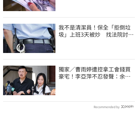
我不是清潔員！保全「拒倒垃
圾」上班3天被炒 找法院討公
道結果出爐
獨家／曹雨婷遭控拿工會錢買
豪宅！李亞萍不忍發聲：余天
管工會都貼錢
Recommended by