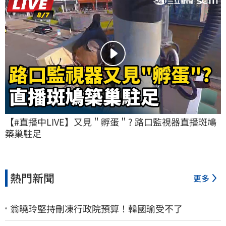
【#直播中LIVE】又見＂孵蛋＂? 路口監視器直播斑鳩
築巢駐足
熱門新聞
更多
翁曉玲堅持刪凍行政院預算！韓國瑜受不了