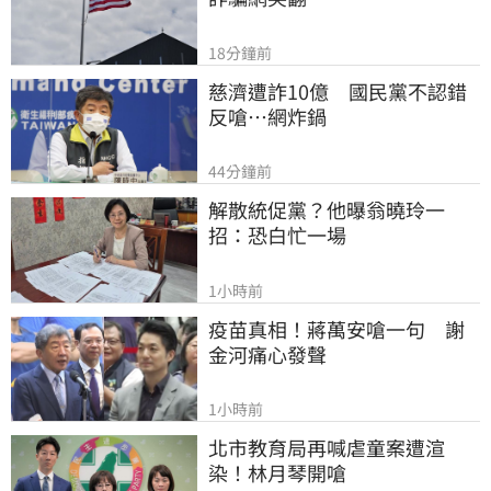
18分鐘前
慈濟遭詐10億　國民黨不認錯
反嗆⋯網炸鍋
44分鐘前
解散統促黨？他曝翁曉玲一
招：恐白忙一場
1小時前
疫苗真相！蔣萬安嗆一句　謝
金河痛心發聲
1小時前
北市教育局再喊虐童案遭渲
染！林月琴開嗆