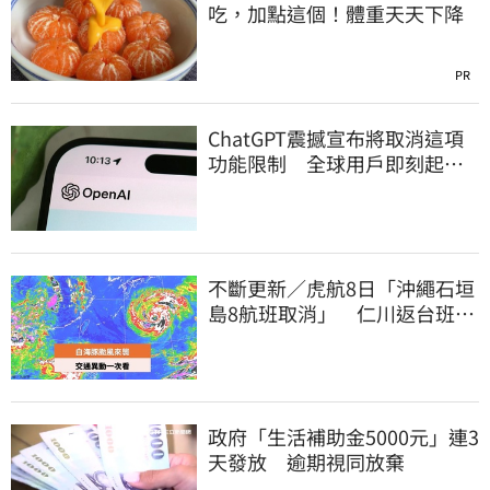
吃，加點這個！體重天天下降
PR
ChatGPT震撼宣布將取消這項
功能限制 全球用戶即刻起
「免費」用到飽
不斷更新／虎航8日「沖繩石垣
島8航班取消」 仁川返台班機
提前1天起飛
政府「生活補助金5000元」連3
天發放 逾期視同放棄