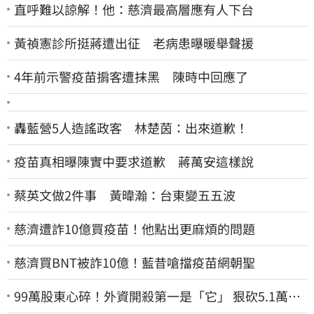
直呼難以諒解！他：慈濟最高層應有人下台
黃禎憲診所挺蔣遭出征 老病患曝暖舉聲援
4年前示警疫苗掮客遭抹黑 陳時中回應了
轟藍營5人造謠政客 林楚茵：出來道歉！
疫苗真相曝陳實中要求道歉 蔣萬安這樣說
蔡英文做2件事 黃暐瀚：台東變五五波
慈濟遭詐10億買疫苗！他點出更麻煩的問題
慈濟買BNT被詐10億！藍昔嗆擋疫苗網朝聖
99萬股東心碎！外資開殺第一是「它」 狠砍5.1萬張
股價重挫近5%