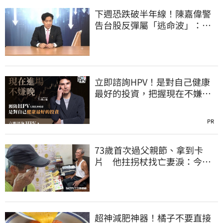
下週恐跌破半年線！陳嘉偉警
告台股反彈屬「逃命波」：空
頭大屠殺剛開始
立即諮詢HPV！是對自己健康
最好的投資，把握現在不嫌
晚！
PR
73歲首次過父親節、拿到卡
片 他拄拐杖找亡妻淚：今天
好多人來幫我慶祝
超神減肥神器！橘子不要直接