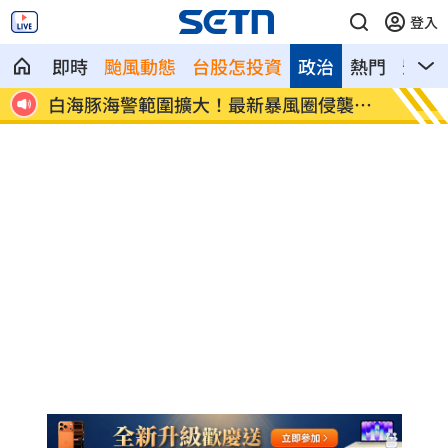
登入
即時
颱風動態
台股怎投資
政治
熱門
影音
激增！
白海豚海警範圍擴大！最新暴風圈侵襲率
慈濟遭
曝
鍋