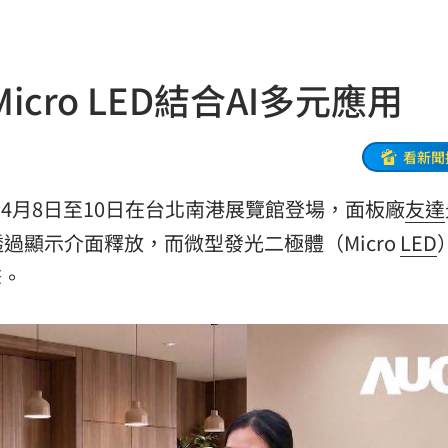
逃亡
12:24
曝光
12:23
ro LED結合AI多元應用
:23
發聲
12:20
看新聞
此人
12:19
將於4月8日至10日在台北南港展覽館登場，面板廠
友達
縣市
透過顯示介面釋放，而微型發光二極體（Micro
LED
12:18
擎。
反問
12:17
12:16
上路
12:16
曝
12:13