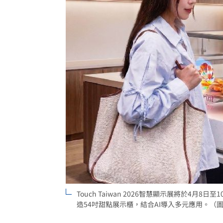
泰校園爆槍擊！釀2死20傷 學生槍手身
蘋果砍價失敗！長鑫存儲靠2底氣拒降價
掃把刺眼傷勢照曝光！女師恐失明要提
新北國王簽周儀翔 毛加恩盛讚頂尖對
台灣彩券開獎直播中
20:31
LIVE三立+24小時直播
15:27
三立iNEWS新聞台線上直播
18:00
商場戰國來臨 台中「頂奢大道」逐漸
「拍片人的多重宇宙」職涯論壇9/12登
Touch Taiwan 2026智慧顯示展將於4月
造54吋甜點展示櫃，結合AI導入多元應用。（
8國球員齊聚高雄 Formosa 7s掀足球