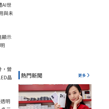
AI世
用與未
進顯示
透明
計，營
熱門新聞
更多
ED晶
D透明