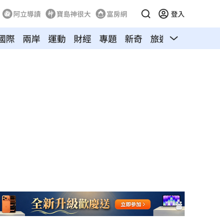
阿立導讀
寶島神很大
富房網
登入
國際
兩岸
運動
財經
專題
新奇
旅遊
汽車
寵物