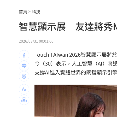
通緝犯拒檢狂飆街頭！撞斷平交道柵欄
首頁
科技
誰在回覆「幹嘛」？故宮南院小編身分
智慧顯示展 友達將秀Mic
中國攻台非解放軍？外媒點名2破口！
12
昔遭抹黑謀財害命終平反 陳時中感性
2026/03/31 00:01:00
姜厚任女友自曝3碩1博 網搜本名查無
Touch T
AI
wan 2026智慧顯示展
新／威加重罰300萬！問題苦茶油流向3
今（30）表示，
人工智慧
（AI）將
支撐AI進入實體世界的關鍵顯示引
毒油案延燒政院點名中市府 蔣萬安竟
肥大叔46歲驟逝！2年前曾逃過車禍死劫
酒測爆表！職軍「接近死亡狀態」照開
職場爸爸「5.5年沒加薪」！父親節調查