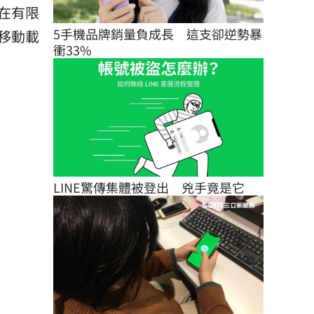
在有限
5手機品牌銷量負成長　這支卻逆勢暴
移動載
衝33%
LINE驚傳集體被登出　兇手竟是它