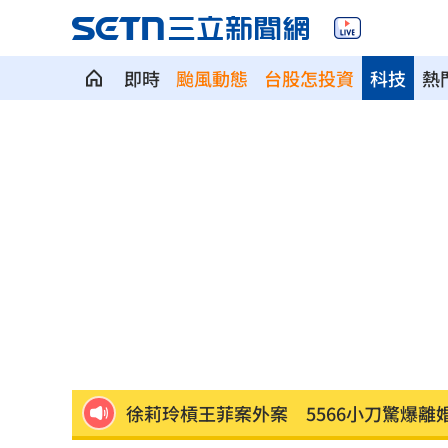
即時
颱風動態
台股怎投資
科技
熱
漢光42／淡水河道部署3道致命防禦阻絕
高希均教授90歲逝！「白吃午餐」秘密
今立秋「6生肖」恐衰爆！專家曝6招大
父親節旅遊被打亂！白海豚逼近2地區炸
肥大叔猝逝曾自嘲更生人！創年收破億
徐莉玲槓王菲案外案 5566小刀驚爆離