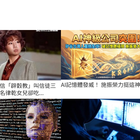
AI記憶體發威！ 施振榮力挺這
信「辟穀教」叫信徒三
名律乾女兒卻吃...