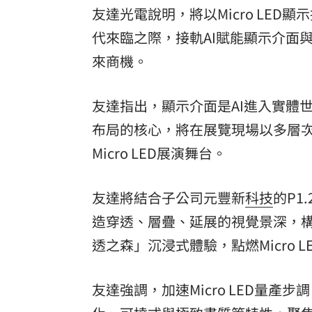
友達光電說明，將以Micro LE
理想混蛋號召粉絲跨海追星吃美食！
18:
代來臨之際，接軌AI賦能顯示介面
來商機。
友達指出，顯示介面是AI進入實體世
布局的核心，將在展覽現場以多層次透
Micro LED展演舞台。
友達將結合子公司元豐新
科技
的P1
造穿透、層疊、延展的視覺景深，構築
透之森」沉浸式體驗，點燃Micro
友達強調，加速Micro LED量產步