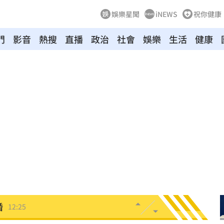
娛樂星聞
iNEWS
祝你健康
門
影音
熱搜
直播
政治
社會
娛樂
生活
健康
12:29
曝光
12:28
開運
12:28
雨
12:27
品牌
12:26
婚
12:25