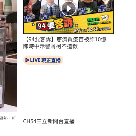
【94要客訴】慈濟買疫苗被詐10億！
陳時中示警蔣柯不道歉
現正直播
示優勢，打
CH54三立新聞台直播