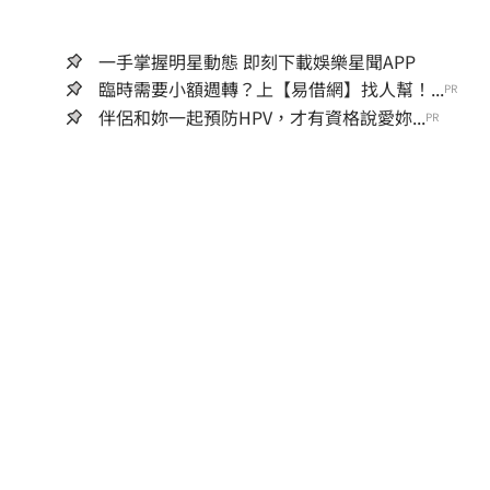
一手掌握明星動態 即刻下載娛樂星聞APP
臨時需要小額週轉？上【易借網】找人幫！...
PR
伴侶和妳一起預防HPV，才有資格說愛妳...
PR