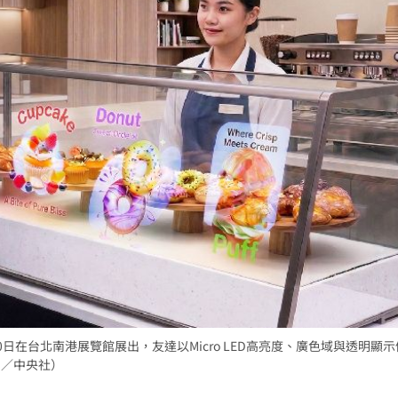
亡
12:11
12:10
告
12:10
抗性
12:08
成形
12:00
場！
8日至10日在台北南港展覽館展出，友達以Micro LED高亮度、廣色域與透明顯
10:30
圖／中央社）
熱潮
10:00