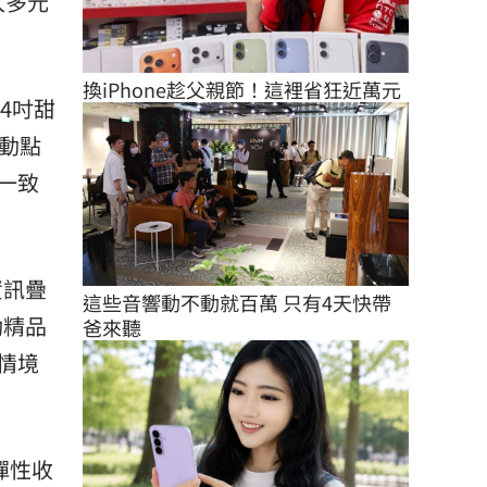
入多元
換iPhone趁父親節！這裡省狂近萬元
4吋甜
動點
一致
資訊疊
這些音響動不動就百萬 只有4天快帶
動精品
爸來聽
情境
彈性收