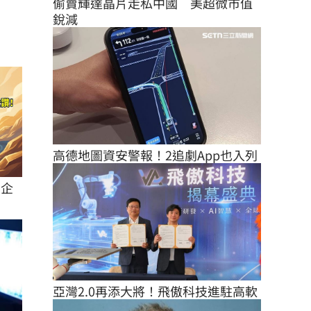
偷賣輝達晶片走私中國　美超微市值
銳減
高德地圖資安警報！2追劇App也入列
神企
亞灣2.0再添大將！飛傲科技進駐高軟