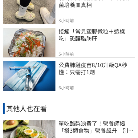
菌培養皿真相
3小時前
接觸「常見塑膠微粒＋這樣
吃」恐釀脂肪肝
5小時前
公費肺鏈疫苗8/10升級QA秒
懂：只需打1劑
6小時前
其他人也在看
單吃酪梨浪費了！營養師揭
「搭3類食物」營養飆升 別再
加蜂蜜