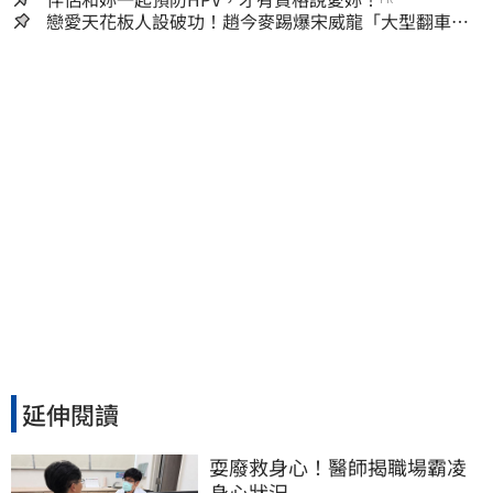
戀愛天花板人設破功！趙今麥踢爆宋威龍「大型翻車現
場」 本人反應曝光
延伸閱讀
耍廢救身心！醫師揭職場霸凌
身心狀況