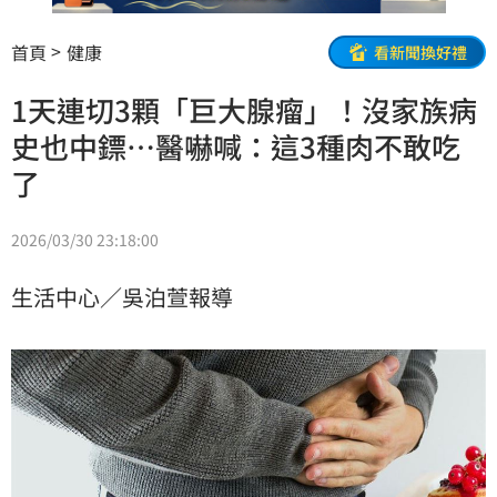
首頁
健康
看新聞換好禮
1天連切3顆「巨大腺瘤」！沒家族病
史也中鏢…醫嚇喊：這3種肉不敢吃
了
2026/03/30 23:18:00
生活中心／吳泊萱報導