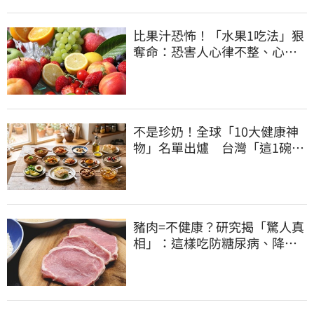
比果汁恐怖！「水果1吃法」狠
奪命：恐害人心律不整、心臟
驟停
不是珍奶！全球「10大健康神
物」名單出爐 台灣「這1碗」
霸氣上榜
豬肉=不健康？研究揭「驚人真
相」：這樣吃防糖尿病、降膽
固醇