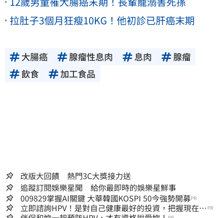
12歲男童罹大腸癌末期！長輩寵溺害死孫
拉肚子3個月狂瘦10KG！他初診已肝癌末期
大腸癌
腺瘤性息肉
息肉
腺瘤
飲食
加工食品
改版大回饋 熱門3C大獎接力送
追蹤訂閱娛樂星聞 給你最即時的娛樂星鮮事
009829掌握AI關鍵 大華韓國KOSPI 50今強勢開募
PR
立即諮詢HPV！是對自己健康最好的投資，把握現在不
PR
嫌晚！
伴侶和妳一起預防HPV，才有資格說愛妳！
PR