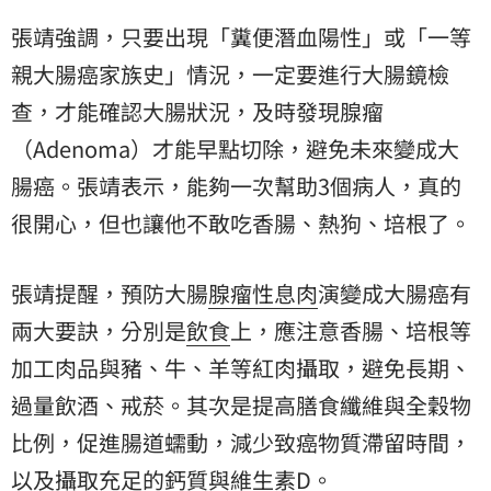
張靖強調，只要出現「糞便潛血陽性」或「一等
親大腸癌家族史」情況，一定要進行大腸鏡檢
查，才能確認大腸狀況，及時發現腺瘤
（Adenoma）才能早點切除，避免未來變成大
腸癌。張靖表示，能夠一次幫助3個病人，真的
很開心，但也讓他不敢吃香腸、熱狗、培根了。
張靖提醒，預防大腸
腺瘤性
息肉
演變成大腸癌有
兩大要訣，分別是
飲食
上，應注意香腸、培根等
加工肉品與豬、牛、羊等紅肉攝取，避免長期、
過量飲酒、戒菸。其次是提高膳食纖維與全穀物
比例，促進腸道蠕動，減少致癌物質滯留時間，
以及攝取充足的鈣質與維生素D。