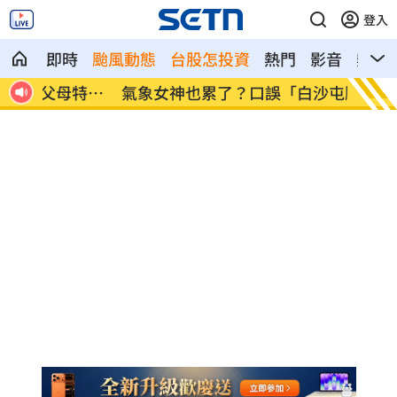
登入
即時
颱風動態
台股怎投資
熱門
影音
熱搜
特徵
氣象女神也累了？口誤「白沙屯颱風」
酸民疑
嗆