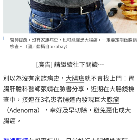
醫師提醒，沒有家族病史，也可能罹患大腸癌，一定要定期做腸鏡
檢查。（圖／翻攝自pixabay）
[廣告] 請繼續往下閱讀…
別以為沒有家族病史，
大腸癌
就不會找上門！胃
腸肝膽科醫師張靖在臉書分享，近期在大腸鏡檢
查中，接連在3名患者腸道內發現巨大
腺瘤
（Adenoma），幸好及早切除，避免惡化成大
腸癌。