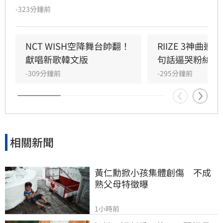
精緻造型驚艷亮相，展現夏日女王強大氣場。此
-323分鐘前
次她們帶來由成員Joy參與製作的人氣歌曲
〈Surfin' Boy〉，將Bossa Nova、雷鬼節奏與
House Groove巧妙融合，曲風清爽且具質感。
NCT WISH空降舞台帥翻！
RIIZE 3神曲
成員們以優雅且帶有度假感的舞蹈動作，完美詮
獻唱新歌韓文版
句話逼哭粉絲
釋歌曲的波浪律動，將夏日氛圍推向最高點。儘
-309分鐘前
-295分鐘前
管僅演出單曲，Red Velvet仍憑藉成熟且活潑的
舞台魅力，成功吸引全場目光，為粉絲帶來一場
視覺與聽覺的夏日饗宴。
相關新聞
黃仁勳掀小孩集體創傷　不成
熟父母特徵曝
1小時前