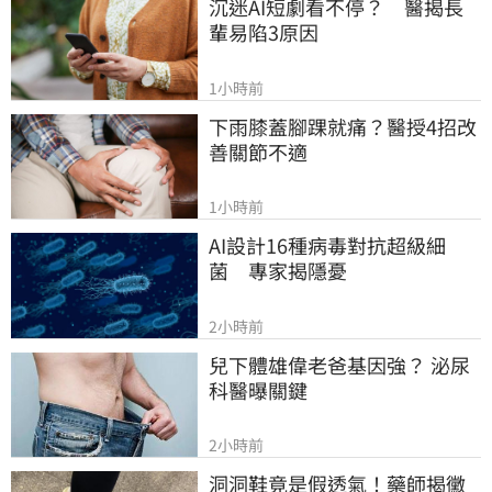
沉迷AI短劇看不停？　醫揭長
輩易陷3原因
1小時前
下雨膝蓋腳踝就痛？醫授4招改
善關節不適
1小時前
AI設計16種病毒對抗超級細
菌　專家揭隱憂
2小時前
兒下體雄偉老爸基因強？ 泌尿
科醫曝關鍵
2小時前
洞洞鞋竟是假透氣！藥師揭黴