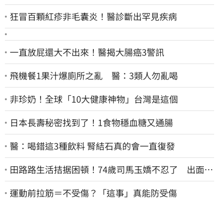
狂冒百顆紅疹非毛囊炎！醫診斷出罕見疾病
一直放屁還大不出來！醫揭大腸癌3警訊
飛機餐1果汁爆廁所之亂 醫：3類人勿亂喝
非珍奶！全球「10大健康神物」台灣是這個
日本長壽秘密找到了！1食物穩血糖又通腸
醫：喝錯這3種飲料 腎結石真的會一直復發
田路路生活拮据困頓！74歲司馬玉嬌不忍了 出面疾
呼1事
運動前拉筋＝不受傷？「這事」真能防受傷