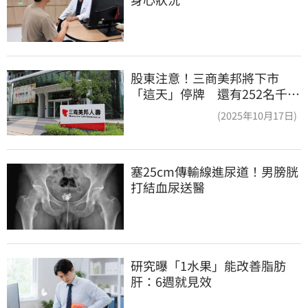
股東注意！三商美邦將下市
「這天」停牌 還有252名千張
大戶
(2025年10月17日)
塞25cm傳輸線進尿道！男膀胱
打結血尿送醫
研究曝「1水果」能改善脂肪
肝：6週就見效