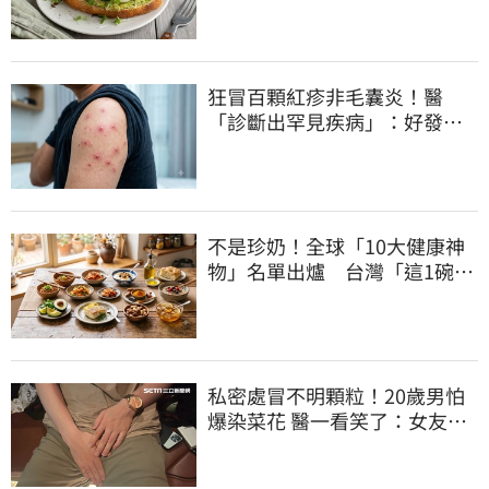
狂冒百顆紅疹非毛囊炎！醫
「診斷出罕見疾病」：好發這
族群
不是珍奶！全球「10大健康神
物」名單出爐 台灣「這1碗」
霸氣上榜
私密處冒不明顆粒！20歲男怕
爆染菜花 醫一看笑了：女友常
誤會