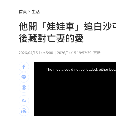
鄭麗文脫口：我領導的國民黨支持度很
首頁
生活
投信逆勢挺「這檔」狂掃近7千張奪買超
他開「娃娃車」追白沙
南港LaLaport鷹架倒塌！北市開罰30萬
後藏對亡妻的愛
Mina同學發聲 揭她19歲半工半讀考上
台股風向變了！他點3改變：資金往這族
2026/04/15 14:45:00
2026/04/15 19:52:39
更新
80歲伯不甩演習硬闖…嗆警：路你家的
This
is
a
The media could not be loaded, either beca
modal
退休族注意！國泰金「5招」老本護城河
window.
漢光首日驚魂！女連長寢室遭陌生人闖
泰國14歲少年先殺祖父母再屠6師生 動
韓韶禧接棒安海瑟薇！搭崔岷植被嫌「