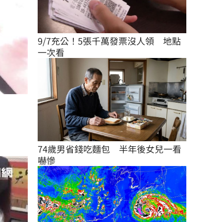
9/7充公！5張千萬發票沒人領　地點
一次看
74歲男省錢吃麵包　半年後女兒一看
嚇慘