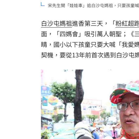
宋先生開「娃娃車」追白沙屯媽祖，只要孩童喊
白沙屯媽祖
進香第三天，「
粉紅超
面，「四媽會」吸引萬人朝聖；《
睛，國小以下孩童只要大喊「我愛
契機，要從13年前首次遇到白沙屯