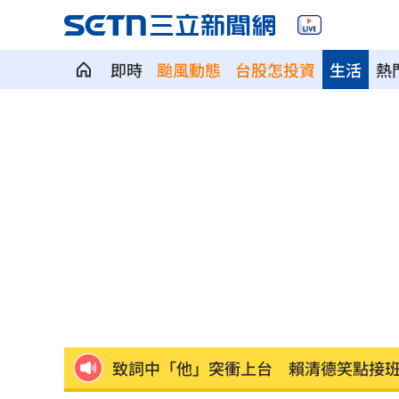
即時
颱風動態
台股怎投資
生活
熱
兒遭老師綁手褲子套頭 家長見監視器
啦啦隊爆休息室開裸體趴 林襄上空大
直擊／新光三越北車最小間美麗市場開
車禍撞頭CT正常 6旬婦回家狂頭暈一招
致詞中「他」突衝上台 賴清德笑點接
星宇航空現增3億股！認股規畫一次看
16