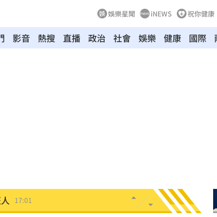
娛樂星聞
iNEWS
祝你健康
門
影音
熱搜
直播
政治
社會
娛樂
健康
國際
心碎
17:07
解放
17:04
幕！
17:01
解
17:01
班人
17:01
:59