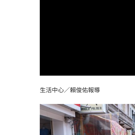
來台1年賺百萬 韓啦啦隊女神定居台灣
石崇良、姜至剛驚傳請辭？衛福部回應
慈濟遭詐10億 最新聲明：不排除提告
73歲首過父親節 他找亡妻淚：今天好
台灣彩券開獎直播中
20:31
LIVE三立+24小時直播
15:27
生活中心／賴俊佑報導
三立iNEWS新聞台線上直播
18:00
台彩父親節推新刮刮樂千萬頭獎超「爸
商場戰國來臨 台中「頂奢大道」逐漸
「拍片人的多重宇宙」職涯論壇9/12登