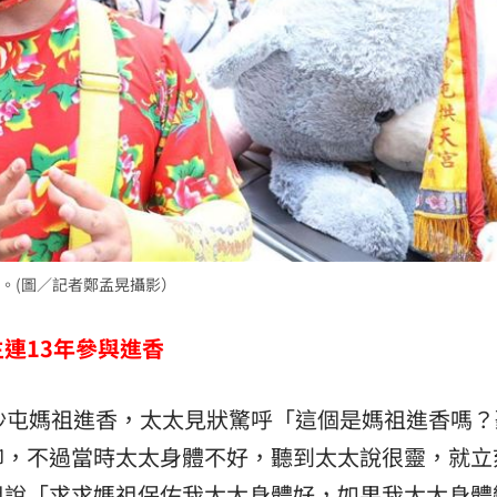
。(圖／記者鄭孟晃攝影）
連13年參與進香
沙屯媽祖進香，太太見狀驚呼「這個是媽祖進香嗎？
仰，不過當時太太身體不好，聽到太太說很靈，就立
祖說「求求媽祖保佑我太太身體好，如果我太太身體