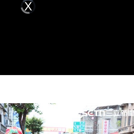
Video
Player
16:42
is
loading.
了
16:39
求償
16:37
快樂
16:35
」氣
12:00
成形
12:00
場！
10:30