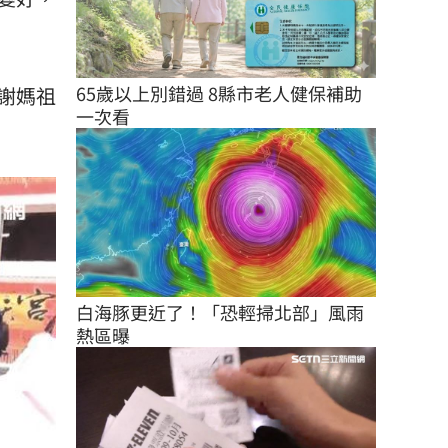
65歲以上別錯過 8縣市老人健保補助
謝媽祖
一次看
白海豚更近了！「恐輕掃北部」風雨
熱區曝