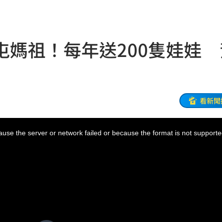
高
16:56
王
16:56
屯媽祖！每年送200隻娃娃 
16:53
名校
16:53
群
16:52
看新聞
逆？
16:51
use the server or network failed or because the format is not supporte
16:48
入
16:46
機曝
16:44
嫩」
16:43