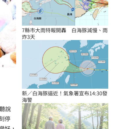
7縣市大雨特報開轟　白海豚減慢、雨
炸3天
新／白海豚逼近！氣象署宣布14:30發
海警
聽說
刻停
變好，