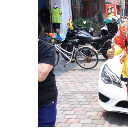
8國球員齊聚高雄 Formosa 7s掀足球
理想混蛋號召粉絲跨海追星吃美食！
18: