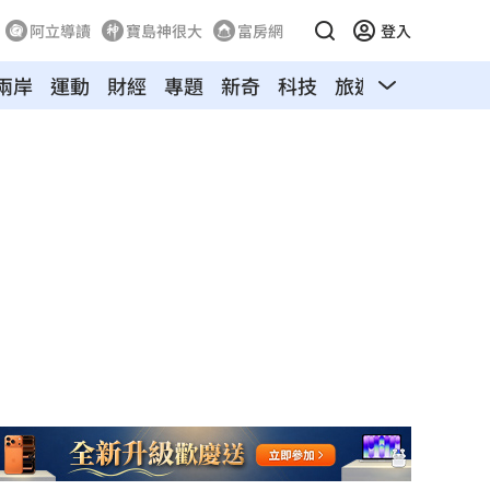
阿立導讀
寶島神很大
富房網
登入
兩岸
運動
財經
專題
新奇
科技
旅遊
汽車
寵物