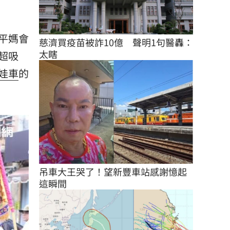
平媽會
慈濟買疫苗被詐10億　聲明1句醫轟：
太瞎
超吸
娃車
的
吊車大王哭了！望新豐車站感謝憶起
這瞬間