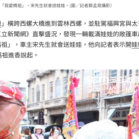
「我愛媽祖」，宋先生就會送娃娃。(圖／記者鄭孟晃攝影）
跑
」橫跨西螺大橋進到雲林西螺，並駐駕福興宮與太
三立新聞網》直擊盛況，發現一輛載滿娃娃的敞篷車
媽祖」，車主宋先生就會送娃娃，他向記者表示開
娃
媽祖進香說起。