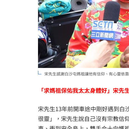
宋先生感謝白沙屯媽祖讓他有信仰、有心靈依靠
「求媽祖保佑我太太身體好」宋先生
宋先生13年前開車途中剛好遇到白
很靈」，宋先生說自己沒有宗教信
車、衝到安全島上，雙手合十向媽