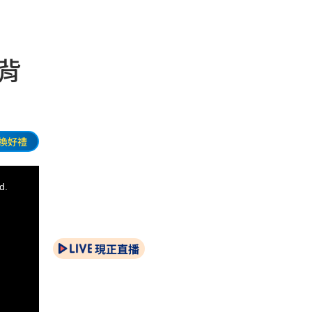
背
換好禮
d.
現正直播