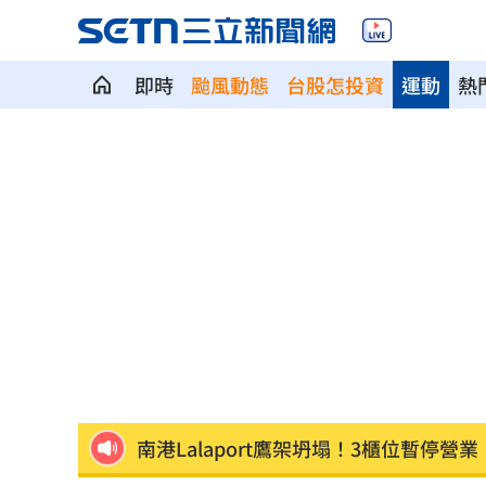
即時
颱風動態
台股怎投資
運動
熱
每股配12.8元的它 Ｑ2營收曝光
00:00
連續2場安打！ 林安可掃二壘打貢獻1
歐洲避暑天堂失守！地中海熱到像溫泉
3歲米格魯偷吃軟糖 被催吐後好有戲
23
獨／北勢棒球隊穿破鞋拚冠軍 台僑看
南港Lalaport鷹架坍塌！3櫃位暫停營業