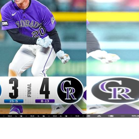
禁見
23:05
年
22:55
成形
22:54
22:52
成形
12:00
」氣
12:00
場！
10:30