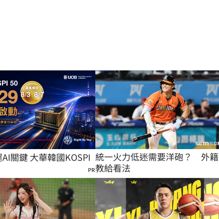
統一火力低迷需要洋砲？　外籍
握AI關鍵 大華韓國KOSPI
教給看法
PR