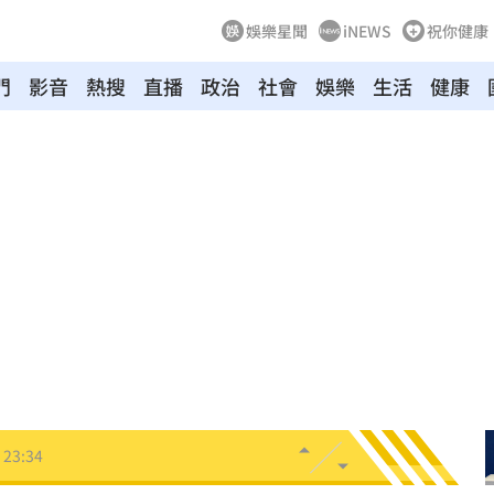
娛樂星聞
iNEWS
祝你健康
門
影音
熱搜
直播
政治
社會
娛樂
生活
健康
打點
23:59
23:53
:48
哭了
23:36
23:34