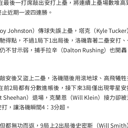
在最後一打席敲出安打上壘，將連續上壘場數堆高到
熱潮
10:00
終止近期一波四連勝。
15
Johnston）傳球失誤上壘，塔克（Kyle Tucke
先馳得點，不過1局下1出局後，洛磯靠著二壘安打、
不甘示弱，捕手拉辛（Dalton Rushing）也開
森敲安後又盜上二壘，洛磯隨後用滾地球、高飛犧牲
在前2局都有分數進帳後，接下來3局僅出現零星安
heehan）退場，克蘭恩（Will Klein）接力卻
安打，讓洛磯瞬間4：3分超。
無功而返，9局上2出局後史密斯（Will Smit