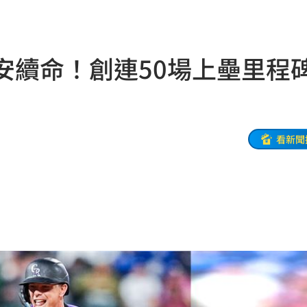
開嗆
23:33
:33
敲安續命！創連50場上壘里
23:26
程曝
23:26
迎煞
23:21
看新聞
懸賞
23:21
錄
23:18
首勝
23:15
23:07
23:07