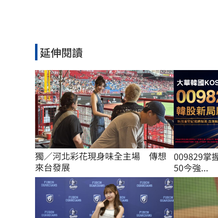
延伸閱讀
獨／河北彩花現身味全主場　傳想
009829掌
來台發展
50今強...