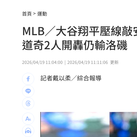
北市教育局再喊虐童案遭渲染！林月琴
首頁
運動
疊單計薪遭控違法 UberEats都說了
23
MLB／大谷翔平壓線
兆基前董座聲押禁見 林佑任200萬交保
道奇2人開轟仍輸洛磯
白海豚「一路搖擺」！週末各地風雨時
跨縣市「送肉粽」碰音樂節！遊客正面
2026/04/19 11:04:00
2026/04/19 11:11:06
更新
橘貓「阿咪」離家百天 主人祭20萬元
記者戴以柔／綜合報導
挺蘇巧慧！回顧蔡英文新北寫下1驚人紀
勝騎士7局失2分好投 兄弟本季澄清湖
大盤回神誰最猛？18檔台股ETF失土收復
自癒能力超群？柯P才拄拐杖 隔天能跳