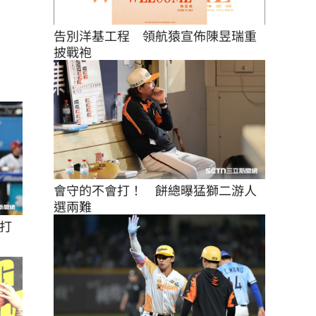
告別洋基工程　領航猿宣佈陳昱瑞重
披戰袍
會守的不會打！　餅總曝猛獅二游人
選兩難
打