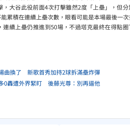
擊，大谷此役前面4次打擊雖然2度「上壘」，但分
不能累積在連續上壘次數，眼看可能是本場最後一次
，連續上壘仍推進到50場，不過塔克最終在得點圈
場曲換了 新歌首秀加持2球拆滿壘炸彈
多0轟遭外界緊盯 後藤光尊：別再逼他