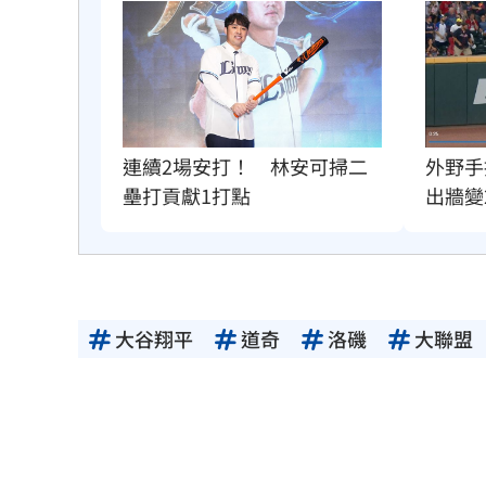
外野手
連續2場安打！　林安可掃二
出牆變
壘打貢獻1打點
大谷翔平
道奇
洛磯
大聯盟