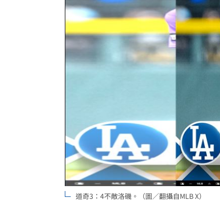
兆基債務風暴！李建成遭當庭逮補聲押
父逝世也不敢回家！男殺友後躲深山21
蔡英文重磅出手！民進黨「第二戰場」
吹冷氣30小時出事！女子全身抽搐送醫
台灣彩券開獎直播中
20:31
LIVE三立+24小時直播
15:27
三立iNEWS新聞台線上直播
18:00
商場戰國來臨 台中「頂奢大道」逐漸
台彩父親節推新刮刮樂千萬頭獎超「爸
道奇3：4不敵洛磯。（圖／翻攝自MLB X）
「拍片人的多重宇宙」職涯論壇9/12登