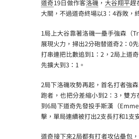
道奇
19日做作客
洛磯
，
大谷翔平
趕
8國球員齊聚高雄 Formosa 7s掀足球
大關，不過道奇終場以3：4吞敗，
理想混蛋號召粉絲跨海追星吃美食！
18:
1局上大谷靠著洛磯一壘手強森（Troy 
展現火力，掃出2分砲替道奇2：0
打串連把比數追到1：2，2局上道奇仍
先擴大到3：1。
2局下洛磯攻勢再起，首名打者強
跑者，也把分差縮小到2：3，雙方
到6局下道奇先發投手斯漢（Emmet S
擊，單局連續被打出2支長打和1支
道奇接下來2局都有打者攻佔壘包，但都