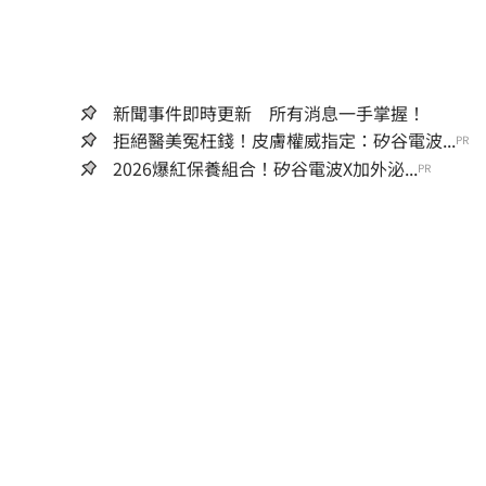
新聞事件即時更新 所有消息一手掌握！
拒絕醫美冤枉錢！皮膚權威指定：矽谷電波...
PR
2026爆紅保養組合！矽谷電波X加外泌...
PR