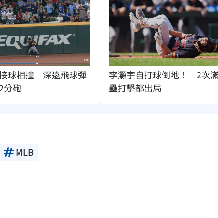
接球相撞　深遠飛球彈
李灝宇自打球倒地！　2次
2分砲
壘打擊都出局
MLB