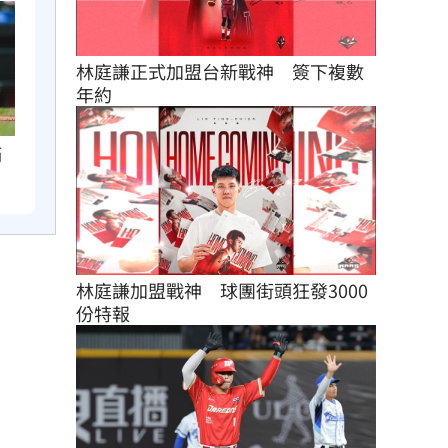
林庭謙正式加盟台新戰神　簽下複數
年約
滿
林庭謙加盟戰神　球團街頭狂發3000
份特報