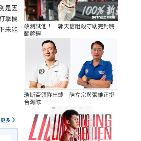
別是因
打擊機
敢測試他！　郭天信阻殺守助完封嗨
下未能
翻蔣銲
瓊斯盃領隊出爐　陳立宗與張維正挺
台灣隊
更多