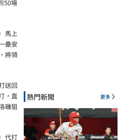
50場
r）馬上
一壘安
轟，將領
打送回
打，直
熱門新聞
更多
被洛磯狙
h）代打