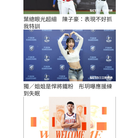
葉總眼光超細　陳子豪：表現不好抓
我特訓
獨／姐姐是悍將鐵粉　彤玥曝應援練
到失眠