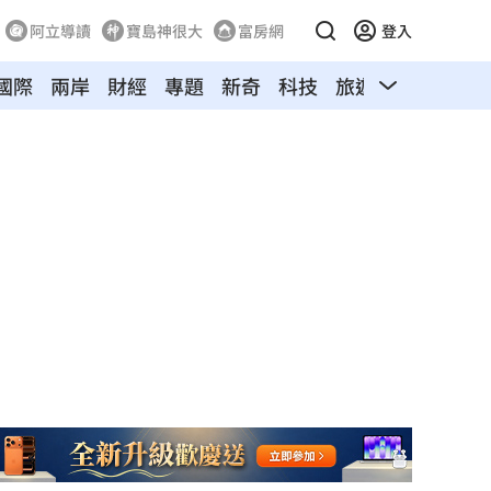
阿立導讀
寶島神很大
富房網
登入
國際
兩岸
財經
專題
新奇
科技
旅遊
汽車
寵物