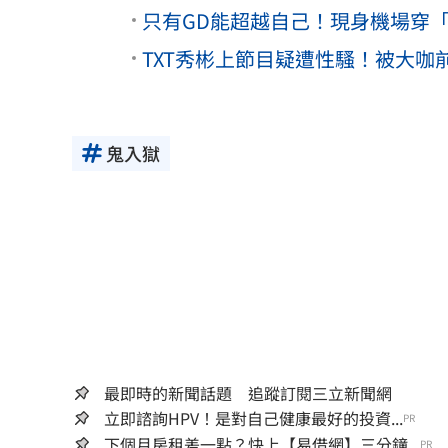
只有GD能超越自己！現身機場穿
TXT秀彬上節目疑遭性騷！被大
鬼入獄
最即時的新聞話題 追蹤訂閱三立新聞網
立即諮詢HPV！是對自己健康最好的投資...
PR
下個月房租差一點？快上【易借網】三分鐘...
PR