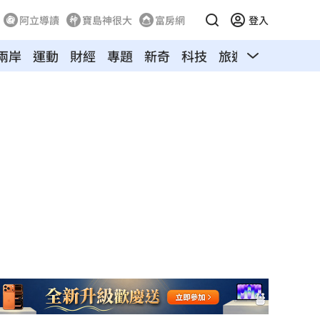
阿立導讀
寶島神很大
富房網
登入
兩岸
運動
財經
專題
新奇
科技
旅遊
汽車
寵物