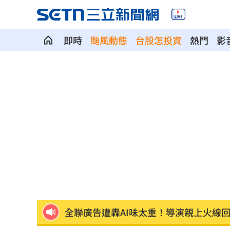
即時
颱風動態
台股怎投資
熱門
影
別被休旅外型騙了！Audi新Q3根本是鋼
玩很大爆衝突 張立東怒飆女星：把我
健檢「癌指數正常」罹乳癌！醫：致命
張清芳父親節曬亡父遺照！神似五官引
全聯廣告遭轟AI味太重！導演親上火線
白海豚雨彈炸台中！東海大學周邊成漂