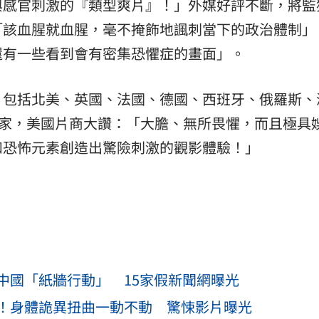
與感官刺激的『類型爽片』！」外媒好評不斷，將監
「該血腥就血腥，毫不掩飾地諷刺當下的政治體制」
還有一些看到會有密集恐懼症的畫面」。
，包括北美、英國、法國、德國、西班牙、俄羅斯、
國家，美國片商大讚：「大膽、無所畏懼，而且極具
和恐怖元素創造出驚險刺激的觀影體驗！」
中國「紙牆行動」 15家假新聞網曝光
！身體詭異扭曲一動不動 驚悚影片曝光