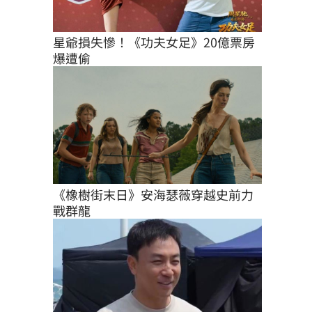
星爺損失慘！《功夫女足》20億票房
爆遭偷
《橡樹街末日》安海瑟薇穿越史前力
戰群龍