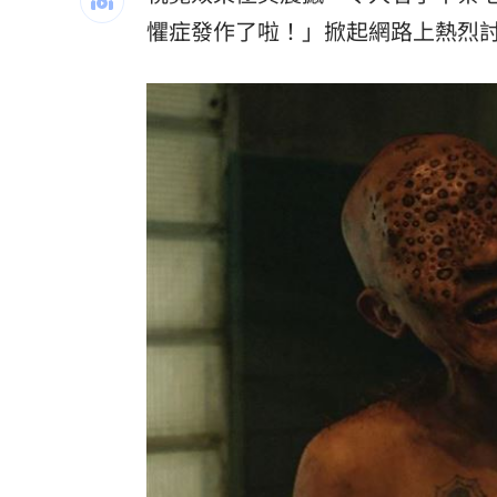
台大3碩1博疑學歷造假 姜厚任女友發
懼症發作了啦！」掀起網路上熱烈
發新冠藥拉票！郭再添陸妻二審下場慘
父親節提政見禮包 蘇巧慧：要做最強
楊千霈一人扛2女兒出國！突崩潰大哭
11
台灣彩券開獎直播中
20:31
LIVE三立+24小時直播
15:27
三立iNEWS新聞台線上直播
18:00
AI時代！威力馬導入智慧營運系統提升
商場戰國來臨 台中「頂奢大道」逐漸
台彩父親節推新刮刮樂千萬頭獎超「爸