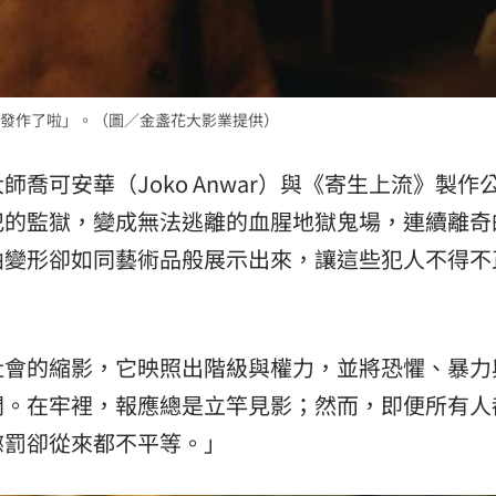
場！
10:30
熱潮
10:00
發作了啦」。（圖／金盞花大影業提供）
15
喬可安華（Joko Anwar）與《寄生上流》製作
犯的監獄，變成無法逃離的血腥地獄鬼場，連續離奇
曲變形卻如同藝術品般展示出來，讓這些犯人不得不
社會的縮影，它映照出階級與權力，並將恐懼、暴力
間。在牢裡，報應總是立竿見影；然而，即便所有人
懲罰卻從來都不平等。」