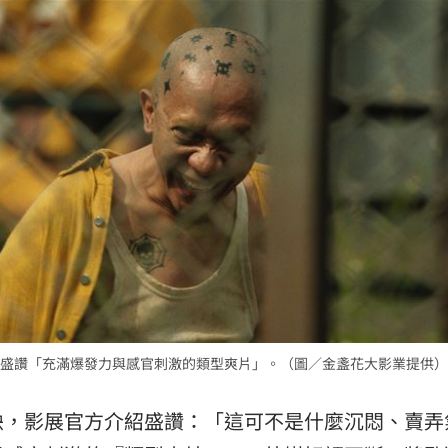
盛讚「充滿爆發力與感官刺激的類型爽片」。（圖／金盞花大影業提供）
映，影展官方介紹盛讚：「這可不是什麼沉悶、賣弄