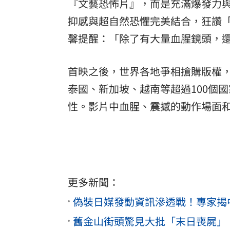
『文藝恐怖片』，而是充滿爆發力
抑感與超自然恐懼完美結合，狂讚
馨提醒：「除了有大量血腥鏡頭，
首映之後，世界各地爭相搶購版權
泰國、新加坡、越南等超過100個
性。影片中血腥、震撼的動作場面
更多新聞：
偽裝日媒發動資訊滲透戰！專家揭
舊金山街頭驚見大批「末日喪屍」