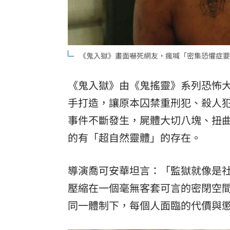
「拍片人的多重宇宙」職涯論壇9/12登
8國球員齊聚高雄 Formosa 7s掀足球
《鬼入獄》畫面嚇死網友，瘋喊「密集恐懼症要
理想混蛋號召粉絲跨海追星吃美食！
18:
《鬼入獄》由《鬼搖靈》系列恐怖大師
手打造，讓原本囚禁重刑犯、殺人
事件不斷發生，屍體大切八塊、扭
的有「超自然靈體」的存在。
導演喬可安華坦言：「監獄就像是
壓縮在一個毫無客套可言的密閉空
同一體制下，每個人面臨的代價與