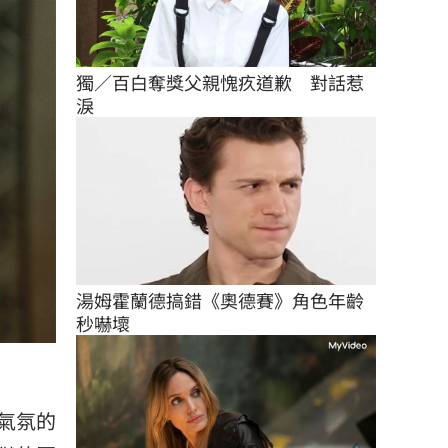
獨／百白奪獎父親愧疚道歉　對話惹
淚
湯姆霍蘭德搞錯《奧德賽》角色年齡
秒嚇壞
氣氛的