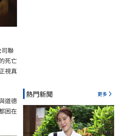
公司聯
的死亡
正視真
熱門新聞
更多
與道德
都困在