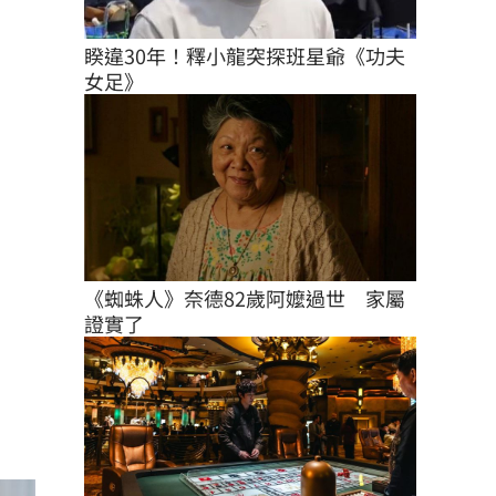
睽違30年！釋小龍突探班星爺《功夫
女足》
《蜘蛛人》奈德82歲阿嬤過世　家屬
證實了