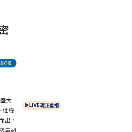
密
換好禮
台盛大
現正直播
一個瞳
而出，
密集恐