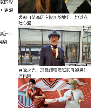
獄的壓
，更溫
裘莉自帶基因突變切除雙乳　她淚崩
吐心聲
澳洲、
娛樂
台灣之光！班鐵翔獲國際影展頒最佳
演員獎