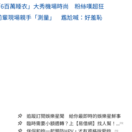
「6百萬睡衣」大秀機場時尚 粉絲嘆超狂
咖前輩現場親手「測量」 尷尬喊：好羞恥
追蹤訂閱娛樂星聞 給你最即時的娛樂星鮮事
臨時需要小額週轉？上【易借網】找人幫！...
PR
伴侶和妳一起預防HPV，才有資格說愛妳...
PR