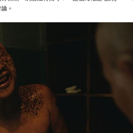
聲了
11:57
討論。
11:56
後盾
11:54
:49
效率
12:00
成形
12:00
」氣
12:00