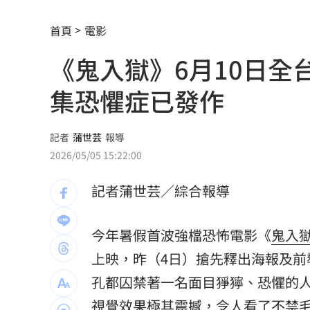
前進深藍鐵票區！沈伯洋掃街遇女子叫
首頁
電影
孫安佐轉發舊片喊中二病 遭前經紀人
《鬼入獄》6月10日
《東!帶我走》卡司曝光！大咖台東接力
集恐懼症已發作
瑪丹娜背後推手 69歲大咖製作人家中
不滿被碎念 尪抓狂揮金屬拐杖殺妻遭
記者
蒲世芸
報導
2026/05/05 15:22:00
掐頸列車長互毆！75歲翁頭破血流怒告
記者蒲世芸／綜合報導
籃球賽幽靈隊伍灌水 廠商認了：是AI
謝金燕凌晨淚憶豬哥亮！一句話藏深情
今年暑假首波強檔恐怖電影《
鬼入
上映，昨（4日）搶先釋出海報及前
撞臉大咖韓星！《陽光》導演簽下台大
孔都囚禁著一名面目猙獰、恐懼的
遭謝金河轟「顛倒黑白」 蔣萬安回應
視覺效果極其震撼，令人看了不禁