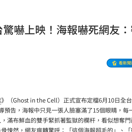
囂
12:20
怒嗆
12:20
全台驚嚇上映！海報嚇死網友：
唱
12:17
離世
12:10
收押
12:07
看新聞
傷害
12:03
生成
12:03
告白
12:00
獄
》（Ghost in the Cell）正式宣布定檔6月10日全
導預告，海報中只見一張人臉塞滿了15個眼睛，每
正妹
11:59
人，滿布鮮血的雙手緊抓著監獄的欄杆，看似想奪門
了
11:59
毛骨悚然，網友瘋轉驚呼：「這個海報超毛的」、「