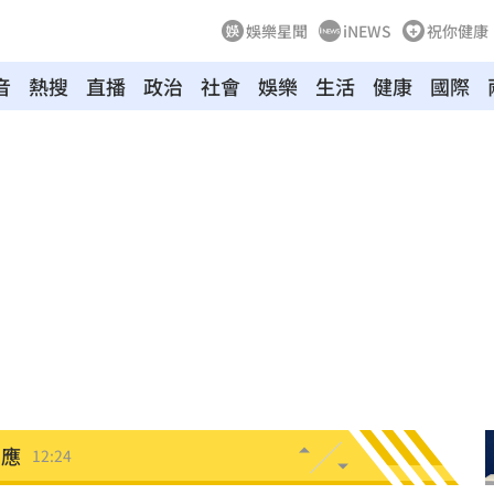
娛樂星聞
iNEWS
祝你健康
音
熱搜
直播
政治
社會
娛樂
生活
健康
國際
砲
12:30
當狗
12:30
盲點
12:28
熱議
12:26
回應
12:24
漂河
12:21