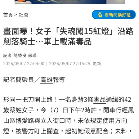
首頁
社會
看新聞換好禮
畫面曝！女子「失魂闖15紅燈」沿路
削落騎士…車上載滿毒品
記者
簡榮良
報導
2026/05/07 22:04:00
2026/05/07 22:15:25
更新
記者簡榮良／
高雄
報導
形同一把刀開上路！一名身背3條
毒品
通緝的42
歲蔡姓女子，今（7）日下午2時許，開車行經鳳
山區博愛路與立人街口時，未依規定使用方向
燈，被警方盯上攔查，起初她假意配合；未料，