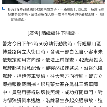
身背3條毒品通緝的42歲蔡姓女子，一路連闖15個紅燈，造成沿線
發生多起車禍，最後蹲躲在大寮一處停車場旁的草叢被圍捕。（圖
／翻攝畫面）
[廣告] 請繼續往下閱讀…
警方今日下午2時50分執行勤務時，行經鳳山區
博愛路與立人街口時，發現一部白色自小客車未
依規定使用方向燈，依法上前攔查。42歲蔡姓女
駕駛起初假意配合，卻突然加速逃逸，沿途危險
駕駛、拒絕停車受檢，往大寮方向行駛，警方立
即通報攔截圍捕。眼見蔡女塞在鳳林三路車陣
中，員警用警棍破壞後照鏡，成功打開車門，對
方卻狡猾倒車逃逸，沿線發生多起交通事故，造