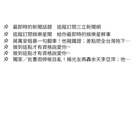
最即時的新聞話題 追蹤訂閱三立新聞網
追蹤訂閱娛樂星聞 給你最即時的娛樂星鮮事
蔣萬安粗暴一句翻車！他揭鐵證：差點把全台灣拖下水
哪時道歉
做到這點才有資格說愛你
PR
做到這點才有資格說愛你
PR
獨家／批曹雨婷帳目亂！楊光友再轟余天李亞萍：他們
工會跟演藝圈沒關