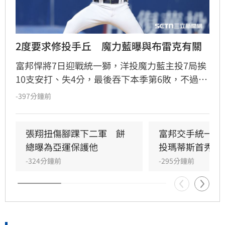
2度要求修投手丘　魔力藍曝與布雷克有關
富邦悍將7日迎戰統一獅，洋投魔力藍主投7局挨
10支安打、失4分，最後吞下本季第6敗，不過比
賽中出現一罕見插曲，他2度要求場務人員幫忙
-397分鐘前
整理投手丘，8日賽前他也解釋是因為與布雷克
落腳位置相近，投手丘被踩出坑影響投球。
張翔扭傷腳踝下二軍　餅
富邦交手統一延
總曝為亞運保護他
投瑪蒂斯首秀泡
-324分鐘前
-295分鐘前