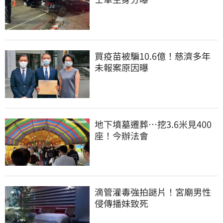
買疫苗被騙10.6億！慈濟多年
未報案原因曝
地下墳墓遷葬…挖3.6米見400
座！今辦法會
滴管灌毒強拍謎片！宮廟男性
侵傳播妹致死