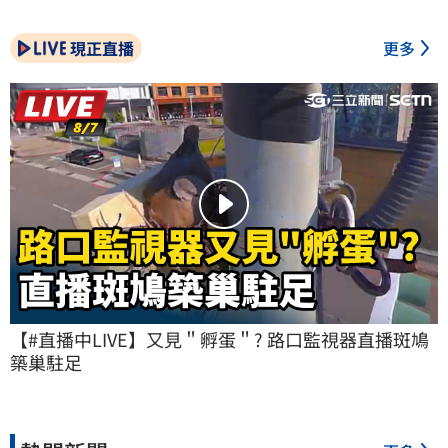
現正直播
更多
【#直播中LIVE】又見＂孵蛋＂? 路口監視器直播斑鳩
築巢駐足