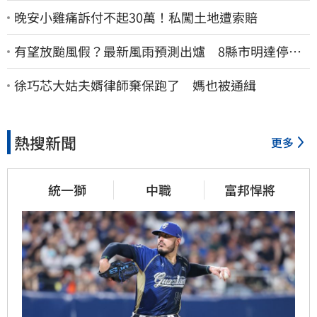
晚安小雞痛訴付不起30萬！私闖土地遭索賠
有望放颱風假？最新風雨預測出爐 8縣市明達停班
停課標準
徐巧芯大姑夫婿律師棄保跑了 媽也被通緝
熱搜新聞
更多
統一獅
中職
富邦悍將