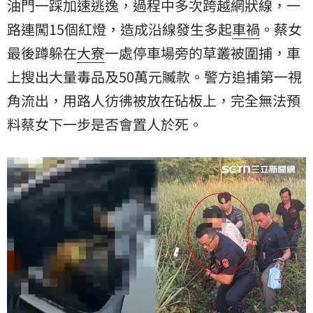
油門一踩加速逃逸，過程中多次跨越網狀線，一
路連闖15個紅燈，造成沿線發生多起
車禍
。蔡女
最後蹲躲在
大寮
一處停車場旁的草叢被圍捕，車
上搜出大量毒品及50萬元贓款。警方追捕第一視
角流出，用路人彷彿被放在砧板上，完全無法預
料蔡女下一步是否會置人於死。