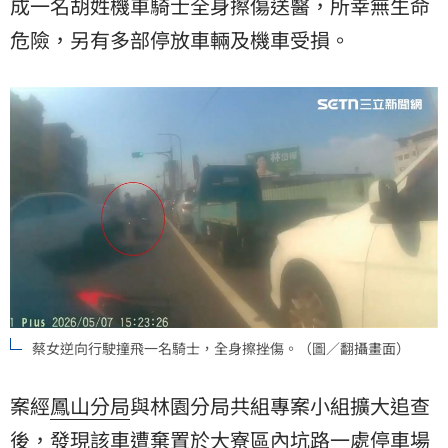
成一名胡姓機車騎士全身擦傷送醫，所幸無生命
危險，另有多部停放車輛及機車受損。
蔡女逆向行駛撞飛一名騎士，全身擦挫傷。（圖／翻攝畫面）
案經
鳳山分局
與林園分局共組專案小組擴大追查
後，發現該車遭棄置於大寮區內坑路一處停車場