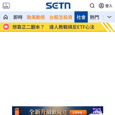
登入
即時
颱風動態
台股怎投資
社會
熱門
影音
心法
男同事追求不成跟騷偷拍 女師控校方霸
演習硬
凌