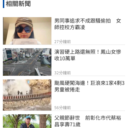
相關新聞
男同事追求不成跟騷偷拍　女
師控校方霸凌
27分鐘前
演習硬上路還無照！鳳山女慘
收10萬單
32分鐘前
颱風硬闖海邊！巨浪來1家4剩3 
男童被捲走
56分鐘前
父親節辭世　前彰化市代蔡裕
昌享壽71歲