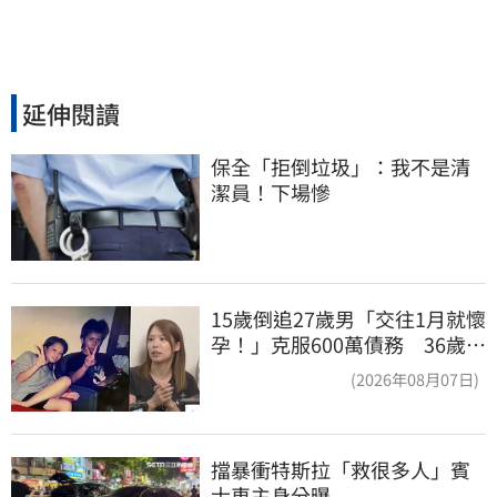
延伸閱讀
保全「拒倒垃圾」：我不是清
潔員！下場慘
15歲倒追27歲男「交往1月就懷
孕！」克服600萬債務 36歲美
魔女當阿嬤了
(2026年08月07日)
擋暴衝特斯拉「救很多人」賓
士車主身分曝