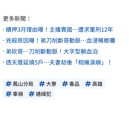
更多新聞：
續押3月理由曝！主播賣國…遭求重刑12年
兇殺原因曝！弟刀削斷哥動脈…血浸檳榔攤
弟砍哥…刀削斷動脈！大字型躺血泊
透天厝延燒5戶…夫妻劫後「相擁淚崩」！
鳳山分局
大寮
毒品
高雄
車禍
通緝犯