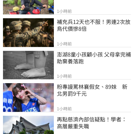
1小時前
補充兵12天也不服！男連2次放
鳥代價慘8倍
1小時前
澎湖8童小孩顧小孩 父母拿完補
助棄養落跑
1小時前
粉專謾罵林襄假女、89妹　新
北男罰9千元
1小時前
再點慈濟內部信疑點！學者：
高層嚴重失職