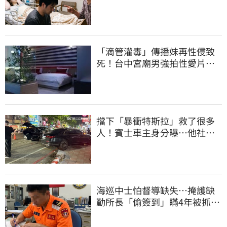
撕」告女婿討錢
「滴管灌毒」傳播妹再性侵致
死！台中宮廟男強拍性愛片
惡行曝光
擋下「暴衝特斯拉」救了很多
人！賓士車主身分曝…他社群
擁1.4萬追蹤
海巡中士怕督導缺失…掩護缺
勤所長「偷簽到」瞞4年被抓
包！下場曝光