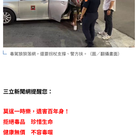
毒駕狼狽落網，還要拐杖支撐、警方扶。（圖／翻攝畫面）
三立新聞網提醒您：
莫逞一時樂，遺害百年身！
拒絕毒品 珍惜生命
健康無價 不容毒噬