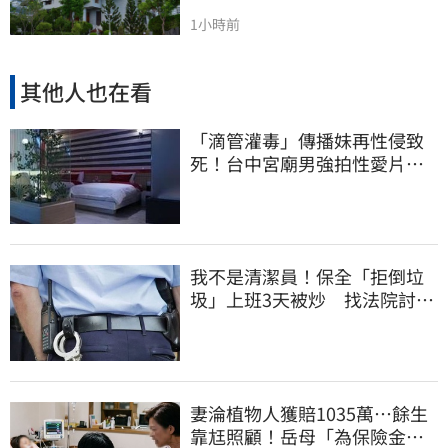
1小時前
其他人也在看
「滴管灌毒」傳播妹再性侵致
死！台中宮廟男強拍性愛片
惡行曝光
我不是清潔員！保全「拒倒垃
圾」上班3天被炒 找法院討公
道結果出爐
妻淪植物人獲賠1035萬…餘生
靠尪照顧！岳母「為保險金開