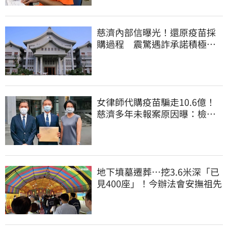
慈濟內部信曝光！還原疫苗採
購過程 震驚遇詐承諾積極追
回善款
女律師代購疫苗騙走10.6億！
慈濟多年未報案原因曝：檢警
上門才知被騙
地下墳墓遷葬…挖3.6米深「已
見400座」！今辦法會安撫祖先