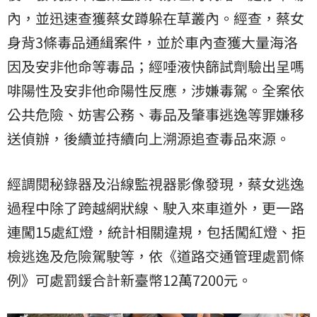
內，並迅速查獲蔡女蹲躲在草叢內。經查，蔡女
身背3條毒品通緝案件，並於車內查獲大量海洛
因及安非他命等毒品；經唾液快篩試劑驗出呈嗎
啡陽性及安非他命陽性反應，涉嫌毒駕。全案依
公共危險、妨害公務、毒品及肇事逃逸等罪嫌移
送偵辦，後續並持續向上溯源追查毒品來源。
經調閱秘錄器及沿線監視器影像發現，蔡女逃逸
過程中除了跨越網狀線、駛入來車道外，更一路
連闖15處紅燈，統計相關違規，包括闖紅燈、拒
檢逃逸及危險駕駛等，依《道路交通管理處罰條
例》可處罰鍰合計新臺幣12萬7200元。