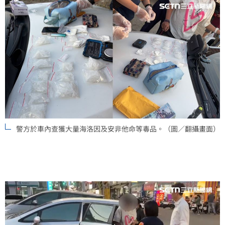
警方於車內查獲大量海洛因及安非他命等毒品。（圖／翻攝畫面）