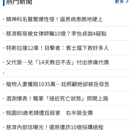
熱門新聞
更多
精神科名醫驚爆性侵！逼男病患跪地硬上
慈濟輕易被女律師騙10億？李怡貞拋4疑點
特斯拉撞12車！目擊者：賓士擋下救好多人
父代簽…兒「14天教召不去」付出慘痛代價
植物人妻獲賠1035萬…尪照顧她卻被岳母告
酒測爆表！職軍「接近死亡狀態」照開上路
桃園85歲老婦遭尪殺害 右半臉全爛
慈濟內部信曝光！還原遭詐10億採購過程