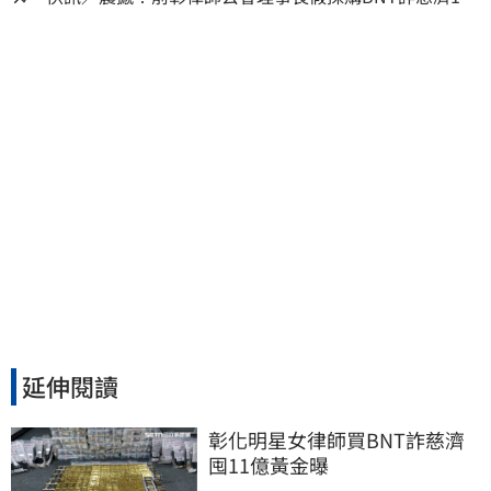
億、洗錢囤232kg黃金
延伸閱讀
彰化明星女律師買BNT詐慈濟 
囤11億黃金曝