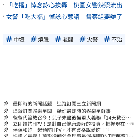
「吃播」悼念詠心挨轟 桃園女警辣照流出
女警「吃大福」悼詠心惹議 督察組要辦了
中壢
燒臘
老闆
火警
不治
最即時的新聞話題 追蹤訂閱三立新聞網
追蹤訂閱娛樂星聞 給你最即時的娛樂星鮮事
爸爸代簽教召令！兒子未盡後備軍人義務「14天教召不
去」換3個月刑期
立即諮詢HPV！是對自己健康最好的投資，把握現在不
PR
嫌晚！
伴侶和妳一起預防HPV，才有資格說愛妳！
PR
快訊／震撼！前彰律師公會理事長假採購BNT詐慈濟10