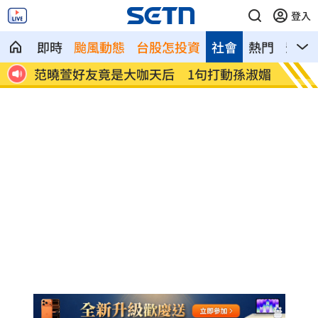
登入
即時
颱風動態
台股怎投資
社會
熱門
影音
憶暖
范曉萱好友竟是大咖天后 1句打動孫淑媚
鬼門開