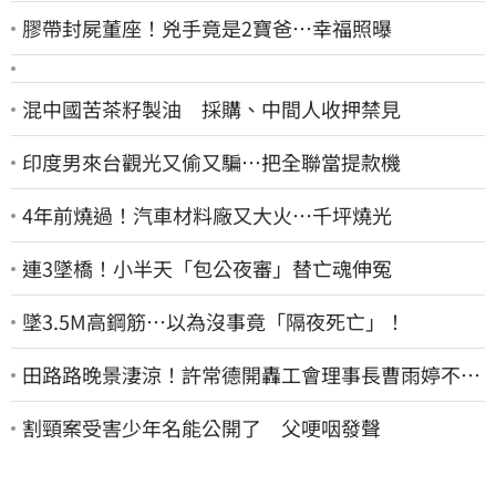
膠帶封屍董座！兇手竟是2寶爸…幸福照曝
混中國苦茶籽製油 採購、中間人收押禁見
印度男來台觀光又偷又騙…把全聯當提款機
4年前燒過！汽車材料廠又大火…千坪燒光
連3墜橋！小半天「包公夜審」替亡魂伸冤
墜3.5M高鋼筋…以為沒事竟「隔夜死亡」！
田路路晚景淒涼！許常德開轟工會理事長曹雨婷不忍
了：別只包紅包慰問
割頸案受害少年名能公開了 父哽咽發聲