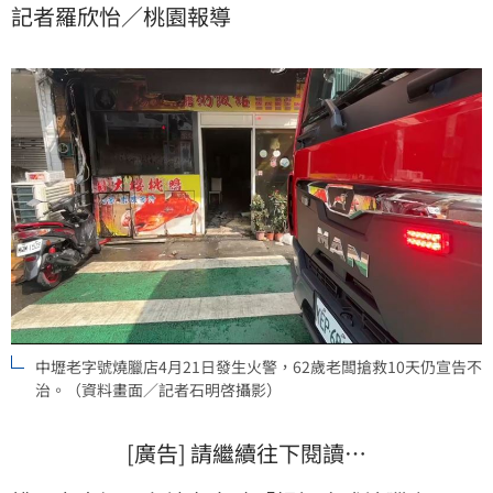
記者羅欣怡／桃園報導
中壢老字號燒臘店4月21日發生火警，62歲老闆搶救10天仍宣告不
治。（資料畫面／記者石明啓攝影）
[廣告] 請繼續往下閱讀…