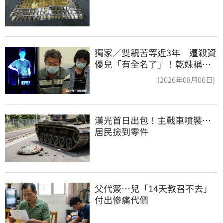
獨家／雙親苦等近3年 遭殺資
優兒「有全名了」！乾妹稱賠
償恐毀她未來
(2026年08月06日)
漢光首日出包！主戰車噴裝…
居民撿到零件
父代簽…兒「14天教召不去」
付出慘痛代價