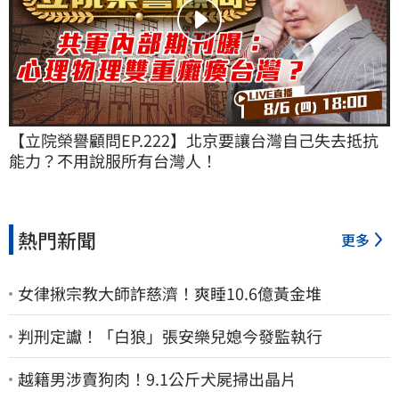
【立院榮譽顧問EP.222】北京要讓台灣自己失去抵抗
能力？不用說服所有台灣人！
熱門新聞
更多
女律揪宗教大師詐慈濟！爽睡10.6億黃金堆
判刑定讞！「白狼」張安樂兒媳今發監執行
越籍男涉賣狗肉！9.1公斤犬屍掃出晶片