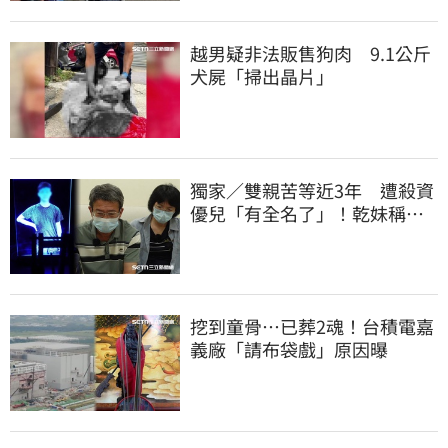
越男疑非法販售狗肉 9.1公斤
犬屍「掃出晶片」
獨家／雙親苦等近3年 遭殺資
優兒「有全名了」！乾妹稱賠
償恐毀她未來
挖到童骨…已葬2魂！台積電嘉
義廠「請布袋戲」原因曝