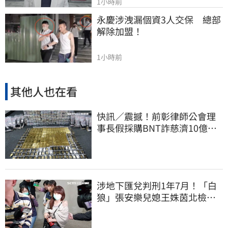
1小時前
永慶涉洩漏個資3人交保　總部
解除加盟！
1小時前
其他人也在看
快訊／震撼！前彰律師公會理
事長假採購BNT詐慈濟10億、
洗錢囤232kg黃金
涉地下匯兌判刑1年7月！「白
狼」張安樂兒媳王姝茵北檢報
到、今發監執行