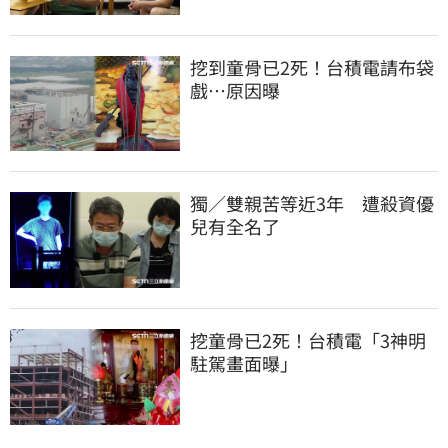
挖到童骨已2死！台積電請布袋
戲…原因曝
獨／雙親苦等近3年　遭殺資優
兒有全名了
挖童骨已2死！台積電「3神明
駐駕畫面曝」