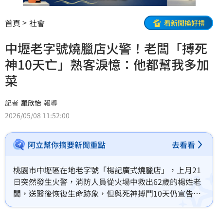
首頁
社會
看新聞換好禮
中壢老字號燒臘店火警！老闆「搏死
神10天亡」熟客淚憶：他都幫我多加
菜
記者
羅欣怡
報導
2026/05/08 11:52:00
阿立幫你摘要新聞重點
去看看
桃園市中壢區在地老字號「楊記廣式燒臘店」，上月21
日突然發生火警，消防人員從火場中救出62歲的楊姓老
闆，送醫後恢復生命跡象，但與死神搏鬥10天仍宣告不
治。臉書《我是中壢人》發布這項噩耗，網友一片惋
惜，希望老闆一路好走。