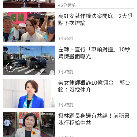
46分鐘前
高虹安著作權法案開庭　2大爭
點下次辯論
1小時前
左轉、直行「車頭對撞」10秒
驚悚畫面曝光
1小時前
美女律師狠詐10億佣金　郭台
銘：沒找仲介
1小時前
雲林縣長身邊有共諜！前秘書
洩行程給中共