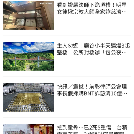
看到證嚴法師下跪頂禮！明星
女律揪宗教大師全家詐慈濟…
全家爽睡黃金堆
生人勿近！鹿谷小半天連爆3起
墜橋 公所封橋辦「包公夜
審」替亡魂伸冤
快訊／震撼！前彰律師公會理
事長假採購BNT詐慈濟10億、
洗錢囤232kg黃金
挖到童骨…已2死5重傷！台積
電嘉義廠「3神明駐駕畫面曝