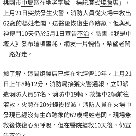
桃園市
中壢
區在地老字號「楊記廣式
燒臘
店」，
上月21日突然發生
火警
，消防人員從火場中救出
62歲的楊姓
老闆
，送醫後恢復生命跡象，但與死
神搏鬥10天仍於5月1日宣告
不治
。臉書《我是中
壢人》發布這項噩耗，網友一片惋惜，希望老闆
一路好走。
據了解，這間燒臘店已經在地經營10年，上月21
日上午8時12分，消防局接獲火警通報，立即派
遣消防人員57名、消防車19輛、救護車2輛前往
灌救，火勢在20分鐘後撲滅，消防人員在火場中
發現已經沒有生命跡象的62歲楊姓老闆，現場急
救後恢復心跳呼吸，但在醫院搶救10天後，仍宣
告不治。