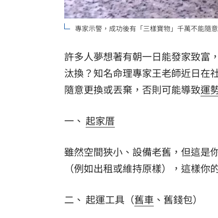
8國球員齊聚高雄 Formosa 7s掀足球
專家示警，成功後有「三樣寶物」千萬不能隨意
理想混蛋號召粉絲跨海追星吃美食！
18:
許多人夢想著有朝一日能發家致富
汰換？知名命理專家王老師近日在
隨意更換或丟棄，否則可能導致
運
一、
起家厝
雖然空間狹小、設備老舊，但這是
（例如出租或維持原樣），這樣你
二、 起運工具（
舊車
、舊錢包）