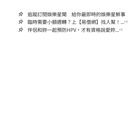
追蹤訂閱娛樂星聞 給你最即時的娛樂星鮮事
臨時需要小額週轉？上【易借網】找人幫！...
PR
伴侶和妳一起預防HPV，才有資格說愛妳...
PR