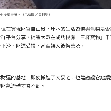
熱潮
10:00
更換或丟棄。（示意圖／資料照）
15
，但在實現財富自由後，原本的生活習慣與
舊物
是否
社群平台分享，提醒大眾在成功後有「三樣寶物」千
勢下滑
、財運受損，甚至讓人後悔莫及。
你財運的基地。即使搬進了大豪宅，也建議讓它繼續
的財氣流轉才會不斷。