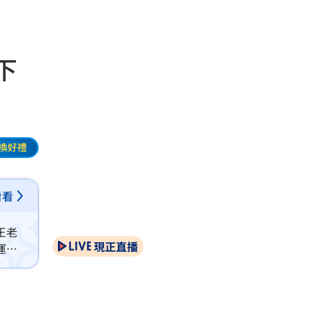
下
換好禮
看看
王老
現正直播
運受