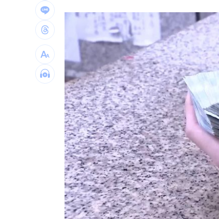
白推交通罰款專用公投！綠：可直接處
日人扛回35公斤戰利品曝 台人一看：
台中女里長掃街拜票遭潑糞⋯全身沾滿
彰化橘色虎斑貓走失！飼主懸賞20萬找
台灣彩券開獎直播中
20:31
LIVE三立+24小時直播
15:27
三立iNEWS新聞台線上直播
18:00
商場戰國來臨 台中「頂奢大道」逐漸
台彩父親節推新刮刮樂千萬頭獎超「爸
「拍片人的多重宇宙」職涯論壇9/12登