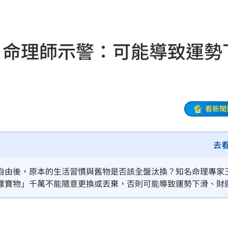
業
16:19
快樂
16:19
！命理師示警：可能導致運勢
分曝
16:17
16:15
傷
16:15
看新聞
放過
16:13
去
車
16:12
曝光
16:12
自由後，原本的生活習慣與舊物是否該全盤汰換？知名命理專家
樣寶物」千萬不能隨意更換或丟棄，否則可能導致運勢下滑、財
在哭
16:11
灣隊
16:06