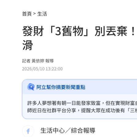
慈濟買BNT遭詐 蔡英文：務必相信專
首頁
生活
73歲首過父親節 他找亡妻淚：今天好
發財「3舊物」別丟棄
助鳳飛飛一炮而紅 龍千玉亡父超狂身
滑
不斷更新／虎航8日沖繩石垣島8班停飛
天空突下起麻將雨 士林婦險遭砸頭受
記者 黃依婷 報導
2026/05/10 13:22:00
反指標女神一句話旺宏重摔！網抖：求
阿立幫你摘要新聞重點
吉安鄉公所副主任酒駕 突開車門害摔
白海豚會放颱風假？最新暴風圈侵襲率
許多人夢想著有朝一日能發家致富，但在實現財富
師近日在社群平台分享，提醒大眾在成功後有「三
前員工虐殺董座封屍 他見煞：有冤屈
損，甚至讓人後悔莫及。
生活中心／綜合報導
瓊斯盃領隊出爐 陳立宗與張維正挺台