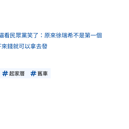
貓看民眾黨笑了：原來徐瑞希不是第一個
下來錢就可以拿去發
起家厝
舊車