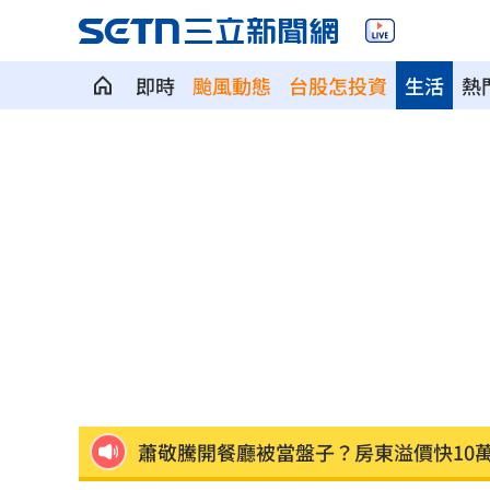
即時
颱風動態
台股怎投資
生活
熱
攝護腺肥大頻尿！10分鐘提拉手術重獲
新／泰山工安意外！工人修天車遭電擊
新／桃園85歲老婦遭尪殺害 右半臉全
張員瑛屢爆「耍大牌」爭議 9字洩真心
柯基1隻NT400！網紅爆中國繁殖場殘酷
蕭敬騰開餐廳被當盤子？房東溢價快10