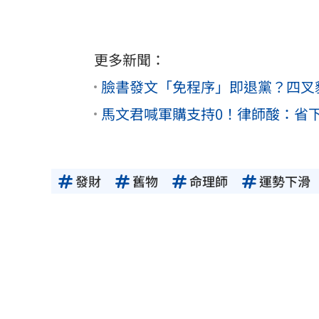
更多新聞：
臉書發文「免程序」即退黨？四叉
馬文君喊軍購支持0！律師酸：省
發財
舊物
命理師
運勢下滑