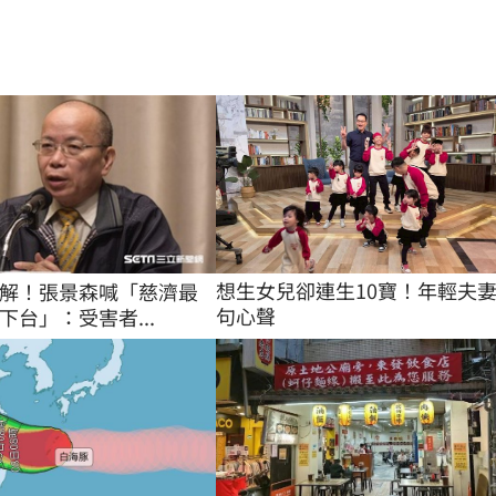
想生女兒卻連生10寶！年輕夫妻
解！張景森喊「慈濟最
句心聲
下台」：受害者...