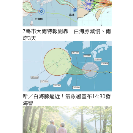
7縣市大雨特報開轟　白海豚減慢、雨
炸3天
新／白海豚逼近！氣象署宣布14:30發
海警