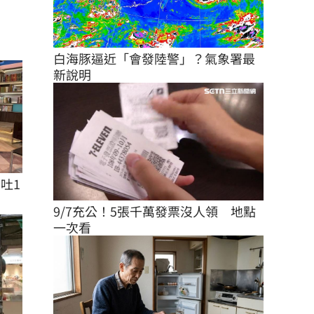
白海豚逼近「會發陸警」？氣象署最
新說明
吐1
9/7充公！5張千萬發票沒人領　地點
一次看