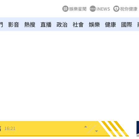
娛樂星聞
iNEWS
祝你健康
門
影音
熱搜
直播
政治
社會
娛樂
健康
國際
新生
16:34
命危
16:31
爛
16:30
話
16:29
黑幕
16:25
萬
16:21