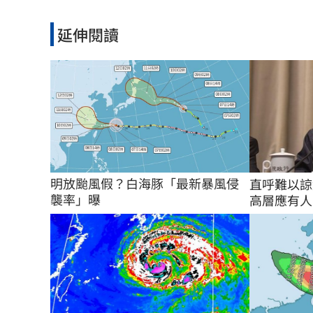
延伸閱讀
明放颱風假？白海豚「最新暴風侵
直呼難以諒
襲率」曝
高層應有人