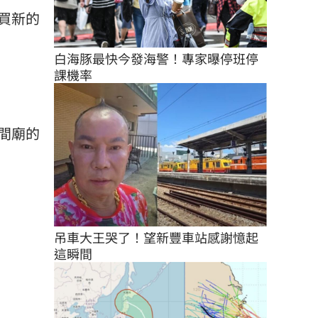
買新的
白海豚最快今發海警！專家曝停班停
課機率
間廟的
吊車大王哭了！望新豐車站感謝憶起
這瞬間