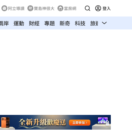
阿立導讀
寶島神很大
富房網
登入
兩岸
運動
財經
專題
新奇
科技
旅遊
汽車
寵物