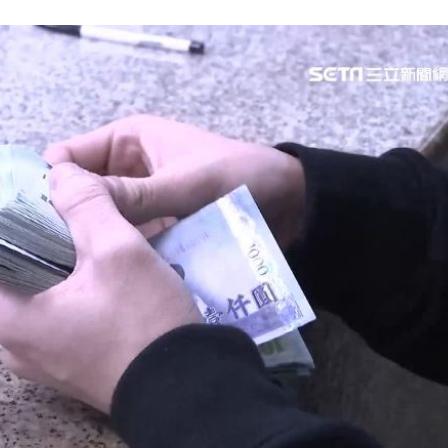
理
16:06
懂買
16:04
穢物
16:01
阿咪
16:01
成形
12:00
」氣
12:00
場！
10:30