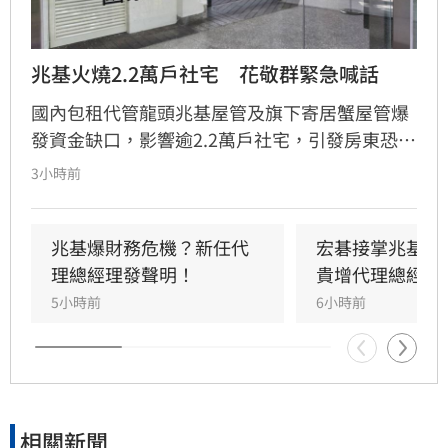
兆基火燒2.2萬戶社宅　花敬群緊急喊話
國內包租代管龍頭兆基屋管及旗下寄居蟹屋管爆
發資金缺口，影響逾2.2萬戶社宅，引發房東恐
慌。國家住都中心董事長花敬群今（10）日召開
3小時前
緊急記者會強調，寄居蟹已啟動轉接機制，兆基
目前則正常履約。住都中心已於官網建立「專案
協助專區」，協調六都租賃公會協助受影響房東
兆基爆財務危機？新任代
宏碁接掌兆基2
與房客轉換業者。花敬群呼籲兆基應配合想解約
理總經理發聲明！
貴增代理總經理
的屋主，首要目標是確保社宅包租代管業務穩
5小時前
6小時前
定，避免民眾權益受損並防範詐騙行為，請相關
當事人密切關注官方公告並填寫需求登記表。
相關新聞