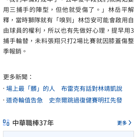
用三捕手的陣型，但他就受傷了。」林岳平解
釋，當時獅隊就有「嗅到」林岱安可能會啟用自
由球員的權利，所以也有先做好心理，提早用3
捕手輪替，未料張翔只打2場比賽就因膝蓋傷整
季報銷。
更多新聞：
場上最「髒」的人 布雷克有話對林靖凱說
道奇輪值告急 史奈爾跳過復健賽明扛先發
中華職棒37年
更多