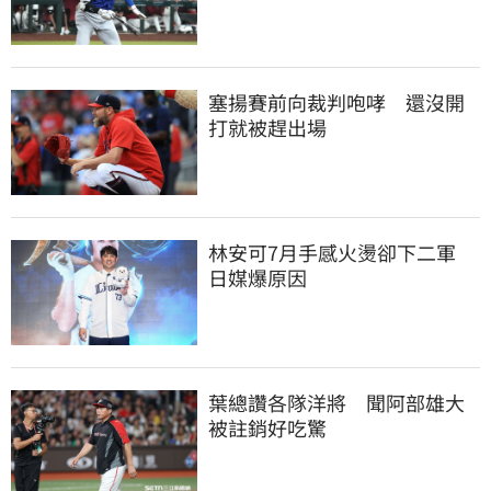
塞揚賽前向裁判咆哮　還沒開
打就被趕出場
林安可7月手感火燙卻下二軍　
日媒爆原因
葉總讚各隊洋將　聞阿部雄大
被註銷好吃驚