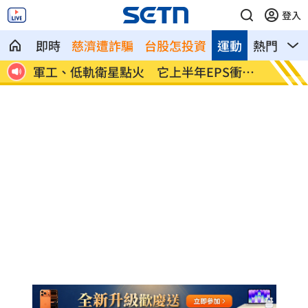
登入
即時
慈濟遭詐騙
台股怎投資
運動
熱門
影
軍工、低軌衛星點火 它上半年EPS衝破5
雪佛蘭
元