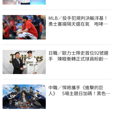
MLB／投手犯規判決輸洋基！
勇士塞揚隔天還在氣 咆哮裁
判1球未投遭驅逐
日職／歐力士隊史首位92號選
手 陳睦衡轉正式球員盼創造
歷史
中職／悍將攜手《進擊的巨
人》 5場主題日加碼！黑色戰
袍帥氣登場