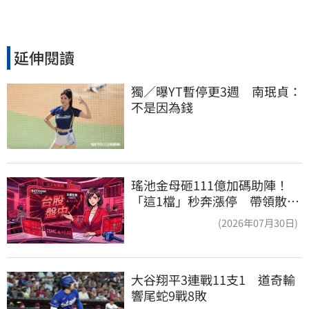
延伸閱讀
獨／曝YT暫停更3週　南珉貞：
不是因為錢
瑤池金母砸111億加碼助陣！
「這1檔」秒奔漲停 帶領散熱
雙雄點火
(2026年07月30日)
大谷翔平3連戰11支1　道奇輸
響尾蛇9戰8敗