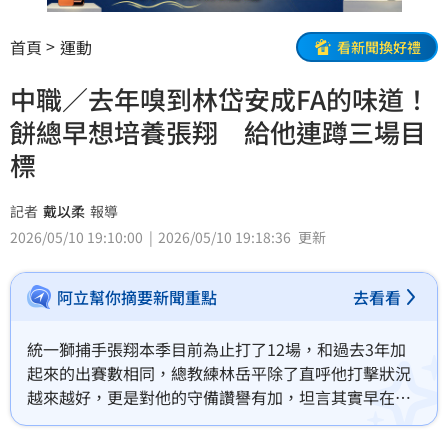
首頁
運動
看新聞換好禮
中職／去年嗅到林岱安成FA的味道！
餅總早想培養張翔 給他連蹲三場目
標
記者
戴以柔
報導
2026/05/10 19:10:00
2026/05/10 19:18:36
更新
阿立幫你摘要新聞重點
去看看
統一獅捕手張翔本季目前為止打了12場，和過去3年加
起來的出賽數相同，總教練林岳平除了直呼他打擊狀況
越來越好，更是對他的守備讚譽有加，坦言其實早在去
年嗅到「FA的味道」時，就有想好好培養他為獅隊新一
代的主戰捕手。