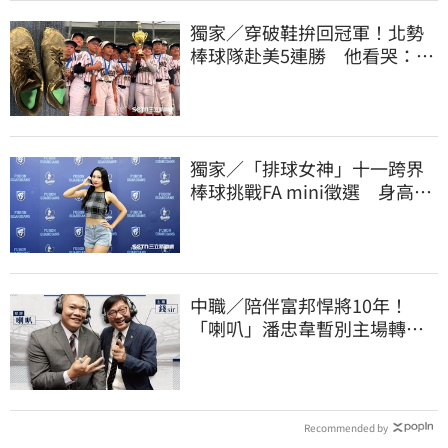
獨家／穿破鞋拚回冠軍！北勢
棒球隊赴美5連勝 他看哭：台
灣囡仔的韌性
獨家／「排球女神」十一跨界
棒球挑戰FA mini徵選 身高
173竟成應援劣勢
中職／陪伴富邦悍將10年！
「喇叭」潘忠韋暫別主場轉
播 感性發聲了
Recommended by