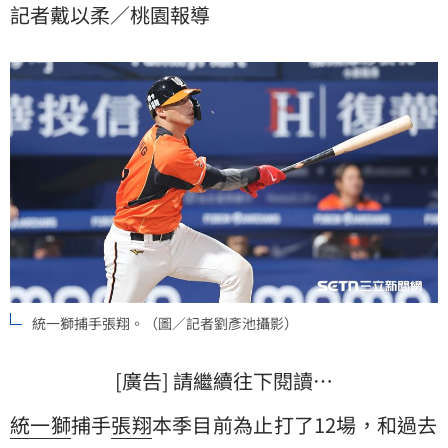
記者戴以柔／桃園報導
統一獅捕手張翔。（圖／記者劉彥池攝影）
[廣告] 請繼續往下閱讀…
統一獅
捕手
張翔
本季目前為止打了12場，和過去