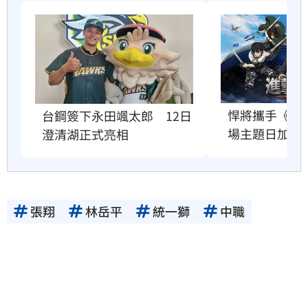
悍將攜手《進
台鋼簽下永田颯太郎　12日
場主題日加碼
澄清湖正式亮相
張翔
林岳平
統一獅
中職