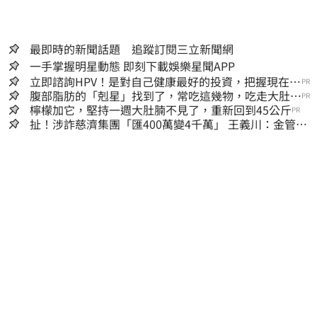
最即時的新聞話題 追蹤訂閱三立新聞網
一手掌握明星動態 即刻下載娛樂星聞APP
立即諮詢HPV！是對自己健康最好的投資，把握現在不
PR
嫌晚！
腹部脂肪的「剋星」找到了，常吃這幾物，吃走大肚
PR
囊，瘦出小蠻腰
檸檬加它，堅持一週大肚腩不見了，重新回到45公斤
PR
扯！涉詐慈濟集團「匯400萬變4千萬」 王義川：金管
會、台銀動起來