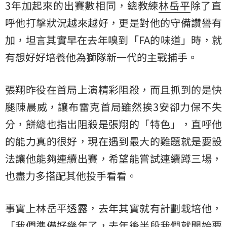
3年加起來的出賽數相同，總教練
林岳平
除了直
呼他打擊狀況越來越好，更是對他的守備讚譽有
加，坦言其實早在去年嗅到「FA的味道」時，就
有想好好培養他為獅隊新一代的主戰捕手。
張翔昨役在首局上演精彩阻殺，而且抓到的是快
腿陳晨威，讓布雷克首局雖然挨3安卻力保不失
分，餅總也指出阻殺是張翔的「特色」，直呼他
的能力真的很好，現在遇到最大的難題就是要設
法讓他能夠連續出賽，希望能嘗試連續蹲三場，
也盡力多搭配其他投手看看。
事實上林岳平透露，去年其實就有計劃栽培他，
「我們準備好幾年了，去年後半段我們就開始要