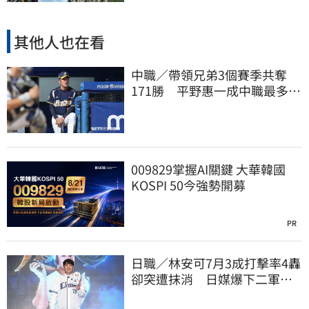
其他人也在看
中職／帶領兄弟3個賽季共奪
171勝 平野惠一成中職最多勝
外籍教頭
009829掌握AI關鍵 大華韓國
KOSPI 50今強勢開募
PR
日職／林安可7月3成打擊率4轟
卻突遭抹消 日媒爆下二軍背
後原因