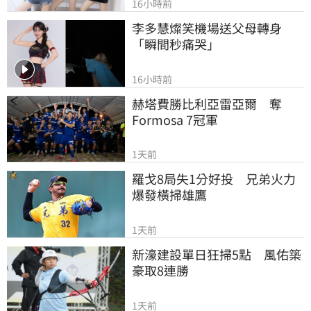
16小時前
李多慧燦笑機場送父母轉身
「瞬間秒痛哭」
16小時前
赫塔費勝比利亞雷亞爾　奪
Formosa 7冠軍
1天前
羅戈8局失1分好投　兄弟火力
爆發橫掃雄鷹
1天前
新濠建設單日狂掃5點　風佑築
豪取8連勝
1天前