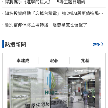
悍將攜手《進擊的巨人》 5場主題日加碼
知名投資網勸「忘掉台積電」 這2檔AI股更值進場、
長期持有
暫別富邦悍將主場轉播 潘忠韋感性發聲了
熱搜新聞
更多
李建成
宏碁
兆基