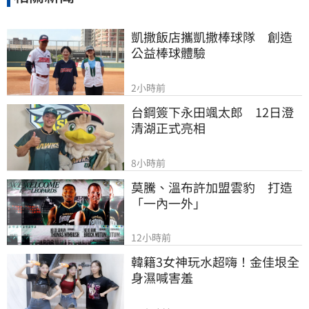
凱撒飯店攜凱撒棒球隊　創造
公益棒球體驗
2小時前
台鋼簽下永田颯太郎　12日澄
清湖正式亮相
8小時前
莫騰、溫布許加盟雲豹　打造
「一內一外」
12小時前
韓籍3女神玩水超嗨！金佳垠全
身濕喊害羞