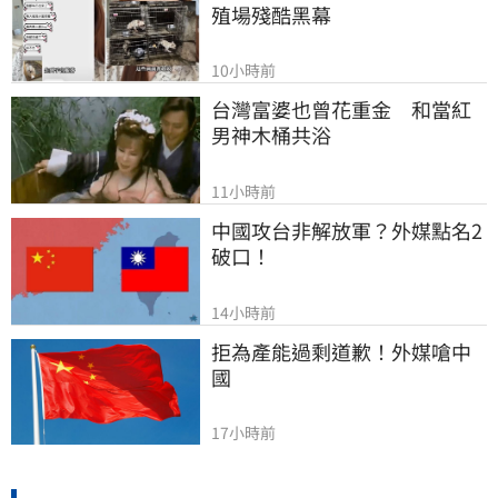
殖場殘酷黑幕
10小時前
台灣富婆也曾花重金　和當紅
男神木桶共浴
11小時前
中國攻台非解放軍？外媒點名2
破口！
14小時前
拒為產能過剩道歉！外媒嗆中
國
17小時前