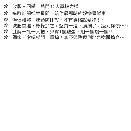
改版大回饋 熱門3C大獎接力送
追蹤訂閱娛樂星聞 給你最即時的娛樂星鮮事
伴侶和妳一起預防HPV，才有資格說愛妳！
PR
減肥首選，檸檬加它，堅持一週，腰細了，瘦到你懷疑
PR
人生
肚腩一抓一大把，只需1個雞蛋，用一個瘦一個
PR
獨家／家樓梯門口重摔！李亞萍路邊倒地急送醫搶命
「最新傷況」曝