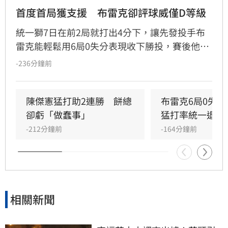
首度首局獲支援　布雷克卻評球威僅D等級
統一獅7日在前2局就打出4分下，讓先發投手布
雷克能輕鬆用6局0失分表現收下勝投，賽後他也
表示今晚投球特別輕鬆，但反而檢討自己的投球
-236分鐘前
內容可能是本季最差一役，球威更是只有C、D等
級。」
陳傑憲猛打助2連勝　餅總
布雷克6局0失
卻虧「做蠢事」
猛打率統一退富
-212分鐘前
-164分鐘前
相關新聞