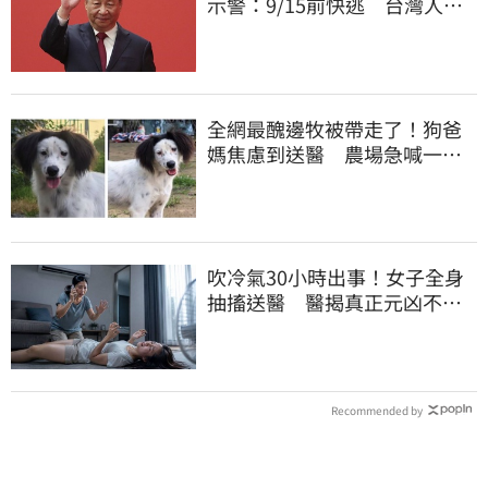
示警：9/15前快逃 台灣人也
被規範恐出不來
全網最醜邊牧被帶走了！狗爸
媽焦慮到送醫 農場急喊一句
話
吹冷氣30小時出事！女子全身
抽搐送醫 醫揭真正元凶不是
冷氣
Recommended by