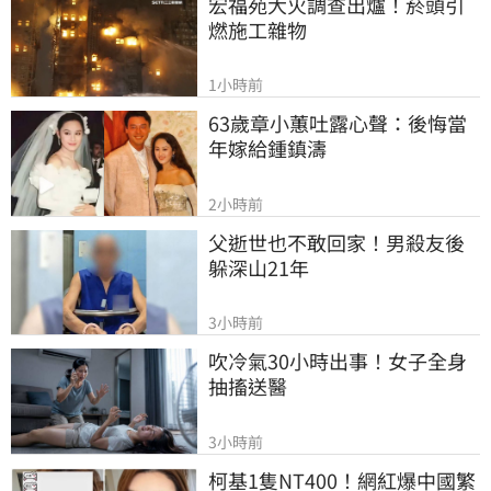
宏福苑大火調查出爐！菸頭引
燃施工雜物
1小時前
63歲章小蕙吐露心聲：後悔當
年嫁給鍾鎮濤
2小時前
父逝世也不敢回家！男殺友後
躲深山21年
3小時前
吹冷氣30小時出事！女子全身
抽搐送醫
3小時前
柯基1隻NT400！網紅爆中國繁