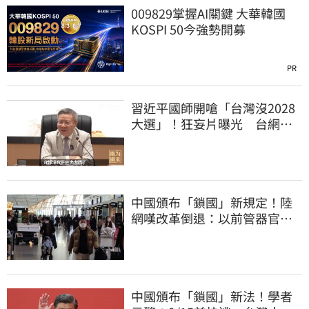
009829掌握AI關鍵 大華韓國
KOSPI 50今強勢開募
PR
習近平國師開嗆「台灣沒2028
大選」！狂妄片曝光 台網
憂：內應配合亂台
中國頒布「鎖國」新規定！陸
網嘆改革倒退：以前管器官現
在管腿
中國頒布「鎖國」新法！學者