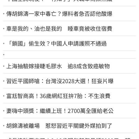
傳胡錦濤一家中毒亡？爆料者急否認他酸爆
車是我的、油也是我的 睡車竟被收住宿費
「鎖國」偷生效？中國人申請護照不通過
上海抽驗嫁接睫毛膠水 逾8成含致癌敏物
習近平國師嗆：台灣沒2028大選！狂妄片曝
富尪智商高！36歲網紅狂拚7胎：不生浪費
妻嗨中頭獎：繼續上班！2700萬全匯給老公
胡錦濤被離場 惹怒習近平關鍵外媒拍到了