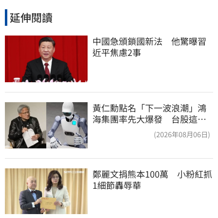
延伸閱讀
中國急頒鎖國新法　他驚曝習
近平焦慮2事
黃仁勳點名「下一波浪潮」鴻
海集團率先大爆發 台股這族
群全面噴出
(2026年08月06日)
鄭麗文捐熊本100萬　小粉紅抓
1細節轟辱華