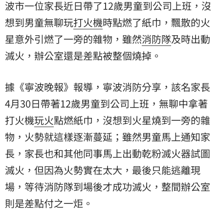
波市一位家長近日帶了12歲男童到公司上班，沒
想到男童無聊玩
打火機
時點燃了紙巾，飄散的火
星意外引燃了一旁的雜物，雖然
消防隊
及時出動
滅火，辦公室還是差點被整個燒掉。
據《寧波晚報》報導，寧波消防分享，該名家長
4月30日帶著12歲男童到公司上班，無聊中拿著
打火機
玩火
點燃紙巾，沒想到火星燒到一旁的雜
物，火勢就這樣逐漸蔓延；雖然男童馬上通知家
長，家長也和其他同事馬上出動乾粉滅火器試圖
滅火，但因為火勢實在太大，最後只能逃離現
場，等待消防隊到場後才成功滅火，整間辦公室
則是差點付之一炬。