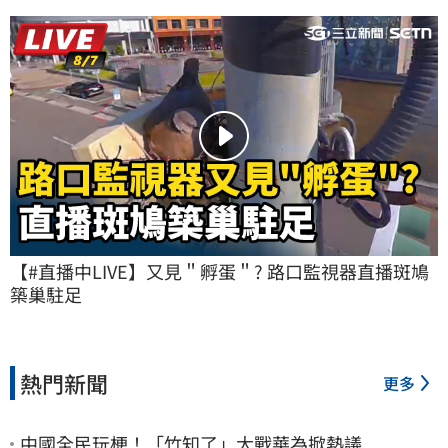
【#直播中LIVE】又見＂孵蛋＂? 路口監視器直播斑鳩
築巢駐足
熱門新聞
更多
中國全民玩梗！「竹知了」大戰華為掀熱議