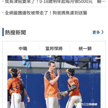
成長津貼要來了！0-18歲明年起每月領5000元 賴清
德：此時不生更待何時
全網最醜邊牧被帶走了！狗爸媽焦慮到送醫
熱搜新聞
更多
中職
富邦悍將
統一獅