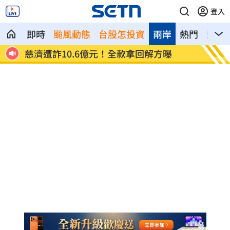
登入
即時
颱風動態
台股怎投資
兩岸
熱門
影音
慈濟遭詐10.6億元！全款拿回解方曝
稱龍蝦