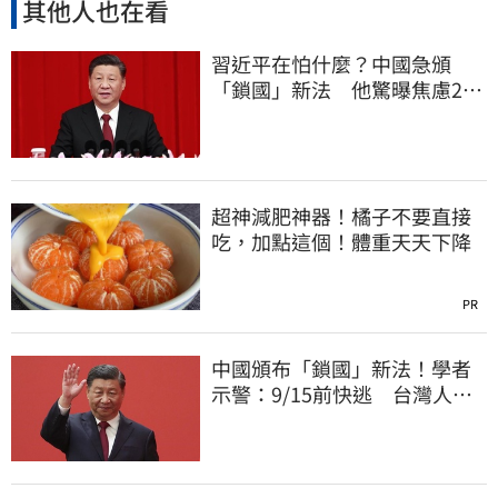
其他人也在看
習近平在怕什麼？中國急頒
「鎖國」新法 他驚曝焦慮2
事：恐慌鞏固政權
超神減肥神器！橘子不要直接
吃，加點這個！體重天天下降
PR
中國頒布「鎖國」新法！學者
示警：9/15前快逃 台灣人也
被規範恐出不來