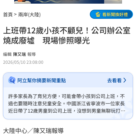
首頁
兩岸(大陸)
看新聞換好禮
上班帶12歲小孩不顧兒！公司辦公室
燒成廢墟 現場慘照曝光
編輯
陳又瑞
報導
2026/05/10 23:08:00
阿立幫你摘要新聞重點
去看看
許多家長為了育兒方便，可能會帶小孩到公司上班，不
過也要隨時注意兒童安全。中國浙江省寧波市一位家長
近日帶了12歲男童到公司上班，沒想到男童無聊玩打火
機時點燃了紙巾，噴飛的火星意外引燃了一旁的雜物，
雖然消防隊及時出動滅火，辦公室還是差點被整個燒
大陸中心／陳又瑞報導
掉。