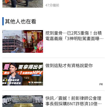
47分鐘前
其他人也在看
挖到童骨…已2死5重傷！台積
電嘉義廠「3神明駐駕畫面曝
光」
做到這點才有資格說愛你
PR
快訊／震撼！前彰律師公會理
事長假採購BNT詐慈濟10億、