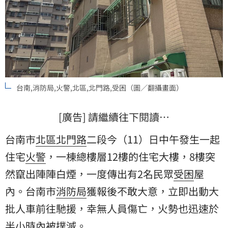
台南,消防局,火警,北區,北門路,受困（圖／翻攝畫面）
[廣告] 請繼續往下閱讀…
台南市
北區
北門路
二段今（11）日中午發生一起
住宅
火警
，一棟總樓層12樓的住宅大樓，8樓突
然竄出陣陣白煙，一度傳出有2名民眾
受困
屋
內。台南市
消防局
獲報後不敢大意，立即出動大
批人車前往馳援，幸無人員傷亡，火勢也迅速於
半小時內被撲滅。