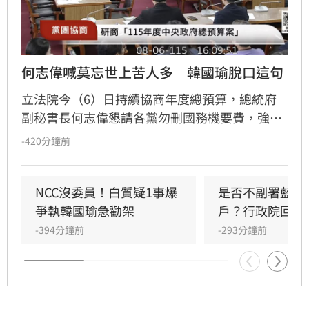
何志偉喊莫忘世上苦人多　韓國瑜脫口這句
立法院今（6）日持續協商年度總預算，總統府
副秘書長何志偉懇請各黨勿刪國務機要費，強調
其用於慰問弱勢及事故家屬，更喊出「莫忘世上
-420分鐘前
苦人多」國民黨立委翁曉玲則反擊此為情緒勒
索，要求總統儘速公布法律及提名大法官，且憲
政癱瘓問題幾乎都是總統造成，立法院長韓國瑜
NCC沒委員！白質疑1事爆
是否不副署藍白
則表示「現在政黨協商，我表情已經很苦了你看
爭執韓國瑜急勸架
戶？行政院回應
到沒有？」隨後裁示國務機要費預算全案保留。
-394分鐘前
-293分鐘前