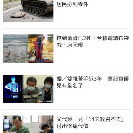
居民撿到零件
挖到童骨已2死！台積電請布袋
戲…原因曝
獨／雙親苦等近3年　遭殺資優
兒有全名了
父代簽…兒「14天教召不去」
付出慘痛代價