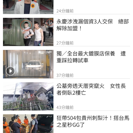
24分鐘前
永慶涉洩漏個資3人交保　總部
解除加盟！
27分鐘前
獨／全台最大鍍膜店保養　遭
重踩拉轉試車
37分鐘前
公墓旁透天厝突竄火　女性長
者倒臥2樓亡
43分鐘前
狂帶504包貴州刺梨汁！搭台馬
之星秒GG了