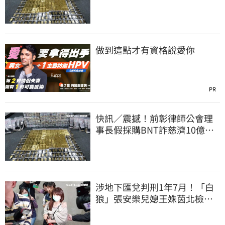
洗錢囤232kg黃金
做到這點才有資格說愛你
PR
快訊／震撼！前彰律師公會理
事長假採購BNT詐慈濟10億、
洗錢囤232kg黃金
涉地下匯兌判刑1年7月！「白
狼」張安樂兒媳王姝茵北檢報
到、今發監執行