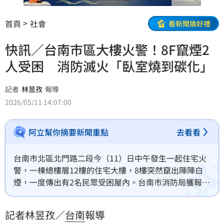
首頁
社會
看新聞換好禮
快訊／台南市區大樓火警！8F竄煙2
人受困 消防滅火「臥室燒到碳化」
記者
林昱孜
報導
2026/05/11 14:07:00
阿立幫你摘要新聞重點
去看看
台南市北區北門路二段今（11）日中午發生一起住宅火
警，一棟總樓層12樓的住宅大樓，8樓突然竄出陣陣白
煙，一度傳出有2名民眾受困屋內。台南市消防局獲報後
不敢大意，立即出動大批人車前往馳援，幸無人員傷
亡，火勢也迅速於半小時內被撲滅。
記者林昱孜／
台南
報導