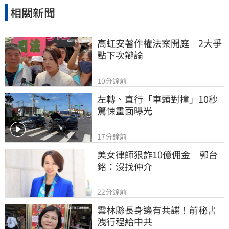
相關新聞
高虹安著作權法案開庭　2大爭
點下次辯論
10分鐘前
左轉、直行「車頭對撞」10秒
驚悚畫面曝光
17分鐘前
美女律師狠詐10億佣金　郭台
銘：沒找仲介
22分鐘前
雲林縣長身邊有共諜！前秘書
洩行程給中共