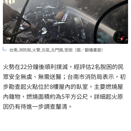
台南,消防局,火警,北區,北門路,受困（圖／翻攝畫面）
火勢在22分鐘後順利撲滅，經評估2名脫困的民
眾安全無虞、無需送醫；台南市消防局表示，初
步勘查起火點位於8樓屋內的臥室，主要燃燒屋
內雜物，燃燒面積約為5平方公尺，詳細起火原
因仍有待進一步調查釐清。