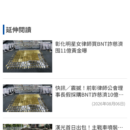
延伸閱讀
彰化明星女律師買BNT詐慈濟 
囤11億黃金曝
快訊／震撼！前彰律師公會理
事長假採購BNT詐慈濟10億、
洗錢囤232kg黃金
(2026年08月06日)
漢光首日出包！主戰車噴裝…