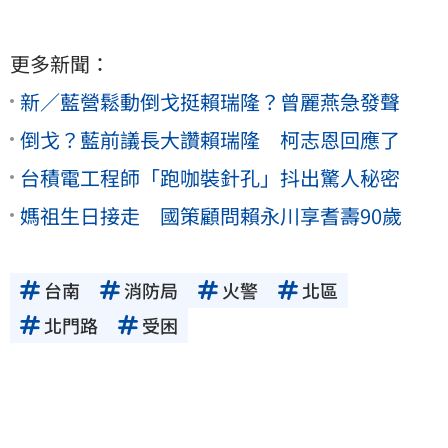
更多新聞：
新／藍營鬆動倒戈挺賴瑞隆？曾麗燕急發聲
倒戈？藍前議長大讚賴瑞隆 柯志恩回應了
台積電工程師「跑咖裝針孔」抖出驚人秘密
媽祖生日接走 國策顧問賴永川享耆壽90歲
台南
消防局
火警
北區
北門路
受困