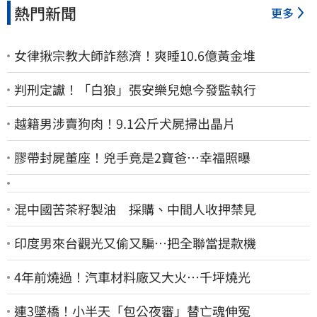
熱門新聞
更多
女律揪宗教大師詐慈濟！爽睡10.6億黃金堆
判刑定讞！「白狼」張安樂兒媳今發監執行
越籍男涉賣狗肉！9.1公斤犬屍掃出晶片
膠帶封屍董座！兇手竟是2寶爸…幸福照曝
混中國苦茶籽製油 採購、中間人收押禁見
印度男來台觀光又偷又騙…把全聯當提款機
4年前燒過！汽車材料廠又大火…千坪燒光
連3墜橋！小半天「包公夜審」替亡魂伸冤