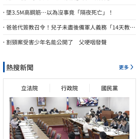
墜3.5M高鋼筋…以為沒事竟「隔夜死亡」！
爸爸代簽教召令！兒子未盡後備軍人義務「14天教召
不去」換3個月刑期
割頸案受害少年名能公開了 父哽咽發聲
熱搜新聞
更多
立法院
行政院
國民黨