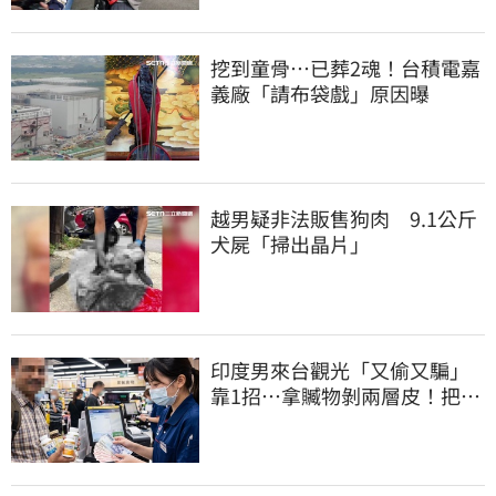
挖到童骨…已葬2魂！台積電嘉
義廠「請布袋戲」原因曝
越男疑非法販售狗肉 9.1公斤
犬屍「掃出晶片」
印度男來台觀光「又偷又騙」
靠1招…拿贓物剝兩層皮！把全
聯當提款機