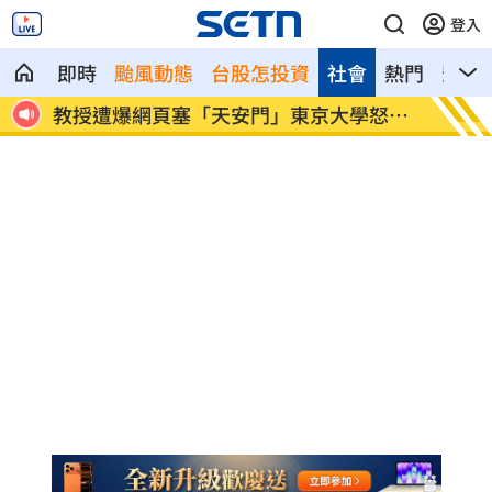
登入
即時
颱風動態
台股怎投資
社會
熱門
影音
快搶
教授遭爆網頁塞「天安門」東京大學怒懲
左轉、
處
光