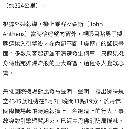
（約224公里）。
根據外媒報導，機上乘客安森斯（John
Anthens）當時恰好望向窗外，親眼目睹男子雙
腿遭捲入引擎後，在內部不斷「旋轉」的驚悚畫
面。多數乘客起初並不清楚發生何事，只聽見機
身傳出宛如爆炸般的巨大聲響，過程令人膽戰心
驚。
丹佛國際機場對此發布聲明，聲明中指出邊疆航
空4345號班機在5月8日晚間11點19分，於丹佛
國際機場起飛時通報撞上一名跑道上的行人，事
故導致引擎短暫起火，已經由丹佛消防局撲滅，