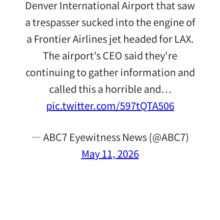
Denver International Airport that saw
a trespasser sucked into the engine of
a Frontier Airlines jet headed for LAX.
The airport's CEO said they're
continuing to gather information and
called this a horrible and…
pic.twitter.com/597tQTA506
— ABC7 Eyewitness News (@ABC7)
May 11, 2026