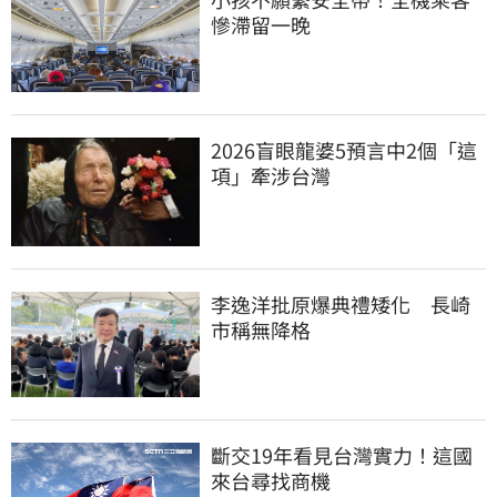
慘滯留一晚
2026盲眼龍婆5預言中2個「這
項」牽涉台灣
李逸洋批原爆典禮矮化　長崎
市稱無降格
斷交19年看見台灣實力！這國
來台尋找商機