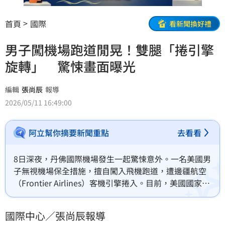
首頁
國際
看新聞換好禮
男子闖機場跑道閒晃！雙腿「捲引擎
旋轉」 驚悚畫面曝光
編輯
張尚辰
報導
2026/05/11 16:49:00
阿立幫你摘要新聞重點
去看看
8日深夜，丹佛國際機場發生一起驚悚意外。一名美國男
子無視機場保全措施，擅自闖入飛機跑道，遭邊疆航空
（Frontier Airlines）客機引擎捲入。目前，美國國家運
輸安全委員會與美國聯邦航空總署已介入調查，最新監
視器畫面也隨之曝光。
國際中心／張尚辰報導