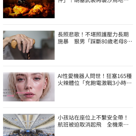
美煉油廠
長照悲歌！不堪照護壓力長期
施暴 狠男「踩斷80歲老母8根
肋骨」致死
AI性愛機器人問世！狂塞165種
火辣體位「充飽電激戰3小時」
售價曝
小孩站在座位上不繫安全帶！
航班被迫取消起飛 全機乘客
慘滯留一晚