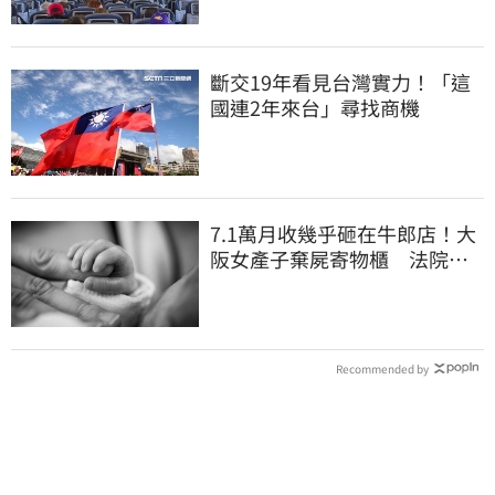
斷交19年看見台灣實力！「這
國連2年來台」尋找商機
7.1萬月收幾乎砸在牛郎店！大
阪女產子棄屍寄物櫃 法院
揭：已生產12次
Recommended by