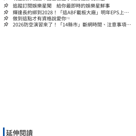
追蹤訂閱娛樂星聞 給你最即時的娛樂星鮮事
輝達長約綁到2028！「這ABF載板大廠」明年EPS上看
22元 目標價至1000元
做到這點才有資格說愛你
PR
2026防空演習來了！「14縣市」斷網時間、注意事項一
次看
延伸閱讀