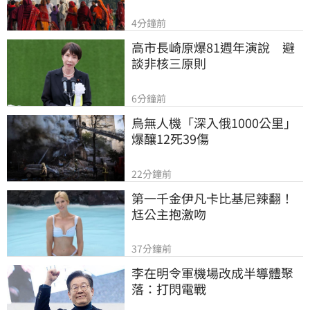
4分鐘前
高市長崎原爆81週年演說　避
談非核三原則
6分鐘前
烏無人機「深入俄1000公里」
爆釀12死39傷
22分鐘前
第一千金伊凡卡比基尼辣翻！
尪公主抱激吻
37分鐘前
李在明令軍機場改成半導體聚
落：打閃電戰