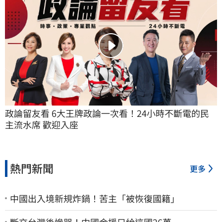
政論留友看 6大王牌政論一次看！24小時不斷電的民
主流水席 歡迎入座
熱門新聞
更多
中國出入境新規炸鍋！苦主「被恢復國籍」
斷交台灣後慘哭！中國金援只給這國26萬