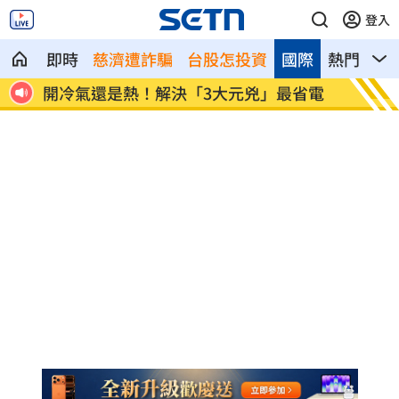
登入
即時
慈濟遭詐騙
台股怎投資
國際
熱門
影
省電
金秀賢首公開受訪 將登印尼電視台節目
澎湖後