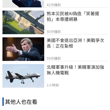
42分鐘前
熊本災民被AI偽造「笑著擺
拍」本尊遭網暴
50分鐘前
美國不會退出亞洲！美戰爭次
長：正在紮根
59分鐘前
北韓軍事升級！美韓軍演加強
無人機電戰
1小時前
其他人也在看