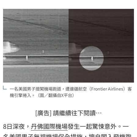
一名美國男子擅闖機場跑道，遭邊疆航空（Frontier Airlines）客
機引擎捲入。（圖／翻攝自X平台）
[廣告] 請繼續往下閱讀…
8日深夜，
丹佛國際
機場
發生一起驚悚意外。一
名美國男子無視機場保全措施，擅自闖入
飛機
跑