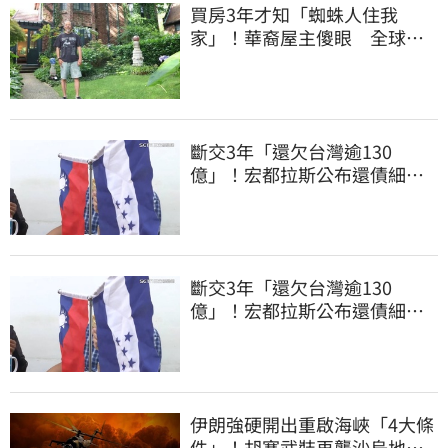
買房3年才知「蜘蛛人住我
家」！華裔屋主傻眼 全球童
真信件狂寄來
斷交3年「還欠台灣逾130
億」！宏都拉斯公布還債細
節 竟只還了6％
斷交3年「還欠台灣逾130
億」！宏都拉斯公布還債細
節 竟只還了6％
伊朗強硬開出重啟海峽「4大條
件」！胡塞武裝再襲沙烏地阿