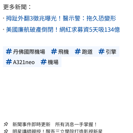
更多新聞：
拇趾外翻3徵兆曝光！醫示警：拖久恐變形
美國廉航破產倒閉！網紅求募資5天吸134億
丹佛國際機場
飛機
跑道
引擎
A321neo
機場
新聞事件即時更新 所有消息一手掌握！
明星講師親授！醒吾三立學院打造影視新星