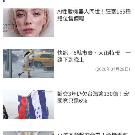
AI性愛機器人問世！狂塞165種
體位售價曝
快訊／5縣市豪、大雨特報 一
路下到晚上
(2026年07月28日)
斷交3年仍欠台灣逾130億！宏
國竟只還6％
小孩不願繫安全帶！全機乘客