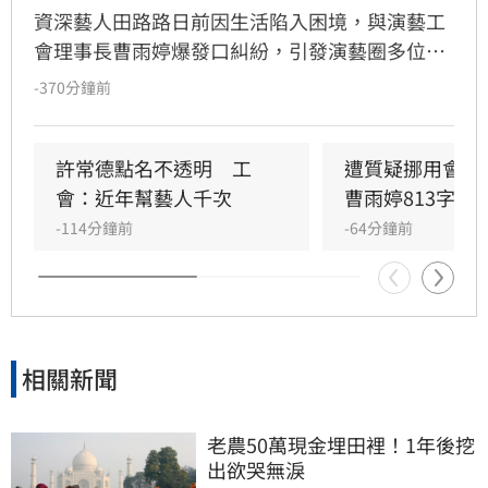
資深藝人田路路日前因生活陷入困境，與演藝工
會理事長曹雨婷爆發口糾紛，引發演藝圈多位人
士關注並公開互嗆。然而事件峰迴路轉，田路路
-370分鐘前
突發文揭露最新近況，態度大轉彎公開感謝曹雨
婷。
許常德點名不透明　工
遭質疑挪用會費
會：近年幫藝人千次
曹雨婷813字聲
-114分鐘前
-64分鐘前
相關新聞
老農50萬現金埋田裡！1年後挖
出欲哭無淚