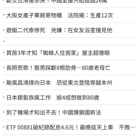
大阪女產子棄屍寄物櫃 法院揭：生產12次
遊艇二代泰慘死 兇嫌：在女友浴室撞見他
買房3年才知「蜘蛛人住我家」屋主超傻眼
長照悲歌！狠男踩斷8根肋骨…80歲老母亡
颱風昌鴻撲向日本 恐從東北登陸穿越本州
日本銀髮族瘋工作 逾4成想做到80歲
到了機場才知出不去！中國爆鎖國新法
ETF 00881破紀錄配息4.6元！最晚這天上車 不敗教
主讚：表現超越0050