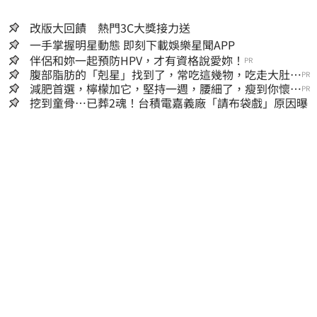
改版大回饋 熱門3C大獎接力送
一手掌握明星動態 即刻下載娛樂星聞APP
伴侶和妳一起預防HPV，才有資格說愛妳！
PR
腹部脂肪的「剋星」找到了，常吃這幾物，吃走大肚
PR
囊，瘦出小蠻腰
減肥首選，檸檬加它，堅持一週，腰細了，瘦到你懷疑
PR
人生
挖到童骨…已葬2魂！台積電嘉義廠「請布袋戲」原因曝