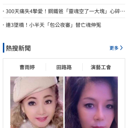
300天痛失4摯愛！鋼鐵爸「靈魂空了一大塊」心碎
喊：這輩子最痛的路
連3墜橋！小半天「包公夜審」替亡魂伸冤
熱搜新聞
更多
曹雨婷
田路路
演藝工會