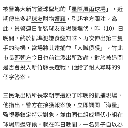
被譽為大新竹籃球聖地的「
星際風雨球場
」，近
期傳出多起
球友
財物
遭竊
，引起地方關注。為
此，員警連日喬裝球友在場邊埋伏，昨（10）日
晚間，終於抓準犯嫌食髓知味、再次伸出第三隻
手的時機，當場將其逮捕並「人贓俱獲」。竹北
市長
鄭朝方
今日也前往派出所致謝，對於被追問
是否會投入新竹縣長選戰，他給了耐人尋味的9
個字答案。
三民派出所所長李朝宇還原了昨晚的抓捕現場，
他指出，警方在接獲報案後，立即調閱「海量」
監視器鎖定特定對象，並由同仁組成埋伏小組在
球場周邊守候。就在昨日晚間，一名男子自以為