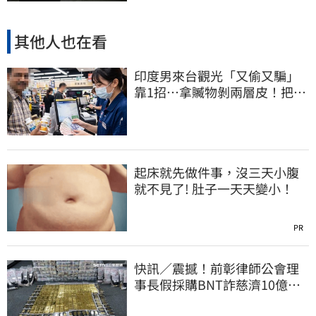
其他人也在看
印度男來台觀光「又偷又騙」
靠1招…拿贓物剝兩層皮！把全
聯當提款機
起床就先做件事，沒三天小腹
就不見了! 肚子一天天變小！
PR
快訊／震撼！前彰律師公會理
事長假採購BNT詐慈濟10億、
洗錢囤232kg黃金