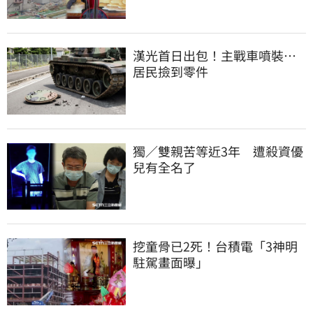
漢光首日出包！主戰車噴裝…
居民撿到零件
獨／雙親苦等近3年　遭殺資優
兒有全名了
挖童骨已2死！台積電「3神明
駐駕畫面曝」