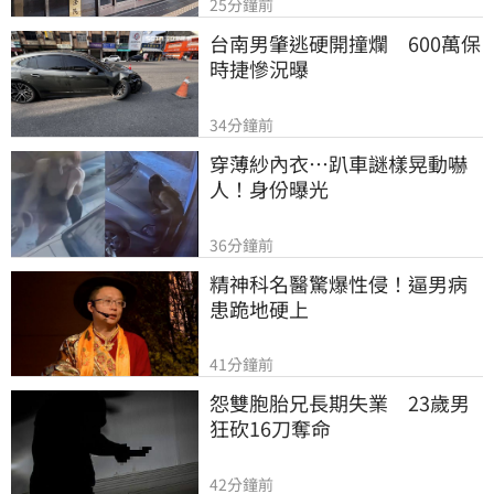
25分鐘前
台南男肇逃硬開撞爛　600萬保
時捷慘況曝
34分鐘前
穿薄紗內衣…趴車謎樣晃動嚇
人！身份曝光
36分鐘前
精神科名醫驚爆性侵！逼男病
患跪地硬上
41分鐘前
怨雙胞胎兄長期失業　23歲男
狂砍16刀奪命
42分鐘前