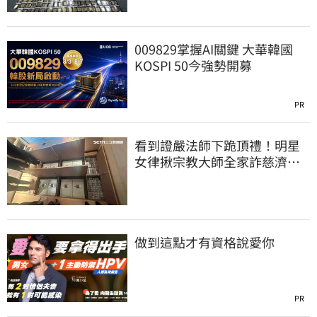
009829掌握AI關鍵 大華韓國
KOSPI 50今強勢開募
PR
看到證嚴法師下跪頂禮！明星
女律揪宗教大師全家詐慈濟…
全家爽睡黃金堆
做到這點才有資格說愛你
PR