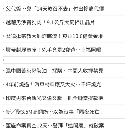
父代簽…兒「14天教召不去」付出慘痛代價
越籍男涉賣狗肉！9.1公斤犬屍掃出晶片
女律揪宗教大師詐慈濟！爽睡10.6億黃金堆
膠帶封屍董座！兇手竟是2寶爸…幸福照曝
混中國苦茶籽製油 採購、中間人收押禁見
4年前燒過！汽車材料廠又大火…千坪燒光
印度男來台觀光又偷又騙…把全聯當提款機
新／墜3.5M高鋼筋…以為沒事「隔夜死亡」
董座命案真空12天…警拜「這間廟」就破案