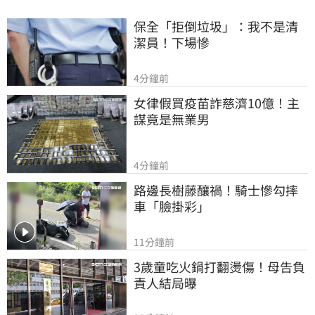
保全「拒倒垃圾」：我不是清
潔員！下場慘
4分鐘前
女律假買疫苗詐慈濟10億！主
謀竟是無業男
4分鐘前
路邊長樹藤釀禍！騎士慘勾摔
車「臉掛彩」
11分鐘前
3歲童吃火鍋打翻燙傷！母告負
責人結局曝