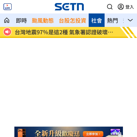
登入
即時
颱風動態
台股怎投資
社會
熱門
影音
最重
台灣地震97％是這2種 氣象署認證破壞力
AIT
大