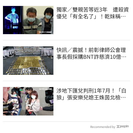
獨家／雙親苦等近3年 遭殺資
優兒「有全名了」！乾妹稱賠
償恐毀她未來
快訊／震撼！前彰律師公會理
事長假採購BNT詐慈濟10億、
洗錢囤232kg黃金
涉地下匯兌判刑1年7月！「白
狼」張安樂兒媳王姝茵北檢報
到、今發監執行
Recommended by