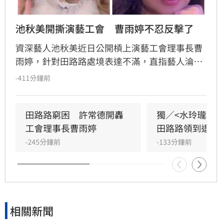
池秋美開撕演藝工會　曹雨婷不忍反擊了
資深藝人池秋美近日公開槓上演藝工會理事長曹
雨婷，針對田路路處境表達不滿，直指藝人淪為
弱勢族群，退休保障不足。池秋美怒嗆工會未善
-411分鐘前
盡照顧會員之責，對此，曹雨婷強硬回擊，強調
工會向來秉公守法，低調協助無數資深藝人是為
維護其尊嚴。
田路路窮困　許常德開轟
獨／<水玲瓏>
工會理事長曹雨婷
田路路領到退休
-245分鐘前
-133分鐘前
相關新聞