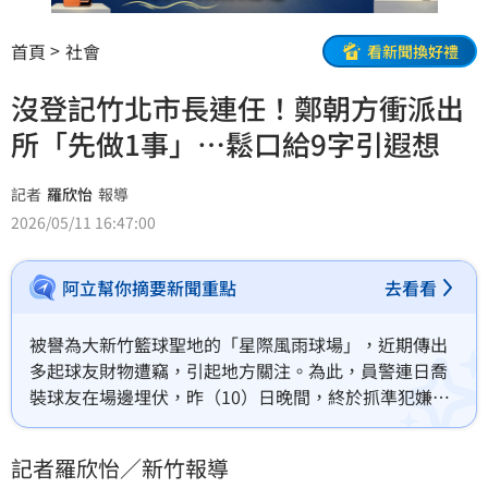
首頁
社會
看新聞換好禮
沒登記竹北市長連任！鄭朝方衝派出
所「先做1事」…鬆口給9字引遐想
記者
羅欣怡
報導
2026/05/11 16:47:00
阿立幫你摘要新聞重點
去看看
被譽為大新竹籃球聖地的「星際風雨球場」，近期傳出
多起球友財物遭竊，引起地方關注。為此，員警連日喬
裝球友在場邊埋伏，昨（10）日晚間，終於抓準犯嫌食
髓知味、再次伸出第三隻手的時機，當場將其逮捕並
「人贓俱獲」。
記者羅欣怡／新竹報導