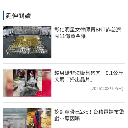
延伸閱讀
彰化明星女律師買BNT詐慈濟 
囤11億黃金曝
越男疑非法販售狗肉 9.1公斤
犬屍「掃出晶片」
(2026年08月05日)
挖到童骨已2死！台積電請布袋
戲…原因曝