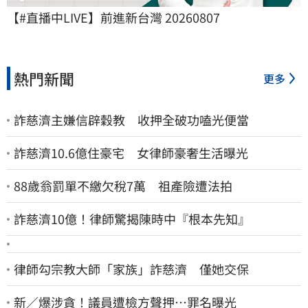
【#直播中LIVE】前進新台灣 20260807
熱門新聞
更多
詐慈濟主嫌信辟穀教 收押全破功嗑光便當
詐慈濟10.6億住豪宅 女律師豪奢生活曝光
88歲翁罰單不繳欠稅7萬 祖產險遭法拍
詐慈濟10億！律師驚揭陳時中『根本先知』
律師勾宗教大師「家族」詐慈濟 僅她交保
新／爆涉貪！議員遭檢方聲押…罪名曝光