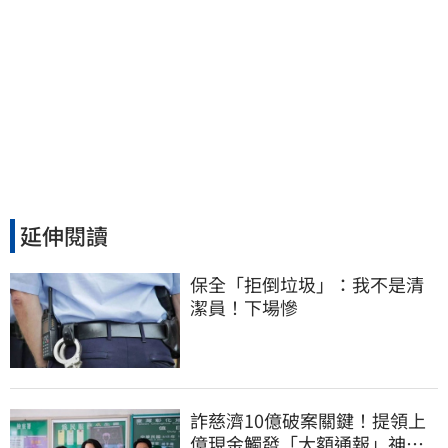
延伸閱讀
保全「拒倒垃圾」：我不是清
潔員！下場慘
詐慈濟10億破案關鍵！提領上
億現金觸發「大額通報」神鬼