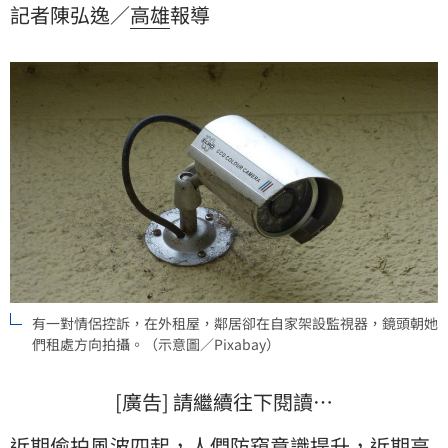
記者陳弘逸／
高雄
報導
有一對情侶控訴，在外租屋，鄰居卻在自家架設監視器，鏡頭朝她
們租處方向拍攝。（示意圖／Pixabay）
[廣告] 請繼續往下閱讀…
近期偷拍風波四起，人們防窺意識提升，近期高