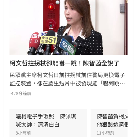
柯文哲拄拐杖卻能嚇一跳！陳智菡全說了
民眾黨主席柯文哲日前拄拐杖前往警局更換電子
監控裝置，卻在慶生短片中被發現能「嚇到跳起
來」，引發外界質疑。民眾黨團主任陳智菡強
-428分鐘前
調，柯文哲腳傷屬實，因長期配戴電子腳鐐導致
左右腳負重不均，陳智菡也駁斥假受傷說法，表
示慶生當下的反應僅是直覺動作，網友的酸言酸
曬柯電子手環照　陳佩琪
陳智菡賀柯文哲
語言過其實。
喊太帥：清清白白
他狠酸這黨很奇
8小時前
11小時前