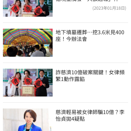
律師遭擊落內幕
(2023年01月18日)
地下墳墓遷葬…挖3.6米見400
座！今辦法會
詐慈濟10億破案關鍵！女律頻
繁1動作露餡
慈濟輕易被女律師騙10億？李
怡貞拋4疑點