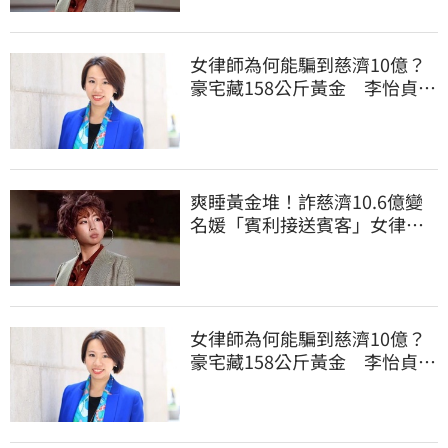
女律師為何能騙到慈濟10億？
豪宅藏158公斤黃金 李怡貞驚
曝背後身分
爽睡黃金堆！詐慈濟10.6億變
名媛「賓利接送賓客」女律師
超奢華生活曝光
女律師為何能騙到慈濟10億？
豪宅藏158公斤黃金 李怡貞驚
曝背後身分