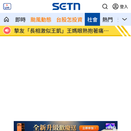
登入
即時
颱風動態
台股怎投資
社會
熱門
影音
洗記
摯友「長相激似王凱」王媽眼熟抱著痛
獨／單
哭！
恩