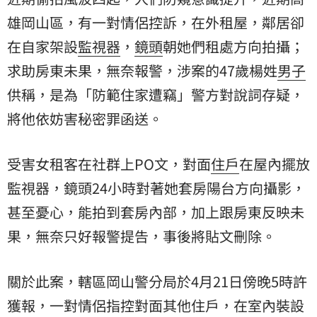
雄岡山區，有一對情侶控訴，在外租屋，鄰居卻
在自家架設
監視器
，
鏡頭
朝她們租處方向拍攝；
求助房東未果，無奈報警，涉案的47歲楊姓
男子
供稱，是為「防範住家遭竊」警方對說詞存疑，
將他依妨害秘密罪函送。
受害女租客在社群上PO文，對面
住戶
在屋內擺放
監視器，鏡頭24小時對著她套房陽台方向攝影，
甚至憂心，能拍到套房內部，加上跟房東反映未
果，無奈只好報警提告，事後將貼文刪除。
關於此案，轄區岡山警分局於4月21日傍晚5時許
獲報，一對情侶指控對面其他住戶，在室內裝設