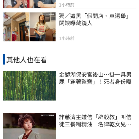
1小時前
獨／遭黑「假開店、真選舉」
闆娘曝藏鏡人
1小時前
其他人也在看
金獅湖保安宮後山…掛一具男
屍「穿著整齊」！死者身份曝
詐慈濟主嫌信「辟穀教」叫信
徒三餐喝精油 名律乾女兒卻
吃鮑魚喝紅酒