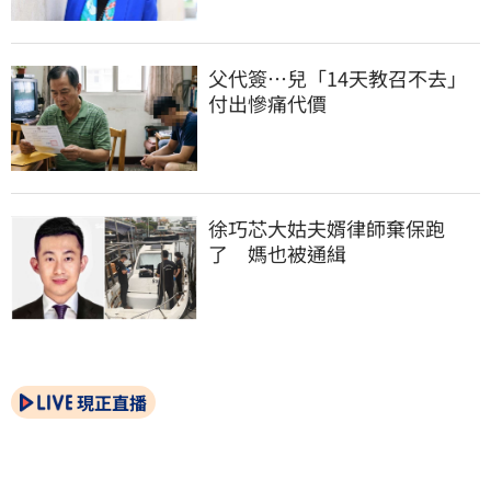
父代簽…兒「14天教召不去」
付出慘痛代價
徐巧芯大姑夫婿律師棄保跑
了　媽也被通緝
現正直播