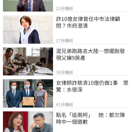
22分鐘前
詐10億女律曾任中市法律顧
問？市府澄清
27分鐘前
混兄弟跑路去大陸…想擺脫發
現父擁9房產
38分鐘前
女律師詐慈濟10億仍做1事　眾
驚：水很深
41分鐘前
點名「這兩柯」　她：都欠陳
時中一個道歉