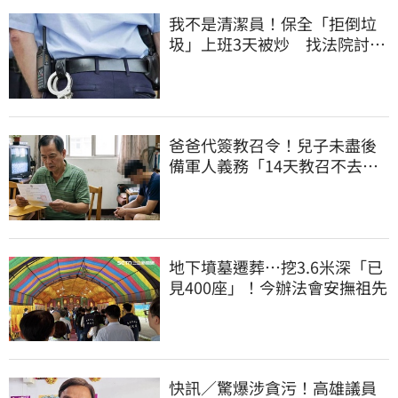
我不是清潔員！保全「拒倒垃
圾」上班3天被炒 找法院討公
道結果出爐
爸爸代簽教召令！兒子未盡後
備軍人義務「14天教召不去」
換3個月刑期
地下墳墓遷葬…挖3.6米深「已
見400座」！今辦法會安撫祖先
快訊／驚爆涉貪污！高雄議員