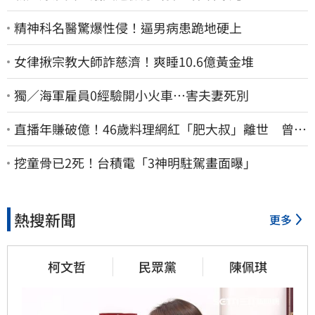
精神科名醫驚爆性侵！逼男病患跪地硬上
女律揪宗教大師詐慈濟！爽睡10.6億黃金堆
獨／海軍雇員0經驗開小火車…害夫妻死別
直播年賺破億！46歲料理網紅「肥大叔」離世 曾連
播17小時辛酸面曝
挖童骨已2死！台積電「3神明駐駕畫面曝」
熱搜新聞
更多
柯文哲
民眾黨
陳佩琪