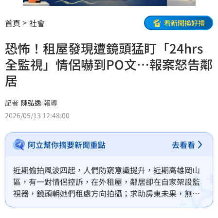
首頁
社會
看新聞換好禮
恐怖！租屋發現遭鏡頭猛盯「24hrs
全監視」情侶嚇到PO文…報案怒告鄰
居
記者
陳弘逸
報導
2026/05/13 12:48:00
阿立幫你摘要新聞重點
去看看
近期偷拍風波四起，人們防窺意識提升，近期高雄岡山
區，有一對情侶控訴，在外租屋，鄰居卻在自家架設監
視器，鏡頭朝她們租處方向拍攝；求助房東未果，無奈
報警，涉案的47歲楊姓男子供稱，是為「防範住家遭
竊」警方對說詞存疑，將他依妨害秘密罪函送。