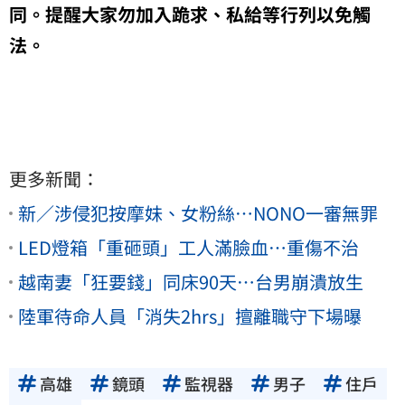
同。提醒大家勿加入跪求、私給等行列以免觸
法。
更多新聞：
新／涉侵犯按摩妹、女粉絲…NONO一審無罪
LED燈箱「重砸頭」工人滿臉血…重傷不治
越南妻「狂要錢」同床90天…台男崩潰放生
陸軍待命人員「消失2hrs」擅離職守下場曝
高雄
鏡頭
監視器
男子
住戶