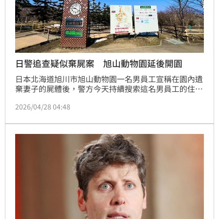
日警追查疑似棄屍案 旭山動物園延後開園
日本北海道旭川市旭山動物園一名男員工宣稱在園內遺
棄妻子的屍體後，警方今天持續搜索這名男員工的住
家。受到這起事件影響，旭川市政府已決定這座動物園
2026/04/28 04:48
延到5月1日開園。