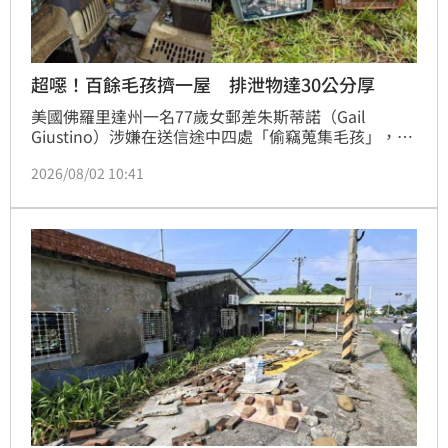
超噁！百餘毛孩擠一屋 排泄物達30公分厚
美國佛羅里達州一名77歲女郵差朱斯蒂諾（Gail 
Giustino）涉嫌在送信途中四處「偷竊蒐集毛孩」，警
方接獲檢舉後持搜索票進入住家，赫然發現屋內飼養超
2026/08/02 10:41
過100隻貓狗，環境堆滿糞便、惡臭難聞，部分房間甚
至累積約30公分厚的排泄物，隨即她被依虐待動物等罪
嫌逮捕。