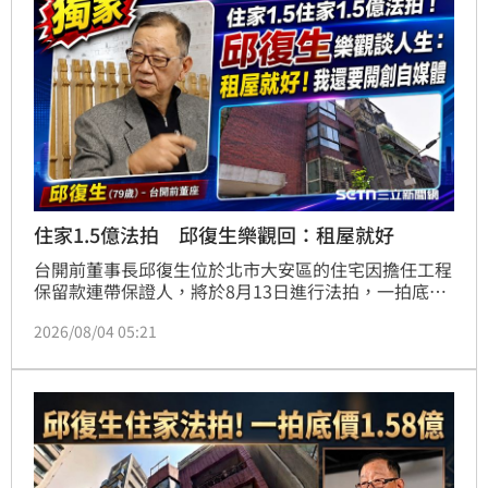
更點名邱于芸涉及多筆可疑資金流向與非常規交易，目
前已進入司法調查。針對邱氏父女的公開言論，台開揚
言將採取民事求償與刑事告訴，要求其停止誤導社會，
並誠實面對司法調查及股東質疑。
住家1.5億法拍 邱復生樂觀回：租屋就好
台開前董事長邱復生位於北市大安區的住宅因擔任工程
保留款連帶保證人，將於8月13日進行法拍，一拍底價
達1.58億元。面對資產遭法拍，79歲的邱復生展現樂觀
2026/08/04 05:21
態度，強調「該賠就賠」，並表示隨時能從零開始。他
目前積極籌備經營自媒體，計畫打造不受政治立場干
預、純粹追求言論自由的媒體平台。邱復生指出，現今
媒體環境受藍綠白政治影響過大，他希望推動超越色彩
的聲音，重拾當年監製《悲情城市》時對言論自由的堅
持。儘管事業面臨挑戰，他仍維持運動習慣，並強調與
家人感情依舊，將專注於自媒體開創新局。