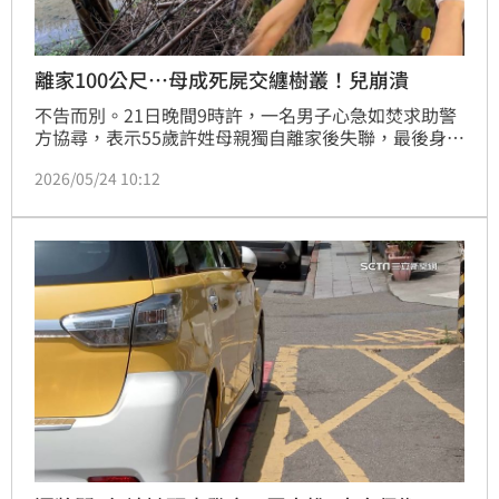
離家100公尺…母成死屍交纏樹叢！兒崩潰
不告而別。21日晚間9時許，一名男子心急如焚求助警
方協尋，表示55歲許姓母親獨自離家後失聯，最後身影
在高雄燕巢區鳳旗路50號空地。他四處奔波，甚至將監
2026/05/24 10:12
視器PO上網路，希望路人多看一眼、多一分線索，把
媽媽平安帶回家。無奈造化弄人，3天後，搜救人員在
距離住家僅約100公尺處的樹叢內尋獲遺體，身軀與樹
枝交纏，兒子強忍悲痛，幫忙抬出母親大體，兩人再
見，竟是隔著屍袋。