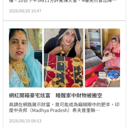
濃煙。消防局獲報後立即出動10車32人趕赴現場，消
2026/06/20 10:47
防人員抵達後佈水線灌救，火勢迅速撲滅，起火點位於
4樓，燒毀住家除濕機，燃燒面積約15平方公尺，所幸
無人員傷亡。
網紅開箱豪宅炫富 睡醒家中財物被搬空
高調在網路展示財富，竟可能成為竊賊眼中的肥羊。印
度中央邦（Madhya Pradesh）希夫普里縣
（Shivpuri）一名擁有超過10萬粉絲的網紅兼
2026/06/10 08:53
YouTuber拉奇娜古賈爾（Rachna Gurjar），日前才在
社群平台發布影片，大方秀出家中收藏的黃金珠寶、現