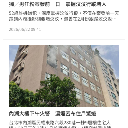
獨／男狂粉案發前一日 掌握汶汶行蹤堵人
52歲許姓嫌犯，深度掌握汶汶行蹤，不僅在案發前一天
跑到內湖攝影棚要堵汶汶，還曾在2月份跟蹤汶汶返
家，一路跟到板橋車站，汶汶發現後也鄭重發文，要求
2026/06/22 09:41
粉絲給一點私人空間，沒想到對方如今由愛生恨，舉刀
傷人。
內湖大樓下午火警 濃煙密布住戶驚逃
台北市內湖區民權東路六段280巷一棟9層樓住宅大
樓，20日下午3時11分許驚傳火警，4樓突然冒出陣陣