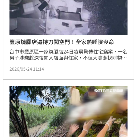
豐原燒臘店遭持刀闖空門！全家熟睡險沒命
台中市豐原區一家燒臘店24日凌晨驚傳住宅竊案，一名
男子涉嫌趁深夜闖入店面與住家，不但大膽翻找財物，
甚至手持刀械一路摸上三樓主臥室行竊，當時屋主一家
2026/05/24 11:14
人全都還在熟睡中，整起過程全被監視器拍下，讓屋主
事後查看畫面時嚇出一身冷汗，直呼「如果當下醒來發
生衝突，後果真的不敢想像！」