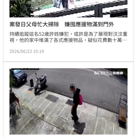
案發日父母忙大掃除 嫌囤應援物滿到門外
持續追蹤這名52歲許姓嫌犯，或許是為了展現對汶汶重
視，他的家中堆滿了各式應援物品，疑似花費數十萬，
包裹也一度將樓梯堵死，讓鄰居氣得投訴，就連案發當
2026/06/22 10:19
天，他年邁的父母都還在幫忙清運包裹，沒想到兒子卻
鑄下大錯。