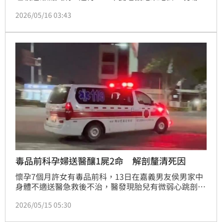
擊是一位老婦人，在住家門口堆積資源回收物，但被民
2026/05/16 03:43
眾抱怨堆積太多，甚至影響交通，不過她反控老鼠是附
近餐飲業者引來的，不能只怪她。
毒品前科孕婦送醫釀1屍2命 解剖釐清死因
懷孕7個月許女有毒品前科，13日在嘉義男友侯男家中
身體不適送醫急救後不治，醫發現胎兒有微弱心跳剖腹
急救仍不治；警在侯男家中發現毒品移送，嘉檢於20日
2026/05/15 05:30
解剖釐清死因。