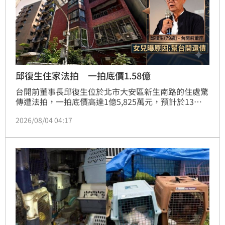
邱復生住家法拍 一拍底價1.58億
台開前董事長邱復生位於北市大安區新生南路的住處驚
傳遭法拍，一拍底價高達1億5,825萬元，預計於13日
執行。該法拍案起因於給付工程保留款的強制執行，據
2026/08/04 04:17
悉是邱復生擔任台開董座期間，為公司融資提供連帶保
證所致。其女兒邱于芸對此回應，強調台開經營權早已
易主，相關債務理應由現任團隊負責。房產專家分析，
本次法拍底價較前次調漲約2千萬元，價格與市價相
當，市場預估二拍後才有望吸引買家進場投標，後續發
展備受矚目。