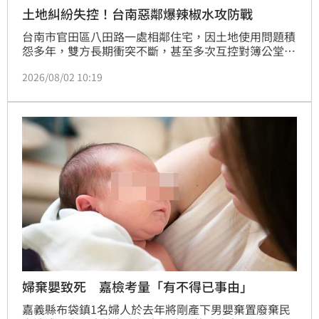
土地糾紛失控！台南惡鄰爆辣椒水攻防戰
台南市官田區八田路一處相鄰住宅，因土地使用問題積
怨多年，雙方長期衝突不斷，甚至多次互控對簿公堂，
讓轄區警方疲於奔命。1日上午8時許，衝突再度升級，
2026/08/02 10:19
一名50多歲吳姓男子與鄰居楊姓婦人在住家門口爆發口
角，吳男情緒激動，竟持辣椒水朝對方及一旁孩童噴
灑，造成現場一陣混亂，事件曝光後也引發外界高度關
注。
婦棄嬰致死 嘉檢考量「有不得已事由」
嘉義縣布袋鎮1名婦人於去年將剛產下男嬰棄置廢棄民