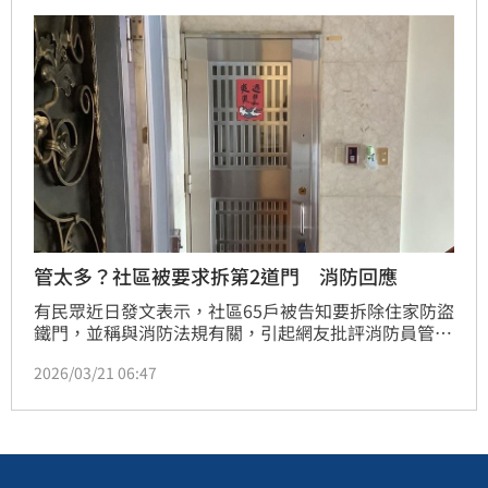
管太多？社區被要求拆第2道門 消防回應
有民眾近日發文表示，社區65戶被告知要拆除住家防盜
鐵門，並稱與消防法規有關，引起網友批評消防員管太
多。「消防神主牌」粉專今（20日）發文表示，通知拆
2026/03/21 06:47
門的並不是消防隊，而是建管單位。該粉專也解釋拆除
第二道鐵門原因，除了可能影響走廊逃生路線，一般外
加的鐵門主要是為了防盜，而非防火，遇高溫變形恐讓
你困死屋內，建議如果有需要加裝鐵門，可以換裝通過
認可的防火門。