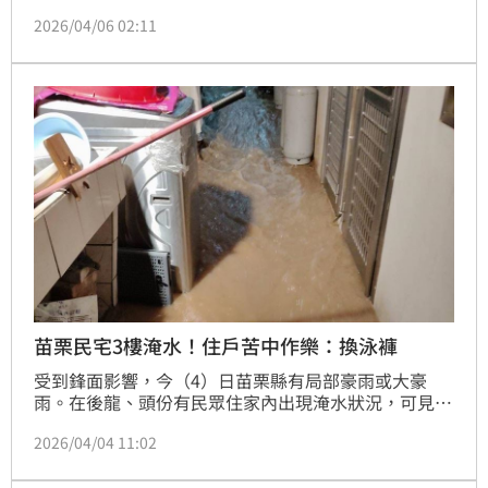
度讓人很難不注意，居民議論紛紛。據悉，疑似對面興
2026/04/06 02:11
建大樓牆面尖角對著住家有煞氣，屋主考量風水問題因
而想出的「十鏡陣」，用來反射煞氣，意外成了當地奇
景。對此，工務局回應，只要不突出於道路邊界線，就
不違反建築法規定。
苗栗民宅3樓淹水！住戶苦中作樂：換泳褲
受到鋒面影響，今（4）日苗栗縣有局部豪雨或大豪
雨。在後龍、頭份有民眾住家內出現淹水狀況，可見滾
滾泥水不斷灌入家中，許多家具、電器都泡在水中，甚
2026/04/04 11:02
至有名網友的住家3樓淹水，讓他們苦中作樂感嘆「家
裡可以游泳了」、「換上泳褲就可以玩水了」。