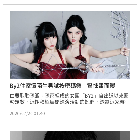
的念頭，直呼：「真很害怕要住不下去了。」林品妤
By2住家遭陌生男試按密碼鎖 驚悚畫面曝
由雙胞胎孫涵、孫雨組成的女團「BY2」自出道以來圈
粉無數，近期積極展開巡演活動的她們，透露返家時查
看監視器畫面，驚覺有陌生男子在門前狂按電子鎖密
2026/07/26 01:40
碼，讓她們看了心裡發毛。蔡佩伶報導