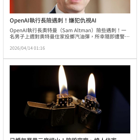
OpenAI執行長險遇刺！嫌犯仇視AI
OpenAI執行長奧特曼（Sam Altman）險些遇刺！一
名男子上週對奧特曼住家投擲汽油彈，所幸隨即遭警方
逮捕，未造成人員傷亡。根據檢方的訴狀，嫌犯行刺動
2026/04/14 01:16
機是出於對人工智慧的仇視，並警告人類即將亡於AI之
手。
已婚無業男三度縱火！險毀宮廟、燒人住家