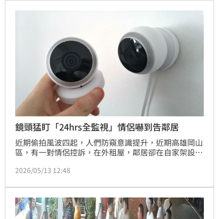
鏡頭猛盯「24hrs全監視」情侶嚇到告鄰居
近期偷拍風波四起，人們防窺意識提升，近期高雄岡山
區，有一對情侶控訴，在外租屋，鄰居卻在自家架設監
視器，鏡頭朝她們租處方向拍攝；求助房東未果，無奈
2026/05/13 12:48
報警，涉案的47歲楊姓男子供稱，是為「防範住家遭
竊」警方對說詞存疑，將他依妨害秘密罪函送。