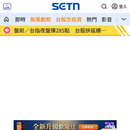
登入
即時
颱風動態
台股怎投資
熱門
影音
熱搜
前／台指夜盤彈285點 台股拚延續反
美股多收黑！道瓊
點