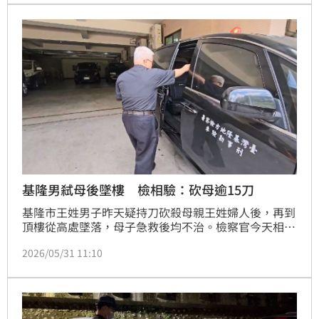
金及豪宅環境，還帶領粉絲參觀住家內部。沒想到影片
上架後，住家竟遭竊賊闖入洗劫，損失高達80萬至100
萬盧比（約新台幣28萬至35萬元）
基隆男弒母後墜樓 檢相驗：砍母逾15刀
基隆市王姓男子昨天疑持刀砍殺母親王姓婦人後，再到
頂樓從高處墜落，母子急救後均不治。檢察官今天相
驗，王女身中逾15刀，近日將對兩名死者解剖，確認死
2026/05/31 11:10
因。