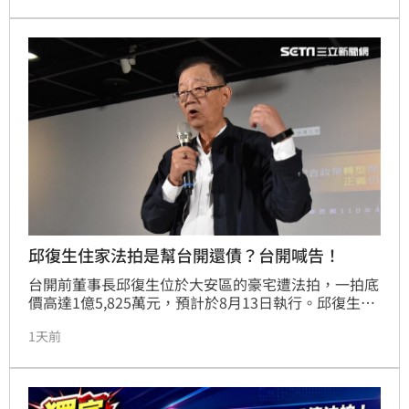
認，劇情逆轉，起初被誤會的女子身分也曝光，竟是一
名54歲、家住台南的陳姓男子。
邱復生住家法拍是幫台開還債？台開喊告！
台開前董事長邱復生位於大安區的豪宅遭法拍，一拍底
價高達1億5,825萬元，預計於8月13日執行。邱復生稱
法拍是為當年擔任台開董座時的連帶保證責任「幫台開
1天前
還債」，引發台開現任團隊強烈不滿。台開發布聲明嚴
正反駁，強調該屋抵押債權為邱個人貸款，與台開無
涉，且邱任內已領取鉅額保證溢酬，公司無虧欠。台開
指控邱氏父女任內經營失敗且財務結構存在重大問題，