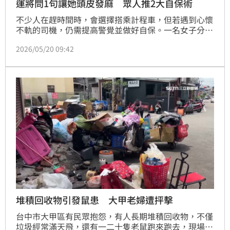
運將問1句讓她頭皮發麻 眾人推2大自保術
不少人在趕時間時，會選擇搭乘計程車，但若遇到心懷
不軌的司機，仍需提高警覺並做好自保。一名女子分
享，某天晚上搭計程車回家時，告知目的地後，司機突
2026/05/20 09:42
然問她：「這是妳家嗎？」讓她瞬間感到不安，貼文曝
光後，也引發網友熱議。
堆積回收物引發鼠患 大甲老婦遭抨擊
台中市大甲區有民眾抱怨，有人長期堆積回收物，不僅
垃圾經常滿天飛，還有一二十隻老鼠跑來跑去，現場直