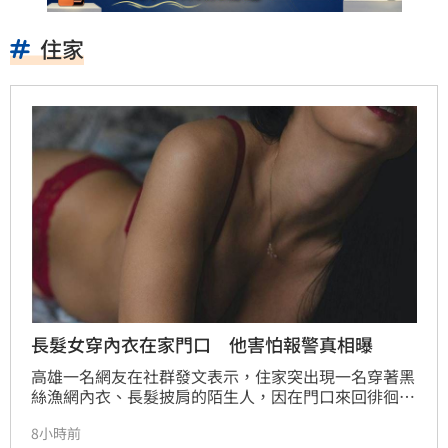
住家
長髮女穿內衣在家門口 他害怕報警真相曝
高雄一名網友在社群發文表示，住家突出現一名穿著黑
絲漁網內衣、長髮披肩的陌生人，因在門口來回徘徊長
達10分鐘，且一下上車、一下下車，行徑詭異，擔心對
8小時前
方突然闖入，隨即報警處理，卻沒想到警方到場後確