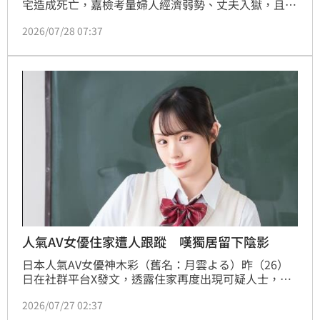
宅造成死亡，嘉檢考量婦人經濟弱勢、丈夫入獄，且小
孩不是丈夫骨肉，具有不得已事由，全案偵結，依母殺
2026/07/28 07:37
嬰兒等罪嫌起訴。
人氣AV女優住家遭人跟蹤 嘆獨居留下陰影
日本人氣AV女優神木彩（舊名：月雲よる）昨（26）
日在社群平台X發文，透露住家再度出現可疑人士，讓
她不得不報警求助，並表示這樣的情況已經是第二次
2026/07/27 02:37
了，直呼這件事已讓自己感到極度恐懼，甚至萌生搬家