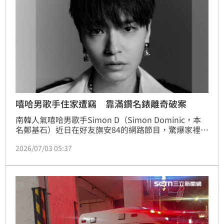
嘻哈男歌手住家遭竊 靠滿鑽名錶離奇破案
南韓人氣嘻哈男歌手Simon D（Simon Dominic，本
名鄭基石）近日在好友旗安84的網路節目，驚爆家裡曾
遭竊，最後因小偷把他的滿鑽名錶拿去賣，透過熟人機
2026/07/03 05:37
警發現才順利報警揪出竊賊。但Simon D也鬆口承認，
自此有陰影，不太喜歡讓攝影團隊來住處拍攝。