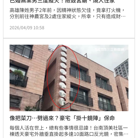
高雄陳姓男子2年前，因精神狀態欠佳，竟拿打火機，
分別前往神農宮及2處住家縱火，所幸，只有造成財
損，未釀成傷亡，但害停在宮廟前的貨運曳引車被燒
2026/04/09 10:58
毀，陳男落網後，都坦承犯行，並達成賠償與調解，法
院審理後，依3項罪刑，判2年6個月有期徒刑，可上
訴。
像把菜刀…劈過來？豪宅「掛十鏡陣」保命
每個人活在世上，總有些事情很忌諱！台南頂美社區一
棟透天豪宅外牆垂直掛起多達10面路口反光鏡，密集程