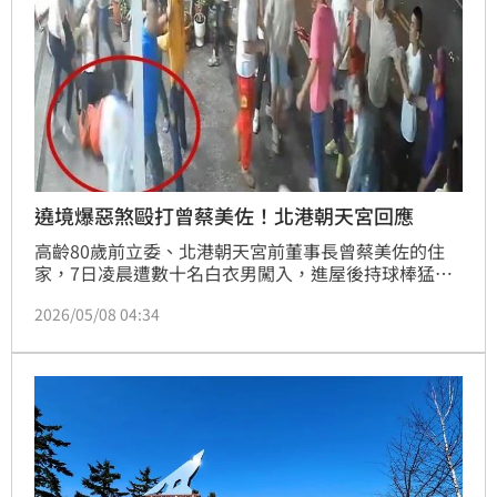
遶境爆惡煞毆打曾蔡美佐！北港朝天宮回應
高齡80歲前立委、北港朝天宮前董事長曾蔡美佐的住
家，7日凌晨遭數十名白衣男闖入，進屋後持球棒猛
砸、見人就打，曾蔡美佐被人推倒重摔在地，脊椎疑似
2026/05/08 04:34
骨裂，包括她與兒子、有人共6人被打傷，親友氣憤報
案。由於衝突事件發生正值媽祖遶境期間，引發地方上
議論紛紛，北港朝天宮今（8）日也在臉書發表聲明指
出，「相關情形屬民間個別事件，無關於本宮活動及廟
務運作。」