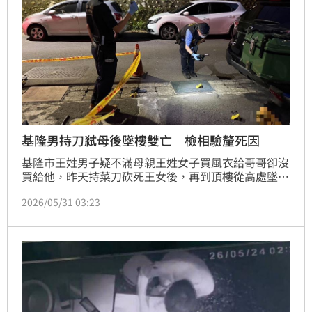
基隆男持刀弒母後墜樓雙亡 檢相驗釐死因
基隆市王姓男子疑不滿母親王姓女子買風衣給哥哥卻沒
買給他，昨天持菜刀砍死王女後，再到頂樓從高處墜
落，母子經送醫急救後不治，檢察官今天下午相驗，以
2026/05/31 03:23
釐清死因。