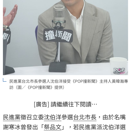
民進黨台北市長參選人沈伯洋接受《POP撞新聞》主持人黃暐瀚專
訪（圖／《POP撞新聞》提供）
[廣告] 請繼續往下閱讀…
民進黨
徵召立委
沈伯洋
參選
台北市長
，由於名嘴
謝寒冰
曾發出「
祭品文
」，若民進黨派沈伯洋選