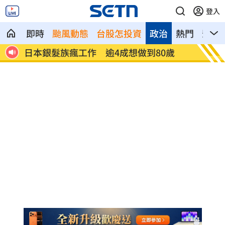
登入
即時
颱風動態
台股怎投資
政治
熱門
影音
0%
日本銀髮族瘋工作 逾4成想做到80歲
解散統
場