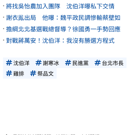
將找吳怡農加入團隊 沈伯洋曝私下交情
謝衣鳯出局 他曝：魏平政民調慘輸蔡壁如
擔綱北北基選戰總督導？徐國勇一手勢回應
對戰蔣萬安！沈伯洋：我沒有勝選方程式
沈伯洋
謝寒冰
民進黨
台北市長
雞排
祭品文