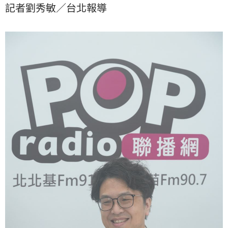
記者劉秀敏／台北報導
吃到雞排，至少有讓大家增加幸福感，「那麼快就可以
達到一個政績，我覺得也是滿厲害的。」