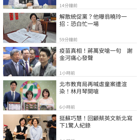
14分鐘前
解散統促黨？他曝翁曉玲一
招：恐白忙一場
59分鐘前
疫苗真相！蔣萬安嗆一句　謝
金河痛心發聲
1小時前
北市教育局再喊虐童案遭渲
染！林月琴開嗆
6小時前
挺蘇巧慧！回顧蔡英文新北寫
下1驚人紀錄