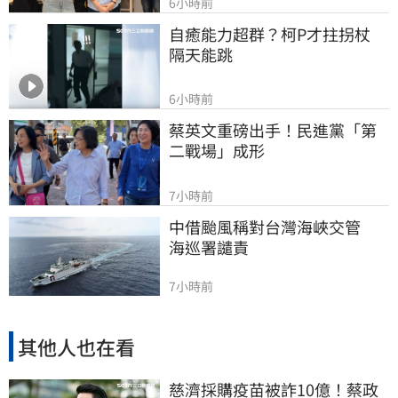
6小時前
自癒能力超群？柯P才拄拐杖　
隔天能跳
6小時前
蔡英文重磅出手！民進黨「第
二戰場」成形
7小時前
中借颱風稱對台灣海峽交管　
海巡署譴責
7小時前
其他人也在看
慈濟採購疫苗被詐10億！蔡政