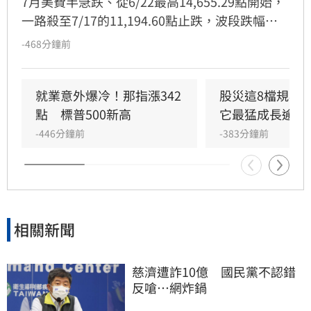
7月美費半急跌、從6/22最高14,655.29點開始，
一路殺至7/17的11,194.60點止跌，波段跌幅高
達-23.61%，國內半導體股也跌得鼻青臉腫，不
-468分鐘前
少投資人擔心半導體股轉入熊市，不過投信法人
指出，美4大雲端巨頭陸續公布最新財報後，AI資
本支出金額續增，顯示AI需求暢旺，中長線成長
就業意外爆冷！那指漲342
股災這8檔規模
趨勢不變。
點　標普500新高
它最猛成長逾10
-446分鐘前
-383分鐘前
相關新聞
慈濟遭詐10億　國民黨不認錯
反嗆⋯網炸鍋