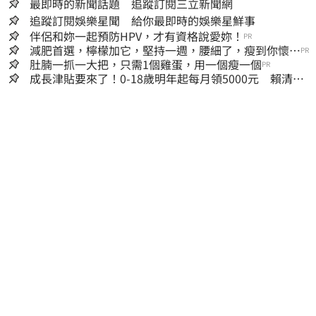
最即時的新聞話題 追蹤訂閱三立新聞網
追蹤訂閱娛樂星聞 給你最即時的娛樂星鮮事
伴侶和妳一起預防HPV，才有資格說愛妳！
PR
減肥首選，檸檬加它，堅持一週，腰細了，瘦到你懷疑
PR
人生
肚腩一抓一大把，只需1個雞蛋，用一個瘦一個
PR
成長津貼要來了！0-18歲明年起每月領5000元 賴清
德：此時不生更待何時