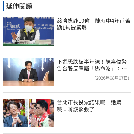
延伸閱讀
慈濟遭詐10億　陳時中4年前苦
勸1句被罵爆
下週恐跌破半年線！陳嘉偉警
告台股反彈屬「逃命波」：空
頭大屠殺剛開始
(2026年08月07日)
台北市長投票結果曝　她驚
喊：蔣該緊張了