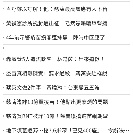
直呼難以諒解！他：慈濟最高層應有人下台
黃禎憲診所挺蔣遭出征 老病患曝暖舉聲援
4年前示警疫苗掮客遭抹黑 陳時中回應了
轟藍營5人造謠政客 林楚茵：出來道歉！
疫苗真相曝陳實中要求道歉 蔣萬安這樣說
蔡英文做2件事 黃暐瀚：台東變五五波
慈濟遭詐10億買疫苗！他點出更麻煩的問題
慈濟買BNT被詐10億！藍昔嗆擋疫苗網朝聖
地下墳墓遷葬…挖3.6米深「已見400座」！今辦法會