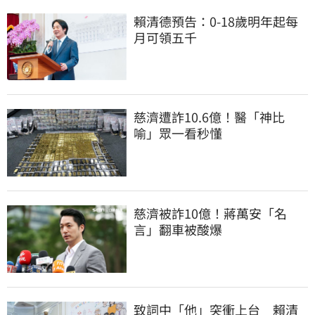
賴清德預告：0-18歲明年起每
月可領五千
慈濟遭詐10.6億！醫「神比
喻」眾一看秒懂
慈濟被詐10億！蔣萬安「名
言」翻車被酸爆
致詞中「他」突衝上台　賴清