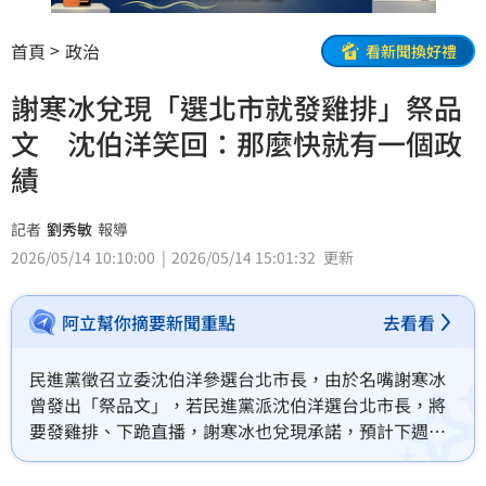
首頁
政治
看新聞換好禮
謝寒冰兌現「選北市就發雞排」祭品
文 沈伯洋笑回：那麼快就有一個政
績
記者
劉秀敏
報導
2026/05/14 10:10:00
2026/05/14 15:01:32
更新
阿立幫你摘要新聞重點
去看看
民進黨徵召立委沈伯洋參選台北市長，由於名嘴謝寒冰
曾發出「祭品文」，若民進黨派沈伯洋選台北市長，將
要發雞排、下跪直播，謝寒冰也兌現承諾，預計下週發
放1000份雞排，如果沈伯洋到場還要請對方吃牛排。對
此，沈伯洋今（14）日受訪時笑稱，他讓一些市民能夠