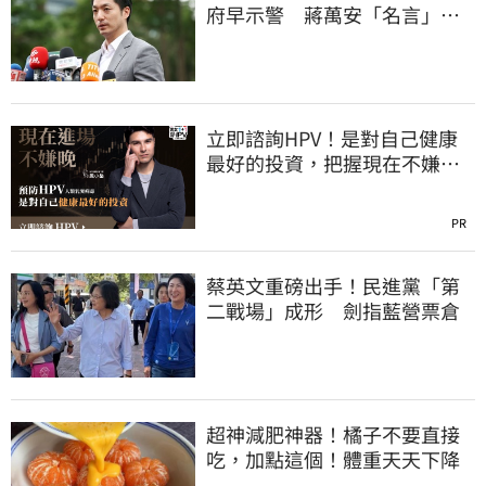
府早示警 蔣萬安「名言」翻
車被酸爆
立即諮詢HPV！是對自己健康
最好的投資，把握現在不嫌
晚！
PR
蔡英文重磅出手！民進黨「第
二戰場」成形 劍指藍營票倉
超神減肥神器！橘子不要直接
吃，加點這個！體重天天下降