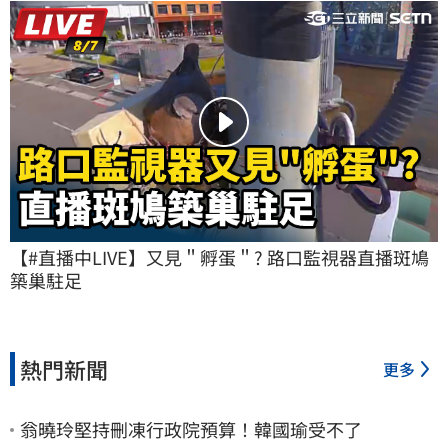
【#直播中LIVE】又見＂孵蛋＂? 路口監視器直播斑鳩
築巢駐足
熱門新聞
更多
翁曉玲堅持刪凍行政院預算！韓國瑜受不了