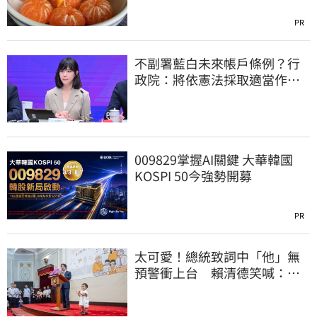
PR
不副署藍白未來帳戶條例？行
政院：將依憲法採取適當作
為 恪守憲政責任
009829掌握AI關鍵 大華韓國
KOSPI 50今強勢開募
PR
太可愛！總統致詞中「他」無
預警衝上台 賴清德笑喊：卸
任再交棒給你