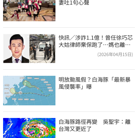
妻吐1句心聲
快訊／涉詐1.1億！曾任徐巧芯
大姑律師棄保跑了…媽也離
境 桃檢發通緝
(2026年04月15日)
明放颱風假？白海豚「最新暴
風侵襲率」曝
白海豚路徑再變　吳聖宇：離
台灣又更近了