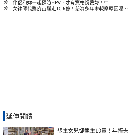
嫌晚！
伴侶和妳一起預防HPV，才有資格說愛妳！
PR
女律師代購疫苗騙走10.6億！慈濟多年未報案原因曝：
檢警上門才知被騙
延伸閱讀
想生女兒卻連生10寶！年輕夫