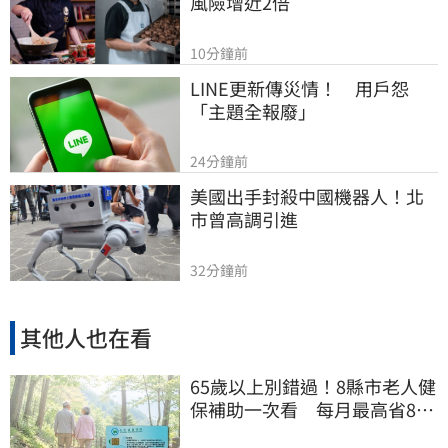
風險增近2倍
10分鐘前
LINE更新傳災情！　用戶怨
「主題全報廢」
24分鐘前
美國出手封殺中國機器人！北
市曾高調引進
32分鐘前
其他人也在看
65歲以上別錯過！8縣市老人健
保補助一次看 每月最高省826
元