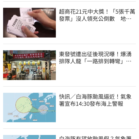
超商花21元中大獎！「5張千萬
發票」沒人領充公倒數 地點
明細一次看
東發號遭出征後現況曝！爆湧
排隊人龍「一路排到轉彎」
上萬網友力挺
快訊／白海豚颱風逼近！氣象
署宣布14:30發布海上警報
白海豚有望放颱風假？氣象署