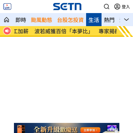
登入
即時
颱風動態
台股怎投資
生活
熱門
影音
加薪
波若威獲百倍「本夢比」 專家揭都市傳
LIN
說
廢」