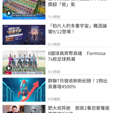
獎超「爸」氣
7小時前
「拍片人的多重宇宙」職涯論
壇9/12登場！
9小時前
8國球員齊聚高雄　Formosa 
7s掀足球熱潮
9小時前
群聯7月營收刷新紀錄！1物出
貨暴增4500%
4分鐘前
肥大叔猝逝　廚房2事恐害罹癌