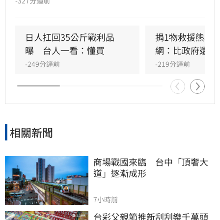
-327分鐘前
關材料及製造設備，因此從這波需求中獲得的效
益出現明顯差距。
日人扛回35公斤戰利品
捐1物救援熊本
曝　台人一看：懂買
網：比政府還有
-249分鐘前
-219分鐘前
相關新聞
商場戰國來臨　台中「頂奢大
道」逐漸成形
7小時前
台彩父親節推新刮刮樂千萬頭