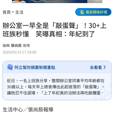
首頁
生活
看新聞換好禮
辦公室一早全是「敲蛋聲」！30+上
班族秒懂 笑曝真相：年紀到了
編輯
張尚辰
報導
2026/05/15 17:19:00
阿立幫你摘要新聞重點
去看看
近日，一名上班族分享，整間辦公室同事平均年齡都在
30歲以上，每天早上總會傳出此起彼落的「敲蛋聲」，
讓她忍不住感嘆，「上了年紀真的沒辦法再吃飯糰蛋餅
之類的早餐了。」貼文曝光後，引發大批網友共鳴，紛
紛直呼，「現在吃飯糰會昏一天」、「早餐吃飯糰⋯清
生活中心／張尚辰報導
醒的時候已經要下班了」。