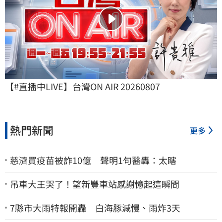
【#直播中LIVE】台灣ON AIR 20260807
熱門新聞
更多
慈濟買疫苗被詐10億 聲明1句醫轟：太瞎
吊車大王哭了！望新豐車站感謝憶起這瞬間
7縣市大雨特報開轟 白海豚減慢、雨炸3天