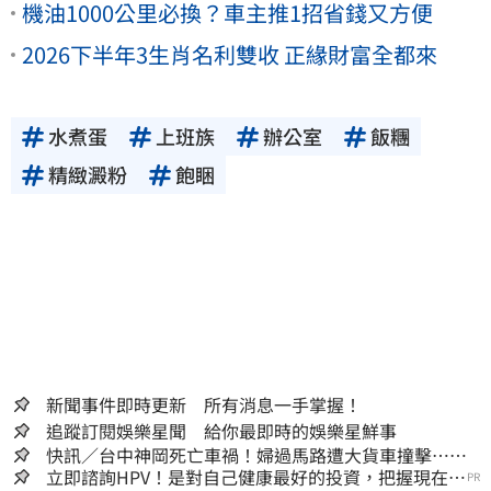
機油1000公里必換？車主推1招省錢又方便
2026下半年3生肖名利雙收 正緣財富全都來
水煮蛋
上班族
辦公室
飯糰
精緻澱粉
飽睏
新聞事件即時更新 所有消息一手掌握！
追蹤訂閱娛樂星聞 給你最即時的娛樂星鮮事
快訊／台中神岡死亡車禍！婦過馬路遭大貨車撞擊…下
半身輾碎慘死路口
立即諮詢HPV！是對自己健康最好的投資，把握現在不
PR