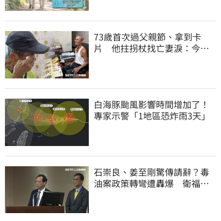
73歲首次過父親節、拿到卡
片 他拄拐杖找亡妻淚：今天
好多人來幫我慶祝
白海豚颱風影響時間增加了！
專家示警「1地區恐炸雨3天」
石崇良、姜至剛驚傳請辭？毒
油案政策轉彎遭轟爆 衛福部
回應了