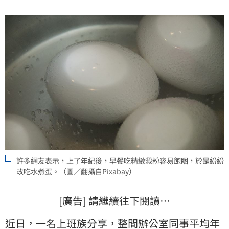
許多網友表示，上了年紀後，早餐吃精緻澱粉容易飽睏，於是紛紛
改吃水煮蛋。（圖／翻攝自Pixabay）
[廣告] 請繼續往下閱讀…
近日，一名
上班族
分享，整間
辦公室
同事平均年