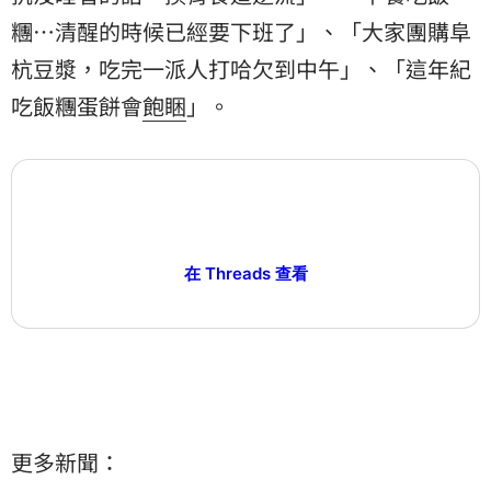
糰⋯清醒的時候已經要下班了」、「大家團購阜
杭豆漿，吃完一派人打哈欠到中午」、「這年紀
吃飯糰蛋餅會
飽睏
」。
在 Threads 查看
更多新聞：