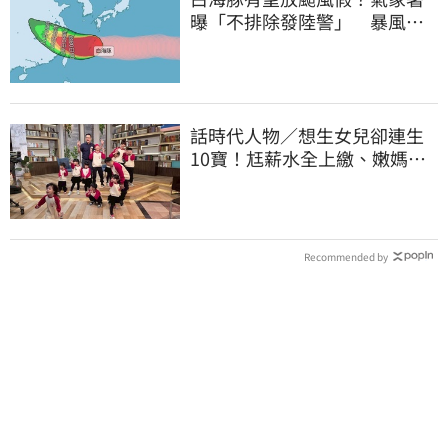
曝「不排除發陸警」 暴風圈
恐掃過2地
話時代人物／想生女兒卻連生
10寶！尪薪水全上繳、嫩媽吐
心聲：不生了
Recommended by