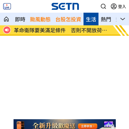
登入
即時
颱風動態
台股怎投資
生活
熱門
影音
日韓
革命衛隊要美滿足條件 否則不開放荷莫
ALLD
茲
場