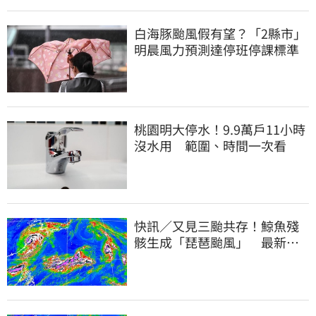
白海豚颱風假有望？「2縣市」
明晨風力預測達停班停課標準
桃園明大停水！9.9萬戶11小時
沒水用 範圍、時間一次看
快訊／又見三颱共存！鯨魚殘
骸生成「琵琶颱風」 最新路
徑曝光