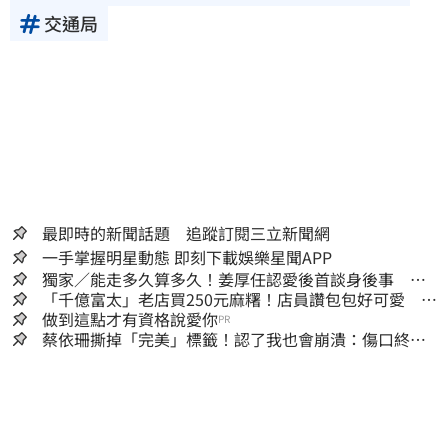
交通局
最即時的新聞話題 追蹤訂閱三立新聞網
一手掌握明星動態 即刻下載娛樂星聞APP
獨家／能走多久算多久！姜厚任認愛後首談身後事
「遺囑進度」曝光
「千億富太」老店買250元麻糬！店員讚包包好可愛 笑
回：我自己做的
做到這點才有資格說愛你
PR
蔡依珊撕掉「完美」標籤！認了我也會崩潰：傷口終究
會癒合