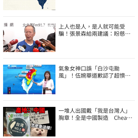
上人也是人，是人就可能受
騙！張景森給兩建議：盼慈濟
展開「自淨」
氣象女神口誤「白沙屯颱
風」！伍婉華道歉認了超懊
惱 全網打氣：更親切
一堆人出國戴「我是台灣人」
胸章！全是中國製造 Cheap
酸：精神分裂