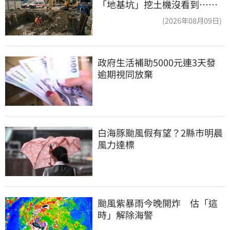
「地基坑」挖土機沒看到…下
土石活埋他
(2026年08月09日)
政府生活補助5000元連3天發 
逾期視同放棄
白海豚颱風假有望？2縣市明晨
風力達標
颱風紫暴雨今晚開炸　估「這
時」解除海警