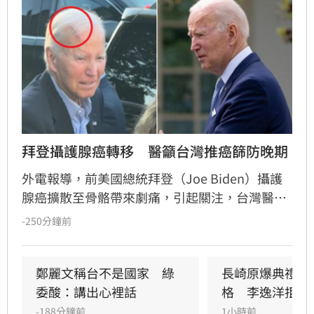
拜登攝護腺癌轉移　醫籲台灣推癌篩防晚期
外電報導，前美國總統拜登（Joe Biden）攝護
腺癌擴散至骨骼帶來劇痛，引起關注，台灣醫界
指出，美國執行攝護腺癌篩，晚期發現僅佔3%
-250分鐘前
至5%，期待台灣跟進以利早期發現及治療。
鄭麗文稱台不是國家　綠
長崎原爆典禮矮
委酸：講出心裡話
格　李逸洋拒出
-188分鐘前
1小時前