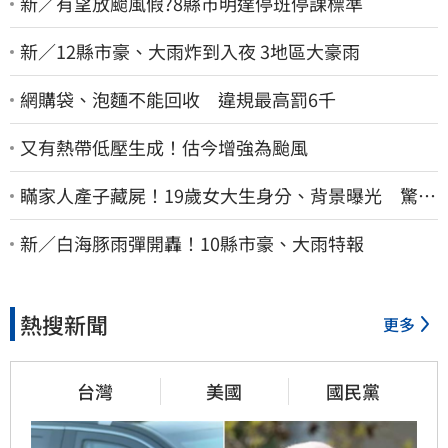
新／有望放颱風假?8縣市明達停班停課標準
新／12縣市豪、大雨炸到入夜 3地區大豪雨
網購袋、泡麵不能回收 違規最高罰6千
又有熱帶低壓生成！估今增強為颱風
瞞家人產子藏屍！19歲女大生身分、背景曝光 驚見
「產檢紀錄全空白」
新／白海豚雨彈開轟！10縣市豪、大雨特報
熱搜新聞
更多
台灣
美國
國民黨