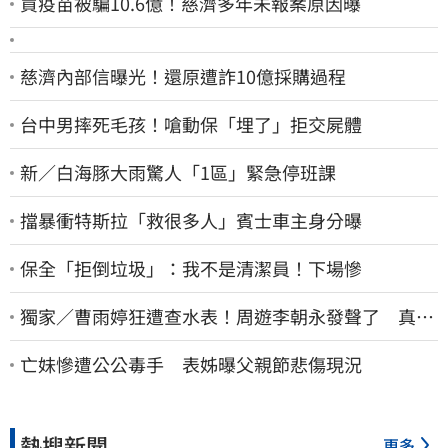
買疫苗被騙10.6億！慈濟多年未報案原因曝
慈濟內部信曝光！還原遭詐10億採購過程
台中男摔死毛孩！嗆動保「埋了」拒交屍體
新／白海豚大雨驚人「1區」緊急停班課
擋暴衝特斯拉「救很多人」賓士車主身分曝
保全「拒倒垃圾」：我不是清潔員！下場慘
獨家／曹雨婷狂遭查水表！周遊李朝永發聲了 真實
看法曝光
亡妹慘遭公公毒手 表姊曝父親節悲傷現況
熱搜新聞
更多