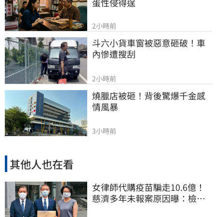
蛋性侵得逞
2小時前
斗六小貨車窗被惡意砸破！車
內慘遭搜刮
2小時前
燒臘店被砸！背後驚爆千金感
情風暴
3小時前
其他人也在看
女律師代購疫苗騙走10.6億！
慈濟多年未報案原因曝：檢警
上門才知被騙