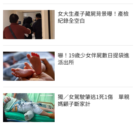
女大生產子藏屍背景曝！產檢
紀錄全空白
嚇！19歲少女伴屍數日提袋進
派出所
獨／女駕駛肇逃1死1傷　單親
媽顧子斷家計