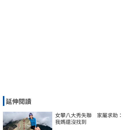
到…下土石活埋他
延伸閱讀
女攀八大秀失聯　家屬求助：
我媽還沒找到