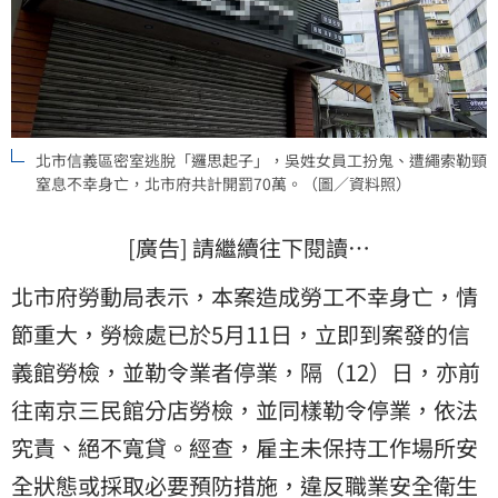
北市信義區密室逃脫「邏思起子」，吳姓女員工扮鬼、遭繩索勒頸
窒息不幸身亡，北市府共計開罰70萬。（圖／資料照）
[廣告] 請繼續往下閱讀…
北市府勞動局表示，本案造成勞工不幸身亡，情
節重大，勞檢處已於5月11日，立即到案發的信
義館勞檢，並勒令業者停業，隔（12）日，亦前
往南京三民館分店勞檢，並同樣勒令停業，依法
究責、絕不寬貸。經查，雇主未保持工作場所安
全狀態或採取必要預防措施，違反職業安全衛生