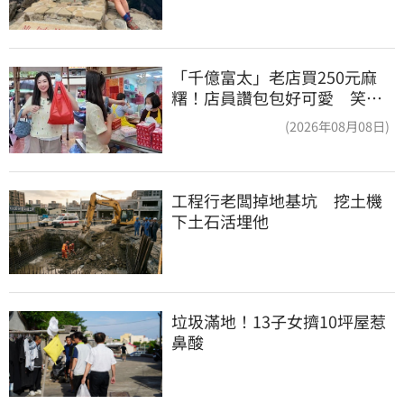
「千億富太」老店買250元麻
糬！店員讚包包好可愛 笑
回：我自己做的
(2026年08月08日)
工程行老闆掉地基坑　挖土機
下土石活埋他
垃圾滿地！13子女擠10坪屋惹
鼻酸