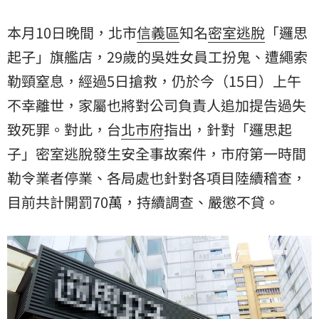
查，目前共計開罰70萬，持續調查、嚴懲不貸。
本月10日晚間，北市
信義區
知名
密室逃脫
「
邏思
起子
」旗艦店，29歲的吳姓女員工扮鬼、遭
繩索
勒頸
窒息，經過5日搶救，仍於今（15日）上午
不幸離世，家屬也將對公司負責人追加提告
過失
致死
罪。對此，台
北市府
指出，針對「邏思起
子」密室逃脫發生安全事故案件，市府第一時間
勒令業者停業、各局處也針對各項目陸續稽查，
目前共計開罰70萬，持續調查、嚴懲不貸。