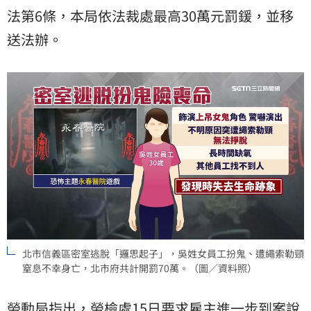
法第6條，本局依法裁處最高30萬元罰鍰，並移
送法辦。
北市信義區密室逃脫「邏思起子」，吳姓女員工扮鬼、遭繩索勒頸
窒息不幸身亡，北市府共計開罰70萬。（圖／資料照）
勞動局指出，勞檢處15日要求雇主進一步到案說