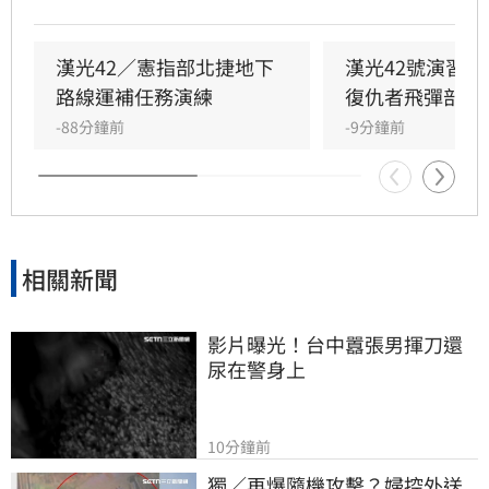
演練，展現砲兵快速應處與戰術轉換效能。此
外，陸軍58砲指部海馬士多管火箭執行跨區增
援，在風雨中迅速抵達戰術位置，展現高機動性
漢光42／憲指部北捷地下
漢光42號演習
與精準遠程打擊力。
路線運補任務演練
復仇者飛彈部隊
-88分鐘前
-9分鐘前
相關新聞
影片曝光！台中囂張男揮刀還
尿在警身上
10分鐘前
獨／再爆隨機攻擊？婦控外送