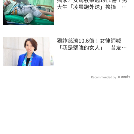
大生「凌晨跑外送」挨撞 媽
淚：家快瓦解
狠詐慈濟10.6億！女律師喊
「我是堅強的女人」 昔友人
曝：她疫情突神隱
Recommended by