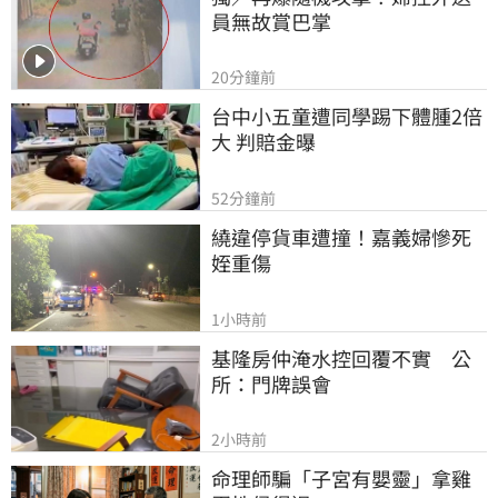
員無故賞巴掌
20分鐘前
台中小五童遭同學踢下體腫2倍
大 判賠金曝
52分鐘前
繞違停貨車遭撞！嘉義婦慘死
姪重傷
1小時前
基隆房仲淹水控回覆不實　公
所：門牌誤會
2小時前
命理師騙「子宮有嬰靈」拿雞