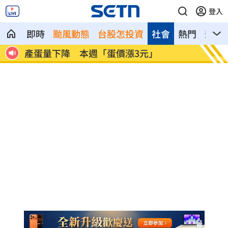
登入
即時
颱風動態
台股怎投資
社會
熱門
影音
賞巴
產蛋量下降 本週「蛋價漲3元」
KISS