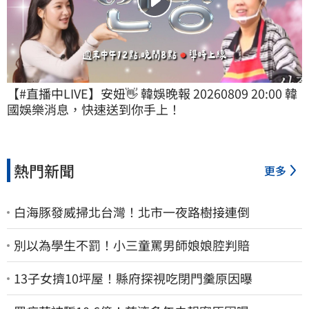
【#直播中LIVE】安妞👋 韓娛晚報 20260809 20:00 韓
國娛樂消息，快速送到你手上！
熱門新聞
更多
白海豚發威掃北台灣！北市一夜路樹接連倒
別以為學生不罰！小三童罵男師娘娘腔判賠
13子女擠10坪屋！縣府探視吃閉門羹原因曝