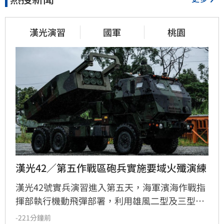
漢光演習
國軍
桃園
漢光42／第五作戰區砲兵實施要域火殲演練
漢光42號實兵演習進入第五天，海軍濱海作戰指
揮部執行機動飛彈部署，利用雄風二型及三型飛
彈扼控關鍵海域；第五作戰區實施「要域火殲」
-221分鐘前