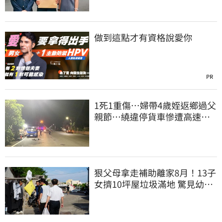
做到這點才有資格說愛你
PR
1死1重傷…婦帶4歲姪返鄉過父
親節…繞違停貨車慘遭高速撞
飛當場慘死
狠父母拿走補助離家8月！13子
女擠10坪屋垃圾滿地 驚見幼童
深夜遊蕩