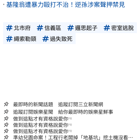
基隆翁遭暴力毆打不治！逆孫涉案聲押禁見
北市府
信義區
邏思起子
密室逃脫
繩索勒頸
過失致死
最即時的新聞話題 追蹤訂閱三立新聞網
追蹤訂閱娛樂星聞 給你最即時的娛樂星鮮事
做到這點才有資格說愛你
PR
做到這點才有資格說愛你
PR
做到這點才有資格說愛你
PR
準幼兒園命案！工程行老闆掉「地基坑」挖土機沒看