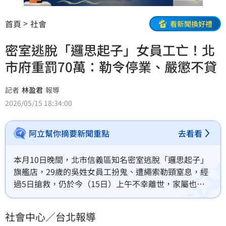
首頁
社會
看新聞換好禮
密室逃脫「邏思起子」女員工亡！北
市府重罰70萬：勒令停業、嚴懲不貸
記者
林盈君
報導
2026/05/15 18:34:00
阿立幫你摘要新聞重點
去看看
本月10日晚間，北市信義區知名密室逃脫「邏思起子」
旗艦店，29歲的吳姓女員工扮鬼、遭繩索勒頸窒息，經
過5日搶救，仍於今（15日）上午不幸離世，家屬也將
對公司負責人追加提告過失致死罪。對此，台北市府指
出，針對「邏思起子」密室逃脫發生安全事故案件，市
社會中心／台北報導
府第一時間勒令業者停業、各局處也針對各項目陸續稽