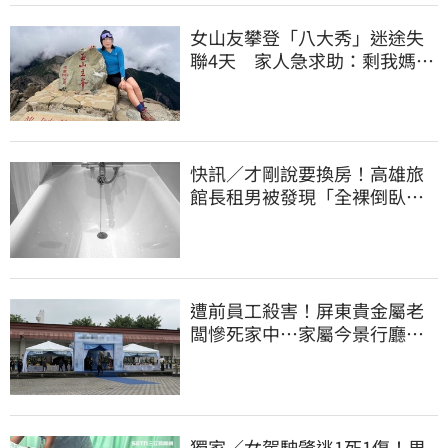
女山友攀登「八大秀」迷途失
聯4天 家人急求助：剩我媽還
沒找到
快訊／才剛說要換房！高雄旅
館長租男被發現「全裸倒臥浴
缸」身亡
遭前員工殺害！屏東貴金屬老
闆慘死家中…家屬今景行廳低
調送別最後一程
獨家／女駕駛肇逃1死1傷！男