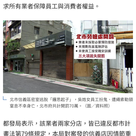
求所有業者保障員工與消費者權益。
北市信義區密室逃脫「邏思起子」，吳姓女員工扮鬼、遭繩索勒頸
窒息不幸身亡，北市府共計開罰70萬。（圖／資料照）
都發局表示，該業者兩家分店，皆已違反都市計
畫法第79條規定，本局對案發的信義店因情節重