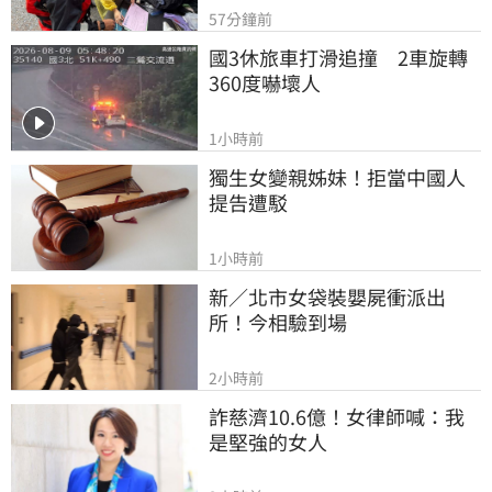
57分鐘前
國3休旅車打滑追撞　2車旋轉
360度嚇壞人
1小時前
獨生女變親姊妹！拒當中國人
提告遭駁
1小時前
新／北市女袋裝嬰屍衝派出
所！今相驗到場
2小時前
詐慈濟10.6億！女律師喊：我
是堅強的女人