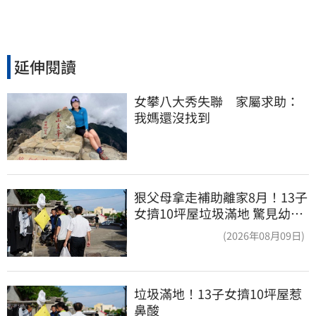
延伸閱讀
女攀八大秀失聯　家屬求助：
我媽還沒找到
狠父母拿走補助離家8月！13子
女擠10坪屋垃圾滿地 驚見幼童
深夜遊蕩
(2026年08月09日)
垃圾滿地！13子女擠10坪屋惹
鼻酸