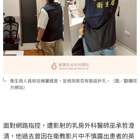
衛生局人員前往維馨稽查，並偵測是否有裝設針孔。（圖／翻攝院
方網站）
面對網路指控，遭影射的乳房外科醫師巫承哲澄
清，他過去曾因在衛教影片中不慎露出患者的英