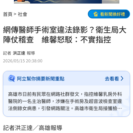
首頁
社會
看新聞換好禮
網傳醫師手術室違法錄影？衛生局大
陣仗稽查 維馨怒駁：不實指控
記者
洪正達
報導
2026/05/15 20:38:00
阿立幫你摘要新聞重點
去看看
高雄市日前有民眾在網路社群發文，指控維馨乳房外科
醫院的一名主治醫師，涉嫌在手術房及超音波檢查室違
法側錄女病患，引發網路關注。高雄市衛生局接獲檢舉
後前往實地勘查，結果顯示該院手術室並未發現監視設
備；院方隨後也對全棟空間進行專業針孔及錄影設備偵
記者洪正達／高雄報導
測，確認均無任何違法設備，遭影射的醫師與院方今日