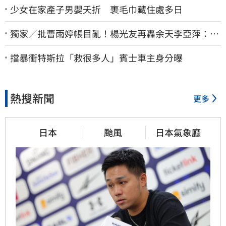
少女在家產子男嬰夭折 裹毛巾藏住處多日
獨家／批曹雨婷帳目亂！楊光友再轟余天李亞萍：他
們工會跟演藝圈沒關
擋暴衝特斯拉「救很多人」賓士車主身分曝
熱搜新聞
更多
日本
颱風
日本氣象廳