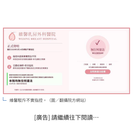
發表聲明澄清，表示相關指控純屬不實抹黑，已委任律
師依法追究。
維馨駁斥不實指控。（圖／翻攝院方網站）
[廣告] 請繼續往下閱讀…