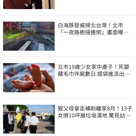
白海豚發威掃北台灣！北市
「一夜路樹接連倒」畫面曝
15米巨樹躺路中央
北市19歲少女家中產子！死嬰
藏毛巾伴屍數日 提袋進派出所
嚇壞警員
狠父母拿走補助離家8月！13子
女擠10坪屋垃圾滿地 驚見幼童
深夜遊蕩