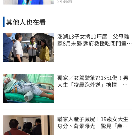
2小時前
其他人也在看
澎湖13子女擠10坪屋！父母離
家8月未歸 縣府救援吃閉門羹原
因曝
獨家／女駕駛肇逃1死1傷！男
大生「凌晨跑外送」挨撞 媽
淚：家快瓦解
瞞家人產子藏屍！19歲女大生
身分、背景曝光 驚見「產檢
紀錄全空白」