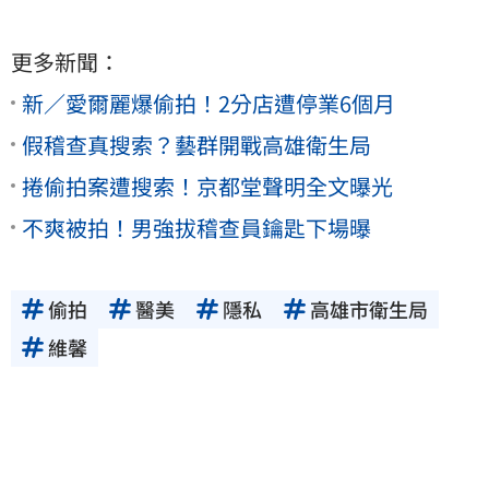
更多新聞：
新／愛爾麗爆偷拍！2分店遭停業6個月
假稽查真搜索？藝群開戰高雄衛生局
捲偷拍案遭搜索！京都堂聲明全文曝光
不爽被拍！男強拔稽查員鑰匙下場曝
偷拍
醫美
隱私
高雄市衛生局
維馨