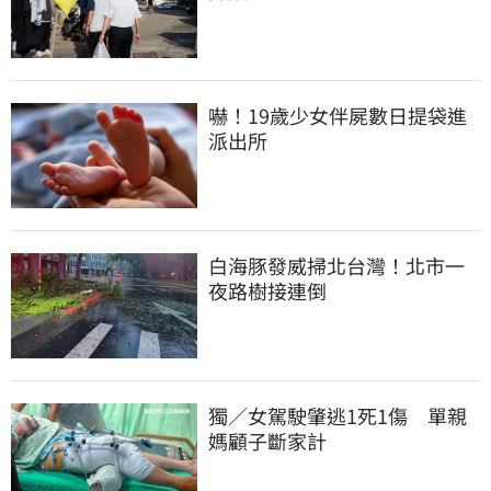
嚇！19歲少女伴屍數日提袋進
派出所
白海豚發威掃北台灣！北市一
夜路樹接連倒
獨／女駕駛肇逃1死1傷　單親
媽顧子斷家計