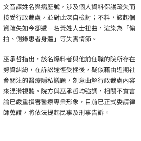
文音譯姓名與病歷號，涉及個人資料保護疏失而
接受行政裁處，並對此深自檢討；不料，該起個
資疏失如今卻遭一名黃姓人士扭曲，渲染為「
偷
拍
、側錄患者身體」等失實情節。
巫承哲指出，該名爆料者與他前任職的院所存在
勞資糾紛，在訴訟途徑受挫後，疑似藉由近期社
會關注的醫療隱私議題，刻意曲解行政裁處內容
來混淆視聽。院方與巫承哲均強調，相關不實言
論已嚴重損害醫療專業形象，目前已正式委請律
師蒐證，將依法提起民事及刑事告訴。