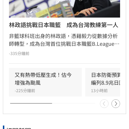
林政語挑戰日本職籃　成為台灣教練第一人
非籃球科班出身的林政語，憑藉毅力從數據分析
師轉型，成為台灣首位挑戰日本職籃B.League的
教練。他曾助新北國王奪下兩座冠軍，並在美籍
-335分鐘前
教練派翠克的引薦下，獲邀至日本靜岡Veltex擔
任助理教練。林政語不僅展現追夢決心，更積極
自學日文迎接挑戰，期許能在高強度的日本職籃
又有熱帶低壓生成！估今
日本防衛預算創
中磨練執教能力，成為國際級教練，未來更希望
增強為颱風
編列8.9兆日圓
能將寶貴的海外執教經驗帶回台灣，為本土籃壇
-225分鐘前
13小時前
注入新氣象，實踐深耕籃球的長遠目標。