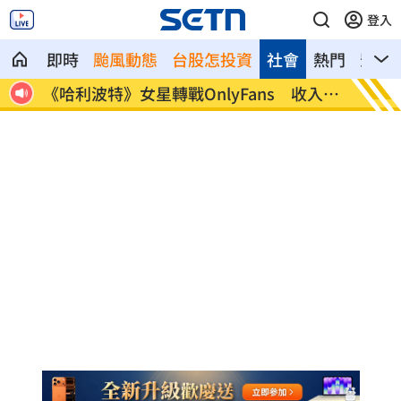
登入
即時
颱風動態
台股怎投資
社會
熱門
影音
打不
《哈利波特》女星轉戰OnlyFans 收入曝
逛逢甲
光