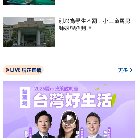
別以為學生不罰！小三童罵男
師娘娘腔判賠
現正直播
更多