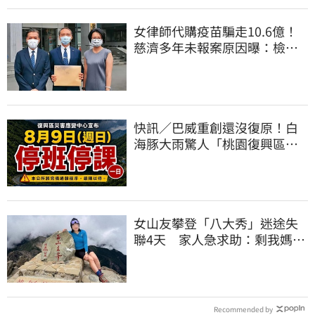
女律師代購疫苗騙走10.6億！
慈濟多年未報案原因曝：檢警
上門才知被騙
快訊／巴威重創還沒復原！白
海豚大雨驚人「桃園復興區」
緊急停班停課
女山友攀登「八大秀」迷途失
聯4天 家人急求助：剩我媽還
沒找到
Recommended by