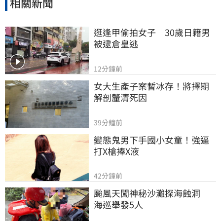
相關新聞
逛逢甲偷拍女子　30歲日籍男
被逮倉皇逃
12分鐘前
女大生產子案暫冰存！將擇期
解剖釐清死因
39分鐘前
變態鬼男下手國小女童！強逼
打X槍捧X液
42分鐘前
颱風天闖神秘沙灘探海蝕洞　
海巡舉發5人