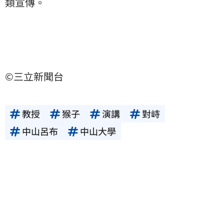
類宣傳。
©三立新聞台
教授
猴子
演講
對峙
中山呂布
中山大學