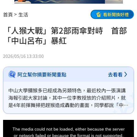
首頁
生活
看新聞換好禮
「人猴大戰」第2部雨傘對峙 首部
「中山呂布」暴紅
2026/05/16 13:33:00
阿立幫你摘要新聞重點
去看看
中山大學獼猴多已經成為另類特色，最近校內一張演講
海報引起大家討論，其中一位李教授放的介紹照片，就
是4年前揮舞掃把趕猴造成轟動的畫面，同學都說「中山
呂布本人出現」、「這場演講一定要聽！」不過除了揮
動掃把外，也有其他老師用雨傘卻沒成功，畫面被拍下
This
is
成為第二集！
a
The media could not be loaded, either because the server
modal
window.
or network failed or because the format is not supported.