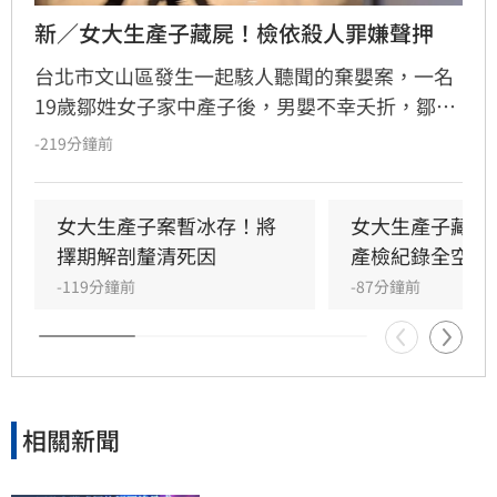
新／女大生產子藏屍！檢依殺人罪嫌聲押
台北市文山區發生一起駭人聽聞的棄嬰案，一名
19歲鄒姓女子家中產子後，男嬰不幸夭折，鄒女
竟未報案，反而將屍體包裹藏匿於房內。直至數
-219分鐘前
日後，家屬因聞到屋內傳出異味，整起案件才因
此曝光。檢方今（9日）會同法醫進行相驗，初
步尚無法確認男嬰死因，後續將擇期解剖釐清。
女大生產子案暫冰存！將
女大生產子藏屍
檢察官複訊後，認定鄒女涉犯殺人罪嫌重大，且
擇期解剖釐清死因
產檢紀錄全空白
有湮滅證據之虞，已向台北地方法院聲請羈押，
-119分鐘前
-87分鐘前
詳細案情仍待檢警進一步調查偵辦。
相關新聞