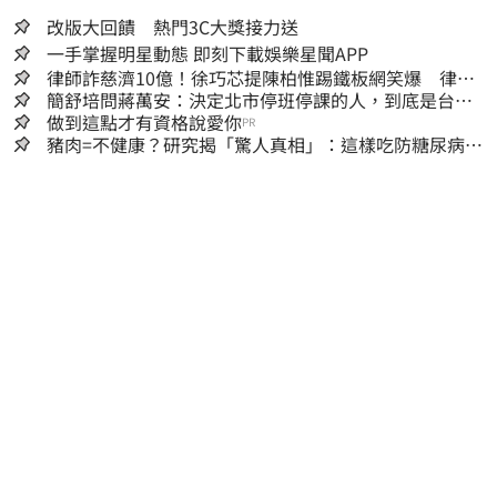
改版大回饋 熱門3C大獎接力送
一手掌握明星動態 即刻下載娛樂星聞APP
律師詐慈濟10億！徐巧芯提陳柏惟踢鐵板網笑爆 律師
再曬1照補刀
簡舒培問蔣萬安：決定北市停班停課的人，到底是台北
市長，還是氣象署？
做到這點才有資格說愛你
PR
豬肉=不健康？研究揭「驚人真相」：這樣吃防糖尿病、
降膽固醇