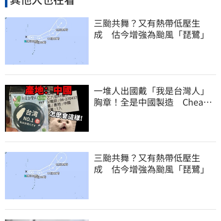
三颱共舞？又有熱帶低壓生
成 估今增強為颱風「琵鷺」
一堆人出國戴「我是台灣人」
胸章！全是中國製造 Cheap
酸：精神分裂
三颱共舞？又有熱帶低壓生
成 估今增強為颱風「琵鷺」