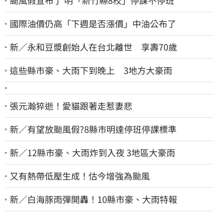
颱風假宣布了 明「新竹縣8校」停課不停班
國際油價仍高「下週是否漲價」中油公布了
新／永和豆漿創始人在台北離世 享壽70歲
這些縣市豪、大雨下到晚上 3地方大豪雨
張元瀚猝逝！愛貓跟著走惹妻悲
新／有望放颱風假?8縣市明達停班停課標準
新／12縣市豪、大雨炸到入夜 3地區大豪雨
又有熱帶低壓生成！估今增強為颱風
新／白海豚雨彈開轟！10縣市豪、大雨特報