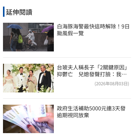
延伸閱讀
白海豚海警最快這時解除！9日
颱風假一覽
台玻夫人稱長子「2關鍵原因」
抑鬱亡 兒媳發聲打臉：我從
來不信⋯
(2026年08月03日)
政府生活補助5000元連3天發 
逾期視同放棄