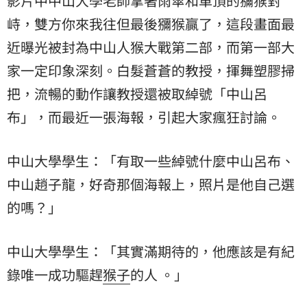
影片中中山大學老師拿著雨傘和車頂的獼猴
對
峙
，雙方你來我往但最後獼猴贏了，這段畫面最
近曝光被封為中山人猴大戰第二部，而第一部大
家一定印象深刻。白髮蒼蒼的教授，揮舞塑膠掃
把，流暢的動作讓教授還被取綽號「中山呂
布」，而最近一張海報，引起大家瘋狂討論。
中山大學學生：「有取一些綽號什麼中山呂布、
中山趙子龍，好奇那個海報上，照片是他自己選
的嗎？」
中山大學學生：「其實滿期待的，他應該是有紀
錄唯一成功驅趕
猴子
的人 。」