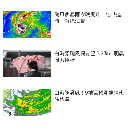
颱風紫暴雨今晚開炸　估「這
時」解除海警
白海豚颱風假有望？2縣市明晨
風力達標
白海豚發威！9地區預測達停班
課標準