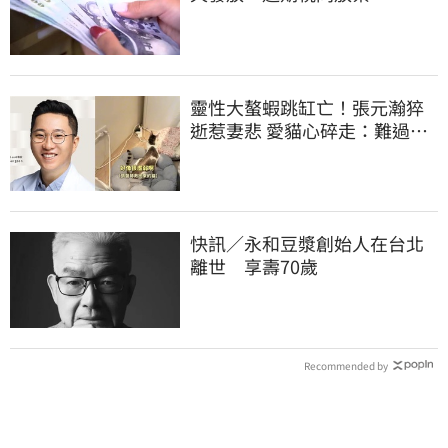
靈性大螯蝦跳缸亡！張元瀚猝
逝惹妻悲 愛貓心碎走：難過不
比我們少
快訊／永和豆漿創始人在台北
離世 享壽70歲
Recommended by