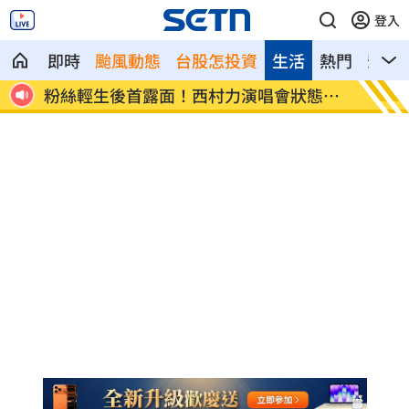
登入
即時
颱風動態
台股怎投資
生活
熱門
影音
賠金
粉絲輕生後首露面！西村力演唱會狀態超
阿信慘
好
目