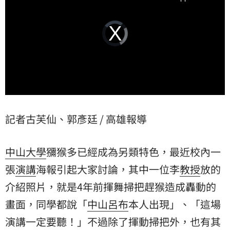
Video
Player
is
loading.
記者古芙仙、郭彥廷 / 高雄報導
中山大學
獼猴多已經成為另類特色，最近校內一
張
演講
海報引起大家討論，其中一位李
教授
放的
介紹照片，就是4年前揮舞掃把趕猴造成轟動的
畫面，同學都說「
中山呂布
本人出現」、「這場
演講一定要聽！」不過除了揮動掃把外，也有其