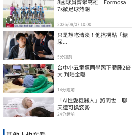
8國球員齊聚高雄　Formosa 
7s掀足球熱潮
2026/08/07 10:00
只是想吃清淡！他搭機點「糖
尿...
5分鐘前
台中小五童遭同學踢下體腫2倍
大 判賠金曝
14分鐘前
「AI性愛機器人」將問世！聊
天還可換姿勢
24分鐘前
其他人也在看