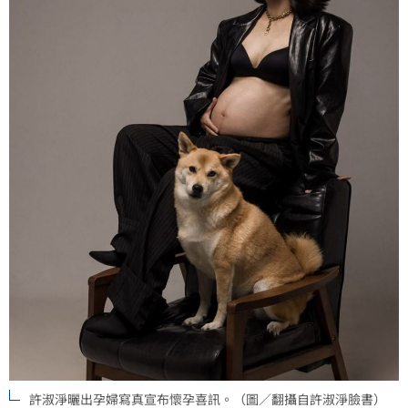
許淑淨曬出孕婦寫真宣布懷孕喜訊。（圖／翻攝自許淑淨臉書）