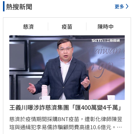
熱搜新聞
更多
慈濟
疫苗
陳時中
王義川曝涉詐慈濟集團「匯400萬變4千萬」
慈濟於疫情期間採購BNT疫苗，遭彰化律師陳昱
瑄與通緝犯李易儒詐騙顧問費高達10.6億元。民