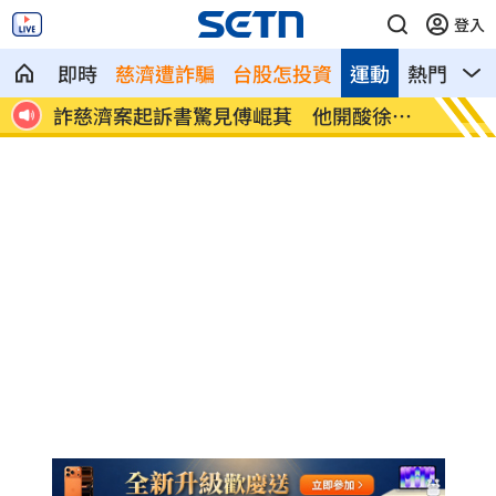
登入
即時
慈濟遭詐騙
台股怎投資
運動
熱門
影
徐巧
88會館郭哲敏保妻小豪宅！高院:繳2億可
石垣牆
撤
放