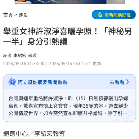
首頁
運動
看新聞換好禮
舉重女神許淑淨喜曬孕照！「神秘另
一半」身分引熱議
記者
李紹宏
報導
2026/05/16 11:33:00
2026/05/16 13:01:57
更新
阿立幫你摘要新聞重點
去看看
台灣奧運舉重名將許淑淨，昨（15）日無預警曬出孕婦
寫真，驚喜宣布懷上女寶寶。現年35歲的她，過去鮮少
公開情感世界，如今突然宣布即將升格當媽，除了引來
大批粉絲與體壇好友的熱烈祝賀，外界也紛紛對這位
「隱藏版另一半」的真實身分感到相當好奇，瞬間成為
體育中心／李紹宏報導
各大社群與體壇關注的焦點。