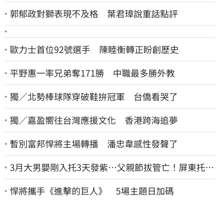
郭郁政對獅表現不及格 葉君璋說重話點評
歐力士首位92號選手 陳睦衡轉正盼創歷史
平野惠一率兄弟奪171勝 中職最多勝外教
獨／北勢棒球隊穿破鞋拚冠軍 台僑看哭了
獨／嘉盈嚮往台灣應援文化 香港跨海追夢
暫別富邦悍將主場轉播 潘忠韋感性發聲了
3月大男嬰剛入托3天發紫…父親節拔管亡！屏東托嬰
中心回9字
悍將攜手《進擊的巨人》 5場主題日加碼