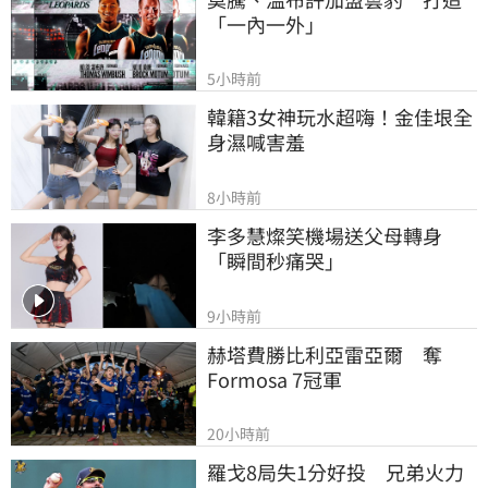
「一內一外」
5小時前
韓籍3女神玩水超嗨！金佳垠全
身濕喊害羞
8小時前
李多慧燦笑機場送父母轉身
「瞬間秒痛哭」
9小時前
赫塔費勝比利亞雷亞爾　奪
Formosa 7冠軍
20小時前
羅戈8局失1分好投　兄弟火力