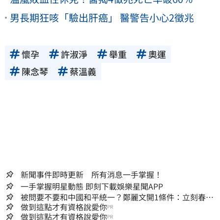
男長期狂咳「驗出肝癌」 醫警告小心2徵兆
懷孕
許淑淨
舉重
奧運
陳念琴
蔡溫義
新聞事件即時更新 所有消息一手掌握！
一手掌握明星動態 即刻下載娛樂星聞APP
被問要不要和中國和平統一？鄭麗文開1條件：立刻春暖
花開
做到這點才有資格說愛你
PR
做到這點才有資格說愛你
PR