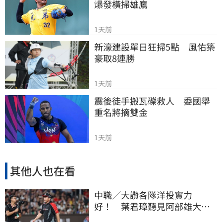
爆發橫掃雄鷹
1天前
新濠建設單日狂掃5點　風佑築
豪取8連勝
1天前
震後徒手搬瓦礫救人　委國舉
重名將摘雙金
1天前
其他人也在看
中職／大讚各隊洋投實力
好！ 葉君璋聽見阿部雄大被
註銷好吃驚