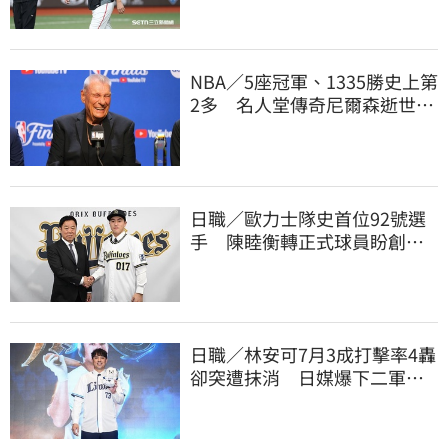
NBA／5座冠軍、1335勝史上第
2多 名人堂傳奇尼爾森逝世享
壽86歲
日職／歐力士隊史首位92號選
手 陳睦衡轉正式球員盼創造
歷史
日職／林安可7月3成打擊率4轟
卻突遭抹消 日媒爆下二軍背
後原因