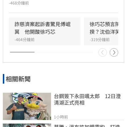
進黨立委王義川指出，陳昱瑄利用資本額僅百萬
-468分鐘前
的公司簽下巨額合約，並透過多個戶頭提領鉅
款，銀行面對其購買黃金或工程款等理由竟全數
放行，甚至出現匯款金額錯誤卻輕易過關的離譜
詐慈濟案起訴書驚見傅崐
徐巧芯預言陳時
情節，質疑洗錢防制機制失靈。
萁　他開酸徐巧芯
揆？沈伯洋笑回
-464分鐘前
-319分鐘前
相關新聞
台鋼簽下永田颯太郎　12日澄
清湖正式亮相
1小時前
莫騰、溫布許加盟雲豹　打造