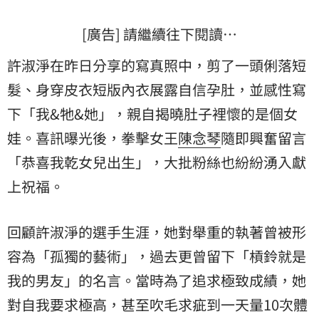
[廣告] 請繼續往下閱讀…
許淑淨在昨日分享的寫真照中，剪了一頭俐落短
髮、身穿皮衣短版內衣展露自信孕肚，並感性寫
下「我&牠&她」，親自揭曉肚子裡懷的是個女
娃。喜訊曝光後，拳擊女王
陳念琴
隨即興奮留言
「恭喜我乾女兒出生」，大批粉絲也紛紛湧入獻
上祝福。
回顧許淑淨的選手生涯，她對舉重的執著曾被形
容為「孤獨的藝術」，過去更曾留下「槓鈴就是
我的男友」的名言。當時為了追求極致成績，她
對自我要求極高，甚至吹毛求疵到一天量10次體