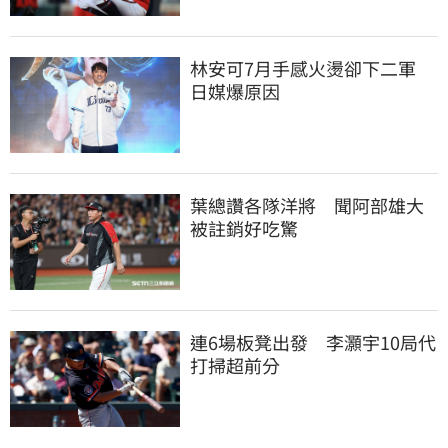
林安可7月手感火燙卻下二軍　
日媒爆原因
葉總讚各隊洋將　聞阿部雄大
被註銷好吃驚
連6場板凳出發　李灝宇10局代
打掃超前分