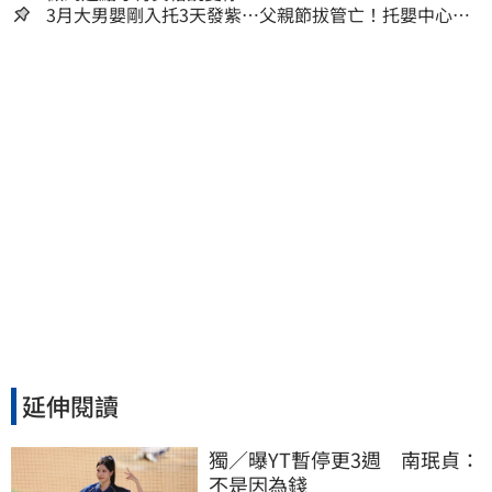
3月大男嬰剛入托3天發紫…父親節拔管亡！托嬰中心回9
字
延伸閱讀
獨／曝YT暫停更3週　南珉貞：
不是因為錢