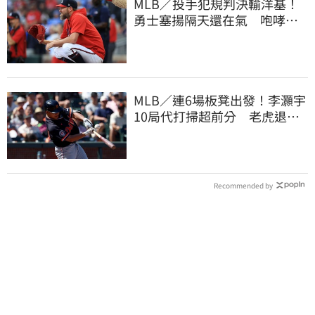
MLB／投手犯規判決輸洋基！
勇士塞揚隔天還在氣 咆哮裁
判1球未投遭驅逐
MLB／連6場板凳出發！李灝宇
10局代打掃超前分 老虎退巨
人寫1隊史紀綠
Recommended by