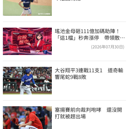
瑤池金母砸111億加碼助陣！
「這1檔」秒奔漲停 帶領散熱
雙雄點火
(2026年07月30日)
大谷翔平3連戰11支1　道奇輸
響尾蛇9戰8敗
塞揚賽前向裁判咆哮　還沒開
打就被趕出場