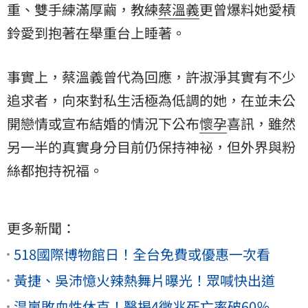
重、雙手練滿厚繭，教練
蔡溫義
更曾爆料她愛槓
鈴愛到抱著在舉重台上睡著。
事實上，蔡溫義曾代為回應，許淑淨其實有不少
追求者，向來對私生活極為低調的她，在並未公
開戀情或宣布結婚的情況下公布
懷孕
喜訊，雖然
另一半的真實身分目前仍保持神祕，但外界與粉
絲都抱持祝福。
更多新聞：
518國際博物館日！全台免費或優惠一次看
黃捷、吳沛憶火辣熱舞片曝光！眾喊快出道
温嵐敗血性休克！醫揭4徵兆死亡率破60％