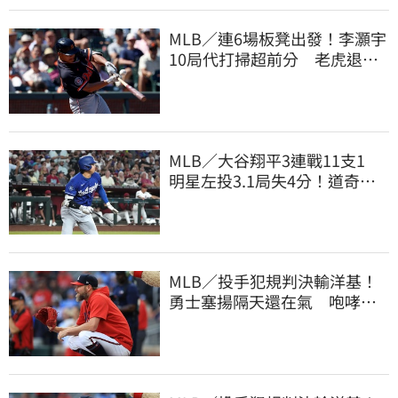
MLB／連6場板凳出發！李灝宇
10局代打掃超前分 老虎退巨
人寫1隊史紀綠
MLB／大谷翔平3連戰11支1
明星左投3.1局失4分！道奇輸
響尾蛇9戰吞8敗
MLB／投手犯規判決輸洋基！
勇士塞揚隔天還在氣 咆哮裁
判1球未投遭驅逐