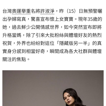
台灣
奧運
舉重
名將
許淑淨
，昨（15）日無預警曬
出孕婦寫真，驚喜宣布懷上女寶寶。現年35歲的
她，過去鮮少公開情感世界，如今突然宣布即將
升格當媽，除了引來大批粉絲與體壇好友的熱烈
祝賀，外界也紛紛對這位「隱藏版另一半」的真
實身分感到相當好奇，瞬間成為各大社群與體壇
關注的焦點。