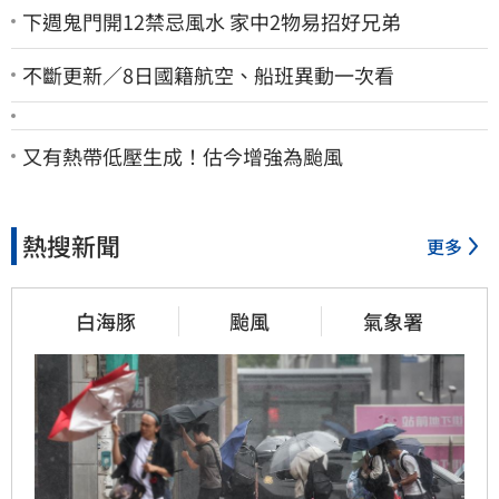
下週鬼門開12禁忌風水 家中2物易招好兄弟
不斷更新／8日國籍航空、船班異動一次看
又有熱帶低壓生成！估今增強為颱風
熱搜新聞
更多
白海豚
颱風
氣象署