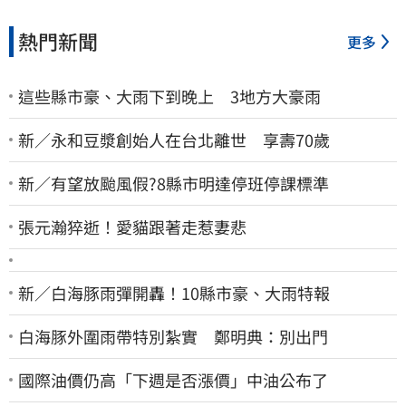
熱門新聞
更多
這些縣市豪、大雨下到晚上 3地方大豪雨
新／永和豆漿創始人在台北離世 享壽70歲
新／有望放颱風假?8縣市明達停班停課標準
張元瀚猝逝！愛貓跟著走惹妻悲
新／白海豚雨彈開轟！10縣市豪、大雨特報
白海豚外圍雨帶特別紮實 鄭明典：別出門
國際油價仍高「下週是否漲價」中油公布了