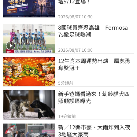
壇9/12登場！
2026/08/07 10:30
8國球員齊聚高雄　Formosa 
7s掀足球熱潮
2026/08/07 10:00
12生肖本周運勢出爐　屬虎勇
奪雙冠王
5分鐘前
新手爸媽看過來！幼齡貓犬四
照顧誤區曝光
19分鐘前
新／12縣市豪、大雨炸到入夜 
3地區大豪雨