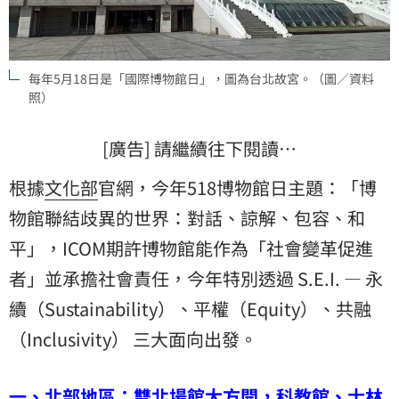
每年5月18日是「國際博物館日」，圖為台北故宮。（圖／資料
照）
[廣告] 請繼續往下閱讀…
根據
文化部
官網，今年518博物館日主題：「博
物館聯結歧異的世界：對話、諒解、包容、和
平」，ICOM期許博物館能作為「社會變革促進
者」並承擔社會責任，今年特別透過 S.E.I. — 永
續（Sustainability）、平權（Equity）、共融
（Inclusivity） 三大面向出發。
一、北部地區：雙北場館大方開，科教館、士林