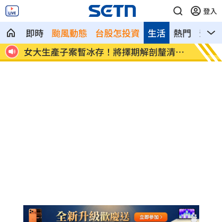
登入
即時
颱風動態
台股怎投資
生活
熱門
影音
清死
姜厚任女友背景遭疑！他證實是真台大畢
變態鬼
業