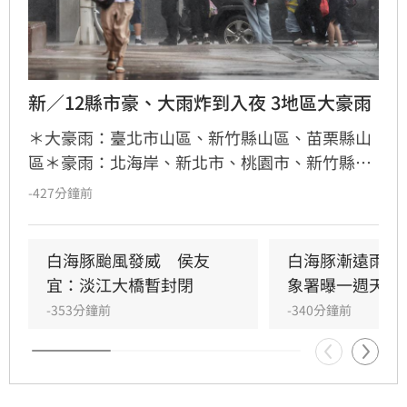
新／12縣市豪、大雨炸到入夜 3地區大豪雨
＊大豪雨：臺北市山區、新竹縣山區、苗栗縣山
區＊豪雨：北海岸、新北市、桃園市、新竹縣、
臺中市山區＊大雨：基隆市、臺北市、新竹市、
-427分鐘前
苗栗縣、臺中市、南投縣、雲林縣山區、嘉義縣
山區、宜蘭縣
白海豚颱風發威　侯友
白海豚漸遠雨還
宜：淡江大橋暫封閉
象署曝一週天氣
-353分鐘前
-340分鐘前