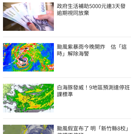
政府生活補助5000元連3天發 
逾期視同放棄
颱風紫暴雨今晚開炸　估「這
時」解除海警
白海豚發威！9地區預測達停班
課標準
颱風假宣布了 明「新竹縣8校」