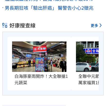
男長期狂咳「驗出肝癌」 醫警告小心2徵兆
好康搜查線
更多
白海豚豪雨開炸！大全聯搶1
全聯中元節最
元蔬菜
萬家福買1送1