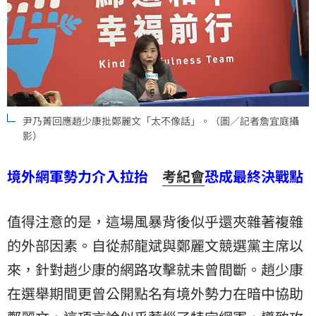
尹乃菁回應趙少康批鄭麗文「太不像話」。（圖／記者詹宜庭攝
影）
境外網軍勢力介入拉抬
考紀會
恐成最終決戰點
值得注意的是，這場風暴背後似乎還夾雜著複雜
的外部因素。自從郝龍斌與鄭麗文競選黨主席以
來，針對趙少康的網路攻擊就未曾間斷。趙少康
在選舉期間更曾公開點名有境外勢力在暗中協助