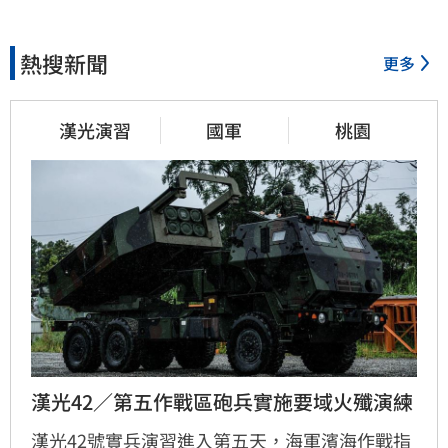
熱搜新聞
更多
漢光演習
國軍
桃園
漢光42／第五作戰區砲兵實施要域火殲演練
漢光42號實兵演習進入第五天，海軍濱海作戰指