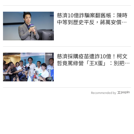
慈濟10億詐騙案翻舊帳：陳時
中等到歷史平反，蔣萬安償還
2022政治利息
慈濟採購疫苗遭詐10億！柯文
哲竟罵綠營「王X蛋」：別把全
國人民當白痴
Recommended by