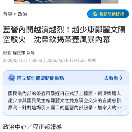
首頁
政治
看新聞換好禮
藍營內鬨越演越烈！趙少康鄭麗文隔
空駁火 沈榮欽揭茶壺風暴內幕
記者
程正邦
報導
2026/05/16 17:39:00
2026/05/16 17:41:33
更新
阿立幫你摘要新聞重點
去看看
國民黨內部的茶壺風暴近日正式浮上檯面，資深媒體人
趙少康與國民黨主席鄭麗文之雙方隔空交火的言詞愈發
犀利。針對這場引人矚目的藍營內部紛爭，加拿大約克
大學副教授沈榮欽精闢指出，這場大戰的觀察核心，並
非僅僅停留在兩人言詞上的交鋒，而是要觀察究竟有多
政治中心／程正邦報導
少國民黨具有實權的頭人與大老，在社群平台上按讚或