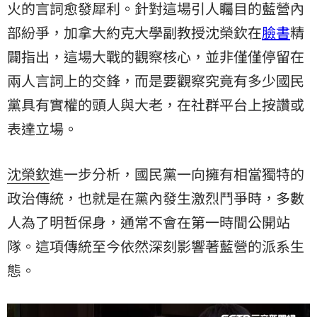
火的言詞愈發犀利。針對這場引人矚目的藍營內
部紛爭，加拿大約克大學副教授沈榮欽在
臉書
精
闢指出，這場大戰的觀察核心，並非僅僅停留在
兩人言詞上的交鋒，而是要觀察究竟有多少國民
黨具有實權的頭人與大老，在社群平台上按讚或
表達立場。
沈榮欽
進一步分析，國民黨一向擁有相當獨特的
政治傳統，也就是在黨內發生激烈鬥爭時，多數
人為了明哲保身，通常不會在第一時間公開站
隊。這項傳統至今依然深刻影響著藍營的派系生
態。