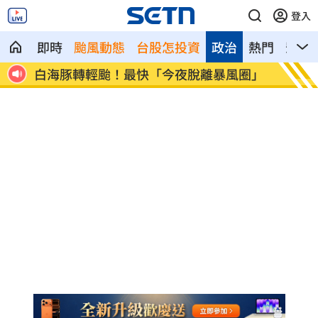
登入
即時
颱風動態
台股怎投資
政治
熱門
影音
客受
白海豚轉輕颱！最快「今夜脫離暴風圈」
獨／曝
錢