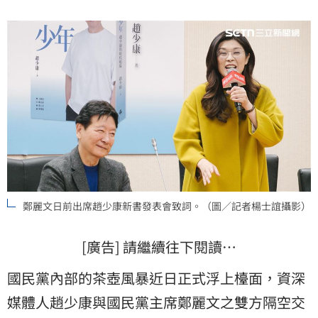
表達立場。
鄭麗文日前出席趙少康新書發表會致詞。（圖／記者楊士誼攝影）
[廣告] 請繼續往下閱讀…
國民黨內部的茶壺風暴近日正式浮上檯面，資深
媒體人趙少康與國民黨主席鄭麗文之雙方隔空交