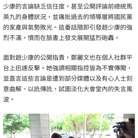
少康
的言論缺乏信任度，甚至公開評論前總統馬
英九的身體狀況，並痛批過去的領導層將國民黨
的家產與氣勢敗光。這番話隨即引發趙少康的強
烈不滿，憤而在臉書上發文展開猛烈砲轟。
面對趙少康的公開指責，鄭麗文也在個人社群平
台上迅速反擊。她強調相關指控皆為不實傳聞，
並直言這些言論是遭到部分媒體以及有心人士刻
意曲解、以訛傳訛，試圖淡化大會堂內的失言風
波。