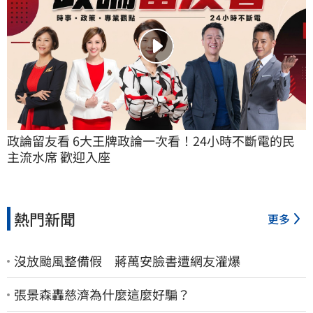
政論留友看 6大王牌政論一次看！24小時不斷電的民
主流水席 歡迎入座
熱門新聞
更多
沒放颱風整備假 蔣萬安臉書遭網友灌爆
張景森轟慈濟為什麼這麼好騙？