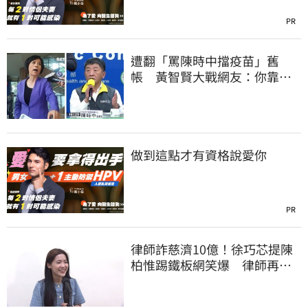
PR
遭翻「罵陳時中擋疫苗」舊
帳 黃智賢大戰網友：你靠我
活下來的
做到這點才有資格說愛你
PR
律師詐慈濟10億！徐巧芯提陳
柏惟踢鐵板網笑爆 律師再曬1
照補刀