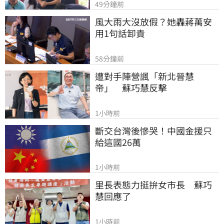
49分鐘前
風大雨大沒放假？她轟蔣萬安
用1句話卸責
58分鐘前
遭對手陣營諷「新北晉慧
帝」　蘇巧慧反擊
1小時前
斷交台灣後慘哭！中國金援只
給這國26萬
1小時前
里長表態力挺拚女市長　蘇巧
慧回應了
1小時前