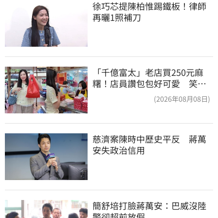
徐巧芯提陳柏惟踢鐵板！律師
再曬1照補刀
「千億富太」老店買250元麻
糬！店員讚包包好可愛 笑
回：我自己做的
(2026年08月08日)
慈濟案陳時中歷史平反　蔣萬
安失政治信用
簡舒培打臉蔣萬安：巴威沒陸
警卻超前放假