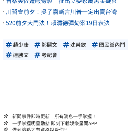
曾蔡美佐遭毆骨裂 扯出立委家屬黑金疑雲
川習會前夕！吳子嘉斷言川普一定出賣台灣
520前夕大鬥法！賴清德彈劾案19日表決
趙少康
鄭麗文
沈榮欽
國民黨內鬥
連勝文
考紀會
新聞事件即時更新 所有消息一手掌握！
一手掌握明星動態 即刻下載娛樂星聞APP
做到這點才有資格說愛你
PR