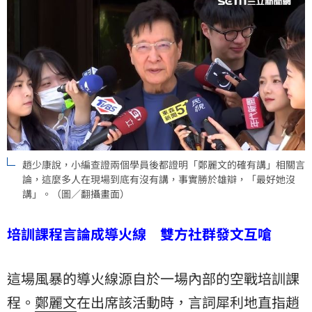
趙少康說，小編查證兩個學員後都證明「鄭麗文的確有講」相關言
論，這麼多人在現場到底有沒有講，事實勝於雄辯，「最好她沒
講」。（圖／翻攝畫面）
培訓課程言論成導火線 雙方社群發文互嗆
這場風暴的導火線源自於一場內部的空戰培訓課
程。
鄭麗文
在出席該活動時，言詞犀利地直指
趙