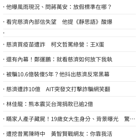
他曝風雨現況、問蔣萬安：放假標準在哪？
看完慈濟內部信失望 他提《靜思語》酸爆
慈濟買疫苗遭詐 柯文哲罵綠營：王X蛋
還有內幕！鄭運鵬：就看慈濟如何放下我執
被騙10.6億裝傻5年？他抖出慈濟反常黑幕
慈濟遭詐10億 AIT突發文打擊詐騙網笑翻
林佳龍：熊本震災台灣捐款已逾2億
瞞家人產子藏屍！19歲女大生身分、背景曝光 驚見
「產檢紀錄全空白」
遭挖昔罵陳時中 黃智賢戰網友：你靠我活