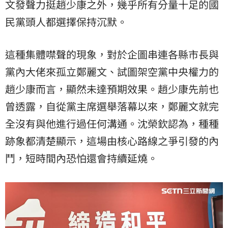
文
發聲力挺趙少康之外，幾乎所有分量十足的國
民黨頭人都選擇保持沉默。
這種集體噤聲的現象，對於企圖串連各縣市長與
黨內大佬來孤立鄭麗文、試圖架空黨中央權力的
趙少康而言，顯然未達預期效果。趙少康先前也
曾透露，自從黨主席選舉落幕以來，鄭麗文就完
全沒有與他進行過任何溝通。沈榮欽認為，種種
跡象都清楚顯示，這場由核心路線之爭引發的內
鬥，短時間內恐怕還會持續延燒。