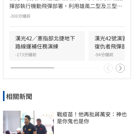
揮部執行機動飛彈部署，利用雄風二型及三型飛
彈扼控關鍵海域；第五作戰區實施「要域火殲」
-306分鐘前
演練，展現砲兵快速應處與戰術轉換效能。此
外，陸軍58砲指部海馬士多管火箭執行跨區增
援，在風雨中迅速抵達戰術位置，展現高機動性
漢光42／憲指部北捷地下
漢光42號演習
與精準遠程打擊力。
路線運補任務演練
復仇者飛彈部隊
-173分鐘前
-94分鐘前
相關新聞
戰疫苗！他再批蔣萬安：神也
是你鬼也是你