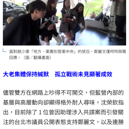
面對趙少康「地方、黨團別管黨中央」的號召，鄭麗文僅呵呵兩聲
回應。（圖／翻攝畫面）
大老集體保持緘默 孤立戰術未見顯著成效
儘管雙方在網路上吵得不可開交，但藍營內部的
基層與高層動向卻顯得格外耐人尋味。沈榮欽指
出，目前除了 1 位曾因助理涉入共諜案而引發關
注的台北市議員公開表態支持鄭麗文，以及
連勝