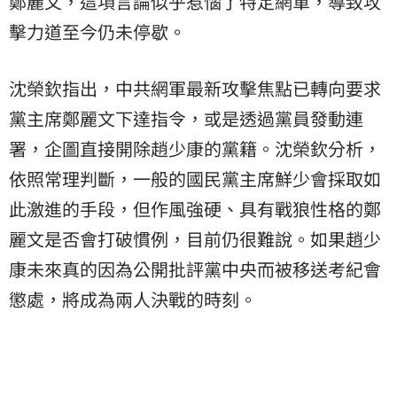
鄭麗文，這項言論似乎惹惱了特定網軍，導致攻
擊力道至今仍未停歇。
沈榮欽指出，中共網軍最新攻擊焦點已轉向要求
黨主席鄭麗文下達指令，或是透過黨員發動連
署，企圖直接開除趙少康的黨籍。沈榮欽分析，
依照常理判斷，一般的國民黨主席鮮少會採取如
此激進的手段，但作風強硬、具有戰狼性格的鄭
麗文是否會打破慣例，目前仍很難說。如果趙少
康未來真的因為公開批評黨中央而被移送考紀會
懲處，將成為兩人決戰的時刻。