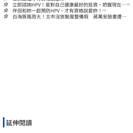
立即諮詢HPV！是對自己健康最好的投資，把握現在不
PR
嫌晚！
伴侶和妳一起預防HPV，才有資格說愛妳！
PR
白海豚風雨大！北市沒放颱風整備假 蔣萬安臉書遭網
友灌爆：標準在哪？
延伸閱讀