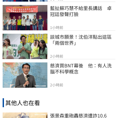
藍扯蘇巧慧不給里長講話　卓
冠廷發聲打臉
1小時前
談城市願景！沈伯洋點出這區
「兩個世界」
2小時前
慈濟買BNT幕後　他：有人洗
腦不科學概念
2小時前
其他人也在看
張景森重砲轟慈濟遭詐10.6