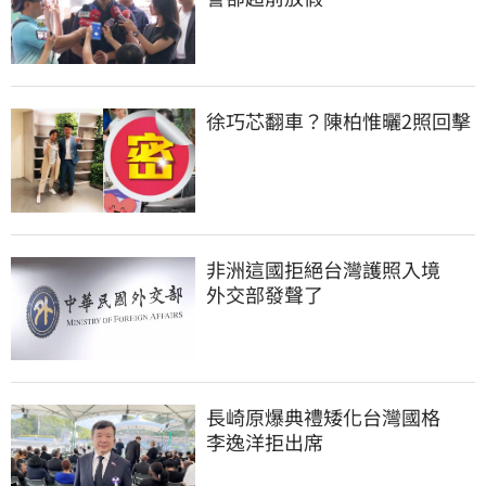
徐巧芯翻車？陳柏惟曬2照回擊
非洲這國拒絕台灣護照入境　
外交部發聲了
長崎原爆典禮矮化台灣國格　
李逸洋拒出席