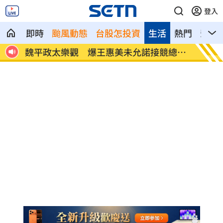
登入
即時
颱風動態
台股怎投資
生活
熱門
影音
上有
魏平政太樂觀 爆王惠美未允諾接競總主
川普喊
委
45000