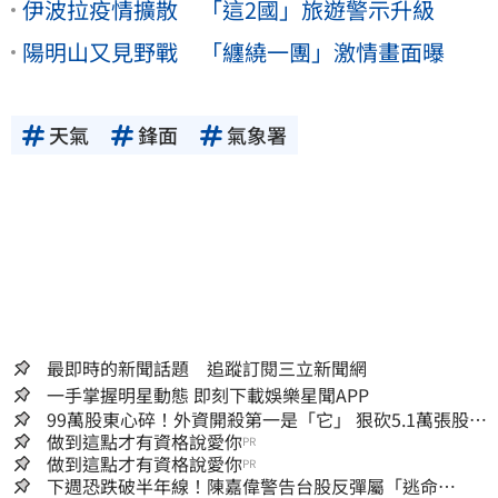
伊波拉疫情擴散 「這2國」旅遊警示升級
陽明山又見野戰 「纏繞一團」激情畫面曝
天氣
鋒面
氣象署
最即時的新聞話題 追蹤訂閱三立新聞網
一手掌握明星動態 即刻下載娛樂星聞APP
99萬股東心碎！外資開殺第一是「它」 狠砍5.1萬張股價
重挫近5%
做到這點才有資格說愛你
PR
做到這點才有資格說愛你
PR
下週恐跌破半年線！陳嘉偉警告台股反彈屬「逃命