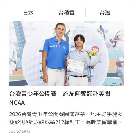
日本
台積電
台灣
台灣青少年公開賽　施友翔奪冠赴美闖
NCAA
2026台灣青少年公開賽圓滿落幕，地主好手施友
翔於男A組以總成績212桿封王，為赴美留學前留
下完美句點。本屆賽事日本選手表現亮眼，橫掃
-426分鐘前