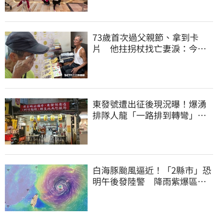
73歲首次過父親節、拿到卡
片 他拄拐杖找亡妻淚：今天
好多人來幫我慶祝
東發號遭出征後現況曝！爆湧
排隊人龍「一路排到轉彎」
上萬網友力挺
白海豚颱風逼近！「2縣市」恐
明午後發陸警 降雨紫爆區域
曝光