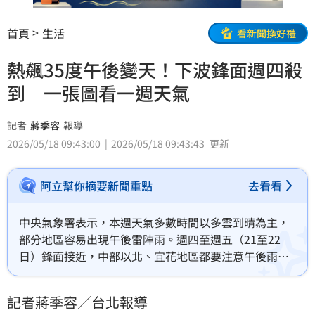
首頁
生活
看新聞換好禮
熱飆35度午後變天！下波鋒面週四殺
到 一張圖看一週天氣
記者
蔣季容
報導
2026/05/18 09:43:00
2026/05/18 09:43:43
更新
阿立幫你摘要新聞重點
去看看
中央氣象署表示，本週天氣多數時間以多雲到晴為主，
部分地區容易出現午後雷陣雨。週四至週五（21至22
日）鋒面接近，中部以北、宜花地區都要注意午後雨的
影響，桃園以北地區其它時段也可能有間歇性的短暫雨
出現。另外，南部的近山區要留意34、35度以上局部高
記者蔣季容／台北報導
溫。