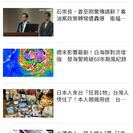
石崇良、姜至剛驚傳請辭？毒
油案政策轉彎遭轟爆 衛福部
回應了
週末影響最劇！白海豚對流增
強 發海警將破68年颱風紀錄
日本人來台「狂買1物」台灣人
愣住了！本人親揭用途 台網
友笑了
小確幸！一早入帳4.2萬「5年