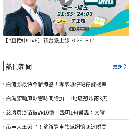
【#直播中LIVE】新台派上線 20260807
熱門新聞
更多
白海豚最快今發海警！專家曝停班停課機率
白海豚颱風影響時間增加 1地區恐炸雨3天
慈濟買疫苗被詐10億 聲明1句醫轟：太瞎
吊車大王哭了！望新豐車站感謝憶起這瞬間