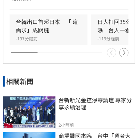
多項組別冠軍，其中平仲朱那以13桿優勢稱霸女
A組，福井誠之介則拿下男B組金盃。台灣小將簡
堃祐亦在男D組奪冠。此外，女B組經歷激烈延長
台韓出口首超日本　「 這
日人扛回35公
賽，最終由日本清水陽菜勝出。
需求」成關鍵
曝　台人一看：
-197分鐘前
-119分鐘前
相關新聞
台新新光金控淨零論壇 專家分
享永續治理
2小時前
商場戰國來臨　台中「頂奢大