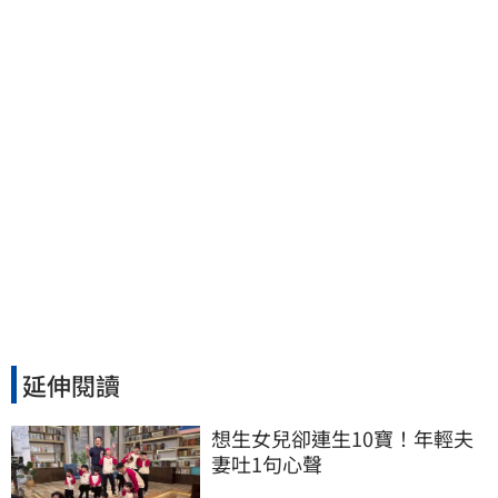
波」：空頭大屠殺剛開始
延伸閱讀
想生女兒卻連生10寶！年輕夫
妻吐1句心聲