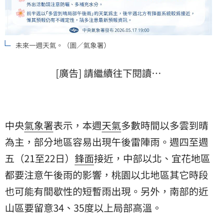
未來一週天氣。（圖／氣象署）
[廣告] 請繼續往下閱讀…
中央
氣象署
表示，本週
天氣
多數時間以多雲到晴
為主，部分地區容易出現午後雷陣雨。週四至週
五（21至22日）
鋒面
接近，中部以北、宜花地區
都要注意午後雨的影響，桃園以北地區其它時段
也可能有間歇性的短暫雨出現。另外，南部的近
山區要留意34、35度以上局部高溫。