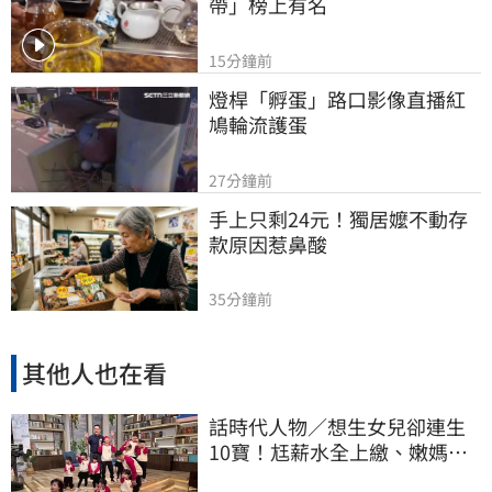
帶」榜上有名
15分鐘前
燈桿「孵蛋」路口影像直播紅
鳩輪流護蛋
27分鐘前
手上只剩24元！獨居嬤不動存
款原因惹鼻酸
35分鐘前
其他人也在看
話時代人物／想生女兒卻連生
10寶！尪薪水全上繳、嫩媽吐
心聲：不生了