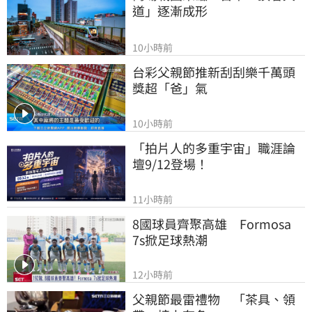
道」逐漸成形
10小時前
台彩父親節推新刮刮樂千萬頭
獎超「爸」氣
10小時前
「拍片人的多重宇宙」職涯論
壇9/12登場！
11小時前
8國球員齊聚高雄　Formosa 
7s掀足球熱潮
12小時前
父親節最雷禮物　「茶具、領