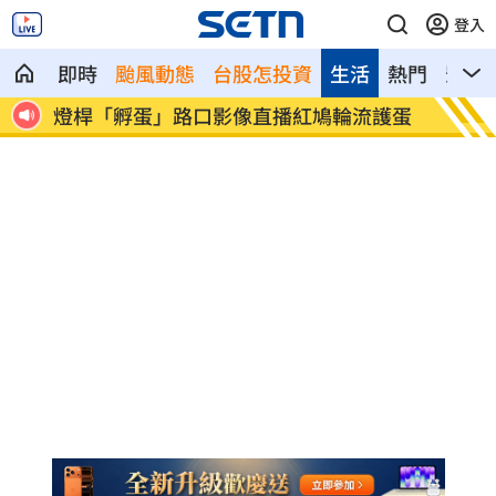
登入
即時
颱風動態
台股怎投資
生活
熱門
影音
滑落
燈桿「孵蛋」路口影像直播紅鳩輪流護蛋
減碳行
場