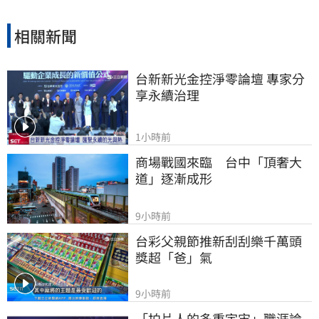
相關新聞
台新新光金控淨零論壇 專家分
享永續治理
1小時前
商場戰國來臨　台中「頂奢大
道」逐漸成形
9小時前
台彩父親節推新刮刮樂千萬頭
獎超「爸」氣
9小時前
「拍片人的多重宇宙」職涯論