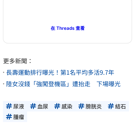
在 Threads 查看
更多新聞：
長壽運動排行曝光！第1名平均多活9.7年
陸女沒錢「強闖登機區」遭抬走 下場曝光
尿液
血尿
感染
膀胱炎
結石
腫瘤