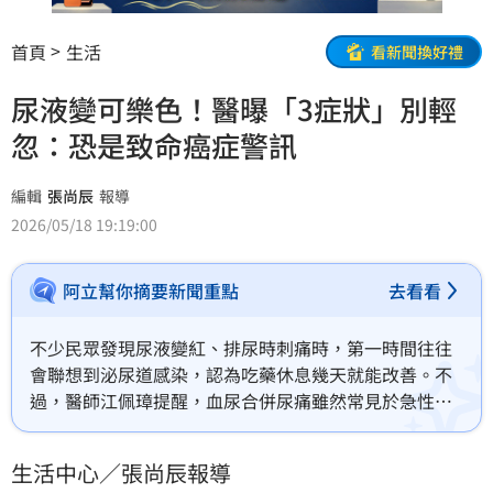
首頁
生活
看新聞換好禮
尿液變可樂色！醫曝「3症狀」別輕
忽：恐是致命癌症警訊
編輯
張尚辰
報導
2026/05/18 19:19:00
阿立幫你摘要新聞重點
去看看
不少民眾發現尿液變紅、排尿時刺痛時，第一時間往往
會聯想到泌尿道感染，認為吃藥休息幾天就能改善。不
過，醫師江佩璋提醒，血尿合併尿痛雖然常見於急性膀
胱炎，但並非所有血尿都能單純以感染解釋，更可能與
泌尿道結石甚至腫瘤有關，若出現「3症狀」務必盡速就
生活中心／張尚辰報導
醫檢查。