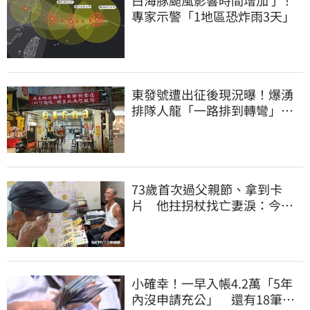
專家示警「1地區恐炸雨3天」
東發號遭出征後現況曝！爆湧
排隊人龍「一路排到轉彎」
上萬網友力挺
73歲首次過父親節、拿到卡
片 他拄拐杖找亡妻淚：今天
好多人來幫我慶祝
小確幸！一早入帳4.2萬「5年
內沒申請充公」 還有18筆錢