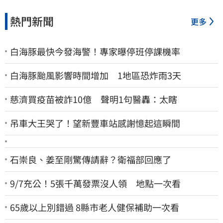
熱門新聞
更多
白海豚最快今發海警！專家曝停班停課機率
白海豚颱風影響時間增加 1地區恐炸雨3天
慈濟買疫苗被詐10億 聲明1句醫轟：太瞎
吊車大王哭了！望新豐車站感謝憶起這瞬間
石崇良、姜至剛驚傳請辭？衛福部回應了
9/7充公！5張千萬發票沒人領 地點一次看
65歲以上別錯過 8縣市老人健保補助一次看