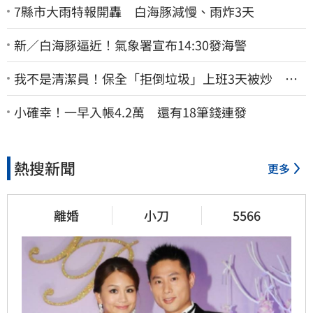
7縣市大雨特報開轟 白海豚減慢、雨炸3天
新／白海豚逼近！氣象署宣布14:30發海警
我不是清潔員！保全「拒倒垃圾」上班3天被炒 找
法院討公道結果出爐
小確幸！一早入帳4.2萬 還有18筆錢連發
熱搜新聞
更多
離婚
小刀
5566