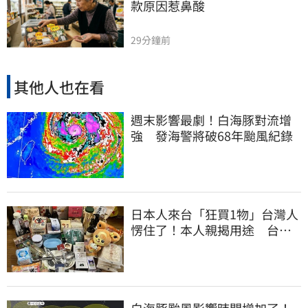
款原因惹鼻酸
29分鐘前
其他人也在看
週末影響最劇！白海豚對流增
強 發海警將破68年颱風紀錄
日本人來台「狂買1物」台灣人
愣住了！本人親揭用途 台網
友笑了
白海豚颱風影響時間增加了！