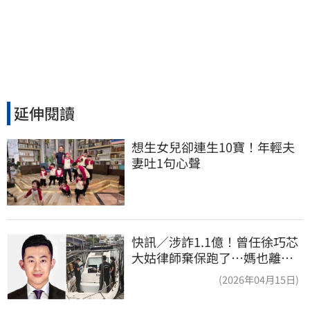
延伸閱讀
想生女兒卻連生10寶！年輕夫
妻吐1句心聲
快訊／涉詐1.1億！曾任徐巧芯
大姑律師棄保跑了…媽也離
境 桃檢發通緝
(2026年04月15日)