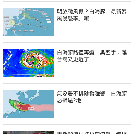
明放颱風假？白海豚「最新暴
風侵襲率」曝
白海豚路徑再變　吳聖宇：離
台灣又更近了
氣象署不排除發陸警　白海豚
恐掃過2地
東發號遭出征後現況曝　網爆