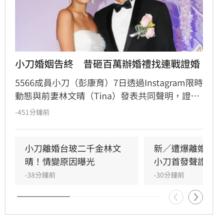
小刀婚姻告終　昔砸百萬辦婚禮找連戰證婚
5566成員小刀（彭康育）7日透過Instagram限時
動態與前妻林文晴（Tina）發表共同聲明，證實
兩人已結束14年婚姻。聲明中表示，兩人其實已
-451分鐘前
分開一段時間，但至今仍是「充滿愛的一家
人」，彼此給予最深的祝福與支持，未來也將共
同陪伴、守護一對子女成長，同時希望外界尊重
小刀離婚台玻二千金林文
新／遭爆離婚台
雙方決定，之後不再對離婚一事做任何回應。
晴！情變原因曝光
小刀首發聲證實
-38分鐘前
-30分鐘前