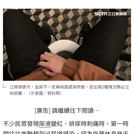
江佩璋表示，血尿不一定單純是感染所致，若出現3種情況務必立
刻就醫。（示意圖／資料照）
[廣告] 請繼續往下閱讀…
不少民眾發現
尿液
變紅、排尿時刺痛時，第一時
間往往會聯想到泌尿道
感染
，認為吃藥休息幾天