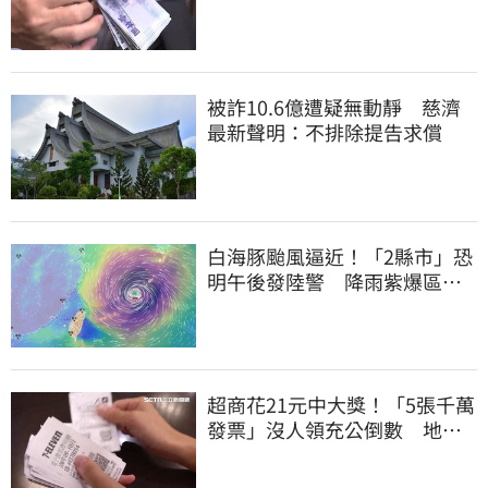
連發到8月底
被詐10.6億遭疑無動靜 慈濟
最新聲明：不排除提告求償
白海豚颱風逼近！「2縣市」恐
明午後發陸警 降雨紫爆區域
曝光
超商花21元中大獎！「5張千萬
發票」沒人領充公倒數 地點
明細一次看