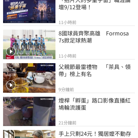
壇9/12登場！
11小時前
8國球員齊聚高雄　Formosa 
7s掀足球熱潮
11小時前
父親節最雷禮物　「茶具、領
帶」榜上有名
9分鐘前
燈桿「孵蛋」路口影像直播紅
鳩輪流護蛋
21分鐘前
手上只剩24元！獨居嬤不動存