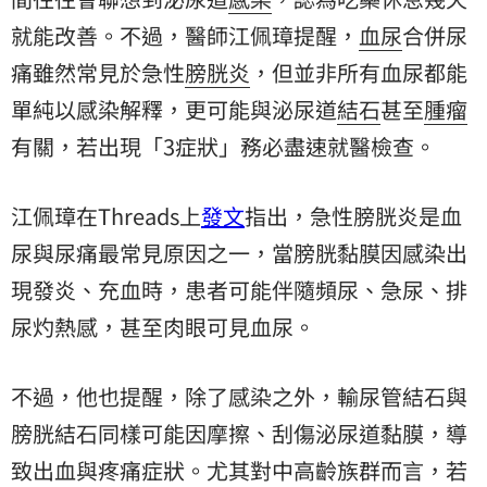
就能改善。不過，醫師江佩璋提醒，
血尿
合併尿
痛雖然常見於急性
膀胱炎
，但並非所有血尿都能
單純以感染解釋，更可能與泌尿道
結石
甚至
腫瘤
有關，若出現「3症狀」務必盡速就醫檢查。
江佩璋在Threads上
發文
指出，急性膀胱炎是血
尿與尿痛最常見原因之一，當膀胱黏膜因感染出
現發炎、充血時，患者可能伴隨頻尿、急尿、排
尿灼熱感，甚至肉眼可見血尿。
不過，他也提醒，除了感染之外，輸尿管結石與
膀胱結石同樣可能因摩擦、刮傷泌尿道黏膜，導
致出血與疼痛症狀。尤其對中高齡族群而言，若