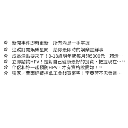
新聞事件即時更新 所有消息一手掌握！
追蹤訂閱娛樂星聞 給你最即時的娛樂星鮮事
成長津貼要來了！0-18歲明年起每月領5000元 賴清
德：此時不生更待何時
立即諮詢HPV！是對自己健康最好的投資，把握現在不
PR
嫌晚！
伴侶和妳一起預防HPV，才有資格說愛妳！
PR
獨家／曹雨婷遭控拿工會錢買豪宅！李亞萍不忍發聲：
余天管工會都貼錢