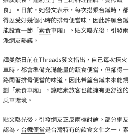
食」。日前，她發文表示，每次搭乘
台鐵
時，都
得忍受好幾個小時的
排骨便當
味，因此許願台鐵
能設置一節「
素食
車廂」。貼文曝光後，引發兩
派網友熱議。
譚曼然日前在Threads發文指出，自己每次搭
火
車
時，都會準備充滿能量的蔬食便當，但卻得一
路聞著排骨便當的味道，因此希望台鐵未來能規
劃「素食車廂」，讓吃素旅客也能擁有更舒適的
乘車環境。
貼文曝光後，引發網友正反兩極討論。部分網友
認為，
台鐵便當
是台灣特有的飲食文化之一，素