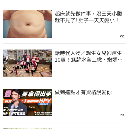
起床就先做件事，沒三天小腹
就不見了! 肚子一天天變小！
PR
話時代人物／想生女兒卻連生
10寶！尪薪水全上繳、嫩媽吐
心聲：不生了
做到這點才有資格說愛你
PR