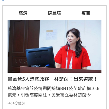
慈濟
陳昱瑄
疫苗
轟藍營5人造謠政客　林楚茵：出來道歉！
慈濟基金會於疫情期間採購BNT疫苗遭詐騙10.6
億元，引發高度關注。民進黨立委林楚茵今
（7）日指出，當年如蔣萬安、江啟臣、徐巧
-454分鐘前
芯、王鴻薇及鄭麗文等人，為政治算計惡意抹黑