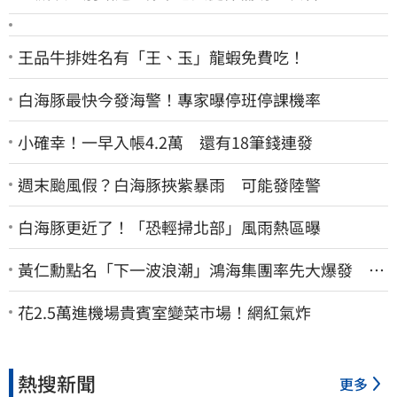
王品牛排姓名有「王、玉」龍蝦免費吃！
白海豚最快今發海警！專家曝停班停課機率
小確幸！一早入帳4.2萬 還有18筆錢連發
週末颱風假？白海豚挾紫暴雨 可能發陸警
白海豚更近了！「恐輕掃北部」風雨熱區曝
黃仁勳點名「下一波浪潮」鴻海集團率先大爆發 台
股這族群全面噴出
花2.5萬進機場貴賓室變菜市場！網紅氣炸
熱搜新聞
更多