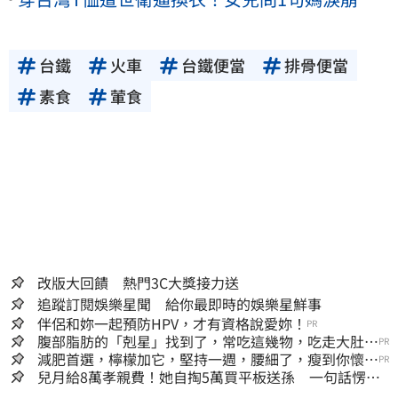
台鐵
火車
台鐵便當
排骨便當
素食
葷食
改版大回饋 熱門3C大獎接力送
追蹤訂閱娛樂星聞 給你最即時的娛樂星鮮事
伴侶和妳一起預防HPV，才有資格說愛妳！
PR
腹部脂肪的「剋星」找到了，常吃這幾物，吃走大肚
PR
囊，瘦出小蠻腰
減肥首選，檸檬加它，堅持一週，腰細了，瘦到你懷疑
PR
人生
兒月給8萬孝親費！她自掏5萬買平板送孫 一句話愣原
地「傷心不已」