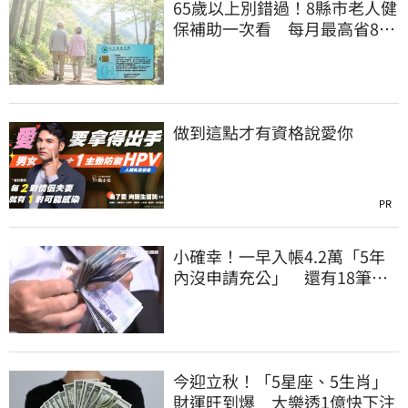
65歲以上別錯過！8縣市老人健
保補助一次看 每月最高省826
元
做到這點才有資格說愛你
PR
小確幸！一早入帳4.2萬「5年
內沒申請充公」 還有18筆錢
連發到8月底
今迎立秋！「5星座、5生肖」
財運旺到爆 大樂透1億快下注