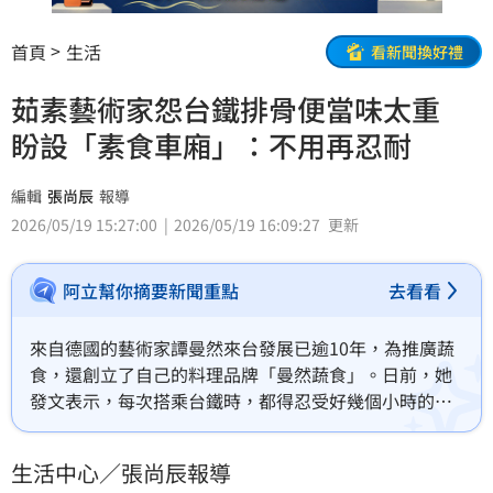
首頁
生活
看新聞換好禮
茹素藝術家怨台鐵排骨便當味太重
盼設「素食車廂」：不用再忍耐
編輯
張尚辰
報導
2026/05/19 15:27:00
2026/05/19 16:09:27
更新
阿立幫你摘要新聞重點
去看看
來自德國的藝術家譚曼然來台發展已逾10年，為推廣蔬
食，還創立了自己的料理品牌「曼然蔬食」。日前，她
發文表示，每次搭乘台鐵時，都得忍受好幾個小時的排
骨便當味，因此許願台鐵能設置一節「素食車廂」。貼
文曝光後，引發兩派網友熱議。
生活中心／張尚辰報導