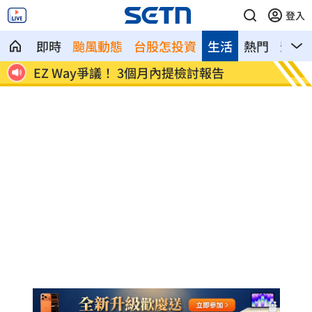
登入
即時
颱風動態
台股怎投資
生活
熱門
影音
太
EZ Way爭議！ 3個月內提檢討報告
當流量