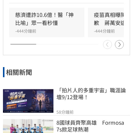
衛福部專業把關為「擋疫苗」，替假掮客護航。
林楚茵強調，當年政府堅持原廠授權書是為了替
慈濟遭詐10.6億！醫「神
疫苗真相曝陳實
民間團體防詐把關，國民黨卻煽風點火、造謠抹
比喻」眾一看秒懂
歉　蔣萬安這樣
黑，痛斥「造謠政客出來道歉。」
-444分鐘前
-444分鐘前
相關新聞
「拍片人的多重宇宙」職涯論
壇9/12登場！
58分鐘前
8國球員齊聚高雄　Formosa 
7s掀足球熱潮