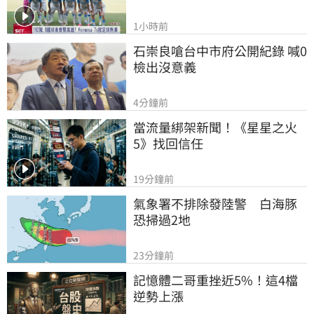
1小時前
石崇良嗆台中市府公開紀錄 喊0
檢出沒意義
4分鐘前
當流量綁架新聞！《星星之火
5》找回信任
19分鐘前
氣象署不排除發陸警　白海豚
恐掃過2地
23分鐘前
記憶體二哥重挫近5%！這4檔
逆勢上漲