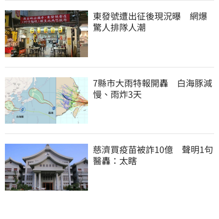
東發號遭出征後現況曝　網爆
驚人排隊人潮
7縣市大雨特報開轟　白海豚減
慢、雨炸3天
慈濟買疫苗被詐10億　聲明1句
醫轟：太瞎