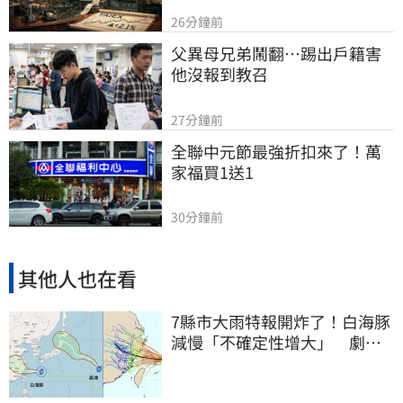
26分鐘前
父異母兄弟鬧翻…踢出戶籍害
他沒報到教召
27分鐘前
全聯中元節最強折扣來了！萬
家福買1送1
30分鐘前
其他人也在看
7縣市大雨特報開炸了！白海豚
減慢「不確定性增大」 劇烈
降雨狂轟3天