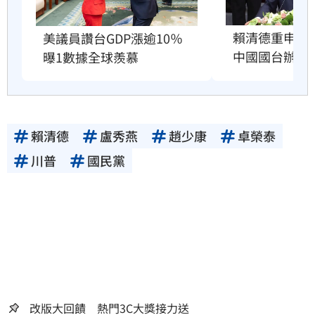
賴清德重申兩
美議員讚台GDP漲逾10％　
中國國台辦跳
曝1數據全球羨慕
賴清德
盧秀燕
趙少康
卓榮泰
川普
國民黨
改版大回饋 熱門3C大獎接力送