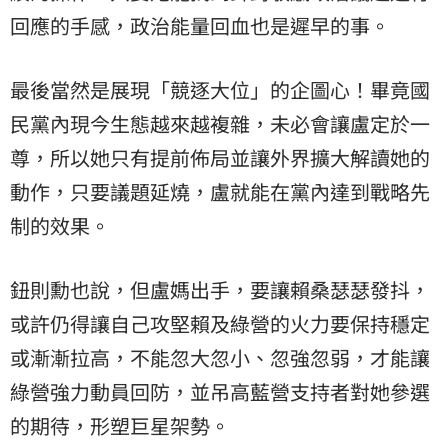
回應的手感，政治能量回血也是遲早的事。
最後當然是展現「競逐大位」的企圖心！畢竟
國
民黨
內現今生態越來越複雜，未必會讓盧定於一
尊，所以她只有提前佈局並讓外界擴大解讀她的
動作，只要議題延燒，盧就能在黨內達到戰略先
制的效果。
鈕則勳也說，但盧媽出手，要讓賴桑瑟瑟發抖，
或許仍得讓自己攻堅賴及綠營的火力要保持穩定
或漸漸拉高，不能忽大忽小、忽強忽弱，才能讓
綠營強力動員回防，並吊高藍營支持者對她參選
的期待，形塑巨星架勢。