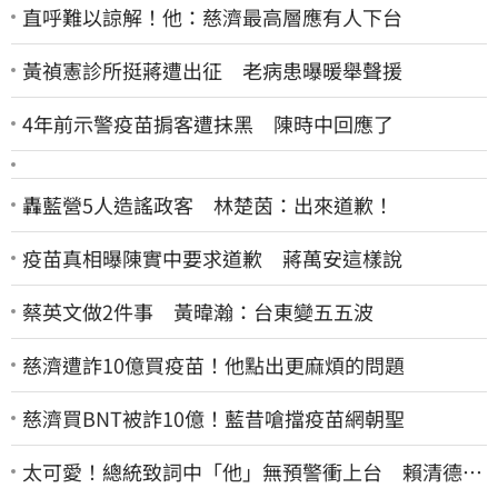
直呼難以諒解！他：慈濟最高層應有人下台
黃禎憲診所挺蔣遭出征 老病患曝暖舉聲援
4年前示警疫苗掮客遭抹黑 陳時中回應了
轟藍營5人造謠政客 林楚茵：出來道歉！
疫苗真相曝陳實中要求道歉 蔣萬安這樣說
蔡英文做2件事 黃暐瀚：台東變五五波
慈濟遭詐10億買疫苗！他點出更麻煩的問題
慈濟買BNT被詐10億！藍昔嗆擋疫苗網朝聖
太可愛！總統致詞中「他」無預警衝上台 賴清德笑
喊：卸任再交棒給你