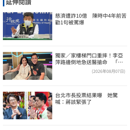
延伸閱讀
慈濟遭詐10億　陳時中4年前苦
勸1句被罵爆
獨家／家樓梯門口重摔！李亞
萍路邊倒地急送醫搶命 「最
新傷況」曝
(2026年08月07日)
台北市長投票結果曝　她驚
喊：蔣該緊張了