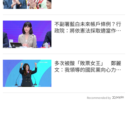
不副署藍白未來帳戶條例？行
政院：將依憲法採取適當作
為 恪守憲政責任
多次被酸「敗票女王」 鄭麗
文：我領導的國民黨向心力
強、支持度非常高
Recommended by