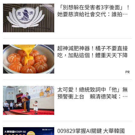
「別想躲在受害者3字後面」！
她要慈濟給社會交代：誰拍板
付10.6億
超神減肥神器！橘子不要直接
吃，加點這個！體重天天下降
PR
太可愛！總統致詞中「他」無
預警衝上台 賴清德笑喊：卸
任再交棒給你
009829掌握AI關鍵 大華韓國