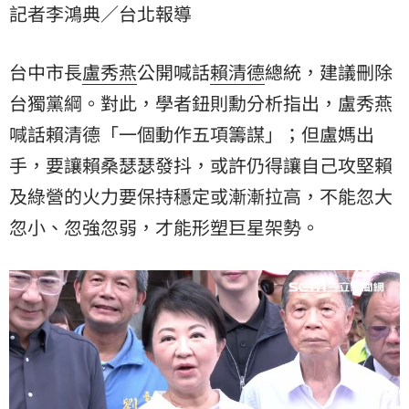
記者李鴻典／台北報導
勢。
台中市長
盧秀燕
公開喊話
賴清德
總統，建議刪除
台獨黨綱。對此，學者鈕則勳分析指出，盧秀燕
喊話賴清德「一個動作五項籌謀」；但盧媽出
手，要讓賴桑瑟瑟發抖，或許仍得讓自己攻堅賴
及綠營的火力要保持穩定或漸漸拉高，不能忽大
忽小、忽強忽弱，才能形塑巨星架勢。