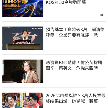
KOSPI 50今強勢開募
PR
預告基本工資將破3萬 賴清德
呼籲：企業只要有賺錢「就該
幫員工加薪」
慈濟買BNT遭詐！憶疫苗採購
艱辛 蔡英文：危機來臨時務
必相信專業
2026北市長挺誰？3萬人投票最
終結果出爐 她驚喊：蔣萬安
真該緊張了