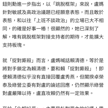
鈕則勳進一步指出，以「跳脫框架」來說，盧媽
針對敏感及高政治議題已經願意表態，而且敢於
表態，和以往「上班不談政治」的立場已大不相
同，的確是好事一樁！很顯然的，她已深刻了
解，唯有跳脫框架對接支持者的期待，才能擴大
支持板塊。
就「捉對廝殺」而言，盧媽喊話賴清德，等於是
將對手鎖定為賴清德，要和賴「捉對廝殺」！即
便賴清德似乎沒有直接回覆盧秀燕，但閣揆
卓榮
泰
及綠營立委有對盧的論述回應，仍然顯示綠營
對盧嚴陣以待，盧直攻賴仍然有一定效果。