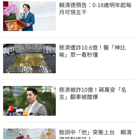
賴清德預告：0-18歲明年起每
月可領五千
慈濟遭詐10.6億！醫「神比
喻」眾一看秒懂
慈濟被詐10億！蔣萬安「名
言」翻車被酸爆
致詞中「他」突衝上台　賴清