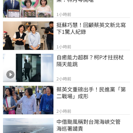
1小時前
挺蘇巧慧！回顧蔡英文新北寫
下1驚人紀錄
1小時前
自癒能力超群？柯P才拄拐杖　
隔天能跳
2小時前
蔡英文重磅出手！民進黨「第
二戰場」成形
2小時前
中借颱風稱對台灣海峽交管　
海巡署譴責