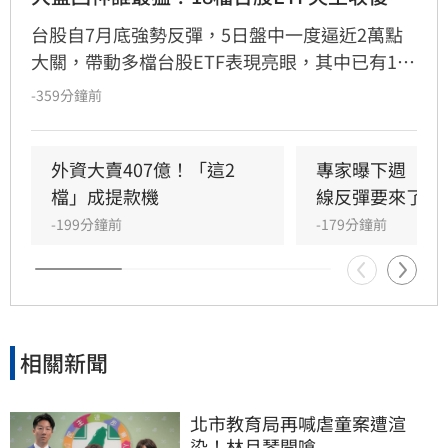
台股自7月底強勢反彈，5日盤中一度逼近2萬點
大關，帶動多檔台股ETF表現亮眼，其中已有18
檔順利收復股災失土。在近一週績效排名前十的
-359分鐘前
ETF中，含息報酬率介於7%至19%不等，其中
「凱基台灣優選高股息30」以19.13%漲幅稱
冠，包含野村、中信等多檔ETF亦繳出雙位數報
外資大賣407億！「這2
專家曝下週「這
酬。法人指出，近期市場波動劇烈，高息型ETF
檔」成提款機
線反彈要來了
受惠於金融族群資金輪動，表現穩健；而主動式
-199分鐘前
-179分鐘前
台股ETF在市場修正後的反彈表現，更成為檢視
經理人選股策略與投資組合韌性的關鍵指標。投
資人可持續關注具備進可攻、退可守特性的優質
標的，把握市場波段行情，靈活調整資產配置以
追求長期穩健收益。
相關新聞
北市教育局再喊虐童案遭渲
染！林月琴開嗆