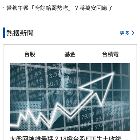
營養午餐「廚餘給弱勢吃」？蔣萬安回應了
熱搜新聞
更多
台股
基金
台積電
大盤回神誰最猛？18檔台股ETF失土收復