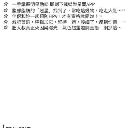
一手掌握明星動態 即刻下載娛樂星聞APP
腹部脂肪的「剋星」找到了，常吃這幾物，吃走大肚
PR
囊，瘦出小蠻腰
伴侶和妳一起預防HPV，才有資格說愛妳！
PR
減肥首選，檸檬加它，堅持一週，腰細了，瘦到你懷疑
PR
人生
肥大叔真正死因疑曝光！氣色超差還開直播 網抓這一
點超不合理