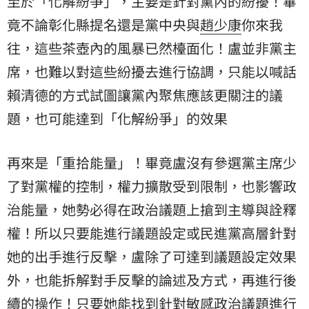
至於「化解紛爭」，主要是針對黨內的紛擾！畢
竟不論彰化縣提名還是黨中央與
趙少康
你來我
往，這些茶壺內的風暴已然檯面化！盧並非黨主
席，也難以對這些紛擾去進行協調，只能以喊話
賴清德的方式試圖讓黨內聚焦應該更關注的議
題，也可能達到「化解紛爭」的效果
再來是「重拾能量」！畢竟盧沒有參選黨主席少
了對黨權的控制，權力擴散受到限制，也影響政
治能量，她勢必得在政治議題上搶到主導與詮釋
權！所以只要能進行議題設定或民進黨高層針對
她的出手進行反擊，盧除了可達到議題設定效果
外，也能拆解對手反擊的論述及方式，再進行後
續的操作！只要她能找到針對敏感政治議題進行