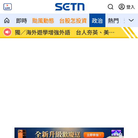
登入
即時
颱風動態
台股怎投資
政治
熱門
影音
美、
長尾獼猴失控狂襲居民！官方追查異常原
伊波拉
因