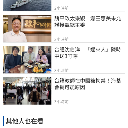
2小時前
魏平政太樂觀　爆王惠美未允
諾接競總主委
3小時前
合體沈伯洋　「過來人」陳時
中送3叮嚀
3小時前
台籍教師在中國被拘禁！海基
會揭可能原因
3小時前
其他人也在看