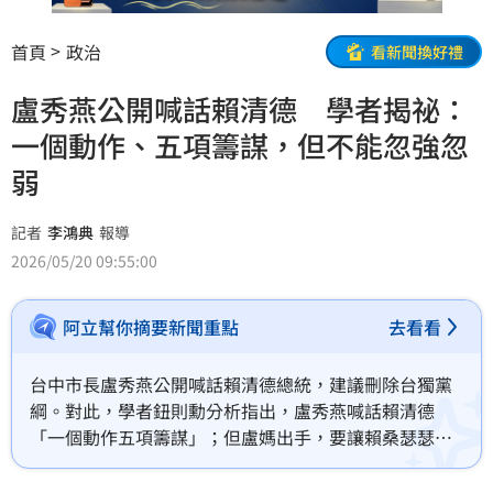
首頁
政治
看新聞換好禮
盧秀燕公開喊話賴清德 學者揭祕：
一個動作、五項籌謀，但不能忽強忽
弱
記者
李鴻典
報導
2026/05/20 09:55:00
阿立幫你摘要新聞重點
去看看
台中市長盧秀燕公開喊話賴清德總統，建議刪除台獨黨
綱。對此，學者鈕則勳分析指出，盧秀燕喊話賴清德
「一個動作五項籌謀」；但盧媽出手，要讓賴桑瑟瑟發
抖，或許仍得讓自己攻堅賴及綠營的火力要保持穩定或
漸漸拉高，不能忽大忽小、忽強忽弱，才能形塑巨星架