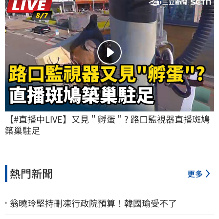
【#直播中LIVE】又見＂孵蛋＂? 路口監視器直播斑鳩
築巢駐足
熱門新聞
更多
翁曉玲堅持刪凍行政院預算！韓國瑜受不了