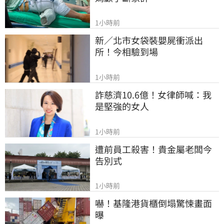
1小時前
新／北市女袋裝嬰屍衝派出
所！今相驗到場
1小時前
詐慈濟10.6億！女律師喊：我
是堅強的女人
1小時前
遭前員工殺害！貴金屬老闆今
告別式
1小時前
嚇！基隆港貨櫃倒塌驚悚畫面
曝