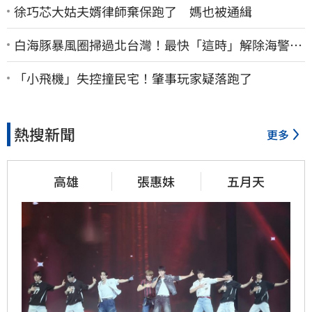
徐巧芯大姑夫婿律師棄保跑了 媽也被通緝
白海豚暴風圈掃過北台灣！最快「這時」解除海警
9日停班停課一覽
「小飛機」失控撞民宅！肇事玩家疑落跑了
熱搜新聞
更多
高雄
張惠妹
五月天