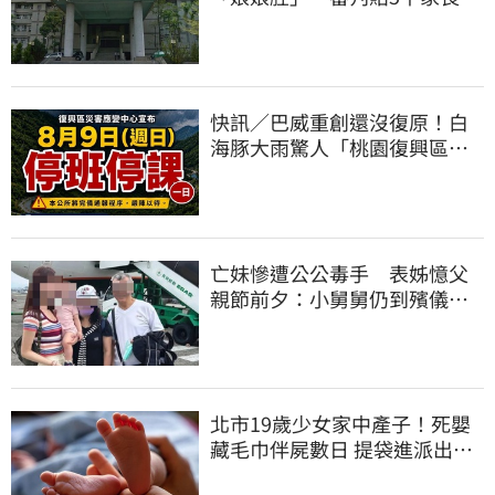
服上訴 二審更慘
快訊／巴威重創還沒復原！白
海豚大雨驚人「桃園復興區」
緊急停班停課
亡妹慘遭公公毒手 表姊憶父
親節前夕：小舅舅仍到殯儀館
陪她說話
北市19歲少女家中產子！死嬰
藏毛巾伴屍數日 提袋進派出所
嚇壞警員