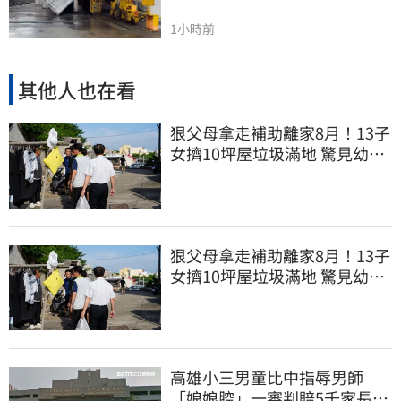
1小時前
其他人也在看
狠父母拿走補助離家8月！13子
女擠10坪屋垃圾滿地 驚見幼童
深夜遊蕩
狠父母拿走補助離家8月！13子
女擠10坪屋垃圾滿地 驚見幼童
深夜遊蕩
高雄小三男童比中指辱男師
「娘娘腔」一審判賠5千家長不