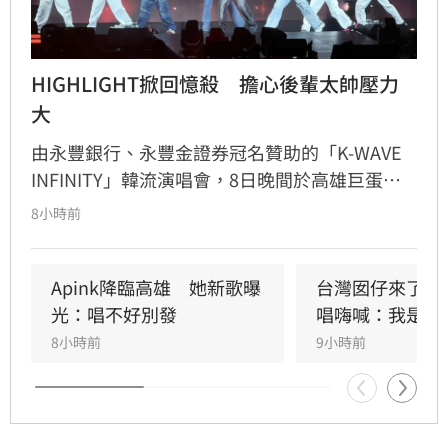
HIGHLIGHT掀回憶殺　擔心後輩太帥壓力
大
由永豐銀行、永豐金證券冠名贊助的「K-WAVE 
INFINITY」韓流演唱會，8日晚間於高雄巨蛋熱
力開唱，集結NEWBEAT、FLARE U、CRAVITY、
8小時前
Apink及HIGHLIGHT五組人氣韓星，從新生代團
體到韓流經典代表接力登台，滿場粉絲高舉手燈
熱情應援，尖叫與歡呼聲一路未停，最後由
Apink降臨高雄　她新歌曝
台灣囡仔來了　
HIGHLIGHT壓軸接管舞台，將現場氣氛推向最高
光：唱不好別發
唱嗨喊：我是誰
潮。
8小時前
9小時前