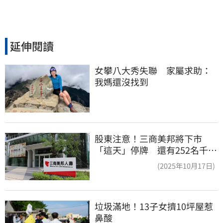
延伸閱讀
女攀八大秀失聯　家屬求助：
我媽還沒找到
股東注意！三商美邦將下市
「這天」停牌 還有252名千張
大戶
(2025年10月17日)
垃圾滿地！13子女擠10坪屋惹
鼻酸