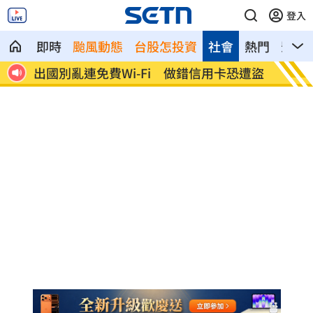
登入
即時
颱風動態
台股怎投資
社會
熱門
影音
恐遭盜
8月佈局強勢股 這13家單周市值暴增千
許富凱
億