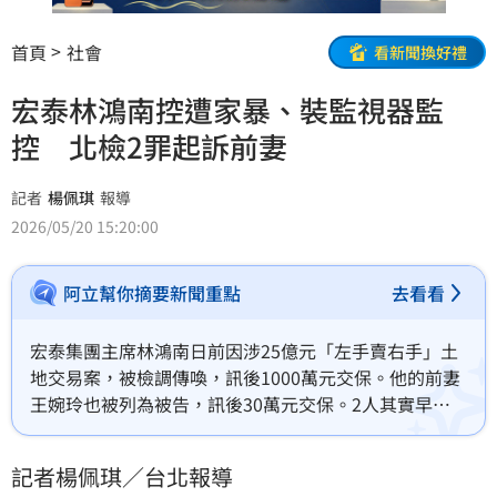
首頁
社會
看新聞換好禮
宏泰林鴻南控遭家暴、裝監視器監
控 北檢2罪起訴前妻
記者
楊佩琪
報導
2026/05/20 15:20:00
阿立幫你摘要新聞重點
去看看
宏泰集團主席林鴻南日前因涉25億元「左手賣右手」土
地交易案，被檢調傳喚，訊後1000萬元交保。他的前妻
王婉玲也被列為被告，訊後30萬元交保。2人其實早感
情不睦，2025年間，林鴻南控訴遭王女家暴，申請保護
令，不滿王女在他住處裝監視器，報警提告。台北地檢
記者楊佩琪／台北報導
署偵查終結，依家庭暴力防治法違反家暴令2罪，將王女