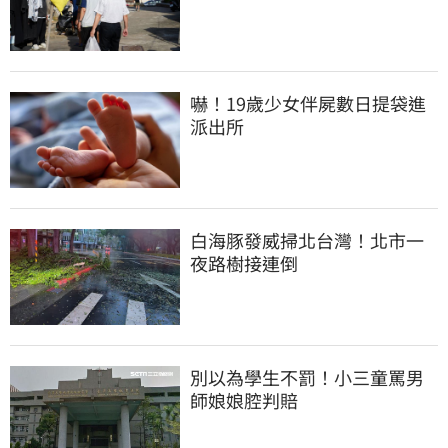
嚇！19歲少女伴屍數日提袋進
派出所
白海豚發威掃北台灣！北市一
夜路樹接連倒
別以為學生不罰！小三童罵男
師娘娘腔判賠