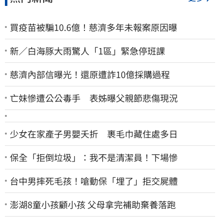
買疫苗被騙10.6億！慈濟多年未報案原因曝
新／白海豚大雨驚人「1區」緊急停班課
慈濟內部信曝光！還原遭詐10億採購過程
亡妹慘遭公公毒手 表姊曝父親節悲傷現況
少女在家產子男嬰夭折 裹毛巾藏住處多日
保全「拒倒垃圾」：我不是清潔員！下場慘
台中男摔死毛孩！嗆動保「埋了」拒交屍體
澎湖8童小孩顧小孩 父母拿完補助棄養落跑