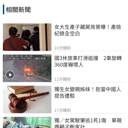
相關新聞
女大生產子藏屍背景曝！產檢
紀錄全空白
10分鐘前
國3休旅車打滑追撞　2車旋轉
360度嚇壞人
12分鐘前
獨生女變親姊妹！拒當中國人
提告遭駁
17分鐘前
獨／女駕駛肇逃1死1傷　單親
媽顧子斷家計