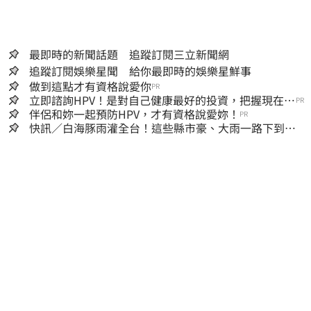
最即時的新聞話題 追蹤訂閱三立新聞網
追蹤訂閱娛樂星聞 給你最即時的娛樂星鮮事
做到這點才有資格說愛你
PR
立即諮詢HPV！是對自己健康最好的投資，把握現在不
PR
嫌晚！
伴侶和妳一起預防HPV，才有資格說愛妳！
PR
快訊／白海豚雨灌全台！這些縣市豪、大雨一路下到晚
上 3地方大豪雨