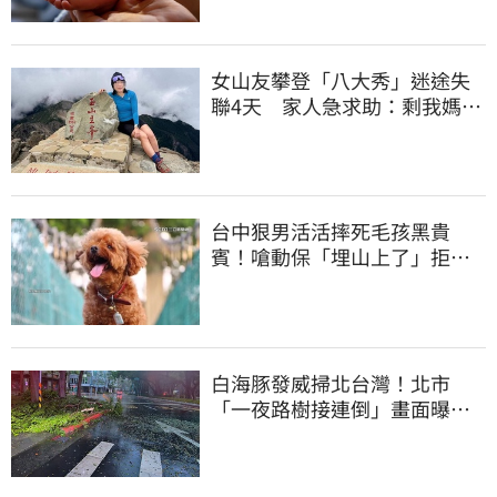
女山友攀登「八大秀」迷途失
聯4天 家人急求助：剩我媽還
沒找到
台中狠男活活摔死毛孩黑貴
賓！嗆動保「埋山上了」拒交
屍體 下場曝光
白海豚發威掃北台灣！北市
「一夜路樹接連倒」畫面曝
15米巨樹躺路中央