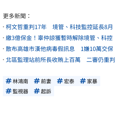
更多新聞：
柯文哲重判17年 境管、科技監控延長8月
繳3億保金！辜仲諒獲暫時解除境管、科控
散布高雄市漢他病毒假訊息 1嫌10萬交保
北區監理站前所長收賄上百萬 二審仍重判
林鴻南
前妻
宏泰
家暴
監視器
起訴