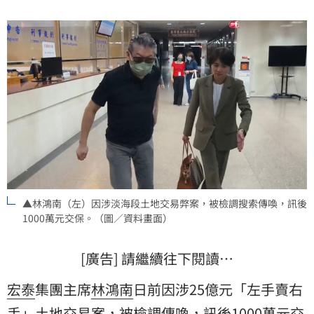
起訴。
▲林鴻南（左）因涉淡海段土地交易弊案，被檢調搜索傳喚，訊後
1000萬元交保。（圖／資料畫面）
[廣告] 請繼續往下閱讀…
宏泰
集團主席
林鴻南
日前因涉25億元「左手賣右
手」土地交易案，被檢調傳喚，訊後1000萬元交