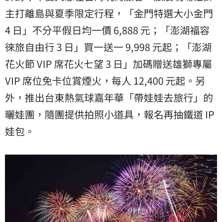
主打離島與夏季限定行程，「金門特選大小金門
4 日」不分平假日均一價 6,888 元；「澎湖福容
徠旅自由行 3 日」買一送一 9,998 元起；「澎湖
花火節 VIP 席花火七望 3 日」加碼贈送雄獅專屬
VIP 席位免卡位賞煙火，每人 12,400 元起。另
外，推出台東熱氣球嘉年華「帶娃娃去旅行」的
曬娃團，隨團提供拍照小道具，報名再抽鐵道 IP
娃包。