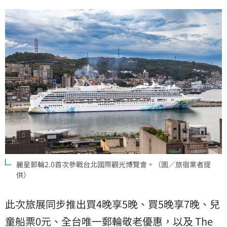
麗星郵輪2.0首次參戰台北國際觀光博覽會。（圖／旅宿業者提
供）
此次旅展同步推出買4晚享5晚、買5晚享7晚、兒
童船票0元、全台唯一郵輪敬老優惠，以及 The