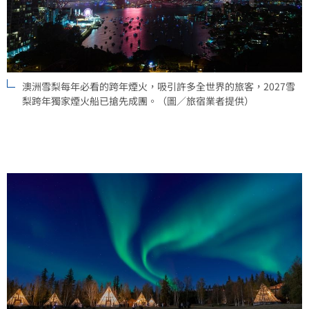
澳洲雪梨每年必看的跨年煙火，吸引許多全世界的旅客，2027雪
梨跨年獨家煙火船已搶先成團。（圖／旅宿業者提供）