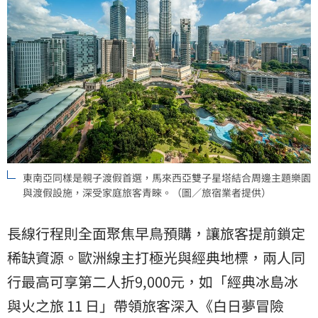
東南亞同樣是親子渡假首選，馬來西亞雙子星塔結合周邊主題樂園
與渡假設施，深受家庭旅客青睞。（圖／旅宿業者提供）
長線行程則全面聚焦早鳥預購，讓旅客提前鎖定
稀缺資源。歐洲線主打極光與經典地標，兩人同
行最高可享第二人折9,000元，如「經典冰島冰
與火之旅 11 日」帶領旅客深入《白日夢冒險