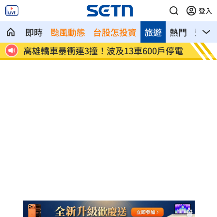
登入
即時
颱風動態
台股怎投資
旅遊
熱門
影音
戶停電
陳晨威失誤釀失分 教頭透露其實抱病上
昆凌8
場
況