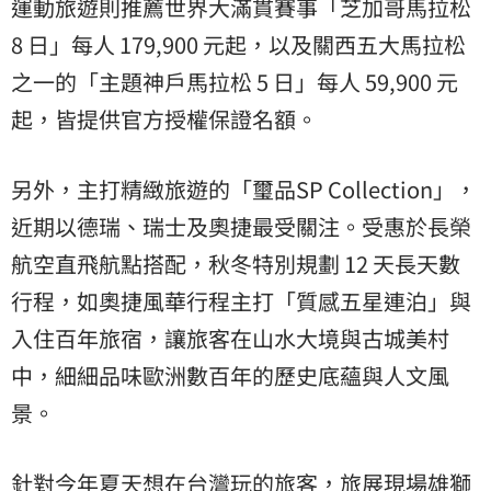
運動旅遊則推薦世界大滿貫賽事「芝加哥馬拉松
8 日」每人 179,900 元起，以及關西五大馬拉松
之一的「主題神戶馬拉松 5 日」每人 59,900 元
起，皆提供官方授權保證名額。
另外，主打精緻旅遊的「璽品SP Collection」，
近期以德瑞、瑞士及奧捷最受關注。受惠於
長榮
航空
直飛航點搭配，秋冬特別規劃 12 天長天數
行程，如奧捷風華行程主打「質感五星連泊」與
入住百年旅宿，讓旅客在山水大境與古城美村
中，細細品味歐洲數百年的歷史底蘊與人文風
景。
針對今年夏天想在台灣玩的旅客，旅展現場雄獅