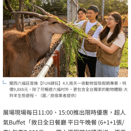
關西六福莊首推【FUN肆玩】4人兩天一夜動物冒險假期專案，特
價9,888元，除了可暢遊六福村外，更包含全台獨家的動物體驗-大
羚羊生態遊程。（圖／旅宿業者提供）
展場現場每日11:00、15:00推出限時優惠，超人
氣Buffet「敘日全日餐廳 平日午晚餐 (6+1+1張/