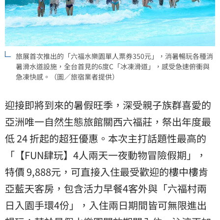
旅展首次推出的「六福水樂園單人票券350元」，消暑暢玩各種消
暑滑水道設施，全台首見的6度C「冰凍滑道」，感受急速俯衝與
急凍快感。（圖／旅宿業者提供）
迎接即將到來的暑假旺季，深受親子族群喜愛的
亞洲唯一自然生態旅館關西六福莊，祭出年度最
低 24 折起的超狂優惠。本次主打話題性最高的
「【FUN肆玩】4人兩天一夜動物冒險假期」，
特價 9,888元，可直接入住最受歡迎的樓中樓肯
亞藍天客房，包含活力早餐4客外與「六福村兩
日入園手環4份」，入住兩日期間皆可無限進出