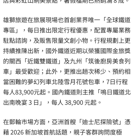
店與彩虹山網美景點，暑假檔期已熱銷滿 8 成。
雄獅旅遊在旅展現場也首創業界唯一「全球鐵道
專區」，每日推出限定行程優惠，配置專屬業務
駐點諮詢，及販售限量文創小物。行程規劃上更
持續推陳出新，國外鐵道近期以榮獲國際金旅獎
的關西「近鐵雙鐵道」及九州「筑後廚房美食列
車」最受歡迎；此外，更推出趟次稀少、預約相
當困難的夢幻列車北陸雪月花號包車，7日行程
每人83,900元起。國內鐵道則主推「鳴日鐵道北
出南晚宴 3 日」，每人 38,900 元起。
在郵輪市場方面，亞洲首艘「迪士尼探險號」憑
藉 2026 新加坡首航話題，親子客群詢問度極