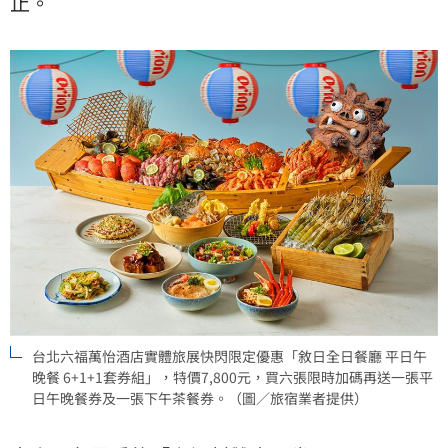
止。
台北六福萬怡酒店實體旅展快閃限定優惠「敘日全日餐廳 平日午
晚餐 6+1+1套券組」，特價7,800元，買六張限時加碼再送一張平
日午晚餐券及一張下午茶餐券。（圖／旅宿業者提供）