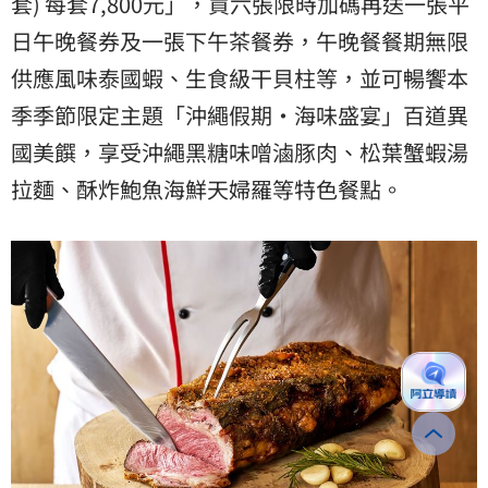
套) 每套7,800元」，買六張限時加碼再送一張平
日午晚餐券及一張下午茶餐券，午晚餐餐期無限
供應風味泰國蝦、生食級干貝柱等，並可暢饗本
季季節限定主題「沖繩假期‧海味盛宴」百道異
國美饌，享受沖繩黑糖味噌滷豚肉、松葉蟹蝦湯
拉麵、酥炸鮑魚海鮮天婦羅等特色餐點。