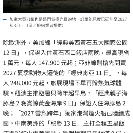
加拿大黃刀鎮也是熱門賞極光目的地，訂單能見度已延伸至2027
年3月。（圖／旅宿業者提供）
除歐洲外，美加線「經典美西黃石五大國家公園
12 日」，保證入住黃石西口飯店兩晚，最高現省
1 萬元，每人 147,900 元起；亞非線則搶先開賣
2027 夏季動物大遷徙的「經典肯亞 11 日」，每
人 248,000 元起，旅展現場下單再贈熱氣球體
驗。紐澳主推避暑與跨年超早鳥，「經典親子海
豚島 2 晚賞鯨黃金海岸 9 日」保證入住海豚島 2
晚；「2027 雪梨跨年」獨家港灣煙火船已陸續成
團。中南美洲的「秘魯 13 日」主打全程五星飯