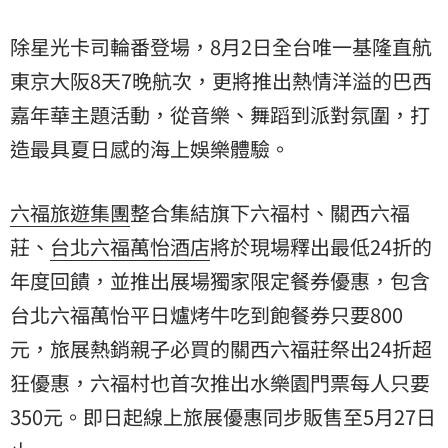
除星光卡司輪番登場，8月2日全台唯一基隆直航
東京大阪8天7晚航次，更將推出熱情洋溢的巴西
嘉年華主題活動，從音樂、舞蹈到派對氛圍，打
造最具夏日感的海上娛樂體驗。
六福旅遊集團
整合集結旗下六福村、關西六福
莊、
台北六福萬怡酒店
將於現場釋出最低24折的
年度回饋，並推出展場獨家限定餐券優惠，包含
台北六福萬怡平日爐烤牛吃到飽餐券只要800
元，旅展熱銷親子必買的關西六福莊祭出24折超
狂優惠，六福村也首次推出水樂園門票每人只要
350元。即日起線上旅展優惠同步販售至5月27日