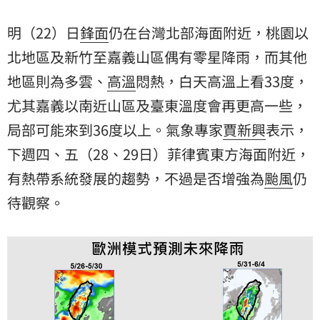
為颱風仍待觀察。
明（22）日
鋒面
仍在台灣北部海面附近，桃園以
北地區及新竹至嘉義山區偶有零星降雨，而其他
地區則為多雲、
高溫
悶熱，白天高溫上看33度，
尤其嘉義以南近山區及臺東溫度會再更高一些，
局部可能來到36度以上。氣象專家
賈新興
表示，
下週四、五（28、29日）菲律賓東方海面附近，
有熱帶系統發展的趨勢，不過是否增強為
颱風
仍
待觀察。