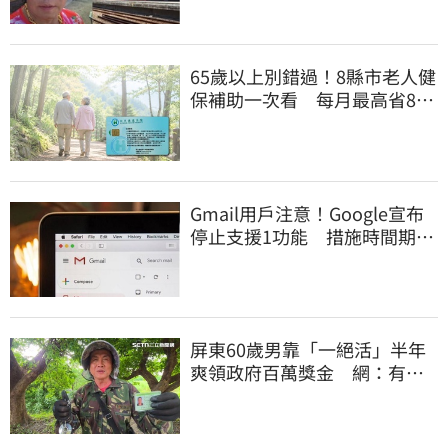
65歲以上別錯過！8縣市老人健
保補助一次看 每月最高省826
元
Gmail用戶注意！Google宣布
停止支援1功能 措施時間期限
曝光
屏東60歲男靠「一絕活」半年
爽領政府百萬獎金 網：有人
要組隊賺錢嗎？