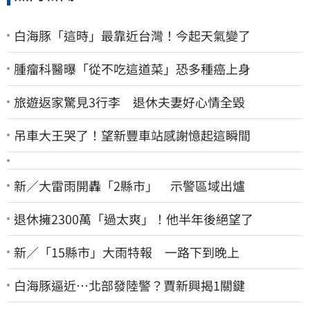
白海豚「這時」最靠近台灣！今起天氣變了
腫瘤科醫曝「從不吃這道菜」恐多種癌上身
旅遊返家驚見3行李 退休夫妻好心情全毀
吊車大王哭了！望新豐車站感謝憶起這瞬間
新／大雷雨開轟「2縣市」 示警區域出爐
退休擁2300萬「過太爽」！他半年後絕望了
新／「15縣市」大雨特報 一路下到晚上
白海豚逼近…北部發陸警？賈新興揭1關鍵