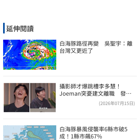
延伸閱讀
白海豚路徑再變　吳聖宇：離
台灣又更近了
攝影師才爆跳槽李多慧！
Joeman突憂建文離職 發聲
「其實我很清楚」
(2026年07月15日)
白海豚暴風侵襲率6縣市破5
成！1縣市飆67%