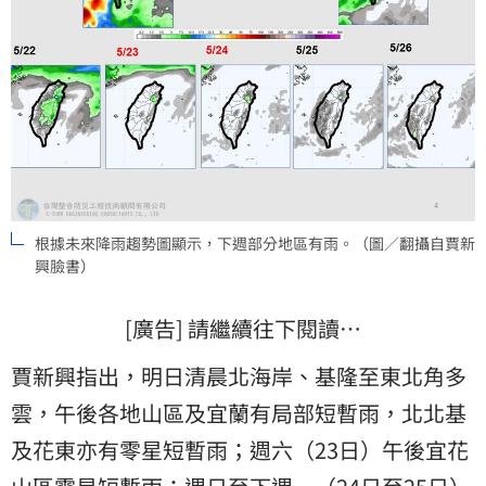
根據未來降雨趨勢圖顯示，下週部分地區有雨。（圖／翻攝自賈新
興臉書）
[廣告] 請繼續往下閱讀…
賈新興指出，明日清晨北海岸、基隆至東北角多
雲，午後各地山區及宜蘭有局部短暫雨，北北基
及花東亦有零星短暫雨；週六（23日）午後宜花