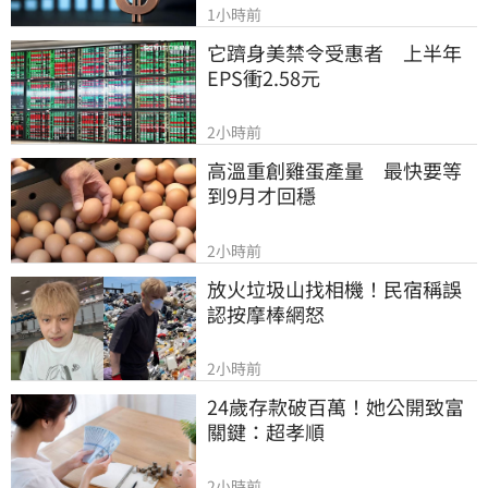
1小時前
它躋身美禁令受惠者　上半年
EPS衝2.58元
2小時前
高溫重創雞蛋產量　最快要等
到9月才回穩
2小時前
放火垃圾山找相機！民宿稱誤
認按摩棒網怒
2小時前
24歲存款破百萬！她公開致富
關鍵：超孝順
2小時前