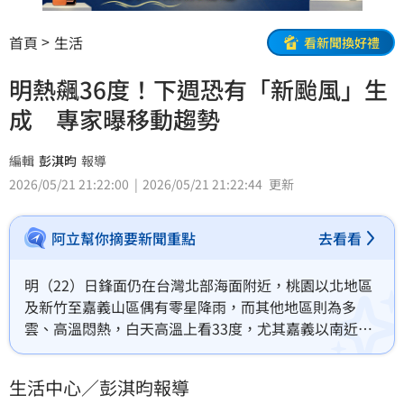
首頁
生活
看新聞換好禮
明熱飆36度！下週恐有「新颱風」生
成 專家曝移動趨勢
編輯
彭淇昀
報導
2026/05/21 21:22:00
2026/05/21 21:22:44
更新
阿立幫你摘要新聞重點
去看看
明（22）日鋒面仍在台灣北部海面附近，桃園以北地區
及新竹至嘉義山區偶有零星降雨，而其他地區則為多
雲、高溫悶熱，白天高溫上看33度，尤其嘉義以南近山
區及臺東溫度會再更高一些，局部可能來到36度以上。
氣象專家賈新興表示，下週四、五（28、29日）菲律賓
生活中心／彭淇昀報導
東方海面附近，有熱帶系統發展的趨勢，不過是否增強