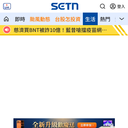
登入
即時
颱風動態
台股怎投資
生活
熱門
影音
8元
慈濟買BNT被詐10億！藍昔嗆擋疫苗網朝
它躋身
聖
元