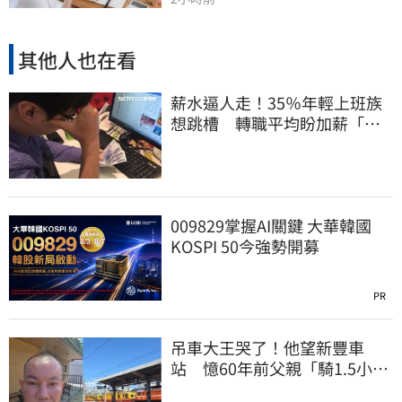
其他人也在看
薪水逼人走！35％年輕上班族
想跳槽 轉職平均盼加薪「破
萬元」
009829掌握AI關鍵 大華韓國
KOSPI 50今強勢開募
PR
吊車大王哭了！他望新豐車
站 憶60年前父親「騎1.5小時
單車載他圓夢」