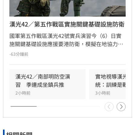
漢光42／第五作戰區實施關鍵基礎設施防衛
國軍第五作戰區漢光42號實兵演習今（6）日實
施關鍵基礎設施應援要港防衛，模擬在地協力者
襲擾港區重要設施，由港務警察先期應處，並依
-63分鐘前
機制向第五作戰區請求應援，戰備部隊迅速投入
應援，驗證軍警消及海巡協同重要目標防護能
力。
漢光42／南部明防空演
實地視導漢光演
習　季連成坐鎮兵推
統：訓練是戰力
2小時前
3小時前
相關新聞