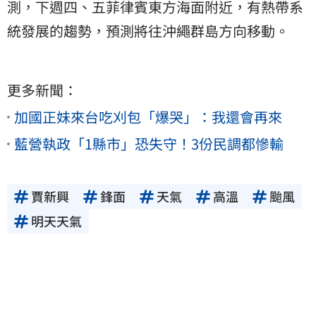
測，下週四、五菲律賓東方海面附近，有熱帶系
統發展的趨勢，預測將往沖繩群島方向移動。
更多新聞：
加國正妹來台吃刈包「爆哭」：我還會再來
藍營執政「1縣市」恐失守！3份民調都慘輸
賈新興
鋒面
天氣
高溫
颱風
明天天氣