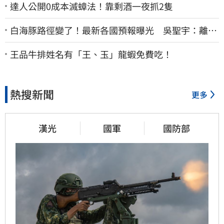
達人公開0成本滅蟑法！靠剩酒一夜抓2隻
白海豚路徑變了！最新各國預報曝光 吳聖宇：離台
灣又更近一點
王品牛排姓名有「王、玉」龍蝦免費吃！
熱搜新聞
更多
漢光
國軍
國防部