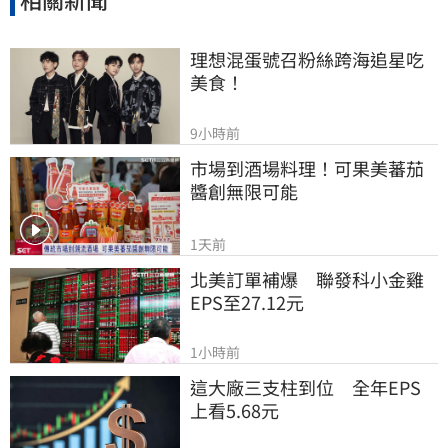
理想混蛋號召粉絲跨海追星吃
美食！
9小時前
市場到酒場料理！可果美蕃茄
醬創無限可能
1天前
北美訂單補爆　聯發科小金雞
EPS至27.12元
1小時前
這大廠三支柱到位　全年EPS
上看5.68元