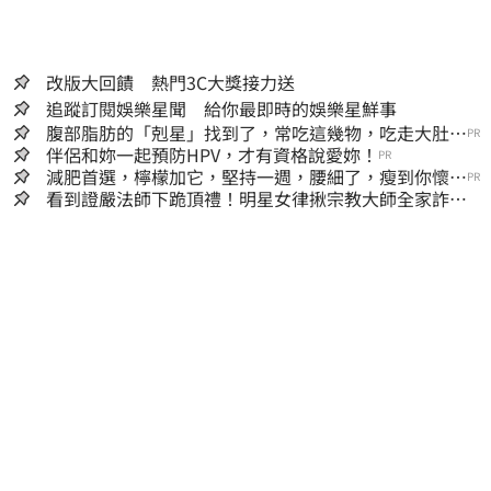
改版大回饋 熱門3C大獎接力送
追蹤訂閱娛樂星聞 給你最即時的娛樂星鮮事
腹部脂肪的「剋星」找到了，常吃這幾物，吃走大肚
PR
囊，瘦出小蠻腰
伴侶和妳一起預防HPV，才有資格說愛妳！
PR
減肥首選，檸檬加它，堅持一週，腰細了，瘦到你懷疑
PR
人生
看到證嚴法師下跪頂禮！明星女律揪宗教大師全家詐慈
濟…全家爽睡黃金堆